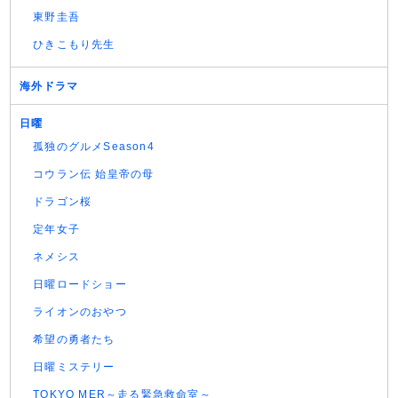
東野圭吾
ひきこもり先生
海外ドラマ
日曜
孤独のグルメSeason4
コウラン伝 始皇帝の母
ドラゴン桜
定年女子
ネメシス
日曜ロードショー
ライオンのおやつ
希望の勇者たち
日曜ミステリー
TOKYO MER～走る緊急救命室～