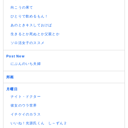
向こうの果て
ひとりで飲めるもん！
あのときキスしておけば
生きるとか死ぬとか父親とか
ソロ活女子のススメ
Post New
にぶんのいち夫婦
邦画
月曜日
ナイト・ドクター
彼女のウラ世界
イチケイのカラス
いいね！光源氏くん し～ずん２