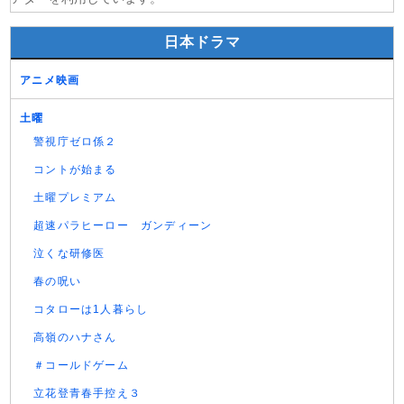
日本ドラマ
アニメ映画
土曜
警視庁ゼロ係２
コントが始まる
土曜プレミアム
超速パラヒーロー ガンディーン
泣くな研修医
春の呪い
コタローは1人暮らし
高嶺のハナさん
＃コールドゲーム
立花登青春手控え３