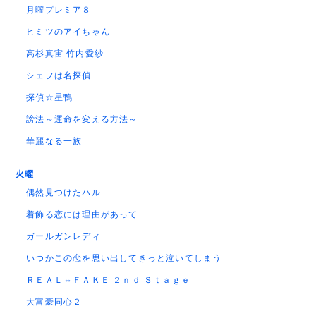
月曜プレミア８
ヒミツのアイちゃん
高杉真宙 竹内愛紗
シェフは名探偵
探偵☆星鴨
謗法～運命を変える方法～
華麗なる一族
火曜
偶然見つけたハル
着飾る恋には理由があって
ガールガンレディ
いつかこの恋を思い出してきっと泣いてしまう
ＲＥＡＬ⇔ＦＡＫＥ ２ｎｄ Ｓｔａｇｅ
大富豪同心２