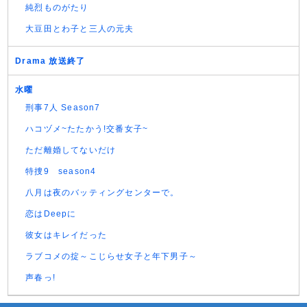
純烈ものがたり
大豆田とわ子と三人の元夫
Drama 放送終了
水曜
刑事7人 Season7
ハコヅメ~たたかう!交番女子~
ただ離婚してないだけ
特捜9 season4
八月は夜のバッティングセンターで。
恋はDeepに
彼女はキレイだった
ラブコメの掟～こじらせ女子と年下男子～
声春っ!