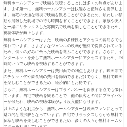
無料ホームシアターで映画を視聴することには多くの利点がありま
す。まず第一に、無料ホームシアターは快適さと便利さを提供しま
す。自宅の快適な環境で映画を観ることができるため、煩わしい移
動や混雑した劇場での待ち時間を省くことができます。家族や友人
と一緒にリラックスした雰囲気で映画を楽しむことができるため、
視聴体験が向上します。
無料ホームシアターはまた、映画の多様性とアクセスの容易さでも
優れています。さまざまなジャンルの映画が無料で提供されている
ため、個々の好みに合った映画を選ぶことができます。さらに、イ
ンターネットを介して無料ホームシアターにアクセスするため、24
時間いつでも映画を視聴することができます。
また、無料ホームシアターは費用面での利点もあります。映画館で
のチケット代や飲食物の費用を節約できるだけでなく、無料で映画
を楽しむことができるため、経済的にもお得です。
さらに、無料ホームシアターはプライバシーを保護する点でも優れ
ています。自宅で映画を観ることで、他の観客との間にプライバシ
ーが保たれ、映画の視聴体験がより没入型になります。
以上のような利点から、無料ホームシアターは映画ファンにとって
魅力的な選択肢となっています。自宅でリラックスしながら無料で
多様な映画を楽しむことができるため、多くの人々が無料ホームシ
アターを利用しています。