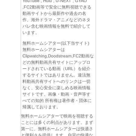
YouTube , Hulu , U-NEXT , GYAO
,FC2動画等で安全に無料視聴できる
動画サイトから最新作や過去の名
作、海外ドラマ・アニメなどのネタ
バレ含む映画情報を無料で紹介して
います。
無料ホームシアター(以下当サイト)
無料ホームシアターは
Clipwatching,Doodstream,FC2動画な
どの無料動画共有サイトにアップロ
ードされている動画（URL）を紹介
するサイトではありません。違法無
料動画共有サイトへのリンクは一切
なく、安心安全に楽しめる映画情報
サイトです。画像・動画・音声等す
べての知的 所有権は著作者・団体に
帰属しております。
無料ホームシアターで映画を視聴する
ことには多くの利点があります。まず
第一に、無料ホームシアターは快適さ
と便利さを提供します。自宅の快適な