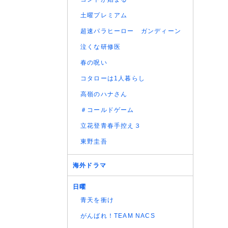
土曜プレミアム
超速パラヒーロー ガンディーン
泣くな研修医
春の呪い
コタローは1人暮らし
高嶺のハナさん
＃コールドゲーム
立花登青春手控え３
東野圭吾
海外ドラマ
日曜
青天を衝け
がんばれ！TEAM NACS