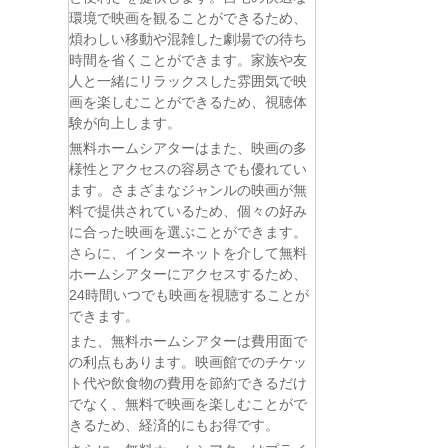
環境で映画を観ることができるため、
煩わしい移動や混雑した劇場での待ち
時間を省くことができます。家族や友
人と一緒にリラックスした雰囲気で映
画を楽しむことができるため、視聴体
験が向上します。
無料ホームシアターはまた、映画の多
様性とアクセスの容易さでも優れてい
ます。さまざまなジャンルの映画が無
料で提供されているため、個々の好み
に合った映画を選ぶことができます。
さらに、インターネットを介して無料
ホームシアターにアクセスするため、
24時間いつでも映画を視聴することが
できます。
また、無料ホームシアターは費用面で
の利点もあります。映画館でのチケッ
ト代や飲食物の費用を節約できるだけ
でなく、無料で映画を楽しむことがで
きるため、経済的にもお得です。