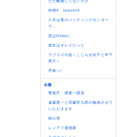
ただ離婚してないだけ
特捜9 season4
八月は夜のバッティングセンター
で。
恋はDeepに
彼女はキレイだった
ラブコメの掟～こじらせ女子と年下
男子～
声春っ!
木曜
警視庁・捜査一課長
遠藤憲一と宮藤官九郎の勉強させて
いただきます
桜の塔
レンアイ漫画家