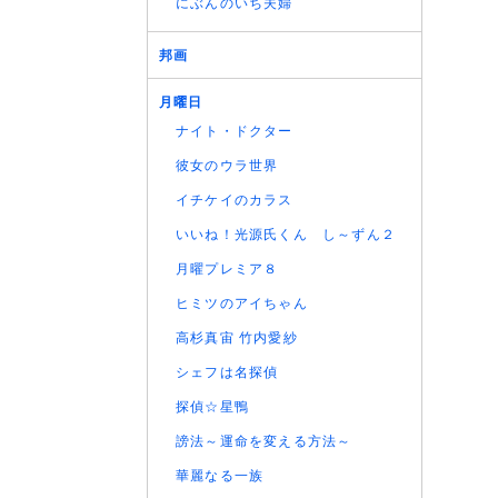
にぶんのいち夫婦
邦画
月曜日
ナイト・ドクター
彼女のウラ世界
イチケイのカラス
いいね！光源氏くん し～ずん２
月曜プレミア８
ヒミツのアイちゃん
高杉真宙 竹内愛紗
シェフは名探偵
探偵☆星鴨
謗法～運命を変える方法～
華麗なる一族