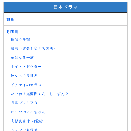
日本ドラマ
邦画
月曜日
探偵☆星鴨
謗法～運命を変える方法～
華麗なる一族
ナイト・ドクター
彼女のウラ世界
イチケイのカラス
いいね！光源氏くん し～ずん２
月曜プレミア８
ヒミツのアイちゃん
高杉真宙 竹内愛紗
シェフは名探偵