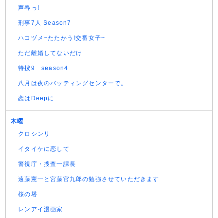
声春っ!
刑事7人 Season7
ハコヅメ~たたかう!交番女子~
ただ離婚してないだけ
特捜9 season4
八月は夜のバッティングセンターで。
恋はDeepに
木曜
クロシンリ
イタイケに恋して
警視庁・捜査一課長
遠藤憲一と宮藤官九郎の勉強させていただきます
桜の塔
レンアイ漫画家