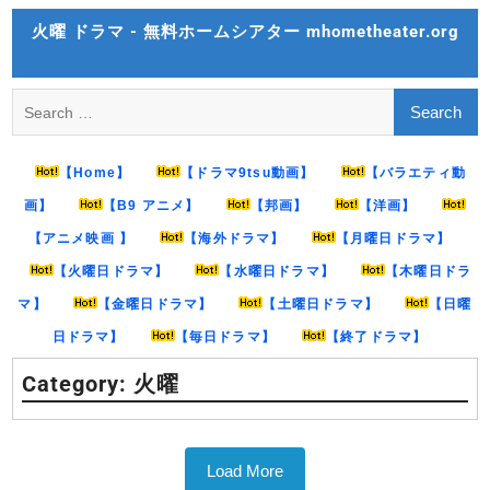
Skip
火曜 ドラマ - 無料ホームシアター mhometheater.org
to
content
Search
for:
【Home】
【ドラマ9tsu動画】
【バラエティ動
画】
【B9 アニメ】
【邦画】
【洋画】
【アニメ映画 】
【海外ドラマ】
【月曜日ドラマ】
【火曜日ドラマ】
【水曜日ドラマ】
【木曜日ドラ
マ】
【金曜日ドラマ】
【土曜日ドラマ】
【日曜
日ドラマ】
【毎日ドラマ】
【終了ドラマ】
Category:
火曜
Load More