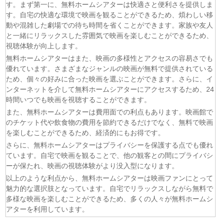
す。まず第一に、無料ホームシアターは快適さと便利さを提供しま
す。自宅の快適な環境で映画を観ることができるため、煩わしい移
動や混雑した劇場での待ち時間を省くことができます。家族や友人
と一緒にリラックスした雰囲気で映画を楽しむことができるため、
視聴体験が向上します。
無料ホームシアターはまた、映画の多様性とアクセスの容易さでも
優れています。さまざまなジャンルの映画が無料で提供されている
ため、個々の好みに合った映画を選ぶことができます。さらに、イ
ンターネットを介して無料ホームシアターにアクセスするため、24
時間いつでも映画を視聴することができます。
また、無料ホームシアターは費用面での利点もあります。映画館で
のチケット代や飲食物の費用を節約できるだけでなく、無料で映画
を楽しむことができるため、経済的にもお得です。
さらに、無料ホームシアターはプライバシーを保護する点でも優れ
ています。自宅で映画を観ることで、他の観客との間にプライバシ
ーが保たれ、映画の視聴体験がより没入型になります。
以上のような利点から、無料ホームシアターは映画ファンにとって
魅力的な選択肢となっています。自宅でリラックスしながら無料で
多様な映画を楽しむことができるため、多くの人々が無料ホームシ
アターを利用しています。