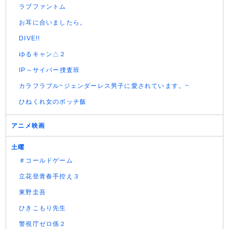
ラブファントム
お耳に合いましたら。
DIVE!!
ゆるキャン△２
IP～サイバー捜査班
カラフラブル~ジェンダーレス男子に愛されています。~
ひねくれ女のボッチ飯
アニメ映画
土曜
＃コールドゲーム
立花登青春手控え３
東野圭吾
ひきこもり先生
警視庁ゼロ係２