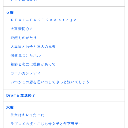
火曜
ＲＥＡＬ⇔ＦＡＫＥ ２ｎｄ Ｓｔａｇｅ
大富豪同心２
純烈ものがたり
大豆田とわ子と三人の元夫
偶然見つけたハル
着飾る恋には理由があって
ガールガンレディ
いつかこの恋を思い出してきっと泣いてしまう
Drama 放送終了
水曜
彼女はキレイだった
ラブコメの掟～こじらせ女子と年下男子～