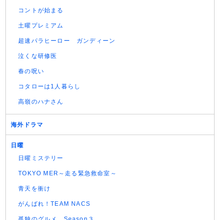
コントが始まる
土曜プレミアム
超速パラヒーロー ガンディーン
泣くな研修医
春の呪い
コタローは1人暮らし
高嶺のハナさん
海外ドラマ
日曜
日曜ミステリー
TOKYO MER～走る緊急救命室～
青天を衝け
がんばれ！TEAM NACS
孤独のグルメ Season３