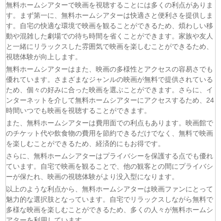
無料ホームシアターで映画を視聴することには多くの利点がありま
す。まず第一に、無料ホームシアターは快適さと便利さを提供しま
す。自宅の快適な環境で映画を観ることができるため、煩わしい移
動や混雑した劇場での待ち時間を省くことができます。家族や友人
と一緒にリラックスした雰囲気で映画を楽しむことができるため、
視聴体験が向上します。
無料ホームシアターはまた、映画の多様性とアクセスの容易さでも
優れています。さまざまなジャンルの映画が無料で提供されている
ため、個々の好みに合った映画を選ぶことができます。さらに、イ
ンターネットを介して無料ホームシアターにアクセスするため、24
時間いつでも映画を視聴することができます。
また、無料ホームシアターは費用面での利点もあります。映画館で
のチケット代や飲食物の費用を節約できるだけでなく、無料で映画
を楽しむことができるため、経済的にもお得です。
さらに、無料ホームシアターはプライバシーを保護する点でも優れ
ています。自宅で映画を観ることで、他の観客との間にプライバシ
ーが保たれ、映画の視聴体験がより没入型になります。
以上のような利点から、無料ホームシアターは映画ファンにとって
魅力的な選択肢となっています。自宅でリラックスしながら無料で
多様な映画を楽しむことができるため、多くの人々が無料ホームシ
アターを利用しています。