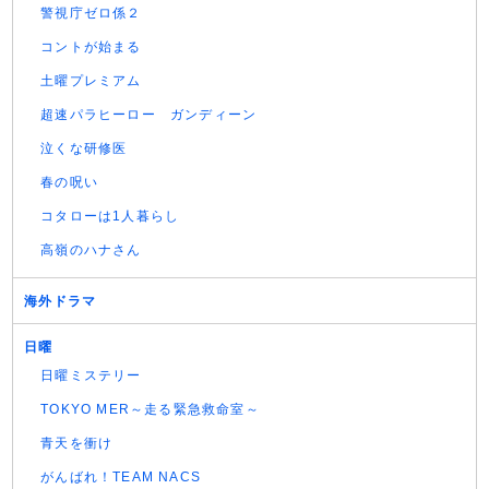
警視庁ゼロ係２
コントが始まる
土曜プレミアム
超速パラヒーロー ガンディーン
泣くな研修医
春の呪い
コタローは1人暮らし
高嶺のハナさん
海外ドラマ
日曜
日曜ミステリー
TOKYO MER～走る緊急救命室～
青天を衝け
がんばれ！TEAM NACS