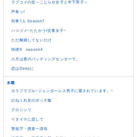
ラブコメの掟～こじらせ女子と年下男子～
声春っ!
刑事7人 Season7
ハコヅメ~たたかう!交番女子~
ただ離婚してないだけ
特捜9 season4
八月は夜のバッティングセンターで。
恋はDeepに
木曜
カラフラブル~ジェンダーレス男子に愛されています。~
ひねくれ女のボッチ飯
クロシンリ
イタイケに恋して
警視庁・捜査一課長