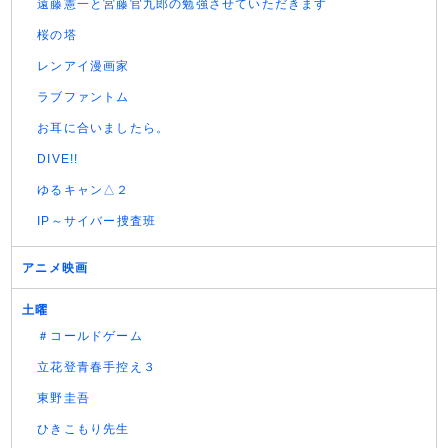
遠藤憲一と宮藤官九郎の勉強させていただきます
桜の塔
レンアイ漫画家
ラブファントム
お耳に合いましたら。
DIVE!!
ゆるキャン△２
IP～サイバー捜査班
アニメ映画
土曜
＃コールドゲーム
立花登青春手控え３
東野圭吾
ひきこもり先生