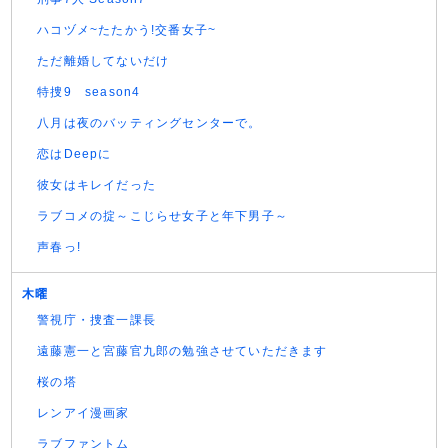
ハコヅメ~たたかう!交番女子~
ただ離婚してないだけ
特捜9 season4
八月は夜のバッティングセンターで。
恋はDeepに
彼女はキレイだった
ラブコメの掟～こじらせ女子と年下男子～
声春っ!
木曜
警視庁・捜査一課長
遠藤憲一と宮藤官九郎の勉強させていただきます
桜の塔
レンアイ漫画家
ラブファントム