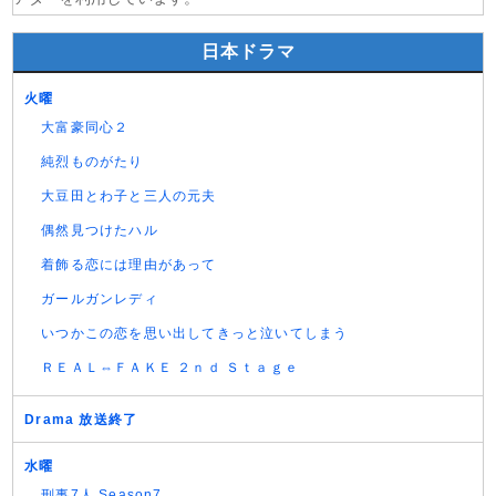
日本ドラマ
火曜
大富豪同心２
純烈ものがたり
大豆田とわ子と三人の元夫
偶然見つけたハル
着飾る恋には理由があって
ガールガンレディ
いつかこの恋を思い出してきっと泣いてしまう
ＲＥＡＬ⇔ＦＡＫＥ ２ｎｄ Ｓｔａｇｅ
Drama 放送終了
水曜
刑事7人 Season7