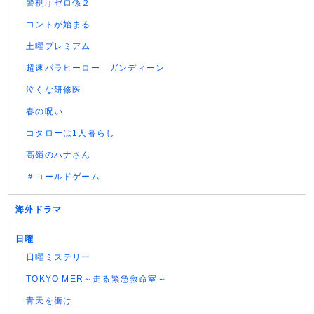
警視庁ゼロ係２
コントが始まる
土曜プレミアム
超速パラヒーロー ガンディーン
泣くな研修医
春の呪い
コタローは1人暮らし
高嶺のハナさん
＃コールドゲーム
海外ドラマ
日曜
日曜ミステリー
TOKYO MER～走る緊急救命室～
青天を衝け