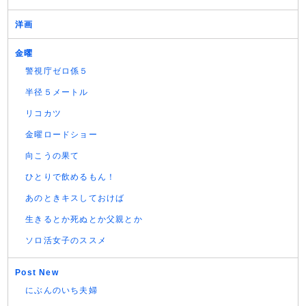
洋画
金曜
警視庁ゼロ係５
半径５メートル
リコカツ
金曜ロードショー
向こうの果て
ひとりで飲めるもん！
あのときキスしておけば
生きるとか死ぬとか父親とか
ソロ活女子のススメ
Post New
にぶんのいち夫婦