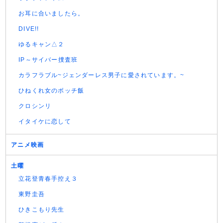
お耳に合いましたら。
DIVE!!
ゆるキャン△２
IP～サイバー捜査班
カラフラブル~ジェンダーレス男子に愛されています。~
ひねくれ女のボッチ飯
クロシンリ
イタイケに恋して
アニメ映画
土曜
立花登青春手控え３
東野圭吾
ひきこもり先生