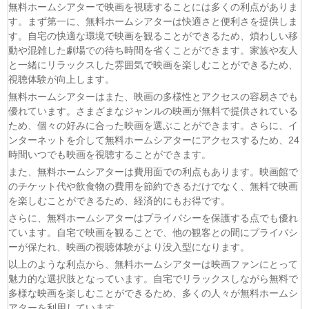
無料ホームシアターで映画を視聴することには多くの利点がありま
す。まず第一に、無料ホームシアターは快適さと便利さを提供しま
す。自宅の快適な環境で映画を観ることができるため、煩わしい移
動や混雑した劇場での待ち時間を省くことができます。家族や友人
と一緒にリラックスした雰囲気で映画を楽しむことができるため、
視聴体験が向上します。
無料ホームシアターはまた、映画の多様性とアクセスの容易さでも
優れています。さまざまなジャンルの映画が無料で提供されている
ため、個々の好みに合った映画を選ぶことができます。さらに、イ
ンターネットを介して無料ホームシアターにアクセスするため、24
時間いつでも映画を視聴することができます。
また、無料ホームシアターは費用面での利点もあります。映画館で
のチケット代や飲食物の費用を節約できるだけでなく、無料で映画
を楽しむことができるため、経済的にもお得です。
さらに、無料ホームシアターはプライバシーを保護する点でも優れ
ています。自宅で映画を観ることで、他の観客との間にプライバシ
ーが保たれ、映画の視聴体験がより没入型になります。
以上のような利点から、無料ホームシアターは映画ファンにとって
魅力的な選択肢となっています。自宅でリラックスしながら無料で
多様な映画を楽しむことができるため、多くの人々が無料ホームシ
アターを利用しています。