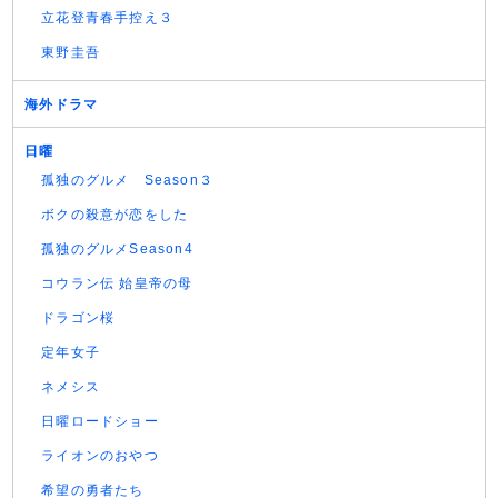
立花登青春手控え３
東野圭吾
海外ドラマ
日曜
孤独のグルメ Season３
ボクの殺意が恋をした
孤独のグルメSeason4
コウラン伝 始皇帝の母
ドラゴン桜
定年女子
ネメシス
日曜ロードショー
ライオンのおやつ
希望の勇者たち