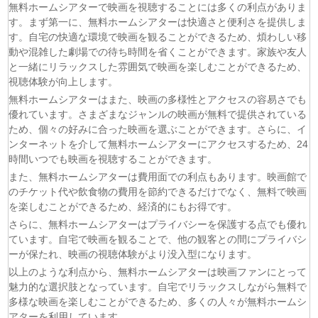
無料ホームシアターで映画を視聴することには多くの利点がありま
す。まず第一に、無料ホームシアターは快適さと便利さを提供しま
す。自宅の快適な環境で映画を観ることができるため、煩わしい移
動や混雑した劇場での待ち時間を省くことができます。家族や友人
と一緒にリラックスした雰囲気で映画を楽しむことができるため、
視聴体験が向上します。
無料ホームシアターはまた、映画の多様性とアクセスの容易さでも
優れています。さまざまなジャンルの映画が無料で提供されている
ため、個々の好みに合った映画を選ぶことができます。さらに、イ
ンターネットを介して無料ホームシアターにアクセスするため、24
時間いつでも映画を視聴することができます。
また、無料ホームシアターは費用面での利点もあります。映画館で
のチケット代や飲食物の費用を節約できるだけでなく、無料で映画
を楽しむことができるため、経済的にもお得です。
さらに、無料ホームシアターはプライバシーを保護する点でも優れ
ています。自宅で映画を観ることで、他の観客との間にプライバシ
ーが保たれ、映画の視聴体験がより没入型になります。
以上のような利点から、無料ホームシアターは映画ファンにとって
魅力的な選択肢となっています。自宅でリラックスしながら無料で
多様な映画を楽しむことができるため、多くの人々が無料ホームシ
アターを利用しています。