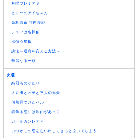
月曜プレミア８
ヒミツのアイちゃん
高杉真宙 竹内愛紗
シェフは名探偵
探偵☆星鴨
謗法～運命を変える方法～
華麗なる一族
火曜
純烈ものがたり
大豆田とわ子と三人の元夫
偶然見つけたハル
着飾る恋には理由があって
ガールガンレディ
いつかこの恋を思い出してきっと泣いてしまう