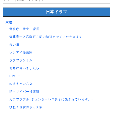
日本ドラマ
木曜
警視庁・捜査一課長
遠藤憲一と宮藤官九郎の勉強させていただきます
桜の塔
レンアイ漫画家
ラブファントム
お耳に合いましたら。
DIVE!!
ゆるキャン△２
IP～サイバー捜査班
カラフラブル~ジェンダーレス男子に愛されています。~
ひねくれ女のボッチ飯