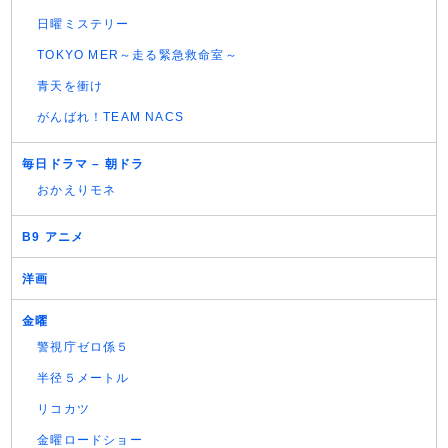
日曜ミステリー
TOKYO MER～走る緊急救命室～
青天を衝け
がんばれ！TEAM NACS
毎日ドラマ – 朝ドラ
おかえりモネ
B9 アニメ
洋画
金曜
警視庁ゼロ係５
半径５メートル
リコカツ
金曜ロードショー