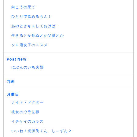
向こうの果て
ひとりで飲めるもん！
あのときキスしておけば
生きるとか死ぬとか父親とか
ソロ活女子のススメ
Post New
にぶんのいち夫婦
邦画
月曜日
ナイト・ドクター
彼女のウラ世界
イチケイのカラス
いいね！光源氏くん し～ずん２