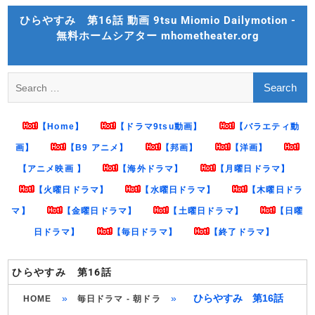
Skip
ひらやすみ 第16話 動画 9tsu Miomio Dailymotion -
to
無料ホームシアター mhometheater.org
content
Search
for:
【Home】
【ドラマ9tsu動画】
【バラエティ動
画】
【B9 アニメ】
【邦画】
【洋画】
【アニメ映画 】
【海外ドラマ】
【月曜日ドラマ】
【火曜日ドラマ】
【水曜日ドラマ】
【木曜日ドラ
マ】
【金曜日ドラマ】
【土曜日ドラマ】
【日曜
日ドラマ】
【毎日ドラマ】
【終了ドラマ】
ひらやすみ 第16話
»
»
ひらやすみ 第16話
HOME
毎日ドラマ - 朝ドラ