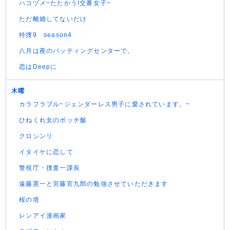
ハコヅメ~たたかう!交番女子~
ただ離婚してないだけ
特捜9 season4
八月は夜のバッティングセンターで。
恋はDeepに
木曜
カラフラブル~ジェンダーレス男子に愛されています。~
ひねくれ女のボッチ飯
クロシンリ
イタイケに恋して
警視庁・捜査一課長
遠藤憲一と宮藤官九郎の勉強させていただきます
桜の塔
レンアイ漫画家