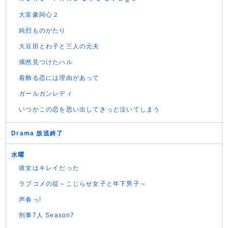
大富豪同心２
純烈ものがたり
大豆田とわ子と三人の元夫
偶然見つけたハル
着飾る恋には理由があって
ガールガンレディ
いつかこの恋を思い出してきっと泣いてしまう
Drama 放送終了
水曜
彼女はキレイだった
ラブコメの掟～こじらせ女子と年下男子～
声春っ!
刑事7人 Season7