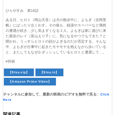
ひらやすみ 第16話
ある日、ヒロト（岡山天音）は犬の散歩中に、よもぎ（吉岡里
帆）にばったり出くわす。その後も、銭湯やスーパーなど偶然
の遭遇が続き…少し気まずくなる２人。よもぎは家に遊びに来
た親友のレイ（富山えり子）に、気になるやつでもできた？と
聞かれ、うっすらヒロトの顔がよぎるのだが否定する。そんな
中、よもぎが仕事中に起きたモヤモヤを抱えながら歩いている
と、またしてもなぜかダッシュしているヒロトと遭遇して…。
#邦画
【9tsu.vip】
【9tsu.in】
【Amazon Prime Video】
チャンネルに参加して、最新の映画のビデオを無料で見る:
Click
Here
関連記事