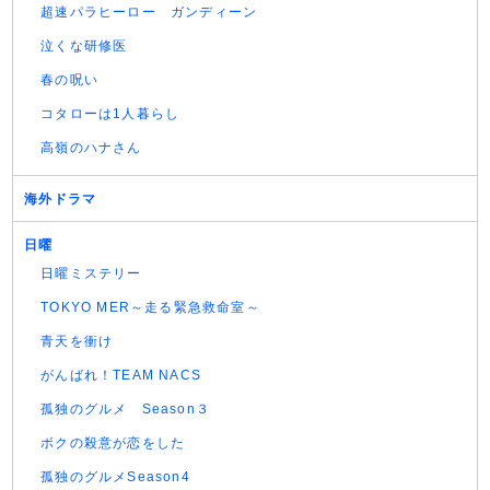
超速パラヒーロー ガンディーン
泣くな研修医
春の呪い
コタローは1人暮らし
高嶺のハナさん
海外ドラマ
日曜
日曜ミステリー
TOKYO MER～走る緊急救命室～
青天を衝け
がんばれ！TEAM NACS
孤独のグルメ Season３
ボクの殺意が恋をした
孤独のグルメSeason4