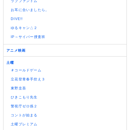
ラブファントム
お耳に合いましたら。
DIVE!!
ゆるキャン△２
IP～サイバー捜査班
アニメ映画
土曜
＃コールドゲーム
立花登青春手控え３
東野圭吾
ひきこもり先生
警視庁ゼロ係２
コントが始まる
土曜プレミアム