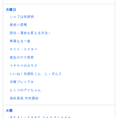
月曜日
シェフは名探偵
探偵☆星鴨
謗法～運命を変える方法～
華麗なる一族
ナイト・ドクター
彼女のウラ世界
イチケイのカラス
いいね！光源氏くん し～ずん２
月曜プレミア８
ヒミツのアイちゃん
高杉真宙 竹内愛紗
火曜
ＲＥＡＬ⇔ＦＡＫＥ ２ｎｄ Ｓｔａｇｅ