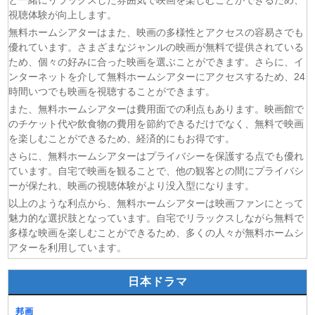
と一緒にリラックスした雰囲気で映画を楽しむことができるため、
(07/08)
リーガルビート ー逆転の法廷ー 第3話
視聴体験が向上します。
(07/08)
乙女怪獣キャラメリゼ 第6話
無料ホームシアターはまた、映画の多様性とアクセスの容易さでも
優れています。さまざまなジャンルの映画が無料で提供されている
(07/08)
チョッちゃん 第87話
ため、個々の好みに合った映画を選ぶことができます。さらに、イ
(07/08)
ひまわり 第95話
ンターネットを介して無料ホームシアターにアクセスするため、24
(07/08)
マッサン 第19話
時間いつでも映画を視聴することができます。
(07/08)
風、薫る 第95話
また、無料ホームシアターは費用面での利点もあります。映画館で
のチケット代や飲食物の費用を節約できるだけでなく、無料で映画
を楽しむことができるため、経済的にもお得です。
さらに、無料ホームシアターはプライバシーを保護する点でも優れ
ています。自宅で映画を観ることで、他の観客との間にプライバシ
ーが保たれ、映画の視聴体験がより没入型になります。
以上のような利点から、無料ホームシアターは映画ファンにとって
魅力的な選択肢となっています。自宅でリラックスしながら無料で
多様な映画を楽しむことができるため、多くの人々が無料ホームシ
アターを利用しています。
日本ドラマ
邦画