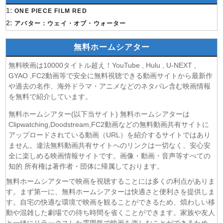
1:
(08/08)
ONE PIECE FILM RED
本好きの下剋上 領主の養女 第17話
2:
(08/08)
アバター：ウェイ・オブ・ウォーター
うしろの正面カムイさん 第6話
(08/08)
ヘルモード～やり込み好きのゲーマーは廃設定の異世界で
無料ホームシアター
無双する～ 2nd Season 第6話
(08/08)
晩酌の流儀５ 〜夏編〜 第6話
無料映画は10000タイトル超え！YouTube , Hulu , U-NEXT ,
(07/08)
探偵のままでいて 第4話
GYAO ,FC2動画等で安全に無料視聴できる動画サイトから最新作
(07/08)
ストレンジ-伊藤潤二の夜も眠れぬ奇妙な話- 第6話
や過去の名作、海外ドラマ・アニメなどのネタバレ含む映画情報
を無料で紹介しています。
(07/08)
逃げ上手の若君 第二期 第4話
(07/08)
神の雫 第18話
無料ホームシアター(以下当サイト) 無料ホームシアターは
(07/08)
うちの弟どもがすみません 第6話
Clipwatching,Doodstream,FC2動画などの無料動画共有サイトに
(07/08)
アップロードされている動画（URL）を紹介するサイトではあり
これ描いて死ね 第6話
ません。違法無料動画共有サイトへのリンクは一切なく、安心安
(07/08)
ここは俺に任せて先に行けと言ってから10年がたったら伝
全に楽しめる映画情報サイトです。画像・動画・音声等すべての
説になっていた。 第6話
知的 所有権は著作者・団体に帰属しております。
(07/08)
領民0人スタートの辺境領主様 第6話
無料ホームシアターで映画を視聴することには多くの利点がありま
(07/08)
しもべの王子様 第6話
す。まず第一に、無料ホームシアターは快適さと便利さを提供しま
(07/08)
転生したらスライムだった件 第4期 第17話
す。自宅の快適な環境で映画を観ることができるため、煩わしい移
(07/08)
金曜ロードショー 動画 2026年8月7日
動や混雑した劇場での待ち時間を省くことができます。家族や友人
(07/08)
Tシャツが乾くまで 第5話