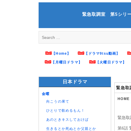
Skip
to
緊急取調室 第5シリーズ 第6
content
Search
for:
【Home】
【ドラマ9tsu動画】
【月曜日ドラマ】
【火曜日ドラマ】
日本ドラマ
緊急取
金曜
HOME
向こうの果て
ひとりで飲めるもん！
緊急取
あのときキスしておけば
第6話
生きるとか死ぬとか父親とか