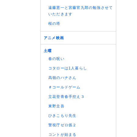
(06/08
遠藤憲一と宮藤官九郎の勉強させて
(06/08
いただきます
桜の塔
アニメ映画
土曜
春の呪い
コタローは1人暮らし
高嶺のハナさん
＃コールドゲーム
立花登青春手控え３
東野圭吾
ひきこもり先生
警視庁ゼロ係２
コントが始まる