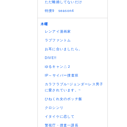
ただ離婚してないだけ
(07/08
(07/08
特捜9 season4
(07/08
木曜
(07/08
レンアイ漫画家
(07/08
(07/08
ラブファントム
(07/08
お耳に合いましたら。
(07/08
DIVE!!
(07/08
ゆるキャン△２
(07/08
(07/08
IP～サイバー捜査班
(07/08
カラフラブル~ジェンダーレス男子
(07/08
に愛されています。~
(07/08
ひねくれ女のボッチ飯
(07/08
クロシンリ
(06/08
イタイケに恋して
(06/08
(06/08
警視庁・捜査一課長