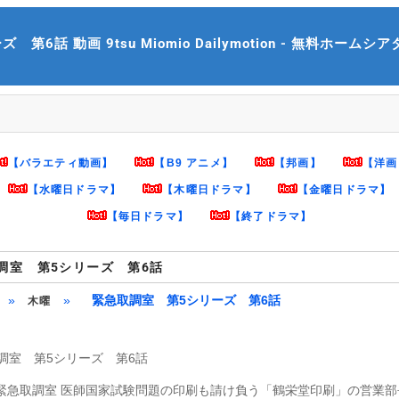
話 動画 9tsu Miomio Dailymotion - 無料ホームシアター 
【バラエティ動画】
【B9 アニメ】
【邦画】
【洋画
【水曜日ドラマ】
【木曜日ドラマ】
【金曜日ドラマ】
【毎日ドラマ】
【終了ドラマ】
調室 第5シリーズ 第6話
»
»
緊急取調室 第5シリーズ 第6話
木曜
調室 第5シリーズ 第6話
 緊急取調室 医師国家試験問題の印刷も請け負う「鶴栄堂印刷」の営業