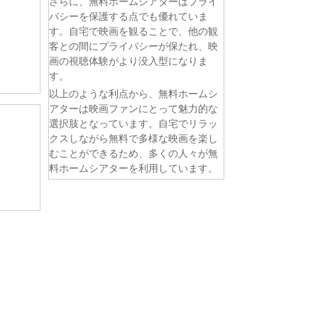
さらに、無料ホームシアターはプライ
バシーを保護する点でも優れていま
す。自宅で映画を観ることで、他の観
客との間にプライバシーが保たれ、映
画の視聴体験がより没入型になりま
す。
以上のような利点から、無料ホームシ
アターは映画ファンにとって魅力的な
選択肢となっています。自宅でリラッ
クスしながら無料で多様な映画を楽し
むことができるため、多くの人々が無
料ホームシアターを利用しています。
。 第6