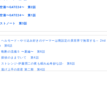
空港〜GATE24〜 第2話
空港〜GATE24〜 第1話
ストノート 第3話
)
ヘルモード～やり込み好きのゲーマーは廃設定の異世界で無双する～ 2nd
on 第6話
)
晩酌の流儀５ 〜夏編〜 第6話
)
探偵のままでいて 第4話
)
ストレンジ-伊藤潤二の夜も眠れぬ奇妙な話- 第6話
)
逃げ上手の若君 第二期 第4話
)
神の雫 第18話
)
うちの弟どもがすみません 第6話
)
これ描いて死ね 第6話
)
ここは俺に任せて先に行けと言ってから10年がたったら伝説になっていた
)
領民0人スタートの辺境領主様 第6話