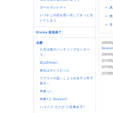
ガールガンレディ
大
いつかこの恋を思い出してきっと泣
大
いてしまう
ラ
Drama 放送終了
(08/08
水曜
Seas
八月は夜のバッティングセンター
(08/08
で。
(07/08
恋はDeepに
(07/08
彼女はキレイだった
(07/08
ラブコメの掟～こじらせ女子と年下
(07/08
男子～
(07/08
声春っ!
(07/08
(07/08
刑事7人 Season7
話
ハコヅメ~たたかう!交番女子~
(07/08