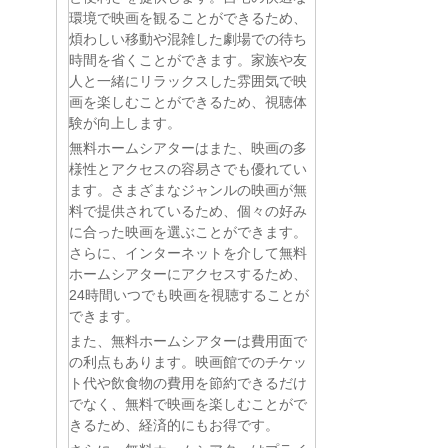
環境で映画を観ることができるため、
煩わしい移動や混雑した劇場での待ち
時間を省くことができます。家族や友
人と一緒にリラックスした雰囲気で映
画を楽しむことができるため、視聴体
験が向上します。
無料ホームシアターはまた、映画の多
様性とアクセスの容易さでも優れてい
ます。さまざまなジャンルの映画が無
料で提供されているため、個々の好み
に合った映画を選ぶことができます。
さらに、インターネットを介して無料
ホームシアターにアクセスするため、
24時間いつでも映画を視聴することが
できます。
また、無料ホームシアターは費用面で
の利点もあります。映画館でのチケッ
ト代や飲食物の費用を節約できるだけ
でなく、無料で映画を楽しむことがで
きるため、経済的にもお得です。