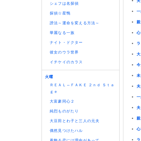
夫
シェフは名探偵
一
探偵☆星鴨
親
謗法～運命を変える方法～
華麗なる一族
心
ナイト・ドクター
ラ
彼女のウラ世界
大
イチケイのカラス
今
未
火曜
ＲＥＡＬ⇔ＦＡＫＥ ２ｎｄ Ｓｔａ
夫
ｇｅ
一
大富豪同心２
夫
純烈ものがたり
親
大豆田とわ子と三人の元夫
心
偶然見つけたハル
ラ
着飾る恋には理由があって