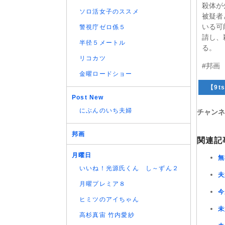
殺体が
ソロ活女子のススメ
被疑者
いる可
警視庁ゼロ係５
請し、
半径５メートル
る。
リコカツ
#邦画
金曜ロードショー
【9ts
Post New
にぶんのいち夫婦
チャンネ
邦画
関連記
月曜日
無
いいね！光源氏くん し～ずん２
夫
月曜プレミア８
今
ヒミツのアイちゃん
未
高杉真宙 竹内愛紗