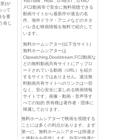
YouTube , Hulu , U-NEXT , GYAO
形)が
,FC2動画等で安全に無料視聴できる
わって
動画サイトから最新作や過去の名
取を要
作、海外ドラマ・アニメなどのネタ
う命じ
バレ含む映画情報を無料で紹介して
います。
無料ホームシアター(以下当サイト)
無料ホームシアターは
Clipwatching,Doodstream,FC2動画な
どの無料動画共有サイトにアップロ
ードされている動画（URL）を紹介
するサイトではありません。違法無
料動画共有サイトへのリンクは一切
なく、安心安全に楽しめる映画情報
サイトです。画像・動画・音声等す
べての知的 所有権は著作者・団体に
帰属しております。
無料ホームシアターで映画を視聴する
ことには多くの利点があります。まず
第一に、無料ホームシアターは快適さ
と便利さを提供します。自宅の快適な