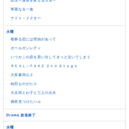
謗法～運命を変える方法～
華麗なる一族
ナイト・ドクター
火曜
着飾る恋には理由があって
ガールガンレディ
いつかこの恋を思い出してきっと泣いてしまう
ＲＥＡＬ⇔ＦＡＫＥ ２ｎｄ Ｓｔａｇｅ
大富豪同心２
純烈ものがたり
大豆田とわ子と三人の元夫
偶然見つけたハル
Drama 放送終了
水曜