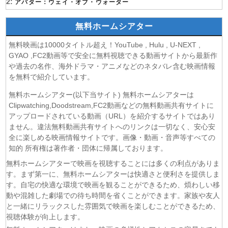
(07/08)
2:
ここは俺に任せて先に行けと言ってから10年がたったら伝
アバター：ウェイ・オブ・ウォーター
説になっていた。 第6話
(07/08)
領民0人スタートの辺境領主様 第6話
無料ホームシアター
(07/08)
しもべの王子様 第6話
無料映画は10000タイトル超え！YouTube , Hulu , U-NEXT ,
(07/08)
転生したらスライムだった件 第4期 第17話
GYAO ,FC2動画等で安全に無料視聴できる動画サイトから最新作
(07/08)
金曜ロードショー 動画 2026年8月7日
や過去の名作、海外ドラマ・アニメなどのネタバレ含む映画情報
(07/08)
Tシャツが乾くまで 第5話
を無料で紹介しています。
(07/08)
リーガルビート ー逆転の法廷ー 第3話
無料ホームシアター(以下当サイト) 無料ホームシアターは
(07/08)
乙女怪獣キャラメリゼ 第6話
Clipwatching,Doodstream,FC2動画などの無料動画共有サイトに
(07/08)
チョッちゃん 第87話
アップロードされている動画（URL）を紹介するサイトではあり
(07/08)
ません。違法無料動画共有サイトへのリンクは一切なく、安心安
ひまわり 第95話
全に楽しめる映画情報サイトです。画像・動画・音声等すべての
(07/08)
マッサン 第19話
知的 所有権は著作者・団体に帰属しております。
(07/08)
風、薫る 第95話
無料ホームシアターで映画を視聴することには多くの利点がありま
(07/08)
夫婦と16歳〜狂気の隣人〜 第6話
す。まず第一に、無料ホームシアターは快適さと便利さを提供しま
(07/08)
今から、親友やめようか。 第7話
す。自宅の快適な環境で映画を観ることができるため、煩わしい移
(07/08)
未婚詐欺 私の知らない彼の顔 第4話
動や混雑した劇場での待ち時間を省くことができます。家族や友人
(07/08)
ヤニねこ 第6話
と一緒にリラックスした雰囲気で映画を楽しむことができるため、
(07/08)
追放された転生重騎士はゲーム知識で無双する 第6話
視聴体験が向上します。
(06/08)