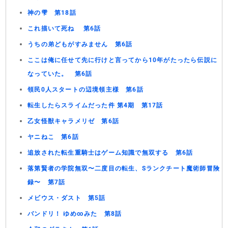
神の雫 第18話
これ描いて死ね 第6話
うちの弟どもがすみません 第6話
ここは俺に任せて先に行けと言ってから10年がたったら伝説に
なっていた。 第6話
領民0人スタートの辺境領主様 第6話
転生したらスライムだった件 第4期 第17話
乙女怪獣キャラメリゼ 第6話
ヤニねこ 第6話
追放された転生重騎士はゲーム知識で無双する 第6話
落第賢者の学院無双〜二度目の転生、Sランクチート魔術師冒険
録〜 第7話
メビウス・ダスト 第5話
バンドリ！ ゆめ∞みた 第8話