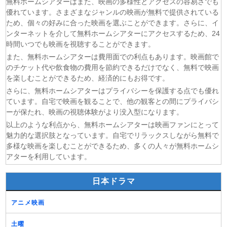
一緒にごはんをたべるだけ 第6話
無料ホームシアターはまた、映画の多様性とアクセスの容易さでも
優れています。さまざまなジャンルの映画が無料で提供されている
(06/08)
夫に不倫をお願いされました 第5話
ため、個々の好みに合った映画を選ぶことができます。さらに、イ
(06/08)
親愛なる夫へ〜完璧な妻の嘘〜 第6話
ンターネットを介して無料ホームシアターにアクセスするため、24
(06/08)
落第賢者の学院無双〜二度目の転生、Sランクチート魔術
時間いつでも映画を視聴することができます。
師冒険録〜 第7話
また、無料ホームシアターは費用面での利点もあります。映画館で
(06/08)
メビウス・ダスト 第5話
のチケット代や飲食物の費用を節約できるだけでなく、無料で映画
を楽しむことができるため、経済的にもお得です。
さらに、無料ホームシアターはプライバシーを保護する点でも優れ
ています。自宅で映画を観ることで、他の観客との間にプライバシ
ーが保たれ、映画の視聴体験がより没入型になります。
以上のような利点から、無料ホームシアターは映画ファンにとって
魅力的な選択肢となっています。自宅でリラックスしながら無料で
多様な映画を楽しむことができるため、多くの人々が無料ホームシ
アターを利用しています。
日本ドラマ
アニメ映画
土曜