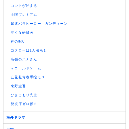
コントが始まる
土曜プレミアム
超速パラヒーロー ガンディーン
泣くな研修医
春の呪い
コタローは1人暮らし
高嶺のハナさん
＃コールドゲーム
立花登青春手控え３
東野圭吾
ひきこもり先生
警視庁ゼロ係２
海外ドラマ