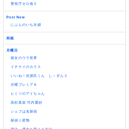
警視庁ゼロ係５
Post New
にぶんのいち夫婦
邦画
月曜日
彼女のウラ世界
イチケイのカラス
いいね！光源氏くん し～ずん２
月曜プレミア８
ヒミツのアイちゃん
高杉真宙 竹内愛紗
シェフは名探偵
探偵☆星鴨