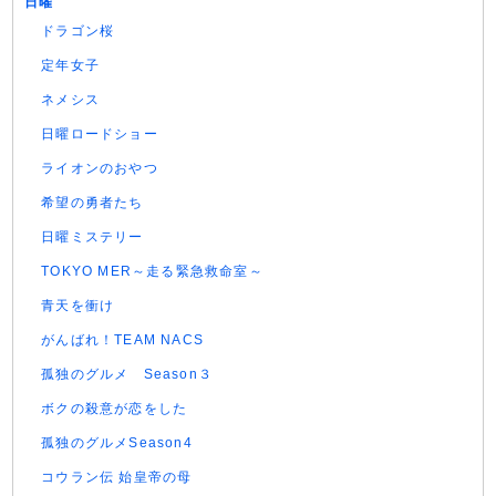
日曜
ドラゴン桜
定年女子
ネメシス
日曜ロードショー
ライオンのおやつ
希望の勇者たち
日曜ミステリー
TOKYO MER～走る緊急救命室～
青天を衝け
がんばれ！TEAM NACS
孤独のグルメ Season３
ボクの殺意が恋をした
孤独のグルメSeason4
コウラン伝 始皇帝の母