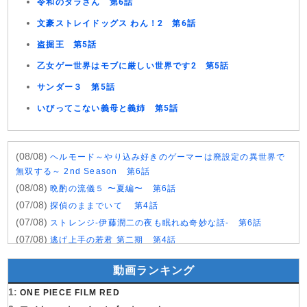
令和のダラさん 第6話
文豪ストレイドッグス わん！2 第6話
盗掘王 第5話
乙女ゲー世界はモブに厳しい世界です2 第5話
サンダー３ 第5話
いびってこない義母と義姉 第5話
(08/08)
ヘルモード～やり込み好きのゲーマーは廃設定の異世界で
無双する～ 2nd Season 第6話
(08/08)
晩酌の流儀５ 〜夏編〜 第6話
(07/08)
探偵のままでいて 第4話
(07/08)
ストレンジ-伊藤潤二の夜も眠れぬ奇妙な話- 第6話
(07/08)
逃げ上手の若君 第二期 第4話
(07/08)
神の雫 第18話
動画ランキング
(07/08)
うちの弟どもがすみません 第6話
(07/08)
1:
これ描いて死ね 第6話
ONE PIECE FILM RED