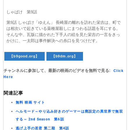
しゃばけ 第9話
第9話 しゃばけ「ゆえん」 長崎屋の離れを訪れた栄吉は、町で
は相次いで起きている薬種屋殺しにまつわる話題を耳にする。
そんな中、瓦版に描かれた下手人の絵を見た栄吉の一言をきっ
かけに、一太郎は事件解決への糸口を見つけだす。
【b9good.org】
【b9dm.org】
チャンネルに参加して、最新の映画のビデオを無料で見る:
Click
Here
関連記事
無料 映画 サイト
ヘルモード～やり込み好きのゲーマーは廃設定の異世界で無双
する～ 2nd Season 第6話
逃げ上手の若君 第二期 第4話