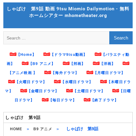
Skip
しゃばけ 第9話 動画 9tsu Miomio Dailymotion - 無料
to
ホームシアター mhometheater.org
content
Search
for:
【Home】
【ドラマ9tsu動画】
【バラエティ動
画】
【B9 アニメ】
【邦画】
【洋画】
【アニメ映画 】
【海外ドラマ】
【月曜日ドラマ】
【火曜日ドラマ】
【水曜日ドラマ】
【木曜日ドラ
マ】
【金曜日ドラマ】
【土曜日ドラマ】
【日曜
日ドラマ】
【毎日ドラマ】
【終了ドラマ】
しゃばけ 第9話
»
»
しゃばけ 第9話
HOME
B9 アニメ