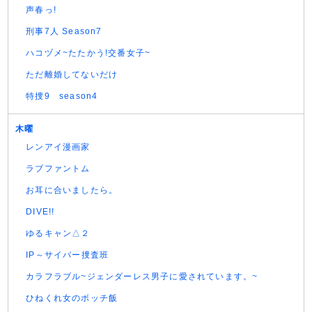
声春っ!
刑事7人 Season7
ハコヅメ~たたかう!交番女子~
ただ離婚してないだけ
特捜9 season4
木曜
レンアイ漫画家
ラブファントム
お耳に合いましたら。
DIVE!!
ゆるキャン△２
IP～サイバー捜査班
カラフラブル~ジェンダーレス男子に愛されています。~
ひねくれ女のボッチ飯