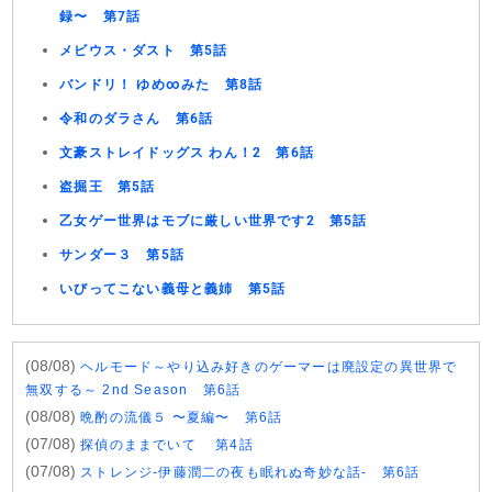
録〜 第7話
メビウス・ダスト 第5話
バンドリ！ ゆめ∞みた 第8話
令和のダラさん 第6話
文豪ストレイドッグス わん！2 第6話
盗掘王 第5話
乙女ゲー世界はモブに厳しい世界です2 第5話
サンダー３ 第5話
いびってこない義母と義姉 第5話
(08/08)
ヘルモード～やり込み好きのゲーマーは廃設定の異世界で
無双する～ 2nd Season 第6話
(08/08)
晩酌の流儀５ 〜夏編〜 第6話
(07/08)
探偵のままでいて 第4話
(07/08)
ストレンジ-伊藤潤二の夜も眠れぬ奇妙な話- 第6話