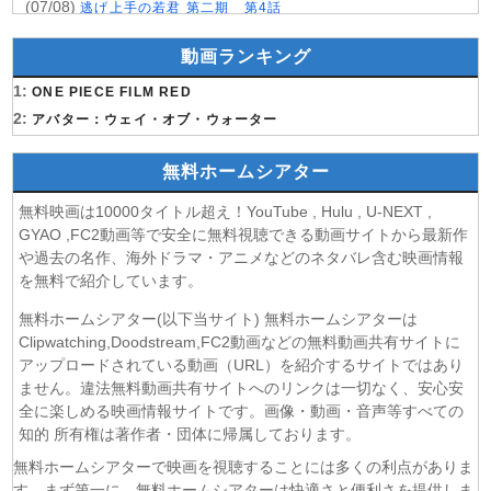
(07/08)
逃げ上手の若君 第二期 第4話
(07/08)
神の雫 第18話
動画ランキング
(07/08)
うちの弟どもがすみません 第6話
(07/08)
1:
これ描いて死ね 第6話
ONE PIECE FILM RED
(07/08)
2:
ここは俺に任せて先に行けと言ってから10年がたったら伝
アバター：ウェイ・オブ・ウォーター
説になっていた。 第6話
(07/08)
領民0人スタートの辺境領主様 第6話
無料ホームシアター
(07/08)
しもべの王子様 第6話
無料映画は10000タイトル超え！YouTube , Hulu , U-NEXT ,
(07/08)
転生したらスライムだった件 第4期 第17話
GYAO ,FC2動画等で安全に無料視聴できる動画サイトから最新作
(07/08)
金曜ロードショー 動画 2026年8月7日
や過去の名作、海外ドラマ・アニメなどのネタバレ含む映画情報
(07/08)
Tシャツが乾くまで 第5話
を無料で紹介しています。
(07/08)
リーガルビート ー逆転の法廷ー 第3話
無料ホームシアター(以下当サイト) 無料ホームシアターは
(07/08)
乙女怪獣キャラメリゼ 第6話
Clipwatching,Doodstream,FC2動画などの無料動画共有サイトに
(07/08)
チョッちゃん 第87話
アップロードされている動画（URL）を紹介するサイトではあり
(07/08)
ません。違法無料動画共有サイトへのリンクは一切なく、安心安
ひまわり 第95話
全に楽しめる映画情報サイトです。画像・動画・音声等すべての
(07/08)
マッサン 第19話
知的 所有権は著作者・団体に帰属しております。
(07/08)
風、薫る 第95話
無料ホームシアターで映画を視聴することには多くの利点がありま
(07/08)
夫婦と16歳〜狂気の隣人〜 第6話
す。まず第一に、無料ホームシアターは快適さと便利さを提供しま