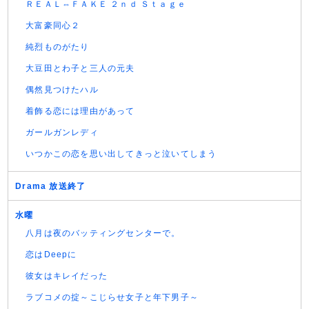
ＲＥＡＬ⇔ＦＡＫＥ ２ｎｄ Ｓｔａｇｅ
大富豪同心２
純烈ものがたり
大豆田とわ子と三人の元夫
偶然見つけたハル
着飾る恋には理由があって
ガールガンレディ
いつかこの恋を思い出してきっと泣いてしまう
Drama 放送終了
水曜
八月は夜のバッティングセンターで。
恋はDeepに
彼女はキレイだった
ラブコメの掟～こじらせ女子と年下男子～