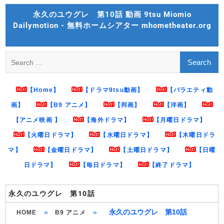
Skip
永久のユウグレ 第10話 動画 9tsu Miomio
to
Dailymotion - 無料ホームシアター mhometheater.org
content
Search
for:
【Home】
【ドラマ9tsu動画】
【バラエティ動
画】
【B9 アニメ】
【邦画】
【洋画】
【アニメ映画 】
【海外ドラマ】
【月曜日ドラマ】
【火曜日ドラマ】
【水曜日ドラマ】
【木曜日ドラ
マ】
【金曜日ドラマ】
【土曜日ドラマ】
【日曜
日ドラマ】
【毎日ドラマ】
【終了ドラマ】
永久のユウグレ 第10話
»
»
永久のユウグレ 第10話
HOME
B9 アニメ