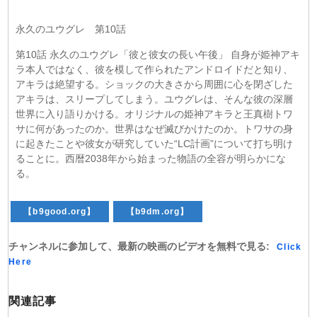
永久のユウグレ 第10話
第10話 永久のユウグレ「彼と彼女の長い午後」 自身が姫神アキ
ラ本人ではなく、彼を模して作られたアンドロイドだと知り、
アキラは絶望する。ショックの大きさから周囲に心を閉ざした
アキラは、スリープしてしまう。ユウグレは、そんな彼の深層
世界に入り語りかける。オリジナルの姫神アキラと王真樹トワ
サに何があったのか。世界はなぜ滅びかけたのか。トワサの身
に起きたことや彼女が研究していた“LC計画”について打ち明け
ることに。西暦2038年から始まった物語の全容が明らかにな
る。
【b9good.org】
【b9dm.org】
チャンネルに参加して、最新の映画のビデオを無料で見る:
Click
Here
関連記事