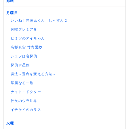
邦画
月曜日
いいね！光源氏くん し～ずん２
月曜プレミア８
ヒミツのアイちゃん
高杉真宙 竹内愛紗
シェフは名探偵
探偵☆星鴨
謗法～運命を変える方法～
華麗なる一族
ナイト・ドクター
彼女のウラ世界
イチケイのカラス
火曜