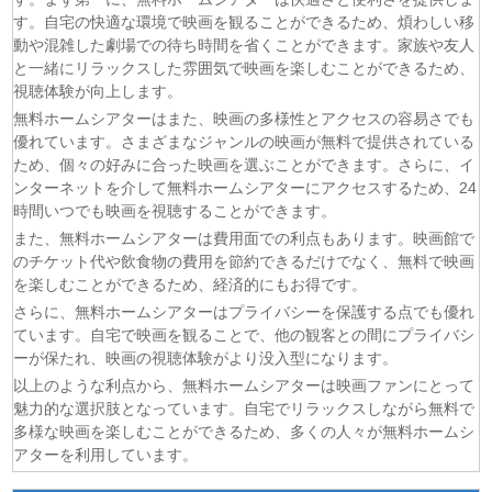
(07/08)
今から、親友やめようか。 第7話
す。自宅の快適な環境で映画を観ることができるため、煩わしい移
(07/08)
未婚詐欺 私の知らない彼の顔 第4話
動や混雑した劇場での待ち時間を省くことができます。家族や友人
(07/08)
ヤニねこ 第6話
と一緒にリラックスした雰囲気で映画を楽しむことができるため、
(07/08)
追放された転生重騎士はゲーム知識で無双する 第6話
視聴体験が向上します。
(06/08)
一緒にごはんをたべるだけ 第6話
無料ホームシアターはまた、映画の多様性とアクセスの容易さでも
優れています。さまざまなジャンルの映画が無料で提供されている
(06/08)
夫に不倫をお願いされました 第5話
ため、個々の好みに合った映画を選ぶことができます。さらに、イ
(06/08)
親愛なる夫へ〜完璧な妻の嘘〜 第6話
ンターネットを介して無料ホームシアターにアクセスするため、24
(06/08)
落第賢者の学院無双〜二度目の転生、Sランクチート魔術
時間いつでも映画を視聴することができます。
師冒険録〜 第7話
また、無料ホームシアターは費用面での利点もあります。映画館で
(06/08)
メビウス・ダスト 第5話
のチケット代や飲食物の費用を節約できるだけでなく、無料で映画
を楽しむことができるため、経済的にもお得です。
さらに、無料ホームシアターはプライバシーを保護する点でも優れ
ています。自宅で映画を観ることで、他の観客との間にプライバシ
ーが保たれ、映画の視聴体験がより没入型になります。
以上のような利点から、無料ホームシアターは映画ファンにとって
魅力的な選択肢となっています。自宅でリラックスしながら無料で
多様な映画を楽しむことができるため、多くの人々が無料ホームシ
アターを利用しています。