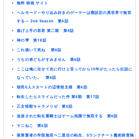
無料 映画 サイト
ヘルモード～やり込み好きのゲーマーは廃設定の異世界で無双
する～ 2nd Season 第6話
逃げ上手の若君 第二期 第4話
神の雫 第18話
これ描いて死ね 第6話
うちの弟どもがすみません 第6話
ここは俺に任せて先に行けと言ってから10年がたったら伝説に
なっていた。 第6話
領民0人スタートの辺境領主様 第6話
転生したらスライムだった件 第4期 第17話
乙女怪獣キャラメリゼ 第6話
追放された転生重騎士はゲーム知識で無双する 第6話
ヤニねこ 第6話
落第賢者の学院無双〜二度目の転生、Sランクチート魔術師冒険