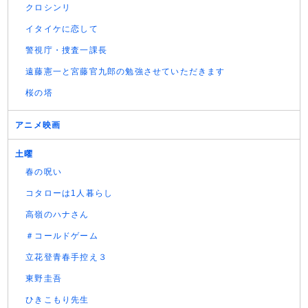
クロシンリ
イタイケに恋して
警視庁・捜査一課長
遠藤憲一と宮藤官九郎の勉強させていただきます
桜の塔
アニメ映画
土曜
春の呪い
コタローは1人暮らし
高嶺のハナさん
＃コールドゲーム
立花登青春手控え３
東野圭吾
ひきこもり先生