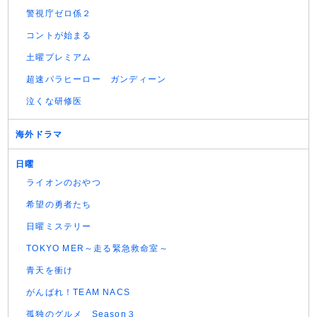
警視庁ゼロ係２
コントが始まる
土曜プレミアム
超速パラヒーロー ガンディーン
泣くな研修医
海外ドラマ
日曜
ライオンのおやつ
希望の勇者たち
日曜ミステリー
TOKYO MER～走る緊急救命室～
青天を衝け
がんばれ！TEAM NACS
孤独のグルメ Season３