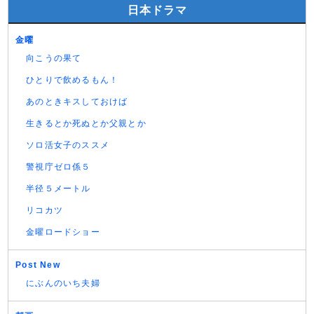
日本ドラマ
金曜
向こうの果て
ひとりで飲めるもん！
あのときキスしておけば
生きるとか死ぬとか父親とか
ソロ活女子のススメ
警視庁ゼロ係５
半径５メートル
リコカツ
金曜ロードショー
Post New
にぶんのいち夫婦