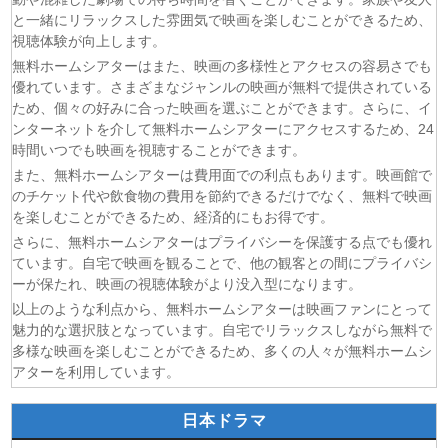
(07/08)
ヤニねこ 第6話
と一緒にリラックスした雰囲気で映画を楽しむことができるため、
(07/08)
追放された転生重騎士はゲーム知識で無双する 第6話
視聴体験が向上します。
(06/08)
一緒にごはんをたべるだけ 第6話
無料ホームシアターはまた、映画の多様性とアクセスの容易さでも
優れています。さまざまなジャンルの映画が無料で提供されている
(06/08)
夫に不倫をお願いされました 第5話
ため、個々の好みに合った映画を選ぶことができます。さらに、イ
(06/08)
親愛なる夫へ〜完璧な妻の嘘〜 第6話
ンターネットを介して無料ホームシアターにアクセスするため、24
(06/08)
落第賢者の学院無双〜二度目の転生、Sランクチート魔術
時間いつでも映画を視聴することができます。
師冒険録〜 第7話
また、無料ホームシアターは費用面での利点もあります。映画館で
(06/08)
メビウス・ダスト 第5話
のチケット代や飲食物の費用を節約できるだけでなく、無料で映画
を楽しむことができるため、経済的にもお得です。
さらに、無料ホームシアターはプライバシーを保護する点でも優れ
ています。自宅で映画を観ることで、他の観客との間にプライバシ
ーが保たれ、映画の視聴体験がより没入型になります。
以上のような利点から、無料ホームシアターは映画ファンにとって
魅力的な選択肢となっています。自宅でリラックスしながら無料で
多様な映画を楽しむことができるため、多くの人々が無料ホームシ
アターを利用しています。
日本ドラマ