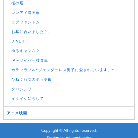
桜の塔
レンアイ漫画家
ラブファントム
お耳に合いましたら。
DIVE!!
ゆるキャン△２
IP～サイバー捜査班
カラフラブル~ジェンダーレス男子に愛されています。~
ひねくれ女のボッチ飯
クロシンリ
イタイケに恋して
アニメ映画
Copyright © All rights reserved.
Design by
mhometheater