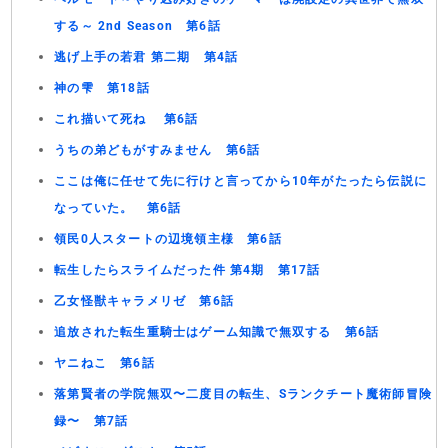
する～ 2nd Season 第6話
逃げ上手の若君 第二期 第4話
神の雫 第18話
これ描いて死ね 第6話
うちの弟どもがすみません 第6話
ここは俺に任せて先に行けと言ってから10年がたったら伝説に
なっていた。 第6話
領民0人スタートの辺境領主様 第6話
転生したらスライムだった件 第4期 第17話
乙女怪獣キャラメリゼ 第6話
追放された転生重騎士はゲーム知識で無双する 第6話
ヤニねこ 第6話
落第賢者の学院無双〜二度目の転生、Sランクチート魔術師冒険
録〜 第7話