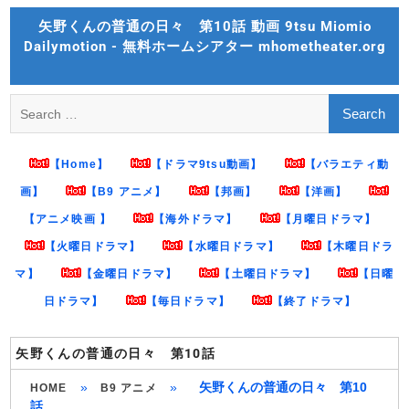
Skip
矢野くんの普通の日々 第10話 動画 9tsu Miomio
to
Dailymotion - 無料ホームシアター mhometheater.org
content
Search
for:
【Home】
【ドラマ9tsu動画】
【バラエティ動
画】
【B9 アニメ】
【邦画】
【洋画】
【アニメ映画 】
【海外ドラマ】
【月曜日ドラマ】
【火曜日ドラマ】
【水曜日ドラマ】
【木曜日ドラ
マ】
【金曜日ドラマ】
【土曜日ドラマ】
【日曜
日ドラマ】
【毎日ドラマ】
【終了ドラマ】
矢野くんの普通の日々 第10話
»
»
矢野くんの普通の日々 第10
HOME
B9 アニメ
話