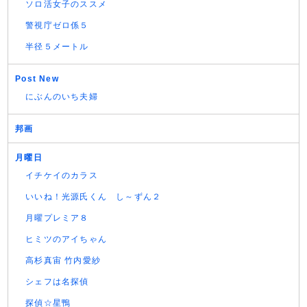
ソロ活女子のススメ
警視庁ゼロ係５
半径５メートル
Post New
にぶんのいち夫婦
邦画
月曜日
イチケイのカラス
いいね！光源氏くん し～ずん２
月曜プレミア８
ヒミツのアイちゃん
高杉真宙 竹内愛紗
シェフは名探偵
探偵☆星鴨