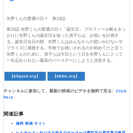
矢野くんの普通の日々 第10話
第10話 矢野くんの普通の日々「誕生日」 プロフィール帳をきっ
かけに矢野くんの誕生日を知った清子らは、お祝いを計画す
る。誕生日当日の朝、矢野くんはみんなからの思いがけないサ
プライズに感激する。学校でお祝いされるのが初めてだと言う
矢野くんのために、清子らは今日という日を矢野くんにとって
一生忘れられない最高のバースデーにしようと決意する。
【b9good.org】
【b9dm.org】
チャンネルに参加して、最新の映画のビデオを無料で見る:
Click
Here
関連記事
無料 映画 サイト
ヘルモード～やり込み好きのゲーマーは廃設定の異世界で無双