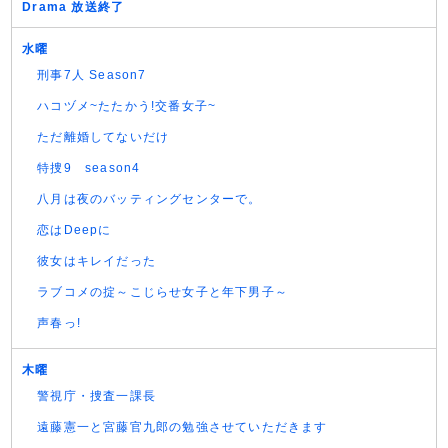
Drama 放送終了
水曜
刑事7人 Season7
ハコヅメ~たたかう!交番女子~
ただ離婚してないだけ
特捜9 season4
八月は夜のバッティングセンターで。
恋はDeepに
彼女はキレイだった
ラブコメの掟～こじらせ女子と年下男子～
声春っ!
木曜
警視庁・捜査一課長
遠藤憲一と宮藤官九郎の勉強させていただきます