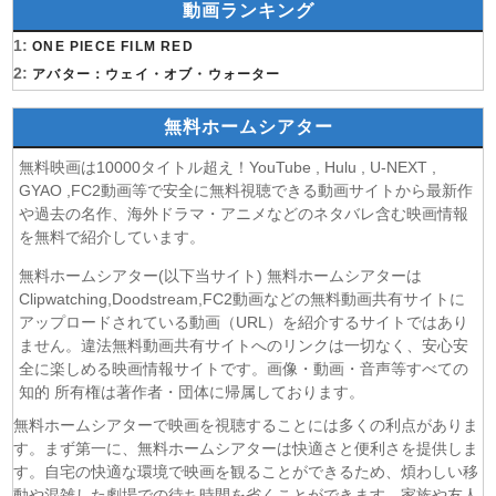
動画ランキング
(07/08)
うちの弟どもがすみません 第6話
(07/08)
1:
これ描いて死ね 第6話
ONE PIECE FILM RED
(07/08)
2:
ここは俺に任せて先に行けと言ってから10年がたったら伝
アバター：ウェイ・オブ・ウォーター
説になっていた。 第6話
(07/08)
領民0人スタートの辺境領主様 第6話
無料ホームシアター
(07/08)
しもべの王子様 第6話
無料映画は10000タイトル超え！YouTube , Hulu , U-NEXT ,
(07/08)
転生したらスライムだった件 第4期 第17話
GYAO ,FC2動画等で安全に無料視聴できる動画サイトから最新作
(07/08)
金曜ロードショー 動画 2026年8月7日
や過去の名作、海外ドラマ・アニメなどのネタバレ含む映画情報
(07/08)
Tシャツが乾くまで 第5話
を無料で紹介しています。
(07/08)
リーガルビート ー逆転の法廷ー 第3話
無料ホームシアター(以下当サイト) 無料ホームシアターは
(07/08)
乙女怪獣キャラメリゼ 第6話
Clipwatching,Doodstream,FC2動画などの無料動画共有サイトに
(07/08)
チョッちゃん 第87話
アップロードされている動画（URL）を紹介するサイトではあり
(07/08)
ません。違法無料動画共有サイトへのリンクは一切なく、安心安
ひまわり 第95話
全に楽しめる映画情報サイトです。画像・動画・音声等すべての
(07/08)
マッサン 第19話
知的 所有権は著作者・団体に帰属しております。
(07/08)
風、薫る 第95話
無料ホームシアターで映画を視聴することには多くの利点がありま
(07/08)
夫婦と16歳〜狂気の隣人〜 第6話
す。まず第一に、無料ホームシアターは快適さと便利さを提供しま
(07/08)
今から、親友やめようか。 第7話
す。自宅の快適な環境で映画を観ることができるため、煩わしい移
(07/08)
未婚詐欺 私の知らない彼の顔 第4話
動や混雑した劇場での待ち時間を省くことができます。家族や友人