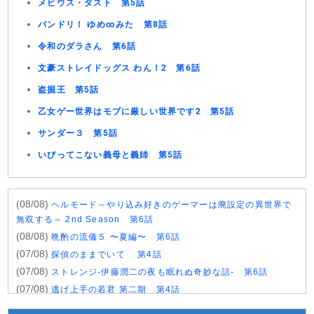
メビウス・ダスト 第5話
バンドリ！ ゆめ∞みた 第8話
令和のダラさん 第6話
文豪ストレイドッグス わん！2 第6話
盗掘王 第5話
乙女ゲー世界はモブに厳しい世界です2 第5話
サンダー３ 第5話
いびってこない義母と義姉 第5話
(08/08)
ヘルモード～やり込み好きのゲーマーは廃設定の異世界で
無双する～ 2nd Season 第6話
(08/08)
晩酌の流儀５ 〜夏編〜 第6話
(07/08)
探偵のままでいて 第4話
(07/08)
ストレンジ-伊藤潤二の夜も眠れぬ奇妙な話- 第6話
(07/08)
逃げ上手の若君 第二期 第4話
(07/08)
神の雫 第18話