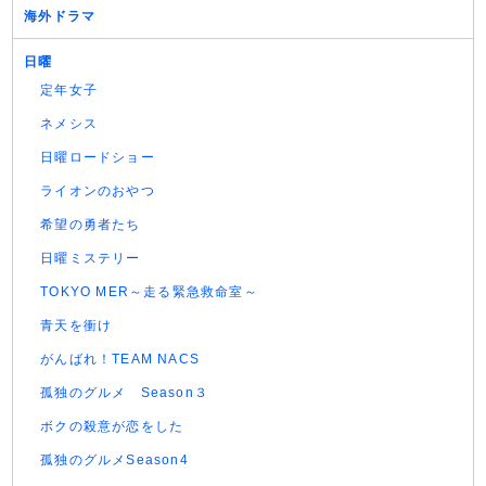
海外ドラマ
日曜
定年女子
ネメシス
日曜ロードショー
ライオンのおやつ
希望の勇者たち
日曜ミステリー
TOKYO MER～走る緊急救命室～
青天を衝け
がんばれ！TEAM NACS
孤独のグルメ Season３
ボクの殺意が恋をした
孤独のグルメSeason4