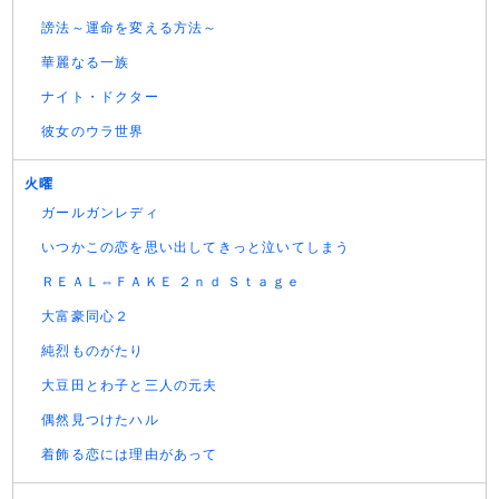
謗法～運命を変える方法～
華麗なる一族
ナイト・ドクター
彼女のウラ世界
火曜
ガールガンレディ
いつかこの恋を思い出してきっと泣いてしまう
ＲＥＡＬ⇔ＦＡＫＥ ２ｎｄ Ｓｔａｇｅ
大富豪同心２
純烈ものがたり
大豆田とわ子と三人の元夫
偶然見つけたハル
着飾る恋には理由があって