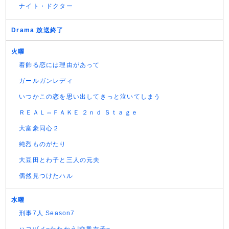
ナイト・ドクター
Drama 放送終了
火曜
着飾る恋には理由があって
ガールガンレディ
いつかこの恋を思い出してきっと泣いてしまう
ＲＥＡＬ⇔ＦＡＫＥ ２ｎｄ Ｓｔａｇｅ
大富豪同心２
純烈ものがたり
大豆田とわ子と三人の元夫
偶然見つけたハル
水曜
刑事7人 Season7