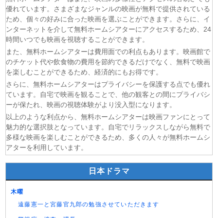
(05/08)
チョッちゃん 第85話
優れています。さまざまなジャンルの映画が無料で提供されている
ため、個々の好みに合った映画を選ぶことができます。さらに、イ
(05/08)
ひまわり 第93話
ンターネットを介して無料ホームシアターにアクセスするため、24
(05/08)
幸せになりたいマサムネ君 第5話
時間いつでも映画を視聴することができます。
(05/08)
手札が多めのビクトリア 第5話
また、無料ホームシアターは費用面での利点もあります。映画館で
(05/08)
コントラスト 第6話
のチケット代や飲食物の費用を節約できるだけでなく、無料で映画
を楽しむことができるため、経済的にもお得です。
さらに、無料ホームシアターはプライバシーを保護する点でも優れ
ています。自宅で映画を観ることで、他の観客との間にプライバシ
ーが保たれ、映画の視聴体験がより没入型になります。
以上のような利点から、無料ホームシアターは映画ファンにとって
魅力的な選択肢となっています。自宅でリラックスしながら無料で
多様な映画を楽しむことができるため、多くの人々が無料ホームシ
アターを利用しています。
日本ドラマ
木曜
遠藤憲一と宮藤官九郎の勉強させていただきます