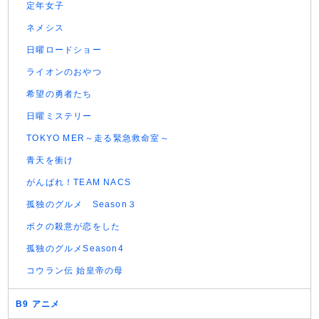
定年女子
ネメシス
日曜ロードショー
ライオンのおやつ
希望の勇者たち
日曜ミステリー
TOKYO MER～走る緊急救命室～
青天を衝け
がんばれ！TEAM NACS
孤独のグルメ Season３
ボクの殺意が恋をした
孤独のグルメSeason4
コウラン伝 始皇帝の母
B9 アニメ