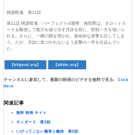
桃源暗鬼 第21話
第21話 桃源暗鬼「パーフェクトof運勢」無陀野は、タロットカ
ードを駆使して能力を繰り出す月詠を前に、防戦一方を強いら
れる。さらに、一瞬の隙を突かれ、致命的な攻撃を許してしま
う。だが、月詠に気づかれないよう反撃の一手を仕込んでい
た。
【b9good.org】
【b9dm.org】
チャンネルに参加して、最新の映画のビデオを無料で見る:
Click
Here
関連記事
無料 映画 サイト
サンダー３ 第5話
いびってこない義母と義姉 第5話