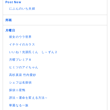
Post New
にぶんのいち夫婦
邦画
月曜日
彼女のウラ世界
イチケイのカラス
いいね！光源氏くん し～ずん２
月曜プレミア８
ヒミツのアイちゃん
高杉真宙 竹内愛紗
シェフは名探偵
探偵☆星鴨
謗法～運命を変える方法～
華麗なる一族