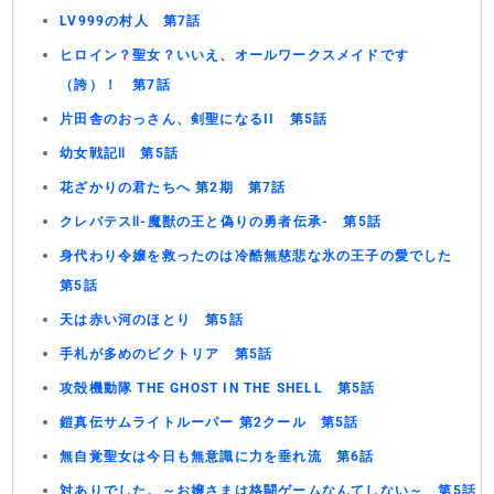
LV999の村人 第7話
ヒロイン？聖女？いいえ、オールワークスメイドです
（誇）！ 第7話
片田舎のおっさん、剣聖になるII 第5話
幼女戦記Ⅱ 第5話
花ざかりの君たちへ 第2期 第7話
クレバテスⅡ-魔獣の王と偽りの勇者伝承- 第5話
身代わり令嬢を救ったのは冷酷無慈悲な氷の王子の愛でした
第5話
天は赤い河のほとり 第5話
手札が多めのビクトリア 第5話
攻殻機動隊 THE GHOST IN THE SHELL 第5話
鎧真伝サムライトルーパー 第2クール 第5話
無自覚聖女は今日も無意識に力を垂れ流 第6話
対ありでした。～お嬢さまは格闘ゲームなんてしない～ 第5話