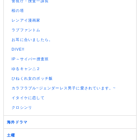
警視庁・捜査一課長
桜の塔
レンアイ漫画家
ラブファントム
お耳に合いましたら。
DIVE!!
IP～サイバー捜査班
ゆるキャン△２
ひねくれ女のボッチ飯
カラフラブル~ジェンダーレス男子に愛されています。~
イタイケに恋して
クロシンリ
海外ドラマ
土曜