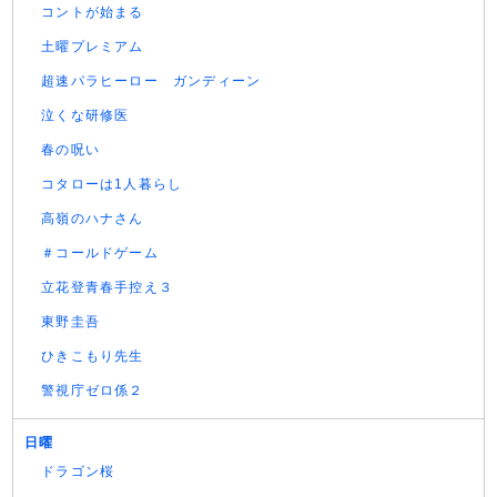
コントが始まる
土曜プレミアム
超速パラヒーロー ガンディーン
泣くな研修医
春の呪い
コタローは1人暮らし
高嶺のハナさん
＃コールドゲーム
立花登青春手控え３
東野圭吾
ひきこもり先生
警視庁ゼロ係２
日曜
ドラゴン桜