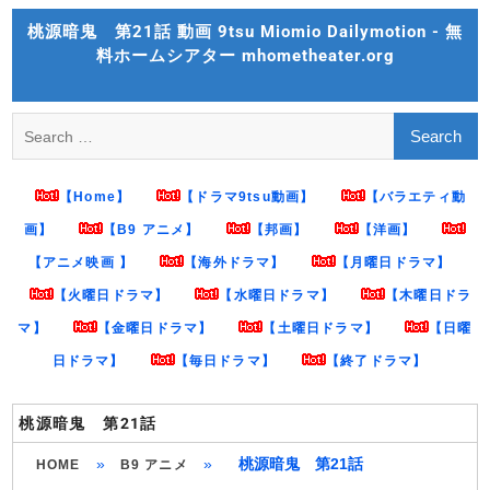
Skip
桃源暗鬼 第21話 動画 9tsu Miomio Dailymotion - 無
to
料ホームシアター mhometheater.org
content
Search
for:
【Home】
【ドラマ9tsu動画】
【バラエティ動
画】
【B9 アニメ】
【邦画】
【洋画】
【アニメ映画 】
【海外ドラマ】
【月曜日ドラマ】
【火曜日ドラマ】
【水曜日ドラマ】
【木曜日ドラ
マ】
【金曜日ドラマ】
【土曜日ドラマ】
【日曜
日ドラマ】
【毎日ドラマ】
【終了ドラマ】
桃源暗鬼 第21話
»
»
桃源暗鬼 第21話
HOME
B9 アニメ