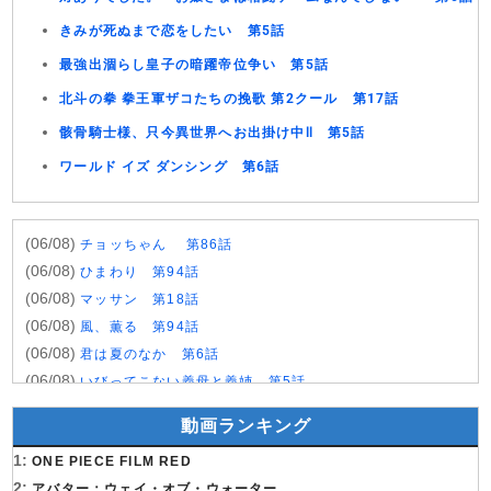
きみが死ぬまで恋をしたい 第5話
最強出涸らし皇子の暗躍帝位争い 第5話
北斗の拳 拳王軍ザコたちの挽歌 第2クール 第17話
骸骨騎士様、只今異世界へお出掛け中Ⅱ 第5話
ワールド イズ ダンシング 第6話
(06/08)
チョッちゃん 第86話
(06/08)
ひまわり 第94話
(06/08)
マッサン 第18話
(06/08)
風、薫る 第94話
(06/08)
君は夏のなか 第6話
(06/08)
いびってこない義母と義姉 第5話
(06/08)
サンダー３ 第5話
動画ランキング
(06/08)
ヤンキー激戦区の四天王がアイドルグループに転生した
1:
ら？ 第9話
ONE PIECE FILM RED
(06/08)
2:
おちたらおわり 第6話
アバター：ウェイ・オブ・ウォーター