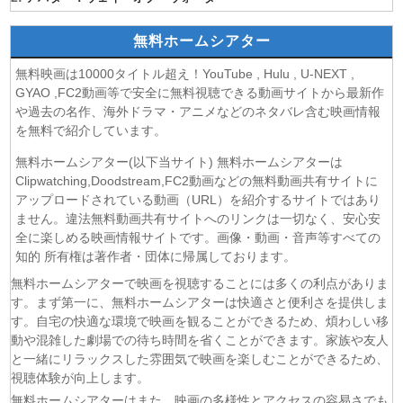
(05/08)
LV999の村人 第7話
無料ホームシアター
(05/08)
片田舎のおっさん、剣聖になるII 第5話
(05/08)
ヒロイン？聖女？いいえ、オールワークスメイドです
無料映画は10000タイトル超え！YouTube , Hulu , U-NEXT ,
（誇）！ 第7話
GYAO ,FC2動画等で安全に無料視聴できる動画サイトから最新作
(05/08)
幼女戦記Ⅱ 第5話
や過去の名作、海外ドラマ・アニメなどのネタバレ含む映画情報
(05/08)
花ざかりの君たちへ 第2期 第7話
を無料で紹介しています。
(05/08)
ドライな同期の溺愛癖 第5話
無料ホームシアター(以下当サイト) 無料ホームシアターは
(05/08)
今夜もシリアルキラーと待ち合わせ 第6話
Clipwatching,Doodstream,FC2動画などの無料動画共有サイトに
(05/08)
Tokyo middle 30 第3話
アップロードされている動画（URL）を紹介するサイトではあり
(05/08)
ません。違法無料動画共有サイトへのリンクは一切なく、安心安
ファーストクライ 母子救命救急班 第5話
全に楽しめる映画情報サイトです。画像・動画・音声等すべての
(05/08)
クレバテスⅡ-魔獣の王と偽りの勇者伝承- 第5話
知的 所有権は著作者・団体に帰属しております。
(05/08)
身代わり令嬢を救ったのは冷酷無慈悲な氷の王子の愛でし
た 第5話
無料ホームシアターで映画を視聴することには多くの利点がありま
す。まず第一に、無料ホームシアターは快適さと便利さを提供しま
(05/08)
大追跡〜警視庁SSBC強行犯係〜 Season2 第3話
す。自宅の快適な環境で映画を観ることができるため、煩わしい移
(05/08)
マッサン 第17話
動や混雑した劇場での待ち時間を省くことができます。家族や友人
(05/08)
風、薫る 第93話
と一緒にリラックスした雰囲気で映画を楽しむことができるため、
(05/08)
天は赤い河のほとり 第5話
視聴体験が向上します。
(05/08)
スピナーベイト 第6話
無料ホームシアターはまた、映画の多様性とアクセスの容易さでも