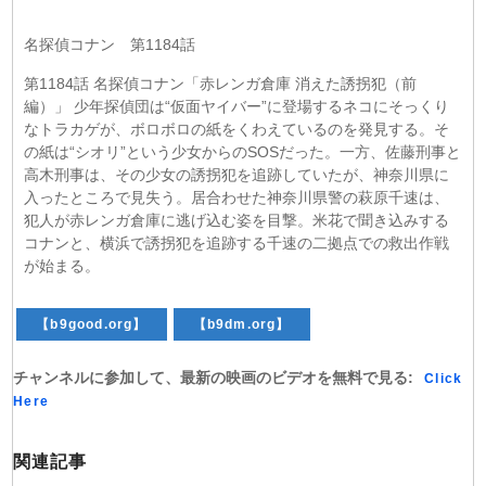
名探偵コナン 第1184話
第1184話 名探偵コナン「赤レンガ倉庫 消えた誘拐犯（前
編）」 少年探偵団は“仮面ヤイバー”に登場するネコにそっくり
なトラカゲが、ボロボロの紙をくわえているのを発見する。そ
の紙は“シオリ”という少女からのSOSだった。一方、佐藤刑事と
高木刑事は、その少女の誘拐犯を追跡していたが、神奈川県に
入ったところで見失う。居合わせた神奈川県警の萩原千速は、
犯人が赤レンガ倉庫に逃げ込む姿を目撃。米花で聞き込みする
コナンと、横浜で誘拐犯を追跡する千速の二拠点での救出作戦
が始まる。
【b9good.org】
【b9dm.org】
チャンネルに参加して、最新の映画のビデオを無料で見る:
Click
Here
関連記事