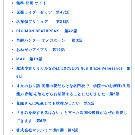
無料 映画 サイト
仮面ライダーゼッツ 第47話
名探偵プリキュア！ 第28話
DIGIMON BEATBREAK 第42話
角醒ハンター オメガホーン 第3話
おねがいアイプリ 第19話
MAO 第19話
魔法少女リリカルなのは EXCEEDS Gun Blaze Vengeance 第
6話
才女のお世話 高嶺の花だらけな名門校で、学院一のお嬢様(生活
能力皆無)を陰ながらお世話することになりました 第6話
花織さんは転生しても喧嘩がしたい 第5話
「きみを愛する気はない」と言った次期公爵様がなぜか溺愛し
てきます 第6話
株式会社マジルミエ 第2期 第6話