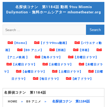
Skip
名探偵コナン 第1184話 動画 9tsu Miomio
to
Dailymotion - 無料ホームシアター mhometheater.org
content
Search
for:
【Home】
【ドラマ9tsu動画】
【バラエティ動
画】
【B9 アニメ】
【邦画】
【洋画】
【アニメ映画 】
【海外ドラマ】
【月曜日ドラマ】
【火曜日ドラマ】
【水曜日ドラマ】
【木曜日ドラ
マ】
【金曜日ドラマ】
【土曜日ドラマ】
【日曜
日ドラマ】
【毎日ドラマ】
【終了ドラマ】
名探偵コナン 第1184話
»
»
名探偵コナン 第1184話
HOME
B9 アニメ