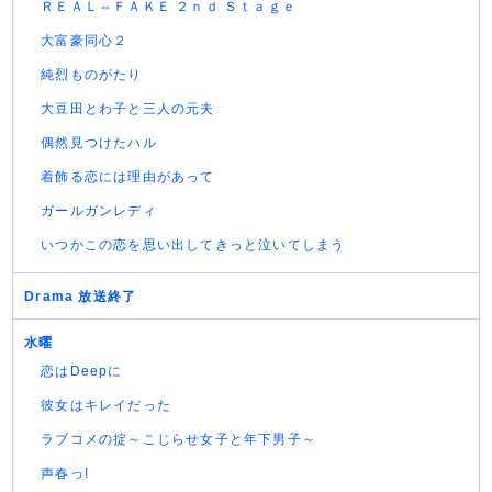
ＲＥＡＬ⇔ＦＡＫＥ ２ｎｄ Ｓｔａｇｅ
大富豪同心２
純烈ものがたり
大豆田とわ子と三人の元夫
偶然見つけたハル
着飾る恋には理由があって
ガールガンレディ
いつかこの恋を思い出してきっと泣いてしまう
Drama 放送終了
水曜
恋はDeepに
彼女はキレイだった
ラブコメの掟～こじらせ女子と年下男子～
声春っ!