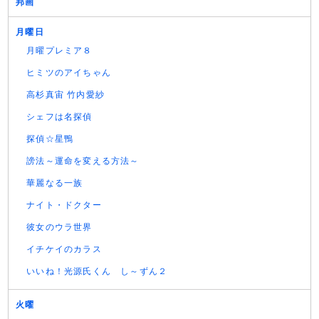
邦画
月曜日
月曜プレミア８
ヒミツのアイちゃん
高杉真宙 竹内愛紗
シェフは名探偵
探偵☆星鴨
謗法～運命を変える方法～
華麗なる一族
ナイト・ドクター
彼女のウラ世界
イチケイのカラス
いいね！光源氏くん し～ずん２
火曜