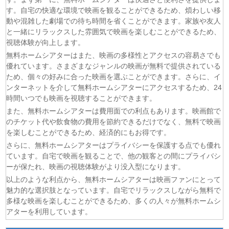
(08/08)
猫と竜 第7話
す。自宅の快適な環境で映画を観ることができるため、煩わしい移
(08/08)
告白ー25年目の秘密ー 第5話
動や混雑した劇場での待ち時間を省くことができます。家族や友人
(08/08)
クレヨンしんちゃん 2026年8月8日
と一緒にリラックスした雰囲気で映画を楽しむことができるため、
(08/08)
ドラえもん 2026年8月8日
視聴体験が向上します。
(08/08)
本好きの下剋上 領主の養女 第17話
無料ホームシアターはまた、映画の多様性とアクセスの容易さでも
(08/08)
うしろの正面カムイさん 第6話
優れています。さまざまなジャンルの映画が無料で提供されている
ため、個々の好みに合った映画を選ぶことができます。さらに、イ
(08/08)
ヘルモード～やり込み好きのゲーマーは廃設定の異世界で
ンターネットを介して無料ホームシアターにアクセスするため、24
無双する～ 2nd Season 第6話
時間いつでも映画を視聴することができます。
(08/08)
晩酌の流儀５ 〜夏編〜 第6話
また、無料ホームシアターは費用面での利点もあります。映画館で
(07/08)
探偵のままでいて 第4話
のチケット代や飲食物の費用を節約できるだけでなく、無料で映画
(07/08)
ストレンジ-伊藤潤二の夜も眠れぬ奇妙な話- 第6話
を楽しむことができるため、経済的にもお得です。
さらに、無料ホームシアターはプライバシーを保護する点でも優れ
ています。自宅で映画を観ることで、他の観客との間にプライバシ
ーが保たれ、映画の視聴体験がより没入型になります。
以上のような利点から、無料ホームシアターは映画ファンにとって
魅力的な選択肢となっています。自宅でリラックスしながら無料で
多様な映画を楽しむことができるため、多くの人々が無料ホームシ
アターを利用しています。