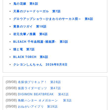
鬼の花嫁 第6話
天幕のジャードゥーガル 第7話
グロウアップショウ～ひまわりのサーカス団～ 第6話
黄泉のツガイ 第18話
岩元先輩ノ推薦 第6話
BLEACH 千年血戦篇-禍進譚- 第3話
猫と竜 第7話
BLACK TORCH 第6話
クレヨンしんちゃん 2026年8月8日
(09/08)
名探偵プリキュア！ 第28話
(09/08)
仮面ライダーゼッツ 第47話
(09/08)
DIGIMON BEATBREAK 第42話
(09/08)
角醒ハンター オメガホーン 第3話
(09/08)
おねがいアイプリ 第19話