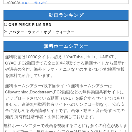
(09/08)
MAO 第19話
(09/08)
才女のお世話 高嶺の花だらけな名門校で、学院一のお嬢様
動画ランキング
(生活能力皆無)を陰ながらお世話することになりました 第6話
(09/08)
1:
魔法少女リリカルなのは EXCEEDS Gun Blaze
ONE PIECE FILM RED
Vengeance 第6話
2:
アバター：ウェイ・オブ・ウォーター
(09/08)
「きみを愛する気はない」と言った次期公爵様がなぜか溺
愛してきます 第6話
無料ホームシアター
(09/08)
花織さんは転生しても喧嘩がしたい 第5話
無料映画は10000タイトル超え！YouTube , Hulu , U-NEXT ,
(08/08)
株式会社マジルミエ 第2期 第6話
GYAO ,FC2動画等で安全に無料視聴できる動画サイトから最新作
(08/08)
鬼の花嫁 第6話
や過去の名作、海外ドラマ・アニメなどのネタバレ含む映画情報
(08/08)
ミッドナイト屋台2〜ル・モンドゥ〜 第6話
を無料で紹介しています。
(08/08)
天幕のジャードゥーガル 第7話
無料ホームシアター(以下当サイト) 無料ホームシアターは
(08/08)
黄泉のツガイ 第18話
Clipwatching,Doodstream,FC2動画などの無料動画共有サイトに
(08/08)
グロウアップショウ～ひまわりのサーカス団～ 第6話
アップロードされている動画（URL）を紹介するサイトではあり
(08/08)
夏色の雲が恋と嵐をまきおこす 第5話
ません。違法無料動画共有サイトへのリンクは一切なく、安心安
(08/08)
全に楽しめる映画情報サイトです。画像・動画・音声等すべての
岩元先輩ノ推薦 第6話
知的 所有権は著作者・団体に帰属しております。
(08/08)
BLEACH 千年血戦篇-禍進譚- 第3話
(08/08)
BLACK TORCH 第6話
無料ホームシアターで映画を視聴することには多くの利点がありま
す。まず第一に、無料ホームシアターは快適さと便利さを提供しま