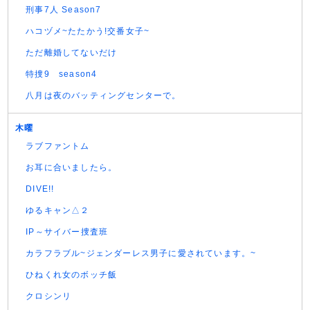
刑事7人 Season7
ハコヅメ~たたかう!交番女子~
ただ離婚してないだけ
特捜9 season4
八月は夜のバッティングセンターで。
木曜
ラブファントム
お耳に合いましたら。
DIVE!!
ゆるキャン△２
IP～サイバー捜査班
カラフラブル~ジェンダーレス男子に愛されています。~
ひねくれ女のボッチ飯
クロシンリ