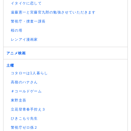
イタイケに恋して
遠藤憲一と宮藤官九郎の勉強させていただきます
警視庁・捜査一課長
桜の塔
レンアイ漫画家
アニメ映画
土曜
コタローは1人暮らし
高嶺のハナさん
＃コールドゲーム
東野圭吾
立花登青春手控え３
ひきこもり先生
警視庁ゼロ係２