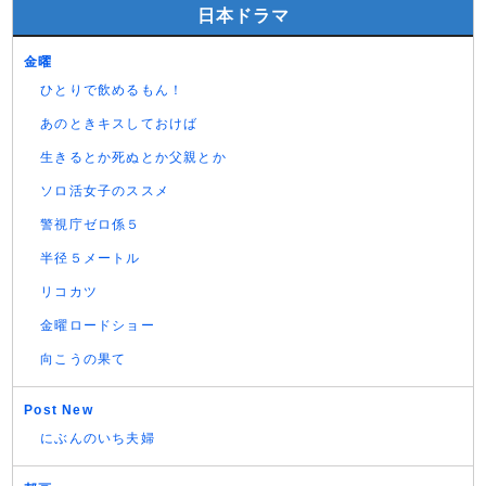
日本ドラマ
金曜
ひとりで飲めるもん！
あのときキスしておけば
生きるとか死ぬとか父親とか
ソロ活女子のススメ
警視庁ゼロ係５
半径５メートル
リコカツ
金曜ロードショー
向こうの果て
Post New
にぶんのいち夫婦