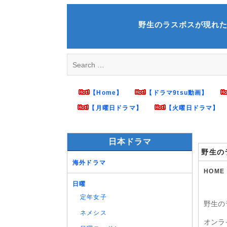
Skip
to
野生のラスボスが現れた！ 第11
content
Search
for:
【Home】
【ドラマ9tsu動画】
【月曜日ドラマ】
【火曜日ドラマ】
日本ドラマ
野生の
海外ドラマ
HOME
日曜
定年女子
野生の
ネメシス
オンラ