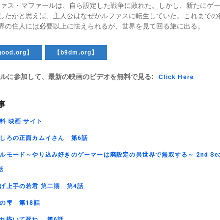
ファス・マファールは、自ら設定した戦争に敗れた。しかし、新たにゲ
したかと思えば、主人公はなぜかルファスに転生していた。これまでの
界の住人には必要以上に怯えられるが、世界を見て回る旅に出る。
ood.org】
【b9dm.org】
ルに参加して、最新の映画のビデオを無料で見る:
Click Here
事
料 映画 サイト
しろの正面カムイさん 第6話
ルモード～やり込み好きのゲーマーは廃設定の異世界で無双する～ 2nd Sea
話
げ上手の若君 第二期 第4話
の雫 第18話
れ描いて死ね 第6話