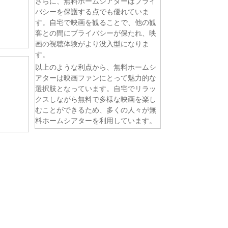
さらに、無料ホームシアターはプライ
バシーを保護する点でも優れていま
す。自宅で映画を観ることで、他の観
客との間にプライバシーが保たれ、映
画の視聴体験がより没入型になりま
す。
以上のような利点から、無料ホームシ
アターは映画ファンにとって魅力的な
選択肢となっています。自宅でリラッ
クスしながら無料で多様な映画を楽し
むことができるため、多くの人々が無
料ホームシアターを利用しています。
。 第6