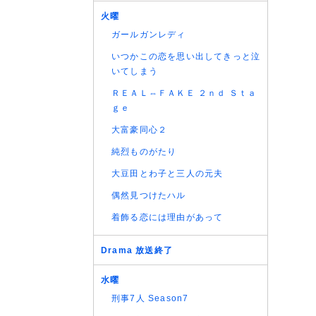
(07/08
火曜
(07/08
ガールガンレディ
(07/08
(07/08
いつかこの恋を思い出してきっと泣
(07/08
いてしまう
(07/08
ＲＥＡＬ⇔ＦＡＫＥ ２ｎｄ Ｓｔａ
(07/08
ｇｅ
(07/08
大富豪同心２
(07/08
純烈ものがたり
(07/08
大豆田とわ子と三人の元夫
(07/08
(07/08
偶然見つけたハル
(07/08
着飾る恋には理由があって
(07/08
(07/08
Drama 放送終了
(06/08
水曜
(06/08
刑事7人 Season7
(06/08