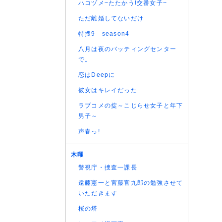
(06/08
ハコヅメ~たたかう!交番女子~
ただ離婚してないだけ
特捜9 season4
八月は夜のバッティングセンター
で。
恋はDeepに
彼女はキレイだった
ラブコメの掟～こじらせ女子と年下
男子～
声春っ!
木曜
警視庁・捜査一課長
遠藤憲一と宮藤官九郎の勉強させて
いただきます
桜の塔