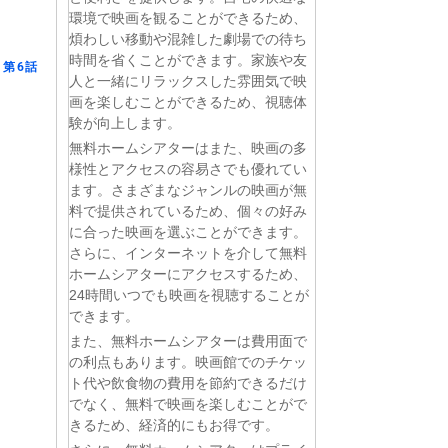
環境で映画を観ることができるため、
煩わしい移動や混雑した劇場での待ち
時間を省くことができます。家族や友
第6話
人と一緒にリラックスした雰囲気で映
画を楽しむことができるため、視聴体
験が向上します。
無料ホームシアターはまた、映画の多
様性とアクセスの容易さでも優れてい
ます。さまざまなジャンルの映画が無
料で提供されているため、個々の好み
に合った映画を選ぶことができます。
さらに、インターネットを介して無料
ホームシアターにアクセスするため、
24時間いつでも映画を視聴することが
できます。
また、無料ホームシアターは費用面で
の利点もあります。映画館でのチケッ
ト代や飲食物の費用を節約できるだけ
でなく、無料で映画を楽しむことがで
きるため、経済的にもお得です。