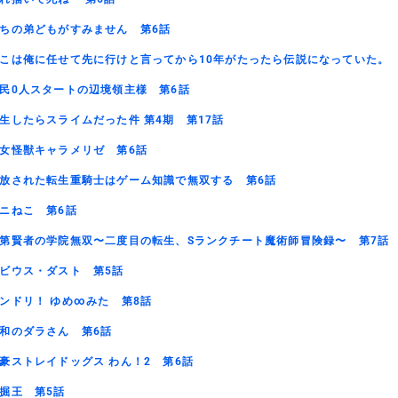
ちの弟どもがすみません 第6話
こは俺に任せて先に行けと言ってから10年がたったら伝説になっていた。 
民0人スタートの辺境領主様 第6話
生したらスライムだった件 第4期 第17話
女怪獣キャラメリゼ 第6話
放された転生重騎士はゲーム知識で無双する 第6話
ニねこ 第6話
第賢者の学院無双〜二度目の転生、Sランクチート魔術師冒険録〜 第7話
ビウス・ダスト 第5話
ンドリ！ ゆめ∞みた 第8話
和のダラさん 第6話
豪ストレイドッグス わん！2 第6話
掘王 第5話