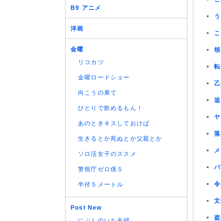
B9 アニメ
う
洋画
こ
金曜
領
リコカツ
転
金曜ロードショー
乙
向こうの果て
追
ひとりで飲めるもん！
ヤ
あのときキスしておけば
落
生きるとか死ぬとか父親とか
メ
ソロ活女子のススメ
バ
警視庁ゼロ係５
令
半径５メートル
文
Post New
盗
にぶんのいち夫婦