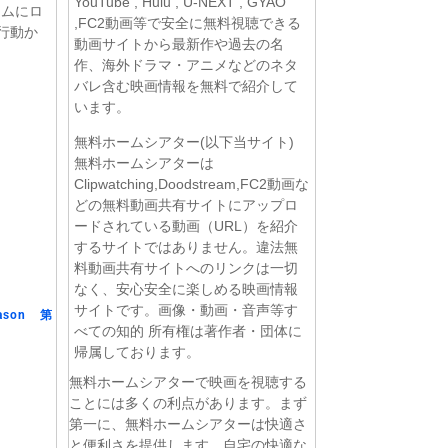
YouTube , Hulu , U-NEXT , GYAO
ームにロ
,FC2動画等で安全に無料視聴できる
行動か
動画サイトから最新作や過去の名
作、海外ドラマ・アニメなどのネタ
バレ含む映画情報を無料で紹介して
います。
無料ホームシアター(以下当サイト)
無料ホームシアターは
Clipwatching,Doodstream,FC2動画な
どの無料動画共有サイトにアップロ
ードされている動画（URL）を紹介
するサイトではありません。違法無
料動画共有サイトへのリンクは一切
なく、安心安全に楽しめる映画情報
サイトです。画像・動画・音声等す
son 第
べての知的 所有権は著作者・団体に
帰属しております。
無料ホームシアターで映画を視聴する
ことには多くの利点があります。まず
第一に、無料ホームシアターは快適さ
と便利さを提供します。自宅の快適な