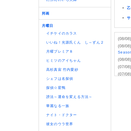
乙
邦画
サ
月曜日
イチケイのカラス
(08/08
いいね！光源氏くん し～ずん２
(08/08
月曜プレミア８
Seas
(08/08
ヒミツのアイちゃん
(07/08
高杉真宙 竹内愛紗
(07/08
シェフは名探偵
(07/08
探偵☆星鴨
(07/08
(07/08
謗法～運命を変える方法～
(07/08
華麗なる一族
(07/08
ナイト・ドクター
話
(07/08
彼女のウラ世界