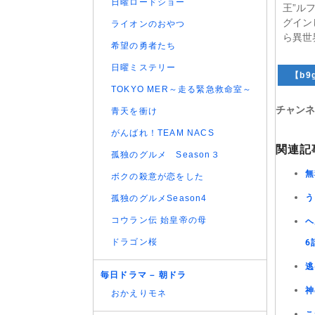
日曜ロードショー
王”ル
グイン
ライオンのおやつ
ら異世
希望の勇者たち
日曜ミステリー
【b9g
TOKYO MER～走る緊急救命室～
チャンネ
青天を衝け
がんばれ！TEAM NACS
関連記
孤独のグルメ Season３
無
ボクの殺意が恋をした
う
孤独のグルメSeason4
コウラン伝 始皇帝の母
ヘ
ドラゴン桜
6
逃
毎日ドラマ – 朝ドラ
神
おかえりモネ
こ