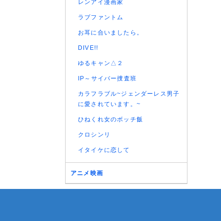
レンアイ漫画家
ラブファントム
お耳に合いましたら。
DIVE!!
ゆるキャン△２
IP～サイバー捜査班
カラフラブル~ジェンダーレス男子
に愛されています。~
ひねくれ女のボッチ飯
クロシンリ
イタイケに恋して
アニメ映画