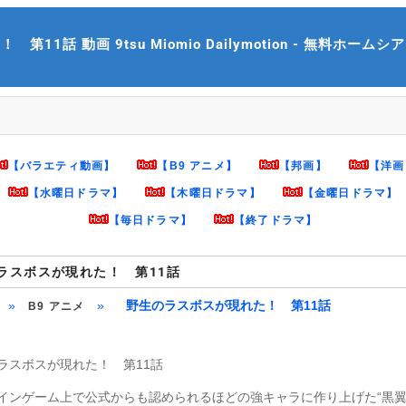
話 動画 9tsu Miomio Dailymotion - 無料ホームシアター
【バラエティ動画】
【B9 アニメ】
【邦画】
【洋画
【水曜日ドラマ】
【木曜日ドラマ】
【金曜日ドラマ】
【毎日ドラマ】
【終了ドラマ】
ラスボスが現れた！ 第11話
»
»
野生のラスボスが現れた！ 第11話
B9 アニメ
ラスボスが現れた！ 第11話
インゲーム上で公式からも認められるほどの強キャラに作り上げた“黒