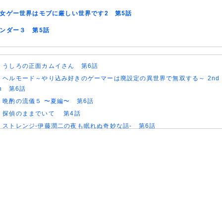
女ゲー世界はモブに厳しい世界です2 第5話
ンダー３ 第5話
)
うしろの正面カムイさん 第6話
)
ヘルモード～やり込み好きのゲーマーは廃設定の異世界で無双する～ 2nd
on 第6話
)
晩酌の流儀５ 〜夏編〜 第6話
)
探偵のままでいて 第4話
)
ストレンジ-伊藤潤二の夜も眠れぬ奇妙な話- 第6話
)
逃げ上手の若君 第二期 第4話
)
神の雫 第18話
)
うちの弟どもがすみません 第6話
)
これ描いて死ね 第6話
)
ここは俺に任せて先に行けと言ってから10年がたったら伝説になっていた
)
領民0人スタートの辺境領主様 第6話