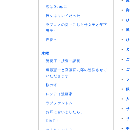
風
恋はDeepに
御
彼女はキレイだった
ひ
ラブコメの掟～こじらせ女子と年下
風
男子～
声春っ!
ひ
犬
木曜
ご
警視庁・捜査一課長
ご
遠藤憲一と宮藤官九郎の勉強させて
いただきます
ラ
桜の塔
銀
レンアイ漫画家
夕
ラブファントム
サ
お耳に合いましたら。
サ
DIVE!!
チ