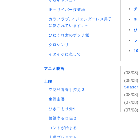
ゆるキャン△２
チ
IP～サイバー捜査班
カラフラブル~ジェンダーレス男子
チ
に愛されています。~
ひ
ひねくれ女のボッチ飯
ラ
クロシンリ
1
イタイケに恋して
アニメ映画
(08/08
(08/08
土曜
Seas
立花登青春手控え３
(08/08
東野圭吾
(07/08
ひきこもり先生
(07/08
(07/08
警視庁ゼロ係２
(07/08
コントが始まる
(07/08
土曜プレミアム