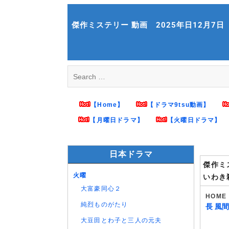
Skip
to
傑作ミステリー 動画 2025年日12月7日『さす
content
Search
for:
【Home】
【ドラマ9tsu動画】
【月曜日ドラマ】
【火曜日ドラマ】
日本ドラマ
傑作ミ
火曜
いわき
大富豪同心２
HOME
純烈ものがたり
長 風
大豆田とわ子と三人の元夫