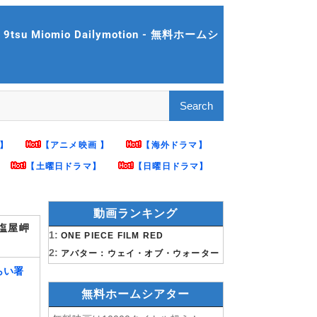
iomio Dailymotion - 無料ホームシ
】
【アニメ映画 】
【海外ドラマ】
【土曜日ドラマ】
【日曜日ドラマ】
動画ランキング
 塩屋岬
1:
ONE PIECE FILM RED
2:
アバター：ウェイ・オブ・ウォーター
らい署
無料ホームシアター