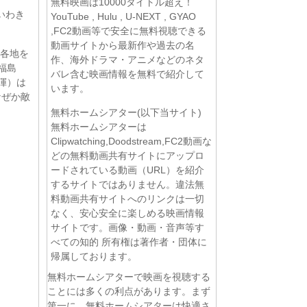
無料映画は10000タイトル超え！
いわき
YouTube , Hulu , U-NEXT , GYAO
,FC2動画等で安全に無料視聴できる
動画サイトから最新作や過去の名
国各地を
作、海外ドラマ・アニメなどのネタ
福島
バレ含む映画情報を無料で紹介して
暉）は
います。
なぜか敵
無料ホームシアター(以下当サイト)
無料ホームシアターは
Clipwatching,Doodstream,FC2動画な
どの無料動画共有サイトにアップロ
ードされている動画（URL）を紹介
するサイトではありません。違法無
料動画共有サイトへのリンクは一切
なく、安心安全に楽しめる映画情報
サイトです。画像・動画・音声等す
べての知的 所有権は著作者・団体に
帰属しております。
無料ホームシアターで映画を視聴する
ことには多くの利点があります。まず
第一に、無料ホームシアターは快適さ