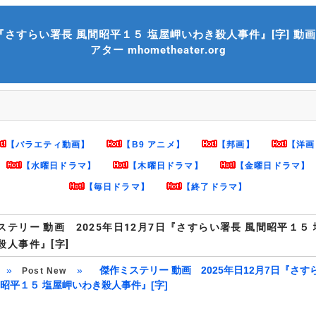
らい署長 風間昭平１５ 塩屋岬いわき殺人事件』[字] 動画 9tsu M
アター mhometheater.org
【バラエティ動画】
【B9 アニメ】
【邦画】
【洋画
【水曜日ドラマ】
【木曜日ドラマ】
【金曜日ドラマ】
【毎日ドラマ】
【終了ドラマ】
ステリー 動画 2025年日12月7日『さすらい署長 風間昭平１５
殺人事件』[字]
»
»
傑作ミステリー 動画 2025年日12月7日『さす
Post New
間昭平１５ 塩屋岬いわき殺人事件』[字]