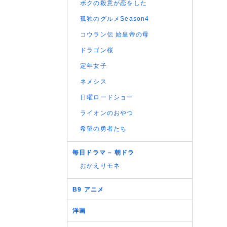
ボクの殺意が恋をした
(07/08
(06/08
孤独のグルメSeason4
(06/08
コウラン伝 始皇帝の母
(06/08
ドラゴン桜
(06/08
定年女子
ネメシス
日曜ロードショー
ライオンのおやつ
希望の勇者たち
毎日ドラマ – 朝ドラ
おかえりモネ
B9 アニメ
洋画