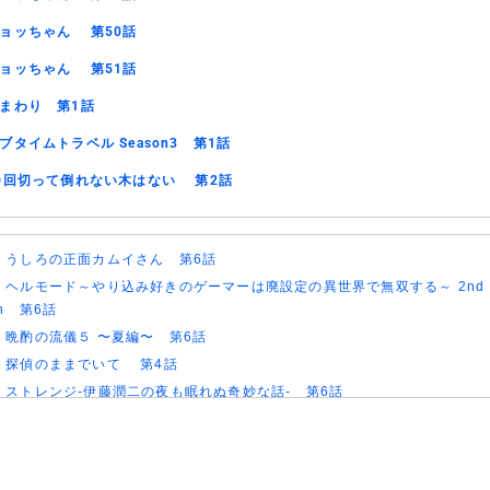
ョッちゃん 第50話
ョッちゃん 第51話
まわり 第1話
ブタイムトラベル Season3 第1話
0回切って倒れない木はない 第2話
)
うしろの正面カムイさん 第6話
)
ヘルモード～やり込み好きのゲーマーは廃設定の異世界で無双する～ 2nd
on 第6話
)
晩酌の流儀５ 〜夏編〜 第6話
)
探偵のままでいて 第4話
)
ストレンジ-伊藤潤二の夜も眠れぬ奇妙な話- 第6話
)
逃げ上手の若君 第二期 第4話
)
神の雫 第18話
)
うちの弟どもがすみません 第6話