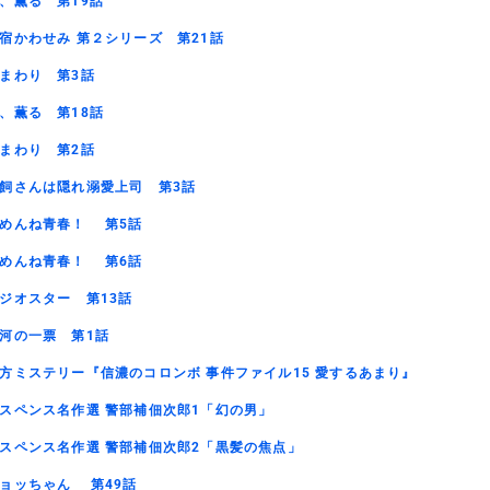
、薫る 第19話
宿かわせみ 第２シリーズ 第21話
まわり 第3話
、薫る 第18話
まわり 第2話
飼さんは隠れ溺愛上司 第3話
めんね青春！ 第5話
めんね青春！ 第6話
ジオスター 第13話
河の一票 第1話
方ミステリー『信濃のコロンボ 事件ファイル15 愛するあまり』
スペンス名作選 警部補佃次郎1「幻の男」
スペンス名作選 警部補佃次郎2「黒髪の焦点」
ョッちゃん 第49話