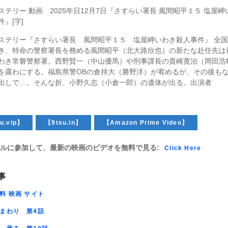
ステリー 動画 2025年日12月7日『さすらい署長 風間昭平１５ 塩屋岬
件』[字]
ステリー『さすらい署長 風間昭平１５ 塩屋岬いわき殺人事件』 全
き、特命の警察署長を務める風間昭平（北大路欣也）の新たな赴任先は
わき常磐警察署。西野賢一（中山優馬）や刑事課長の貴崎寛治（岡田浩
を露わにする。福島県警OBの倉持大（勝野洋）が宥めるが、その後も
出しで…。そんな折、小野久志（小倉一郎）の遺体が出る。出演者
u.vip】
【9tsu.in】
【Amazon Prime Video】
ルに参加して、最新の映画のビデオを無料で見る:
Click Here
事
料 映画 サイト
まわり 第4話