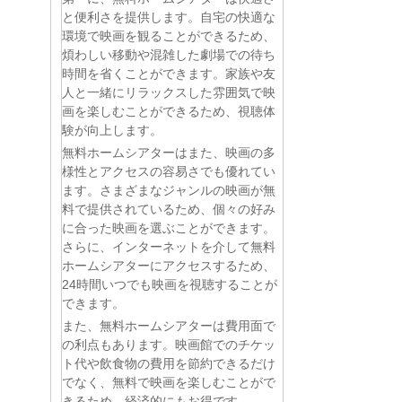
と便利さを提供します。自宅の快適な
環境で映画を観ることができるため、
煩わしい移動や混雑した劇場での待ち
時間を省くことができます。家族や友
人と一緒にリラックスした雰囲気で映
画を楽しむことができるため、視聴体
験が向上します。
無料ホームシアターはまた、映画の多
様性とアクセスの容易さでも優れてい
ます。さまざまなジャンルの映画が無
料で提供されているため、個々の好み
に合った映画を選ぶことができます。
さらに、インターネットを介して無料
ホームシアターにアクセスするため、
24時間いつでも映画を視聴することが
できます。
また、無料ホームシアターは費用面で
の利点もあります。映画館でのチケッ
ト代や飲食物の費用を節約できるだけ
でなく、無料で映画を楽しむことがで
きるため、経済的にもお得です。