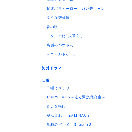
(07/08
超速パラヒーロー ガンディーン
(07/08
話
泣くな研修医
(07/08
春の呪い
(07/08
コタローは1人暮らし
(07/08
高嶺のハナさん
(07/08
(07/08
＃コールドゲーム
(07/08
(07/08
海外ドラマ
(07/08
日曜
(07/08
日曜ミステリー
(07/08
(07/08
TOKYO MER～走る緊急救命室～
(07/08
青天を衝け
(07/08
がんばれ！TEAM NACS
(07/08
孤独のグルメ Season３
(07/08