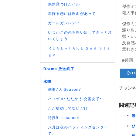
偶然見つけたハル
傑作ミ
殺人事
着飾る恋には理由があって
ガールガンレディ
傑作ミ
渡り歩
いつかこの恋を思い出してきっと泣
県・い
いてしまう
反発感
ＲＥＡＬ⇔ＦＡＫＥ ２ｎｄ Ｓｔａ
意むき
ｇｅ
#邦画
Drama 放送終了
【9ts
水曜
チャンネ
刑事7人 Season7
ハコヅメ~たたかう!交番女子~
関連記
ただ離婚してないだけ
無
特捜9 season4
ひ
八月は夜のバッティングセンター
で。