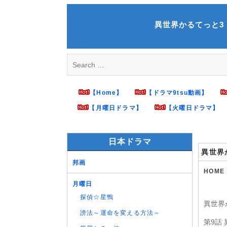
Skip
to
異世界かるてっと3 第9話
content
Search
for:
【Home】
【ドラマ9tsu動画】
【月曜日ドラマ】
【火曜日ドラマ】
日本ドラマ
異世界
邦画
HOME
月曜日
探偵☆星鴨
異世界
謗法～運命を変える方法～
第9話