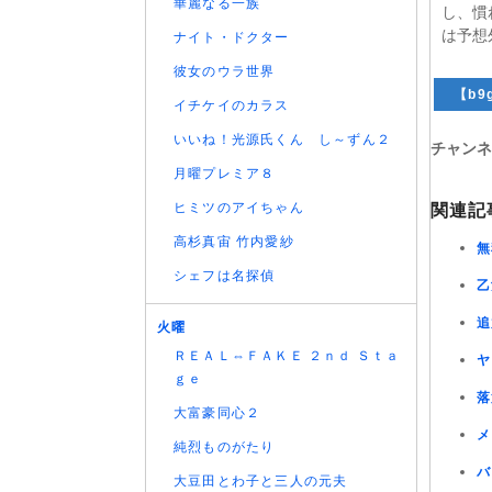
華麗なる一族
し、慣
は予想
ナイト・ドクター
彼女のウラ世界
【b9g
イチケイのカラス
いいね！光源氏くん し～ずん２
チャンネ
月曜プレミア８
ヒミツのアイちゃん
関連記
高杉真宙 竹内愛紗
無
シェフは名探偵
乙
追
火曜
ＲＥＡＬ⇔ＦＡＫＥ ２ｎｄ Ｓｔａ
ヤ
ｇｅ
落
大富豪同心２
メ
純烈ものがたり
バ
大豆田とわ子と三人の元夫