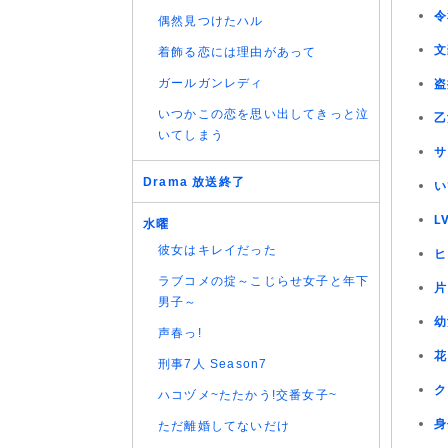
令
偶然見つけたハル
文
着飾る恋には理由があって
ガールガンレディ
盗
いつかこの恋を思い出してきっと泣
乙
いてしまう
サ
Drama 放送終了
い
L
水曜
彼女はキレイだった
ヒ
ラブコメの掟～こじらせ女子と年下
片
男子～
幼
声春っ!
花
刑事7人 Season7
ク
ハコヅメ~たたかう!交番女子~
身
ただ離婚してないだけ