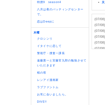
特捜9 season4
天
八月は夜のバッティングセンター
で。
(07/08
恋はDeepに
(07/08
(07/08
木曜
(07/08
クロシンリ
(07/08
イタイケに恋して
(07/08
警視庁・捜査一課長
(07/08
(07/08
遠藤憲一と宮藤官九郎の勉強させて
いただきます
(07/08
(07/08
桜の塔
(06/08
レンアイ漫画家
(06/08
ラブファントム
(06/08
お耳に合いましたら。
(06/08
(06/08
DIVE!!