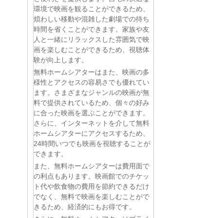
環境で映画を観ることができるため、
煩わしい移動や混雑した劇場での待ち
時間を省くことができます。家族や友
人と一緒にリラックスした雰囲気で映
画を楽しむことができるため、視聴体
験が向上します。
無料ホームシアターはまた、映画の多
様性とアクセスの容易さでも優れてい
ます。さまざまなジャンルの映画が無
料で提供されているため、個々の好み
に合った映画を選ぶことができます。
さらに、インターネットを介して無料
ホームシアターにアクセスするため、
24時間いつでも映画を視聴することが
できます。
また、無料ホームシアターは費用面で
の利点もあります。映画館でのチケッ
ト代や飲食物の費用を節約できるだけ
でなく、無料で映画を楽しむことがで
きるため、経済的にもお得です。