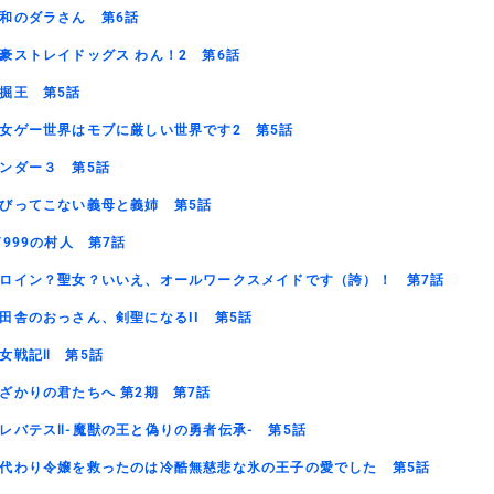
和のダラさん 第6話
豪ストレイドッグス わん！2 第6話
掘王 第5話
女ゲー世界はモブに厳しい世界です2 第5話
ンダー３ 第5話
びってこない義母と義姉 第5話
V999の村人 第7話
ロイン？聖女？いいえ、オールワークスメイドです（誇）！ 第7話
田舎のおっさん、剣聖になるII 第5話
女戦記Ⅱ 第5話
ざかりの君たちへ 第2期 第7話
レバテスⅡ-魔獣の王と偽りの勇者伝承- 第5話
代わり令嬢を救ったのは冷酷無慈悲な氷の王子の愛でした 第5話