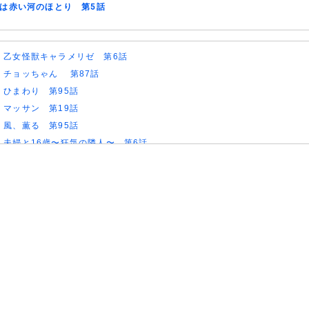
は赤い河のほとり 第5話
)
乙女怪獣キャラメリゼ 第6話
)
チョッちゃん 第87話
)
ひまわり 第95話
)
マッサン 第19話
)
風、薫る 第95話
)
夫婦と16歳〜狂気の隣人〜 第6話
)
今から、親友やめようか。 第7話
)
未婚詐欺 私の知らない彼の顔 第4話
)
ヤニねこ 第6話
)
追放された転生重騎士はゲーム知識で無双する 第6話
)
一緒にごはんをたべるだけ 第6話
)
夫に不倫をお願いされました 第5話
)
親愛なる夫へ〜完璧な妻の嘘〜 第6話
)
落第賢者の学院無双〜二度目の転生、Sランクチート魔術師冒険録〜 第7
)
メビウス・ダスト 第5話