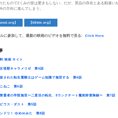
れたもので2くみの皆は驚きもしない。だが、景品の存在とある勘違い
外の方向に進んでしまう。
ood.org】
【b9dm.org】
ルに参加して、最新の映画のビデオを無料で見る:
Click Here
事
料 映画 サイト
女怪獣キャラメリゼ 第6話
放された転生重騎士はゲーム知識で無双する 第6話
ニねこ 第6話
第賢者の学院無双〜二度目の転生、Sランクチート魔術師冒険録〜 第7話
ビウス・ダスト 第5話
ンドリ！ ゆめ∞みた 第8話