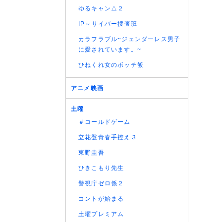
(06/08
ゆるキャン△２
(06/08
IP～サイバー捜査班
(06/08
カラフラブル~ジェンダーレス男子
(06/08
に愛されています。~
(06/08
ひねくれ女のボッチ飯
(06/08
(06/08
アニメ映画
(06/08
(06/08
土曜
(06/08
＃コールドゲーム
(06/08
立花登青春手控え３
(06/08
(06/08
東野圭吾
(06/08
ひきこもり先生
(06/08
警視庁ゼロ係２
コントが始まる
土曜プレミアム