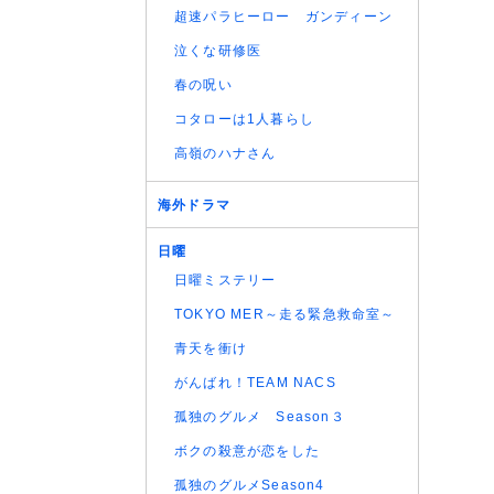
超速パラヒーロー ガンディーン
泣くな研修医
春の呪い
コタローは1人暮らし
高嶺のハナさん
海外ドラマ
日曜
日曜ミステリー
TOKYO MER～走る緊急救命室～
青天を衝け
がんばれ！TEAM NACS
孤独のグルメ Season３
ボクの殺意が恋をした
孤独のグルメSeason4