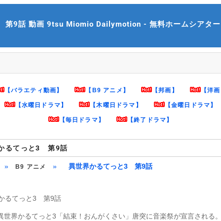
 動画 9tsu Miomio Dailymotion - 無料ホームシアター mh
【バラエティ動画】
【B9 アニメ】
【邦画】
【洋画
【水曜日ドラマ】
【木曜日ドラマ】
【金曜日ドラマ】
【毎日ドラマ】
【終了ドラマ】
かるてっと3 第9話
»
»
異世界かるてっと3 第9話
B9 アニメ
かるてっと3 第9話
 異世界かるてっと3「結束！おんがくさい」唐突に音楽祭が宣言される