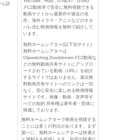
YouTube , Hulu , U-NEXT , GYAO
から話
,FC2動画等で安全に無料視聴できる
動画サイトから最新作や過去の名
作、海外ドラマ・アニメなどのネタ
バレ含む映画情報を無料で紹介して
います。
無料ホームシアター(以下当サイト)
無料ホームシアターは
Clipwatching,Doodstream,FC2動画な
どの無料動画共有サイトにアップロ
ードされている動画（URL）を紹介
するサイトではありません。違法無
料動画共有サイトへのリンクは一切
なく、安心安全に楽しめる映画情報
サイトです。画像・動画・音声等す
べての知的 所有権は著作者・団体に
帰属しております。
無料ホームシアターで映画を視聴する
ことには多くの利点があります。まず
第一に、無料ホームシアターは快適さ
と便利さを提供します。自宅の快適な