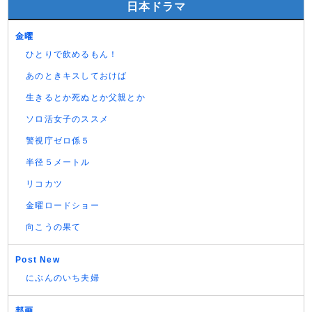
日本ドラマ
金曜
ひとりで飲めるもん！
あのときキスしておけば
生きるとか死ぬとか父親とか
ソロ活女子のススメ
警視庁ゼロ係５
半径５メートル
リコカツ
金曜ロードショー
向こうの果て
Post New
にぶんのいち夫婦
邦画