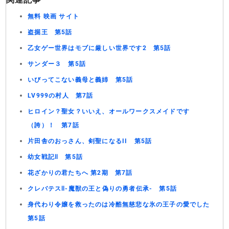
無料 映画 サイト
盗掘王 第5話
乙女ゲー世界はモブに厳しい世界です2 第5話
サンダー３ 第5話
いびってこない義母と義姉 第5話
LV999の村人 第7話
ヒロイン？聖女？いいえ、オールワークスメイドです
（誇）！ 第7話
片田舎のおっさん、剣聖になるII 第5話
幼女戦記Ⅱ 第5話
花ざかりの君たちへ 第2期 第7話
クレバテスⅡ-魔獣の王と偽りの勇者伝承- 第5話
身代わり令嬢を救ったのは冷酷無慈悲な氷の王子の愛でした
第5話