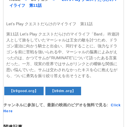
イライフ 第11話
Let’s Play クエストだらけのマイライフ 第11話
第11話 Let’s Play クエストだらけのマイライフ「Bard」 吟遊詩
人として旅をしていたマーシャルは王女の敵を討つため、ドラ
ゴン退治に向かう騎士と出会い、同行することに。強力なドラ
ゴンを前に苦戦を強いられる中、マーシャルの脳裏によみがえ
ったのは、かつてサムが“RUMINATE”について語ったある言葉
だった。一方、現実の世界ではサムがリンクとの曖昧な関係に
思い悩んでいた。サムは交わされなかったキスを心に抱えなが
ら、ついに勇気を振り絞り答えを出そうとする。
【b9good.org】
【b9dm.org】
チャンネルに参加して、最新の映画のビデオを無料で見る:
Click
Here
関連記事