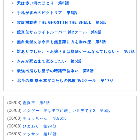
天は赤い河のほとり 第5話
手札が多めのビクトリア 第5話
攻殻機動隊 THE GHOST IN THE SHELL 第5話
鎧真伝サムライトルーパー 第2クール 第5話
無自覚聖女は今日も無意識に力を垂れ流 第6話
対ありでした。～お嬢さまは格闘ゲームなんてしない～ 第5話
きみが死ぬまで恋をしたい 第5話
最強出涸らし皇子の暗躍帝位争い 第5話
北斗の拳 拳王軍ザコたちの挽歌 第2クール 第17話
(06/08)
盗掘王 第5話
(06/08)
乙女ゲー世界はモブに厳しい世界です2 第5話
(06/08)
チョッちゃん 第86話
(06/08)
ひまわり 第94話
(06/08)
マッサン 第18話