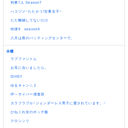
刑事7人 Season7
ハコヅメ~たたかう!交番女子~
ただ離婚してないだけ
特捜9 season4
八月は夜のバッティングセンターで。
木曜
ラブファントム
お耳に合いましたら。
DIVE!!
ゆるキャン△２
IP～サイバー捜査班
カラフラブル~ジェンダーレス男子に愛されています。~
ひねくれ女のボッチ飯
クロシンリ