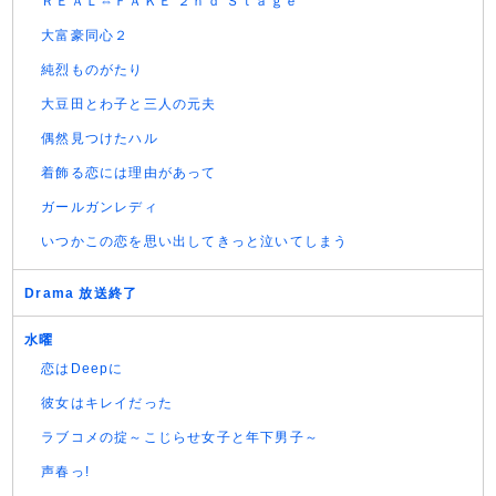
ＲＥＡＬ⇔ＦＡＫＥ ２ｎｄ Ｓｔａｇｅ
大富豪同心２
純烈ものがたり
大豆田とわ子と三人の元夫
偶然見つけたハル
着飾る恋には理由があって
ガールガンレディ
いつかこの恋を思い出してきっと泣いてしまう
Drama 放送終了
水曜
恋はDeepに
彼女はキレイだった
ラブコメの掟～こじらせ女子と年下男子～
声春っ!