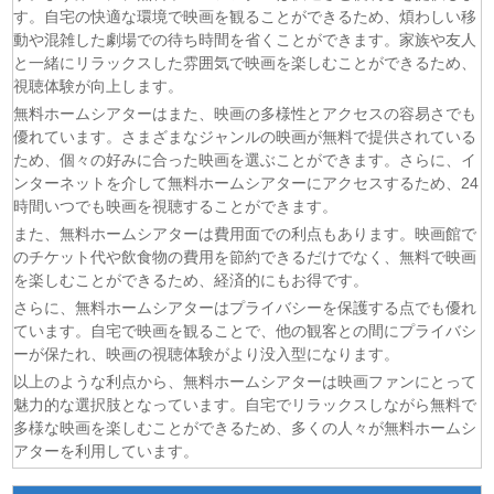
身代わり令嬢を救ったのは冷酷無慈悲な氷の王子の愛でし
す。自宅の快適な環境で映画を観ることができるため、煩わしい移
た 第5話
動や混雑した劇場での待ち時間を省くことができます。家族や友人
(05/08)
大追跡〜警視庁SSBC強行犯係〜 Season2 第3話
と一緒にリラックスした雰囲気で映画を楽しむことができるため、
(05/08)
マッサン 第17話
視聴体験が向上します。
(05/08)
風、薫る 第93話
無料ホームシアターはまた、映画の多様性とアクセスの容易さでも
(05/08)
天は赤い河のほとり 第5話
優れています。さまざまなジャンルの映画が無料で提供されている
ため、個々の好みに合った映画を選ぶことができます。さらに、イ
(05/08)
スピナーベイト 第6話
ンターネットを介して無料ホームシアターにアクセスするため、24
(05/08)
チョッちゃん 第85話
時間いつでも映画を視聴することができます。
(05/08)
ひまわり 第93話
また、無料ホームシアターは費用面での利点もあります。映画館で
(05/08)
幸せになりたいマサムネ君 第5話
のチケット代や飲食物の費用を節約できるだけでなく、無料で映画
を楽しむことができるため、経済的にもお得です。
さらに、無料ホームシアターはプライバシーを保護する点でも優れ
ています。自宅で映画を観ることで、他の観客との間にプライバシ
ーが保たれ、映画の視聴体験がより没入型になります。
以上のような利点から、無料ホームシアターは映画ファンにとって
魅力的な選択肢となっています。自宅でリラックスしながら無料で
多様な映画を楽しむことができるため、多くの人々が無料ホームシ
アターを利用しています。