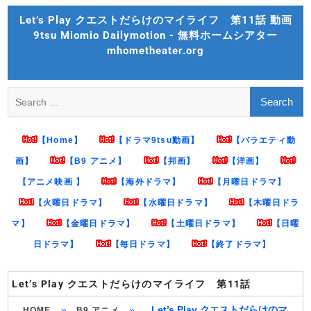
Skip
Let’s Play クエストだらけのマイライフ 第11話 動画
to
9tsu Miomio Dailymotion - 無料ホームシアター
content
mhometheater.org
Search
for:
【Home】
【ドラマ9tsu動画】
【バラエティ動
画】
【B9 アニメ】
【邦画】
【洋画】
【アニメ映画 】
【海外ドラマ】
【月曜日ドラマ】
【火曜日ドラマ】
【水曜日ドラマ】
【木曜日ドラ
マ】
【金曜日ドラマ】
【土曜日ドラマ】
【日曜
日ドラマ】
【毎日ドラマ】
【終了ドラマ】
Let’s Play クエストだらけのマイライフ 第11話
»
»
Let’s Play クエストだらけのマ
HOME
B9 アニメ