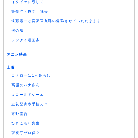
イタイケに恋して
警視庁・捜査一課長
遠藤憲一と宮藤官九郎の勉強させていただきます
桜の塔
レンアイ漫画家
アニメ映画
土曜
コタローは1人暮らし
高嶺のハナさん
＃コールドゲーム
立花登青春手控え３
東野圭吾
ひきこもり先生
警視庁ゼロ係２