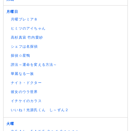
月曜日
月曜プレミア８
ヒミツのアイちゃん
高杉真宙 竹内愛紗
シェフは名探偵
探偵☆星鴨
謗法～運命を変える方法～
華麗なる一族
ナイト・ドクター
彼女のウラ世界
イチケイのカラス
いいね！光源氏くん し～ずん２
火曜