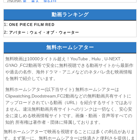
(06/08)
風、薫る 第94話
(06/08)
君は夏のなか 第6話
動画ランキング
(06/08)
いびってこない義母と義姉 第5話
1:
(06/08)
ONE PIECE FILM RED
サンダー３ 第5話
2:
(06/08)
アバター：ウェイ・オブ・ウォーター
ヤンキー激戦区の四天王がアイドルグループに転生した
ら？ 第9話
無料ホームシアター
(06/08)
おちたらおわり 第6話
(05/08)
LV999の村人 第7話
無料映画は10000タイトル超え！YouTube , Hulu , U-NEXT ,
(05/08)
片田舎のおっさん、剣聖になるII 第5話
GYAO ,FC2動画等で安全に無料視聴できる動画サイトから最新作
(05/08)
ヒロイン？聖女？いいえ、オールワークスメイドです
や過去の名作、海外ドラマ・アニメなどのネタバレ含む映画情報
（誇）！ 第7話
を無料で紹介しています。
(05/08)
幼女戦記Ⅱ 第5話
無料ホームシアター(以下当サイト) 無料ホームシアターは
(05/08)
花ざかりの君たちへ 第2期 第7話
Clipwatching,Doodstream,FC2動画などの無料動画共有サイトに
(05/08)
ドライな同期の溺愛癖 第5話
アップロードされている動画（URL）を紹介するサイトではあり
(05/08)
ません。違法無料動画共有サイトへのリンクは一切なく、安心安
今夜もシリアルキラーと待ち合わせ 第6話
全に楽しめる映画情報サイトです。画像・動画・音声等すべての
(05/08)
Tokyo middle 30 第3話
知的 所有権は著作者・団体に帰属しております。
(05/08)
ファーストクライ 母子救命救急班 第5話
無料ホームシアターで映画を視聴することには多くの利点がありま
(05/08)
クレバテスⅡ-魔獣の王と偽りの勇者伝承- 第5話
す。まず第一に、無料ホームシアターは快適さと便利さを提供しま
(05/08)