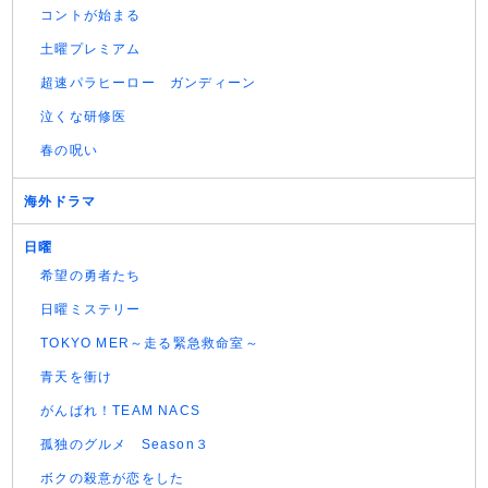
コントが始まる
土曜プレミアム
超速パラヒーロー ガンディーン
泣くな研修医
春の呪い
海外ドラマ
日曜
希望の勇者たち
日曜ミステリー
TOKYO MER～走る緊急救命室～
青天を衝け
がんばれ！TEAM NACS
孤独のグルメ Season３
ボクの殺意が恋をした