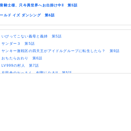
骨騎士様、只今異世界へお出掛け中Ⅱ 第5話
ールド イズ ダンシング 第6話
)
いびってこない義母と義姉 第5話
)
サンダー３ 第5話
)
ヤンキー激戦区の四天王がアイドルグループに転生したら？ 第9話
)
おちたらおわり 第6話
)
LV999の村人 第7話
)
片田舎のおっさん、剣聖になるII 第5話
)
ヒロイン？聖女？いいえ、オールワークスメイドです（誇）！ 第7話
)
幼女戦記Ⅱ 第5話
)
花ざかりの君たちへ 第2期 第7話
)
ドライな同期の溺愛癖 第5話
)
今夜もシリアルキラーと待ち合わせ 第6話
)
Tokyo middle 30 第3話
)
ファーストクライ 母子救命救急班 第5話