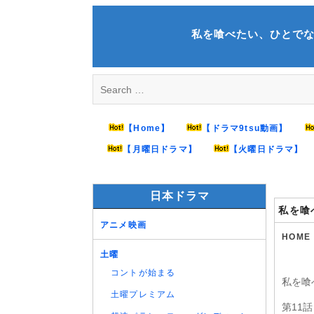
Skip
to
私を喰べたい、ひとでなし 第11
content
Search
for:
【Home】
【ドラマ9tsu動画】
【月曜日ドラマ】
【火曜日ドラマ】
日本ドラマ
私を喰
アニメ映画
HOME
土曜
コントが始まる
私を喰
土曜プレミアム
第11