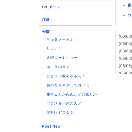
骸
B9 アニメ
ワ
洋画
金曜
(06/08
半径５メートル
(06/08
リコカツ
(06/08
金曜ロードショー
(06/08
(05/08
向こうの果て
(05/08
ひとりで飲めるもん！
(05/08
あのときキスしておけば
(05/08
生きるとか死ぬとか父親とか
(05/08
(05/08
ソロ活女子のススメ
(05/08
警視庁ゼロ係５
(05/08
(05/08
Post New