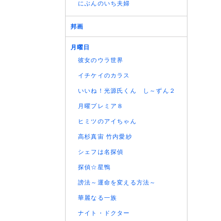
(05/08
にぶんのいち夫婦
(05/08
(05/08
邦画
(05/08
月曜日
(05/08
彼女のウラ世界
(05/08
(05/08
イチケイのカラス
(05/08
いいね！光源氏くん し～ずん２
(05/08
月曜プレミア８
(05/08
ヒミツのアイちゃん
(05/08
(05/08
高杉真宙 竹内愛紗
(04/08
シェフは名探偵
(04/08
探偵☆星鴨
(04/08
謗法～運命を変える方法～
(04/08
(04/08
華麗なる一族
ナイト・ドクター