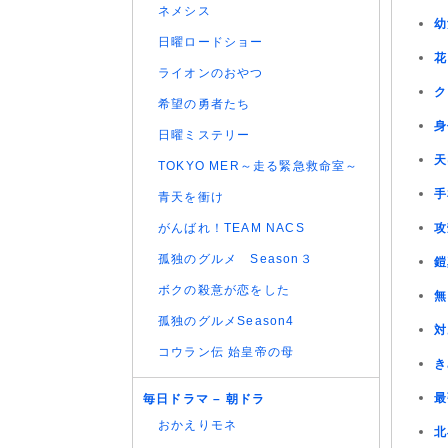
ネメシス
幼
日曜ロードショー
花
ライオンのおやつ
ク
希望の勇者たち
身
日曜ミステリー
天
TOKYO MER～走る緊急救命室～
手
青天を衝け
がんばれ！TEAM NACS
攻
孤独のグルメ Season３
鎧
ボクの殺意が恋をした
無
孤独のグルメSeason4
対
コウラン伝 始皇帝の母
き
最
毎日ドラマ – 朝ドラ
おかえりモネ
北