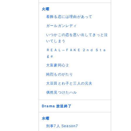
火曜
着飾る恋には理由があって
ガールガンレディ
いつかこの恋を思い出してきっと泣
いてしまう
ＲＥＡＬ⇔ＦＡＫＥ ２ｎｄ Ｓｔａ
ｇｅ
大富豪同心２
純烈ものがたり
大豆田とわ子と三人の元夫
偶然見つけたハル
Drama 放送終了
水曜
刑事7人 Season7