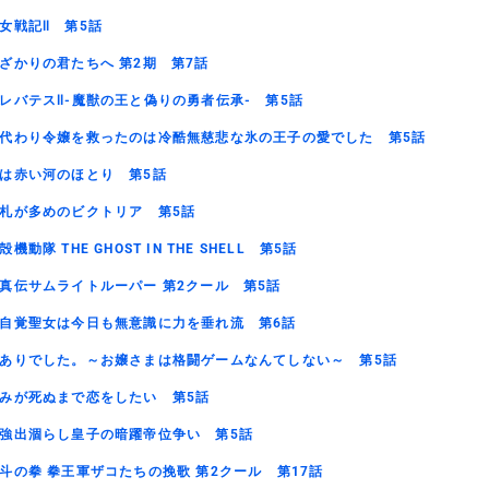
女戦記Ⅱ 第5話
ざかりの君たちへ 第2期 第7話
レバテスⅡ-魔獣の王と偽りの勇者伝承- 第5話
代わり令嬢を救ったのは冷酷無慈悲な氷の王子の愛でした 第5話
は赤い河のほとり 第5話
札が多めのビクトリア 第5話
殻機動隊 THE GHOST IN THE SHELL 第5話
真伝サムライトルーパー 第2クール 第5話
自覚聖女は今日も無意識に力を垂れ流 第6話
ありでした。～お嬢さまは格闘ゲームなんてしない～ 第5話
みが死ぬまで恋をしたい 第5話
強出涸らし皇子の暗躍帝位争い 第5話
斗の拳 拳王軍ザコたちの挽歌 第2クール 第17話