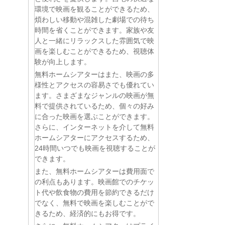
環境で映画を観ることができるため、
煩わしい移動や混雑した劇場での待ち
時間を省くことができます。家族や友
人と一緒にリラックスした雰囲気で映
画を楽しむことができるため、視聴体
験が向上します。
無料ホームシアターはまた、映画の多
様性とアクセスの容易さでも優れてい
ます。さまざまなジャンルの映画が無
料で提供されているため、個々の好み
に合った映画を選ぶことができます。
さらに、インターネットを介して無料
ホームシアターにアクセスするため、
24時間いつでも映画を視聴することが
できます。
また、無料ホームシアターは費用面で
の利点もあります。映画館でのチケッ
ト代や飲食物の費用を節約できるだけ
でなく、無料で映画を楽しむことがで
きるため、経済的にもお得です。