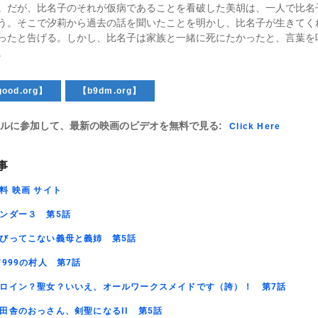
。だが、比名子のそれが仮病であることを看破した美胡は、一人で比名
う。そこで汐莉から過去の話を聞いたことを明かし、比名子が生きてく
ったと告げる。しかし、比名子は家族と一緒に死にたかったと、言葉を
。
ood.org】
【b9dm.org】
ルに参加して、最新の映画のビデオを無料で見る:
Click Here
事
料 映画 サイト
ンダー３ 第5話
びってこない義母と義姉 第5話
V999の村人 第7話
ロイン？聖女？いいえ、オールワークスメイドです（誇）！ 第7話
田舎のおっさん、剣聖になるII 第5話