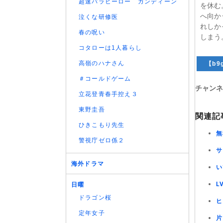
超速パラヒーロー ガンディーン
を休む
へ向か
泣くな研修医
れしか
春の呪い
しまう
コタローは1人暮らし
高嶺のハナさん
【b9g
＃コールドゲーム
チャンネ
立花登青春手控え３
東野圭吾
関連記
ひきこもり先生
無
警視庁ゼロ係２
サ
海外ドラマ
い
L
日曜
ドラゴン桜
ヒ
定年女子
片