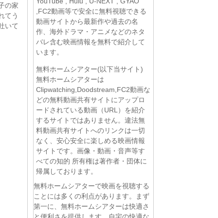
YouTube , Hulu , U-NEXT , GYAO
子の家
,FC2動画等で安全に無料視聴できる
れてう
動画サイトから最新作や過去の名
吐いて
作、海外ドラマ・アニメなどのネタ
バレ含む映画情報を無料で紹介して
います。
無料ホームシアター(以下当サイト)
無料ホームシアターは
Clipwatching,Doodstream,FC2動画な
どの無料動画共有サイトにアップロ
ードされている動画（URL）を紹介
するサイトではありません。違法無
料動画共有サイトへのリンクは一切
なく、安心安全に楽しめる映画情報
サイトです。画像・動画・音声等す
べての知的 所有権は著作者・団体に
帰属しております。
無料ホームシアターで映画を視聴する
ことには多くの利点があります。まず
第一に、無料ホームシアターは快適さ
と便利さを提供します。自宅の快適な