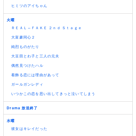
ヒミツのアイちゃん
火曜
ＲＥＡＬ⇔ＦＡＫＥ ２ｎｄ Ｓｔａｇｅ
大富豪同心２
純烈ものがたり
大豆田とわ子と三人の元夫
偶然見つけたハル
着飾る恋には理由があって
ガールガンレディ
いつかこの恋を思い出してきっと泣いてしまう
Drama 放送終了
水曜
彼女はキレイだった