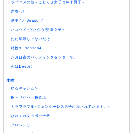
ラブコメの掟～こじらせ女子と年下男子～
声春っ!
刑事7人 Season7
ハコヅメ~たたかう!交番女子~
ただ離婚してないだけ
特捜9 season4
八月は夜のバッティングセンターで。
恋はDeepに
木曜
ゆるキャン△２
IP～サイバー捜査班
カラフラブル~ジェンダーレス男子に愛されています。~
ひねくれ女のボッチ飯
クロシンリ