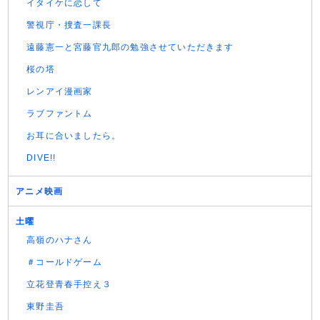
イタイケに恋して
警視庁・捜査一課長
遠藤憲一と宮藤官九郎の勉強させていただきます
桜の塔
レンアイ漫画家
ラブファントム
お耳に合いましたら。
DIVE!!
アニメ映画
土曜
高嶺のハナさん
＃コールドゲーム
立花登青春手控え３
東野圭吾