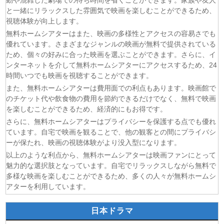
動や混雑した劇場での待ち時間を省くことができます。家族や友人
(07/08)
ここは俺に任せて先に行けと言ってから10年がたったら伝
と一緒にリラックスした雰囲気で映画を楽しむことができるため、
説になっていた。 第6話
視聴体験が向上します。
(07/08)
領民0人スタートの辺境領主様 第6話
無料ホームシアターはまた、映画の多様性とアクセスの容易さでも
優れています。さまざまなジャンルの映画が無料で提供されている
(07/08)
しもべの王子様 第6話
ため、個々の好みに合った映画を選ぶことができます。さらに、イ
(07/08)
転生したらスライムだった件 第4期 第17話
ンターネットを介して無料ホームシアターにアクセスするため、24
(07/08)
金曜ロードショー 動画 2026年8月7日
時間いつでも映画を視聴することができます。
(07/08)
Tシャツが乾くまで 第5話
また、無料ホームシアターは費用面での利点もあります。映画館で
のチケット代や飲食物の費用を節約できるだけでなく、無料で映画
を楽しむことができるため、経済的にもお得です。
さらに、無料ホームシアターはプライバシーを保護する点でも優れ
ています。自宅で映画を観ることで、他の観客との間にプライバシ
ーが保たれ、映画の視聴体験がより没入型になります。
以上のような利点から、無料ホームシアターは映画ファンにとって
魅力的な選択肢となっています。自宅でリラックスしながら無料で
多様な映画を楽しむことができるため、多くの人々が無料ホームシ
アターを利用しています。
日本ドラマ