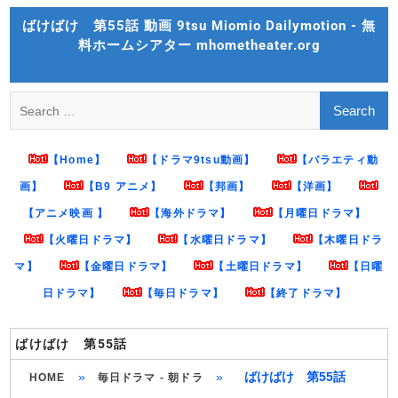
Skip
ばけばけ 第55話 動画 9tsu Miomio Dailymotion - 無
to
料ホームシアター mhometheater.org
content
Search
for:
【Home】
【ドラマ9tsu動画】
【バラエティ動
画】
【B9 アニメ】
【邦画】
【洋画】
【アニメ映画 】
【海外ドラマ】
【月曜日ドラマ】
【火曜日ドラマ】
【水曜日ドラマ】
【木曜日ドラ
マ】
【金曜日ドラマ】
【土曜日ドラマ】
【日曜
日ドラマ】
【毎日ドラマ】
【終了ドラマ】
ばけばけ 第55話
»
»
ばけばけ 第55話
HOME
毎日ドラマ - 朝ドラ