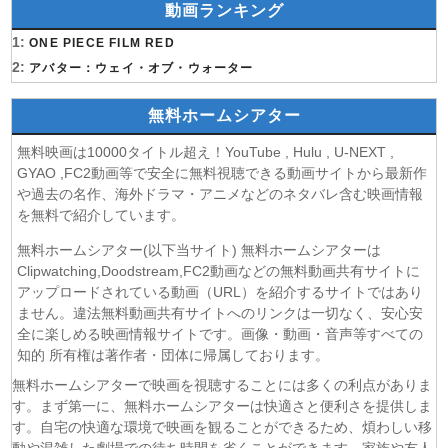
動画ランキング
(08/08)
岩元先輩ノ推薦 第6話
1:
(08/08)
ONE PIECE FILM RED
BLEACH 千年血戦篇-禍進譚- 第3話
2:
(08/08)
アバター：ウェイ・オブ・ウォーター
BLACK TORCH 第6話
(08/08)
猫と竜 第7話
無料ホームシアター
(08/08)
告白ー25年目の秘密ー 第5話
(08/08)
クレヨンしんちゃん 2026年8月8日
無料映画は10000タイトル超え！YouTube , Hulu , U-NEXT ,
(08/08)
ドラえもん 2026年8月8日
GYAO ,FC2動画等で安全に無料視聴できる動画サイトから最新作
や過去の名作、海外ドラマ・アニメなどのネタバレ含む映画情報
(08/08)
本好きの下剋上 領主の養女 第17話
を無料で紹介しています。
(08/08)
うしろの正面カムイさん 第6話
(08/08)
ヘルモード～やり込み好きのゲーマーは廃設定の異世界で
無料ホームシアター(以下当サイト) 無料ホームシアターは
無双する～ 2nd Season 第6話
Clipwatching,Doodstream,FC2動画などの無料動画共有サイトに
(08/08)
アップロードされている動画（URL）を紹介するサイトではあり
晩酌の流儀５ 〜夏編〜 第6話
ません。違法無料動画共有サイトへのリンクは一切なく、安心安
(07/08)
探偵のままでいて 第4話
全に楽しめる映画情報サイトです。画像・動画・音声等すべての
(07/08)
ストレンジ-伊藤潤二の夜も眠れぬ奇妙な話- 第6話
知的 所有権は著作者・団体に帰属しております。
(07/08)
逃げ上手の若君 第二期 第4話
無料ホームシアターで映画を視聴することには多くの利点がありま
(07/08)
神の雫 第18話
す。まず第一に、無料ホームシアターは快適さと便利さを提供しま
(07/08)
うちの弟どもがすみません 第6話
す。自宅の快適な環境で映画を観ることができるため、煩わしい移
(07/08)
これ描いて死ね 第6話