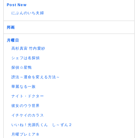
Post New
にぶんのいち夫婦
邦画
月曜日
高杉真宙 竹内愛紗
シェフは名探偵
探偵☆星鴨
謗法～運命を変える方法～
華麗なる一族
ナイト・ドクター
彼女のウラ世界
イチケイのカラス
いいね！光源氏くん し～ずん２
月曜プレミア８