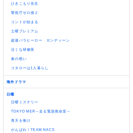
ひきこもり先生
警視庁ゼロ係２
コントが始まる
土曜プレミアム
超速パラヒーロー ガンディーン
泣くな研修医
春の呪い
コタローは1人暮らし
海外ドラマ
日曜
日曜ミステリー
TOKYO MER～走る緊急救命室～
青天を衝け
がんばれ！TEAM NACS