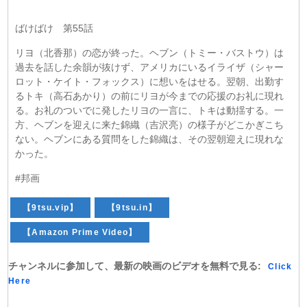
ばけばけ 第55話
リヨ（北香那）の恋が終った。ヘブン（トミー・バストウ）は
過去を話した余韻が抜けず、アメリカにいるイライザ（シャー
ロット・ケイト・フォックス）に想いをはせる。翌朝、出勤す
るトキ（高石あかり）の前にリヨが今までの応援のお礼に現れ
る。お礼のついでに発したリヨの一言に、トキは動揺する。一
方、ヘブンを迎えに来た錦織（吉沢亮）の様子がどこかぎこち
ない。ヘブンにある質問をした錦織は、その翌朝迎えに現れな
かった。
#邦画
【9tsu.vip】
【9tsu.in】
【Amazon Prime Video】
チャンネルに参加して、最新の映画のビデオを無料で見る:
Click
Here