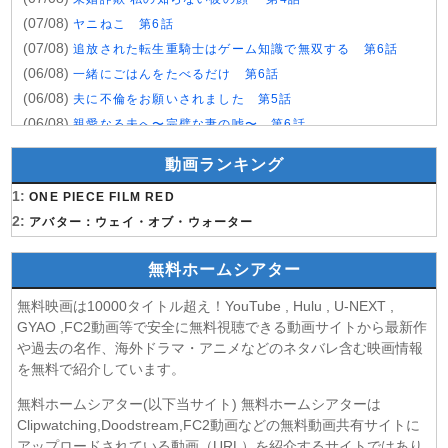
(07/08)
ヤニねこ 第6話
(07/08)
追放された転生重騎士はゲーム知識で無双する 第6話
(06/08)
一緒にごはんをたべるだけ 第6話
(06/08)
夫に不倫をお願いされました 第5話
(06/08)
親愛なる夫へ〜完璧な妻の嘘〜 第6話
(06/08)
落第賢者の学院無双〜二度目の転生、Sランクチート魔術
動画ランキング
師冒険録〜 第7話
(06/08)
1:
メビウス・ダスト 第5話
ONE PIECE FILM RED
(06/08)
2:
バンドリ！ ゆめ∞みた 第8話
アバター：ウェイ・オブ・ウォーター
(06/08)
心配無用ノ介 天下御免 第4話
無料ホームシアター
(06/08)
ラストノート 第5話
(06/08)
令和のダラさん 第6話
無料映画は10000タイトル超え！YouTube , Hulu , U-NEXT ,
(06/08)
文豪ストレイドッグス わん！2 第6話
GYAO ,FC2動画等で安全に無料視聴できる動画サイトから最新作
(06/08)
大空港〜GATE24〜 第3話
や過去の名作、海外ドラマ・アニメなどのネタバレ含む映画情報
を無料で紹介しています。
(06/08)
盗掘王 第5話
(06/08)
乙女ゲー世界はモブに厳しい世界です2 第5話
無料ホームシアター(以下当サイト) 無料ホームシアターは
(06/08)
チョッちゃん 第86話
Clipwatching,Doodstream,FC2動画などの無料動画共有サイトに
(06/08)
アップロードされている動画（URL）を紹介するサイトではあり
ひまわり 第94話