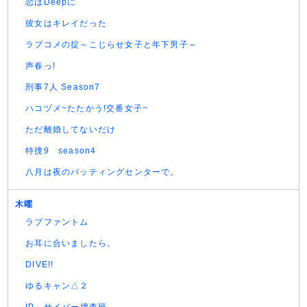
恋はDeepに
彼女はキレイだった
ラブコメの掟～こじらせ女子と年下男子～
声春っ!
刑事7人 Season7
ハコヅメ~たたかう!交番女子~
ただ離婚してないだけ
特捜9 season4
八月は夜のバッティングセンターで。
木曜
ラブファントム
お耳に合いましたら。
DIVE!!
ゆるキャン△２