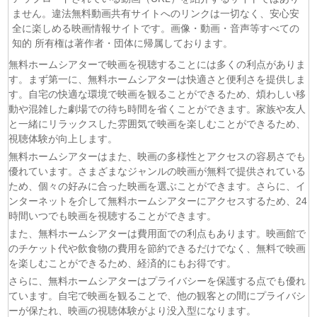
ません。違法無料動画共有サイトへのリンクは一切なく、安心安
(06/08)
マッサン 第18話
全に楽しめる映画情報サイトです。画像・動画・音声等すべての
(06/08)
風、薫る 第94話
知的 所有権は著作者・団体に帰属しております。
(06/08)
君は夏のなか 第6話
無料ホームシアターで映画を視聴することには多くの利点がありま
(06/08)
いびってこない義母と義姉 第5話
す。まず第一に、無料ホームシアターは快適さと便利さを提供しま
(06/08)
サンダー３ 第5話
す。自宅の快適な環境で映画を観ることができるため、煩わしい移
(06/08)
ヤンキー激戦区の四天王がアイドルグループに転生した
動や混雑した劇場での待ち時間を省くことができます。家族や友人
ら？ 第9話
と一緒にリラックスした雰囲気で映画を楽しむことができるため、
(06/08)
おちたらおわり 第6話
視聴体験が向上します。
(05/08)
LV999の村人 第7話
無料ホームシアターはまた、映画の多様性とアクセスの容易さでも
優れています。さまざまなジャンルの映画が無料で提供されている
(05/08)
片田舎のおっさん、剣聖になるII 第5話
ため、個々の好みに合った映画を選ぶことができます。さらに、イ
(05/08)
ヒロイン？聖女？いいえ、オールワークスメイドです
ンターネットを介して無料ホームシアターにアクセスするため、24
（誇）！ 第7話
時間いつでも映画を視聴することができます。
(05/08)
幼女戦記Ⅱ 第5話
また、無料ホームシアターは費用面での利点もあります。映画館で
(05/08)
花ざかりの君たちへ 第2期 第7話
のチケット代や飲食物の費用を節約できるだけでなく、無料で映画
を楽しむことができるため、経済的にもお得です。
さらに、無料ホームシアターはプライバシーを保護する点でも優れ
ています。自宅で映画を観ることで、他の観客との間にプライバシ
ーが保たれ、映画の視聴体験がより没入型になります。