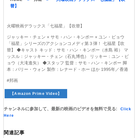
替】
火曜映画デラックス「七福星」【吹替】
ジャッキー・チェン × サモ・ハン・キンポー × ユン・ピョウ
「福星」シリーズのアクションコメディ第３弾！ 七福星【吹
替】 ◆キャスト キッド：サモ・ハン・キンポー（水島 裕） マ
ッスル：ジャッキー・チェン（石丸博也） リッキー：ユン・ピ
ョウ（大滝進矢） ◆スタッフ 監督：サモ・ハン・キンポー 脚
本：バリー・ウォン 製作：レナード・ホー ほか 1995年／香港
#邦画
【Amazon Prime Video】
チャンネルに参加して、最新の映画のビデオを無料で見る:
Click
Here
関連記事