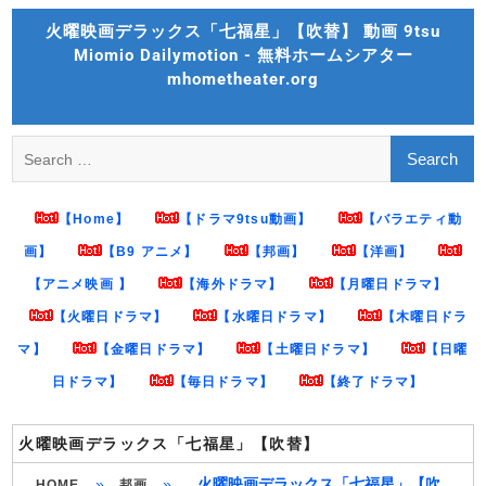
Skip
火曜映画デラックス「七福星」【吹替】 動画 9tsu
to
Miomio Dailymotion - 無料ホームシアター
content
mhometheater.org
Search
for:
【Home】
【ドラマ9tsu動画】
【バラエティ動
画】
【B9 アニメ】
【邦画】
【洋画】
【アニメ映画 】
【海外ドラマ】
【月曜日ドラマ】
【火曜日ドラマ】
【水曜日ドラマ】
【木曜日ドラ
マ】
【金曜日ドラマ】
【土曜日ドラマ】
【日曜
日ドラマ】
【毎日ドラマ】
【終了ドラマ】
火曜映画デラックス「七福星」【吹替】
»
»
火曜映画デラックス「七福星」【吹
HOME
邦画