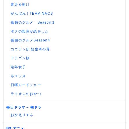
青天を衝け
がんばれ！TEAM NACS
孤独のグルメ Season３
ボクの殺意が恋をした
孤独のグルメSeason4
コウラン伝 始皇帝の母
ドラゴン桜
定年女子
ネメシス
日曜ロードショー
ライオンのおやつ
毎日ドラマ – 朝ドラ
おかえりモネ
B9 アニメ