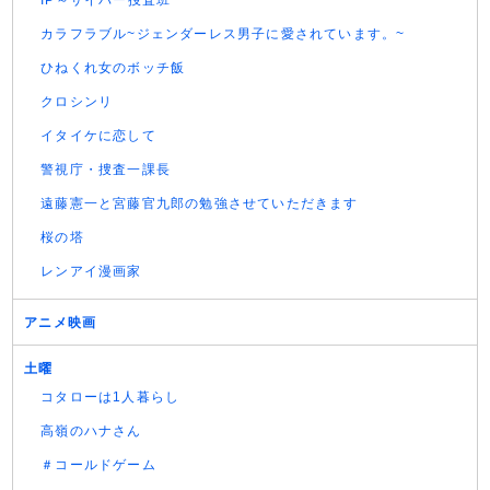
IP～サイバー捜査班
カラフラブル~ジェンダーレス男子に愛されています。~
ひねくれ女のボッチ飯
クロシンリ
イタイケに恋して
警視庁・捜査一課長
遠藤憲一と宮藤官九郎の勉強させていただきます
桜の塔
レンアイ漫画家
アニメ映画
土曜
コタローは1人暮らし
高嶺のハナさん
＃コールドゲーム