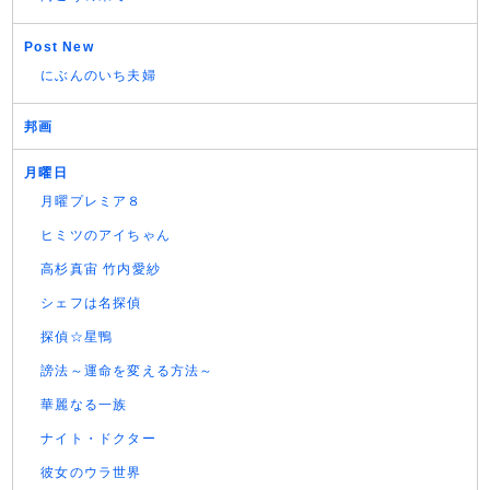
Post New
にぶんのいち夫婦
邦画
月曜日
月曜プレミア８
ヒミツのアイちゃん
高杉真宙 竹内愛紗
シェフは名探偵
探偵☆星鴨
謗法～運命を変える方法～
華麗なる一族
ナイト・ドクター
彼女のウラ世界