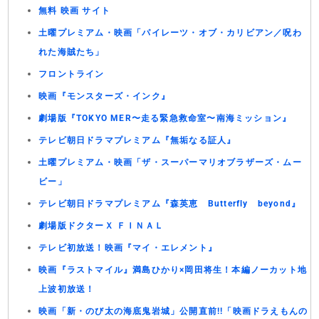
無料 映画 サイト
土曜プレミアム・映画「パイレーツ・オブ・カリビアン／呪わ
れた海賊たち」
フロントライン
映画『モンスターズ・インク』
劇場版『TOKYO MER〜走る緊急救命室〜南海ミッション』
テレビ朝日ドラマプレミアム『無垢なる証人』
土曜プレミアム・映画「ザ・スーパーマリオブラザーズ・ムー
ビー」
テレビ朝日ドラマプレミアム『森英恵 Butterfly beyond』
劇場版ドクターＸ ＦＩＮＡＬ
テレビ初放送！映画『マイ・エレメント』
映画『ラストマイル』満島ひかり×岡田将生！本編ノーカット地
上波初放送！
映画「新・のび太の海底鬼岩城」公開直前!!「映画ドラえもんの