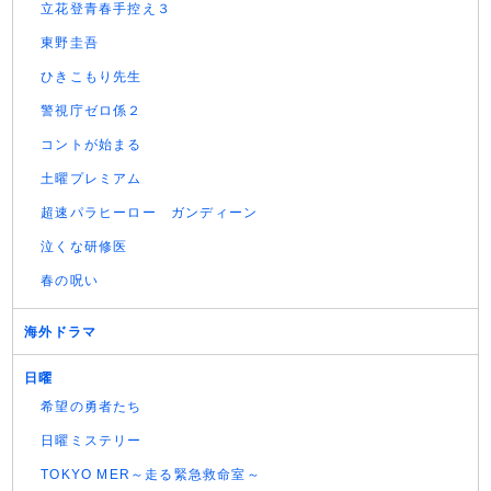
立花登青春手控え３
東野圭吾
ひきこもり先生
警視庁ゼロ係２
コントが始まる
土曜プレミアム
超速パラヒーロー ガンディーン
泣くな研修医
春の呪い
海外ドラマ
日曜
希望の勇者たち
日曜ミステリー
TOKYO MER～走る緊急救命室～