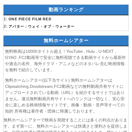
(05/08)
片田舎のおっさん、剣聖になるII 第5話
動画ランキング
(05/08)
ヒロイン？聖女？いいえ、オールワークスメイドです
（誇）！ 第7話
1:
ONE PIECE FILM RED
(05/08)
幼女戦記Ⅱ 第5話
2:
アバター：ウェイ・オブ・ウォーター
(05/08)
花ざかりの君たちへ 第2期 第7話
(05/08)
ドライな同期の溺愛癖 第5話
無料ホームシアター
(05/08)
今夜もシリアルキラーと待ち合わせ 第6話
無料映画は10000タイトル超え！YouTube , Hulu , U-NEXT ,
(05/08)
Tokyo middle 30 第3話
GYAO ,FC2動画等で安全に無料視聴できる動画サイトから最新作
(05/08)
ファーストクライ 母子救命救急班 第5話
や過去の名作、海外ドラマ・アニメなどのネタバレ含む映画情報
(05/08)
クレバテスⅡ-魔獣の王と偽りの勇者伝承- 第5話
を無料で紹介しています。
(05/08)
身代わり令嬢を救ったのは冷酷無慈悲な氷の王子の愛でし
無料ホームシアター(以下当サイト) 無料ホームシアターは
た 第5話
Clipwatching,Doodstream,FC2動画などの無料動画共有サイトに
(05/08)
大追跡〜警視庁SSBC強行犯係〜 Season2 第3話
アップロードされている動画（URL）を紹介するサイトではあり
(05/08)
マッサン 第17話
ません。違法無料動画共有サイトへのリンクは一切なく、安心安
(05/08)
全に楽しめる映画情報サイトです。画像・動画・音声等すべての
風、薫る 第93話
知的 所有権は著作者・団体に帰属しております。
(05/08)
天は赤い河のほとり 第5話
(05/08)
スピナーベイト 第6話
無料ホームシアターで映画を視聴することには多くの利点がありま
す。まず第一に、無料ホームシアターは快適さと便利さを提供しま
(05/08)
チョッちゃん 第85話