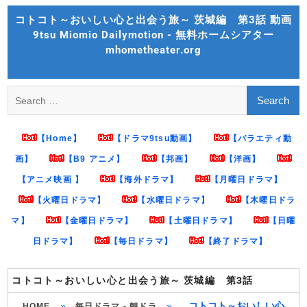
Skip
コトコト～おいしい心と出会う旅～ 茨城編 第3話 動画
to
9tsu Miomio Dailymotion - 無料ホームシアター
content
mhometheater.org
Search
for:
【Home】
【ドラマ9tsu動画】
【バラエティ動
画】
【B9 アニメ】
【邦画】
【洋画】
【アニメ映画 】
【海外ドラマ】
【月曜日ドラマ】
【火曜日ドラマ】
【水曜日ドラマ】
【木曜日ドラ
マ】
【金曜日ドラマ】
【土曜日ドラマ】
【日曜
日ドラマ】
【毎日ドラマ】
【終了ドラマ】
コトコト～おいしい心と出会う旅～ 茨城編 第3話
»
»
コトコト～おいしい心
HOME
毎日ドラマ - 朝ドラ