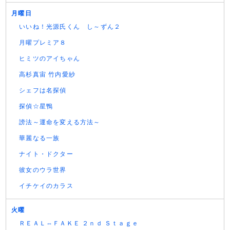
月曜日
いいね！光源氏くん し～ずん２
月曜プレミア８
ヒミツのアイちゃん
高杉真宙 竹内愛紗
シェフは名探偵
探偵☆星鴨
謗法～運命を変える方法～
華麗なる一族
ナイト・ドクター
彼女のウラ世界
イチケイのカラス
火曜
ＲＥＡＬ⇔ＦＡＫＥ ２ｎｄ Ｓｔａｇｅ