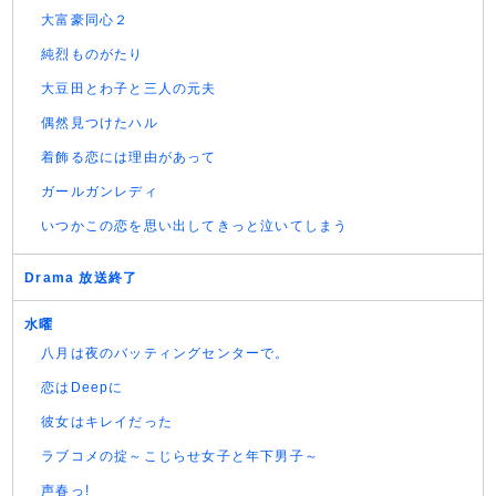
大富豪同心２
純烈ものがたり
大豆田とわ子と三人の元夫
偶然見つけたハル
着飾る恋には理由があって
ガールガンレディ
いつかこの恋を思い出してきっと泣いてしまう
Drama 放送終了
水曜
八月は夜のバッティングセンターで。
恋はDeepに
彼女はキレイだった
ラブコメの掟～こじらせ女子と年下男子～
声春っ!