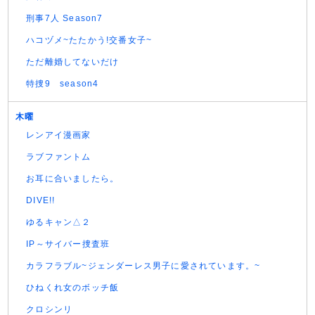
刑事7人 Season7
ハコヅメ~たたかう!交番女子~
ただ離婚してないだけ
特捜9 season4
木曜
レンアイ漫画家
ラブファントム
お耳に合いましたら。
DIVE!!
ゆるキャン△２
IP～サイバー捜査班
カラフラブル~ジェンダーレス男子に愛されています。~
ひねくれ女のボッチ飯
クロシンリ