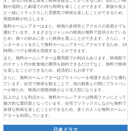
す。自宅の快適な環境で映画を観ることができるため、煩わしい移
(05/08)
ひまわり 第93話
動や混雑した劇場での待ち時間を省くことができます。家族や友人
(05/08)
幸せになりたいマサムネ君 第5話
と一緒にリラックスした雰囲気で映画を楽しむことができるため、
(05/08)
手札が多めのビクトリア 第5話
視聴体験が向上します。
(05/08)
コントラスト 第6話
無料ホームシアターはまた、映画の多様性とアクセスの容易さでも
(04/08)
鎧真伝サムライトルーパー 第2クール 第5話
優れています。さまざまなジャンルの映画が無料で提供されている
ため、個々の好みに合った映画を選ぶことができます。さらに、イ
(04/08)
攻殻機動隊 THE GHOST IN THE SHELL 第5話
ンターネットを介して無料ホームシアターにアクセスするため、24
(04/08)
君の好きは無敵 第5話
時間いつでも映画を視聴することができます。
(04/08)
無自覚聖女は今日も無意識に力を垂れ流 第6話
また、無料ホームシアターは費用面での利点もあります。映画館で
(04/08)
きみが死ぬまで恋をしたい 第5話
のチケット代や飲食物の費用を節約できるだけでなく、無料で映画
を楽しむことができるため、経済的にもお得です。
さらに、無料ホームシアターはプライバシーを保護する点でも優れ
ています。自宅で映画を観ることで、他の観客との間にプライバシ
ーが保たれ、映画の視聴体験がより没入型になります。
以上のような利点から、無料ホームシアターは映画ファンにとって
魅力的な選択肢となっています。自宅でリラックスしながら無料で
多様な映画を楽しむことができるため、多くの人々が無料ホームシ
アターを利用しています。
日本ドラマ