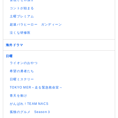
警視庁ゼロ係２
コントが始まる
土曜プレミアム
超速パラヒーロー ガンディーン
泣くな研修医
海外ドラマ
日曜
ライオンのおやつ
希望の勇者たち
日曜ミステリー
TOKYO MER～走る緊急救命室～
青天を衝け
がんばれ！TEAM NACS
孤独のグルメ Season３