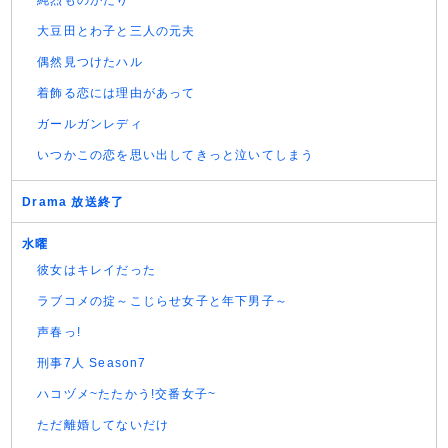
純烈ものがたり
大豆田とわ子と三人の元夫
偶然見つけたハル
着飾る恋には理由があって
ガールガンレディ
いつかこの恋を思い出してきっと泣いてしまう
Drama 放送終了
水曜
彼女はキレイだった
ラブコメの掟～こじらせ女子と年下男子～
声春っ!
刑事7人 Season7
ハコヅメ~たたかう!交番女子~
ただ離婚してないだけ