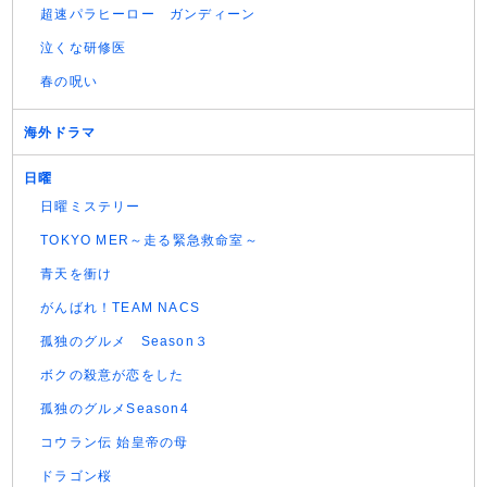
超速パラヒーロー ガンディーン
泣くな研修医
春の呪い
海外ドラマ
日曜
日曜ミステリー
TOKYO MER～走る緊急救命室～
青天を衝け
がんばれ！TEAM NACS
孤独のグルメ Season３
ボクの殺意が恋をした
孤独のグルメSeason4
コウラン伝 始皇帝の母
ドラゴン桜