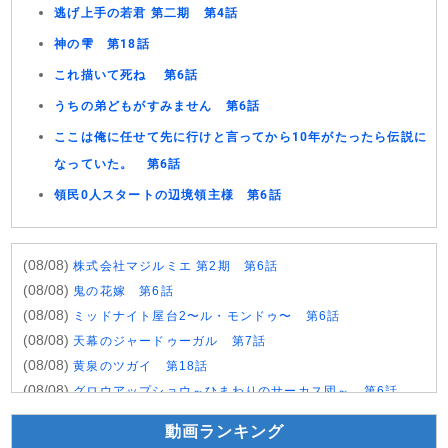
逃げ上手の若君 第二期 第4話
神の雫 第18話
これ描いて死ね 第6話
うちの弟どもがすみません 第6話
ここは俺に任せて先に行けと言ってから10年がたったら伝説に
なっていた。 第6話
領民0人スタートの辺境領主様 第6話
(08/08)
株式会社マジルミエ 第2期 第6話
(08/08)
鬼の花嫁 第6話
(08/08)
ミッドナイト屋台2〜ル・モンドゥ〜 第6話
(08/08)
天幕のジャードゥーガル 第7話
(08/08)
黄泉のツガイ 第18話
(08/08)
グロウアップショウ～ひまわりのサーカス団～ 第6話
(08/08)
夏色の雲が恋と嵐をまきおこす 第5話
動画ランキング
(08/08)
岩元先輩ノ推薦 第6話