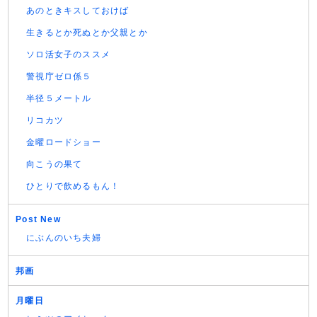
あのときキスしておけば
生きるとか死ぬとか父親とか
ソロ活女子のススメ
警視庁ゼロ係５
半径５メートル
リコカツ
金曜ロードショー
向こうの果て
ひとりで飲めるもん！
Post New
にぶんのいち夫婦
邦画
月曜日