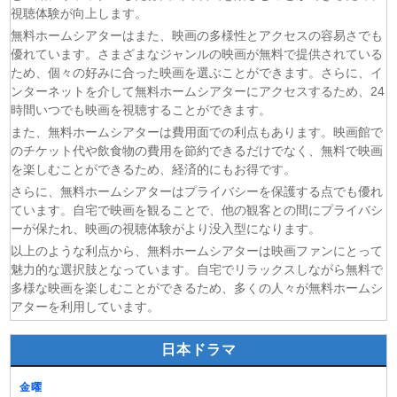
説になっていた。 第6話
視聴体験が向上します。
(07/08)
領民0人スタートの辺境領主様 第6話
無料ホームシアターはまた、映画の多様性とアクセスの容易さでも
優れています。さまざまなジャンルの映画が無料で提供されている
(07/08)
しもべの王子様 第6話
ため、個々の好みに合った映画を選ぶことができます。さらに、イ
(07/08)
転生したらスライムだった件 第4期 第17話
ンターネットを介して無料ホームシアターにアクセスするため、24
(07/08)
金曜ロードショー 動画 2026年8月7日
時間いつでも映画を視聴することができます。
(07/08)
Tシャツが乾くまで 第5話
また、無料ホームシアターは費用面での利点もあります。映画館で
のチケット代や飲食物の費用を節約できるだけでなく、無料で映画
を楽しむことができるため、経済的にもお得です。
さらに、無料ホームシアターはプライバシーを保護する点でも優れ
ています。自宅で映画を観ることで、他の観客との間にプライバシ
ーが保たれ、映画の視聴体験がより没入型になります。
以上のような利点から、無料ホームシアターは映画ファンにとって
魅力的な選択肢となっています。自宅でリラックスしながら無料で
多様な映画を楽しむことができるため、多くの人々が無料ホームシ
アターを利用しています。
日本ドラマ
金曜