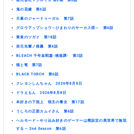
株式会社マジルミエ 第2期 第6話
鬼の花嫁 第6話
天幕のジャードゥーガル 第7話
グロウアップショウ～ひまわりのサーカス団～ 第6話
黄泉のツガイ 第18話
岩元先輩ノ推薦 第6話
BLEACH 千年血戦篇-禍進譚- 第3話
猫と竜 第7話
BLACK TORCH 第6話
クレヨンしんちゃん 2026年8月8日
ドラえもん 2026年8月8日
本好きの下剋上 領主の養女 第17話
うしろの正面カムイさん 第6話
ヘルモード～やり込み好きのゲーマーは廃設定の異世界で無双
する～ 2nd Season 第6話