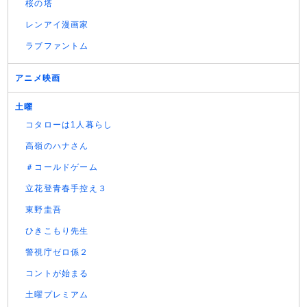
桜の塔
レンアイ漫画家
ラブファントム
アニメ映画
土曜
コタローは1人暮らし
高嶺のハナさん
＃コールドゲーム
立花登青春手控え３
東野圭吾
ひきこもり先生
警視庁ゼロ係２
コントが始まる
土曜プレミアム