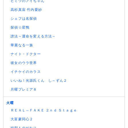
ヒミツのアイちゃん
高杉真宙 竹内愛紗
シェフは名探偵
探偵☆星鴨
謗法～運命を変える方法～
華麗なる一族
ナイト・ドクター
彼女のウラ世界
イチケイのカラス
いいね！光源氏くん し～ずん２
月曜プレミア８
火曜
ＲＥＡＬ⇔ＦＡＫＥ ２ｎｄ Ｓｔａｇｅ
大富豪同心２