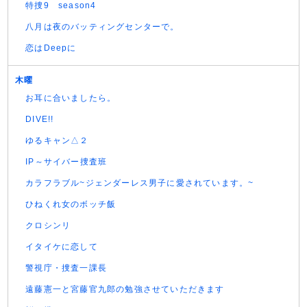
特捜9 season4
八月は夜のバッティングセンターで。
恋はDeepに
木曜
お耳に合いましたら。
DIVE!!
ゆるキャン△２
IP～サイバー捜査班
カラフラブル~ジェンダーレス男子に愛されています。~
ひねくれ女のボッチ飯
クロシンリ
イタイケに恋して
警視庁・捜査一課長
遠藤憲一と宮藤官九郎の勉強させていただきます