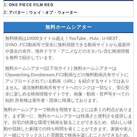
1:
(08/08)
ONE PIECE FILM RED
BLEACH 千年血戦篇-禍進譚- 第3話
2:
(08/08)
アバター：ウェイ・オブ・ウォーター
BLACK TORCH 第6話
(08/08)
猫と竜 第7話
無料ホームシアター
(08/08)
告白ー25年目の秘密ー 第5話
(08/08)
クレヨンしんちゃん 2026年8月8日
無料映画は10000タイトル超え！YouTube , Hulu , U-NEXT ,
(08/08)
ドラえもん 2026年8月8日
GYAO ,FC2動画等で安全に無料視聴できる動画サイトから最新作
や過去の名作、海外ドラマ・アニメなどのネタバレ含む映画情報
(08/08)
本好きの下剋上 領主の養女 第17話
を無料で紹介しています。
(08/08)
うしろの正面カムイさん 第6話
(08/08)
ヘルモード～やり込み好きのゲーマーは廃設定の異世界で
無料ホームシアター(以下当サイト) 無料ホームシアターは
無双する～ 2nd Season 第6話
Clipwatching,Doodstream,FC2動画などの無料動画共有サイトに
(08/08)
アップロードされている動画（URL）を紹介するサイトではあり
晩酌の流儀５ 〜夏編〜 第6話
ません。違法無料動画共有サイトへのリンクは一切なく、安心安
(07/08)
探偵のままでいて 第4話
全に楽しめる映画情報サイトです。画像・動画・音声等すべての
(07/08)
ストレンジ-伊藤潤二の夜も眠れぬ奇妙な話- 第6話
知的 所有権は著作者・団体に帰属しております。
(07/08)
逃げ上手の若君 第二期 第4話
無料ホームシアターで映画を視聴することには多くの利点がありま
(07/08)
神の雫 第18話
す。まず第一に、無料ホームシアターは快適さと便利さを提供しま
(07/08)
うちの弟どもがすみません 第6話
す。自宅の快適な環境で映画を観ることができるため、煩わしい移
(07/08)
これ描いて死ね 第6話
動や混雑した劇場での待ち時間を省くことができます。家族や友人
(07/08)
ここは俺に任せて先に行けと言ってから10年がたったら伝
と一緒にリラックスした雰囲気で映画を楽しむことができるため、