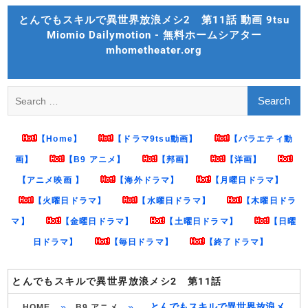
Skip
とんでもスキルで異世界放浪メシ2 第11話 動画 9tsu
to
Miomio Dailymotion - 無料ホームシアター
content
mhometheater.org
Search
for:
【Home】
【ドラマ9tsu動画】
【バラエティ動
画】
【B9 アニメ】
【邦画】
【洋画】
【アニメ映画 】
【海外ドラマ】
【月曜日ドラマ】
【火曜日ドラマ】
【水曜日ドラマ】
【木曜日ドラ
マ】
【金曜日ドラマ】
【土曜日ドラマ】
【日曜
日ドラマ】
【毎日ドラマ】
【終了ドラマ】
とんでもスキルで異世界放浪メシ2 第11話
»
»
とんでもスキルで異世界放浪メ
HOME
B9 アニメ