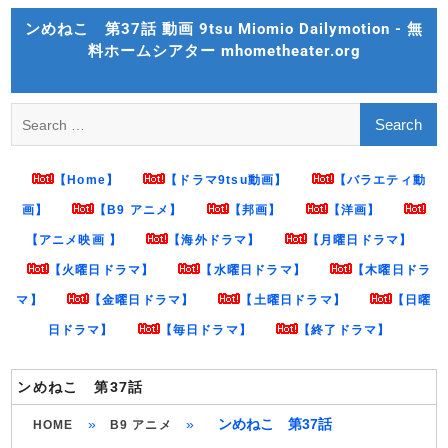
Skip
ンめねこ 第37話 動画 9tsu Miomio Dailymotion - 無
to
料ホームシアター mhometheater.org
content
Search
for:
【Home】
【ドラマ9tsu動画】
【バラエティ動
画】
【B9 アニメ】
【邦画】
【洋画】
【アニメ映画 】
【海外ドラマ】
【月曜日ドラマ】
【火曜日ドラマ】
【水曜日ドラマ】
【木曜日ドラ
マ】
【金曜日ドラマ】
【土曜日ドラマ】
【日曜
日ドラマ】
【毎日ドラマ】
【終了ドラマ】
ンめねこ 第37話
»
»
ンめねこ 第37話
HOME
B9 アニメ