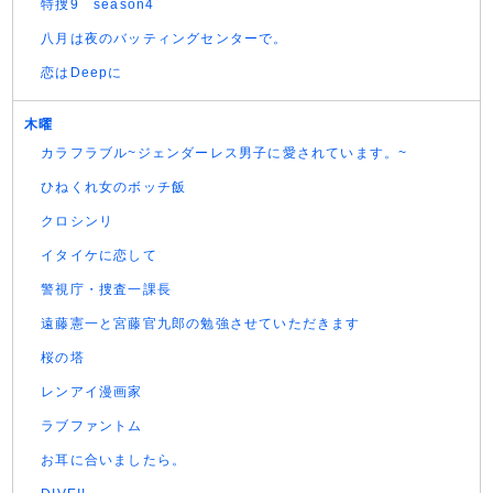
特捜9 season4
八月は夜のバッティングセンターで。
恋はDeepに
木曜
カラフラブル~ジェンダーレス男子に愛されています。~
ひねくれ女のボッチ飯
クロシンリ
イタイケに恋して
警視庁・捜査一課長
遠藤憲一と宮藤官九郎の勉強させていただきます
桜の塔
レンアイ漫画家
ラブファントム
お耳に合いましたら。