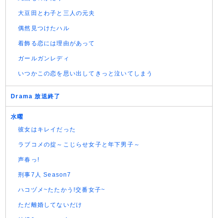
大豆田とわ子と三人の元夫
偶然見つけたハル
着飾る恋には理由があって
ガールガンレディ
いつかこの恋を思い出してきっと泣いてしまう
Drama 放送終了
水曜
彼女はキレイだった
ラブコメの掟～こじらせ女子と年下男子～
声春っ!
刑事7人 Season7
ハコヅメ~たたかう!交番女子~
ただ離婚してないだけ