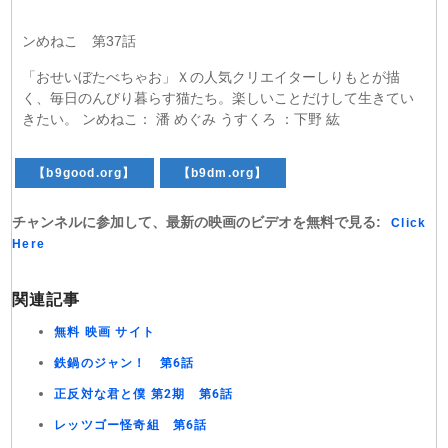
ンめねこ 第37話
「おせいぼたべちゃお」Ｘの人気クリエイターしりもとが描
く、毎日のんびり暮らす猫たち。楽しいことだけして生きてい
きたい。 ンめねこ： 潘 めぐみ うすくろ ：下野 紘
【b9good.org】
【b9dm.org】
チャンネルに参加して、最新の映画のビデオを無料で見る:
Click
Here
関連記事
無料 映画 サイト
鉄鍋のジャン！ 第6話
正反対な君と僕 第2期 第6話
レッツゴー怪奇組 第6話