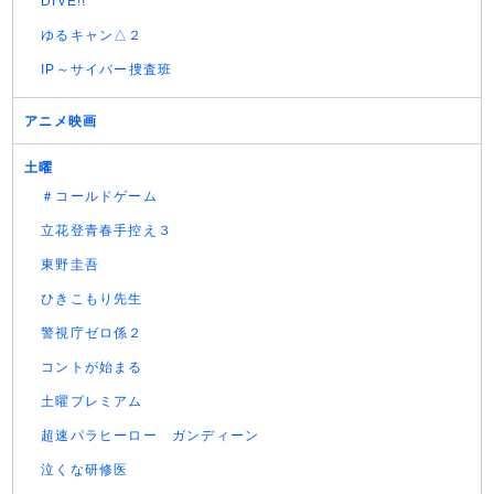
DIVE!!
ゆるキャン△２
IP～サイバー捜査班
アニメ映画
土曜
＃コールドゲーム
立花登青春手控え３
東野圭吾
ひきこもり先生
警視庁ゼロ係２
コントが始まる
土曜プレミアム
超速パラヒーロー ガンディーン
泣くな研修医