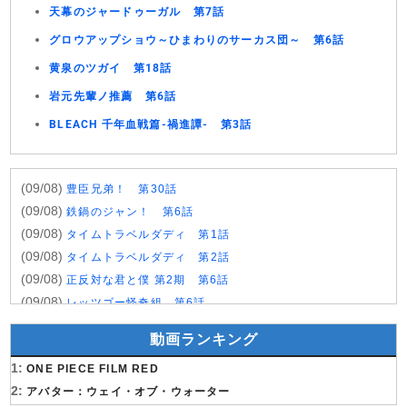
天幕のジャードゥーガル 第7話
グロウアップショウ～ひまわりのサーカス団～ 第6話
黄泉のツガイ 第18話
岩元先輩ノ推薦 第6話
BLEACH 千年血戦篇-禍進譚- 第3話
(09/08)
豊臣兄弟！ 第30話
(09/08)
鉄鍋のジャン！ 第6話
(09/08)
タイムトラベルダディ 第1話
(09/08)
タイムトラベルダディ 第2話
(09/08)
正反対な君と僕 第2期 第6話
(09/08)
レッツゴー怪奇組 第6話
(09/08)
名探偵プリキュア！ 第28話
動画ランキング
(09/08)
仮面ライダーゼッツ 第47話
1:
(09/08)
ONE PIECE FILM RED
DIGIMON BEATBREAK 第42話
2:
(09/08)
アバター：ウェイ・オブ・ウォーター
角醒ハンター オメガホーン 第3話