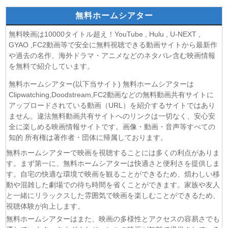
(09/08)
おねがいアイプリ 第19話
無料ホームシアター
(09/08)
MAO 第19話
(09/08)
才女のお世話 高嶺の花だらけな名門校で、学院一のお嬢様
無料映画は10000タイトル超え！YouTube , Hulu , U-NEXT ,
(生活能力皆無)を陰ながらお世話することになりました 第6話
GYAO ,FC2動画等で安全に無料視聴できる動画サイトから最新作
(09/08)
魔法少女リリカルなのは EXCEEDS Gun Blaze
や過去の名作、海外ドラマ・アニメなどのネタバレ含む映画情報
Vengeance 第6話
を無料で紹介しています。
(09/08)
「きみを愛する気はない」と言った次期公爵様がなぜか溺
無料ホームシアター(以下当サイト) 無料ホームシアターは
愛してきます 第6話
Clipwatching,Doodstream,FC2動画などの無料動画共有サイトに
(09/08)
花織さんは転生しても喧嘩がしたい 第5話
アップロードされている動画（URL）を紹介するサイトではあり
(08/08)
株式会社マジルミエ 第2期 第6話
ません。違法無料動画共有サイトへのリンクは一切なく、安心安
(08/08)
全に楽しめる映画情報サイトです。画像・動画・音声等すべての
鬼の花嫁 第6話
知的 所有権は著作者・団体に帰属しております。
(08/08)
ミッドナイト屋台2〜ル・モンドゥ〜 第6話
(08/08)
天幕のジャードゥーガル 第7話
無料ホームシアターで映画を視聴することには多くの利点がありま
す。まず第一に、無料ホームシアターは快適さと便利さを提供しま
(08/08)
黄泉のツガイ 第18話
す。自宅の快適な環境で映画を観ることができるため、煩わしい移
(08/08)
グロウアップショウ～ひまわりのサーカス団～ 第6話
動や混雑した劇場での待ち時間を省くことができます。家族や友人
(08/08)
夏色の雲が恋と嵐をまきおこす 第5話
と一緒にリラックスした雰囲気で映画を楽しむことができるため、
(08/08)
岩元先輩ノ推薦 第6話
視聴体験が向上します。
(08/08)
BLEACH 千年血戦篇-禍進譚- 第3話
無料ホームシアターはまた、映画の多様性とアクセスの容易さでも
(08/08)