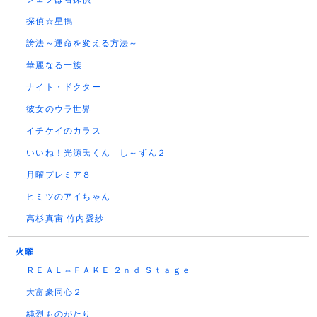
探偵☆星鴨
謗法～運命を変える方法～
華麗なる一族
ナイト・ドクター
彼女のウラ世界
イチケイのカラス
いいね！光源氏くん し～ずん２
月曜プレミア８
ヒミツのアイちゃん
高杉真宙 竹内愛紗
火曜
ＲＥＡＬ⇔ＦＡＫＥ ２ｎｄ Ｓｔａｇｅ
大富豪同心２
純烈ものがたり