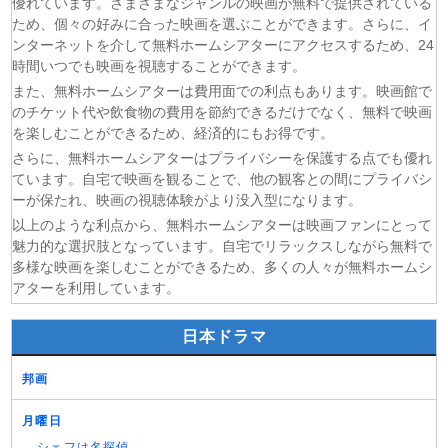
BLACK TORCH 第6話
優れています。さまざまなジャンルの映画が無料で提供されている
ため、個々の好みに合った映画を選ぶことができます。さらに、イ
(08/08)
猫と竜 第7話
ンターネットを介して無料ホームシアターにアクセスするため、24
(08/08)
告白ー25年目の秘密ー 第5話
時間いつでも映画を視聴することができます。
(08/08)
クレヨンしんちゃん 2026年8月8日
また、無料ホームシアターは費用面での利点もあります。映画館で
(08/08)
ドラえもん 2026年8月8日
のチケット代や飲食物の費用を節約できるだけでなく、無料で映画
を楽しむことができるため、経済的にもお得です。
さらに、無料ホームシアターはプライバシーを保護する点でも優れ
ています。自宅で映画を観ることで、他の観客との間にプライバシ
ーが保たれ、映画の視聴体験がより没入型になります。
以上のような利点から、無料ホームシアターは映画ファンにとって
魅力的な選択肢となっています。自宅でリラックスしながら無料で
多様な映画を楽しむことができるため、多くの人々が無料ホームシ
アターを利用しています。
日本ドラマ
邦画
月曜日
シェフは名探偵