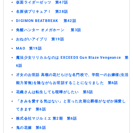
仮面ライダーゼッツ 第47話
名探偵プリキュア！ 第28話
DIGIMON BEATBREAK 第42話
角醒ハンター オメガホーン 第3話
おねがいアイプリ 第19話
MAO 第19話
魔法少女リリカルなのは EXCEEDS Gun Blaze Vengeance 第
6話
才女のお世話 高嶺の花だらけな名門校で、学院一のお嬢様(生活
能力皆無)を陰ながらお世話することになりました 第6話
花織さんは転生しても喧嘩がしたい 第5話
「きみを愛する気はない」と言った次期公爵様がなぜか溺愛し
てきます 第6話
株式会社マジルミエ 第2期 第6話
鬼の花嫁 第6話