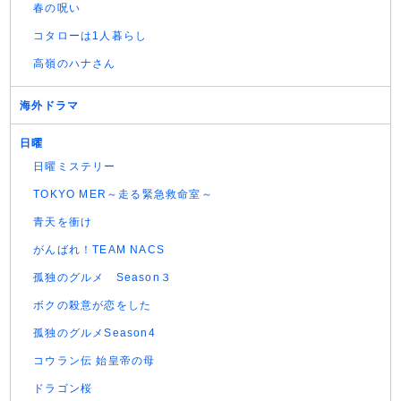
春の呪い
コタローは1人暮らし
高嶺のハナさん
海外ドラマ
日曜
日曜ミステリー
TOKYO MER～走る緊急救命室～
青天を衝け
がんばれ！TEAM NACS
孤独のグルメ Season３
ボクの殺意が恋をした
孤独のグルメSeason4
コウラン伝 始皇帝の母
ドラゴン桜