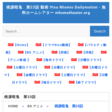
Skip
桃源暗鬼 第23話 動画 9tsu Miomio Dailymotion - 無
to
料ホームシアター mhometheater.org
content
Search
for:
【Home】
【ドラマ9tsu動画】
【バラエティ動
画】
【B9 アニメ】
【邦画】
【洋画】
【アニメ映画 】
【海外ドラマ】
【月曜日ドラマ】
【火曜日ドラマ】
【水曜日ドラマ】
【木曜日ドラ
マ】
【金曜日ドラマ】
【土曜日ドラマ】
【日曜
日ドラマ】
【毎日ドラマ】
【終了ドラマ】
桃源暗鬼 第23話
»
»
桃源暗鬼 第23話
HOME
B9 アニメ