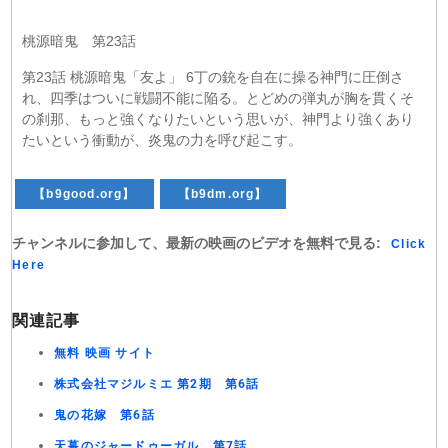
桃源暗鬼 第23話
第23話 桃源暗鬼「友よ」 6丁の銃を自在に操る神門に圧倒さ
れ、四季はついに戦闘不能に陥る。とどめの弾丸が胸を貫くそ
の刹那、もっと強くなりたいという思いが、神門より強くあり
たいという衝動が、炎鬼の力を呼び起こす。
【b9good.org】
【b9dm.org】
チャンネルに参加して、最新の映画のビデオを無料で見る:
Click
Here
関連記事
無料 映画 サイト
株式会社マジルミエ 第2期 第6話
鬼の花嫁 第6話
天幕のジャードゥーガル 第7話