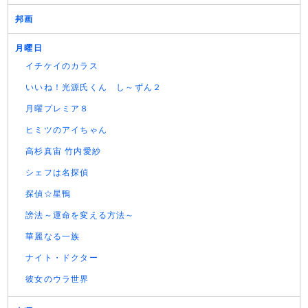
邦画
月曜日
イチケイのカラス
いいね！光源氏くん し～ずん２
月曜プレミア８
ヒミツのアイちゃん
高杉真宙 竹内愛紗
シェフは名探偵
探偵☆星鴨
謗法～運命を変える方法～
華麗なる一族
ナイト・ドクター
彼女のウラ世界