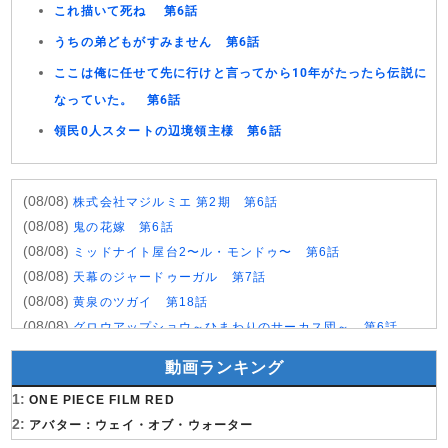
これ描いて死ね 第6話
うちの弟どもがすみません 第6話
ここは俺に任せて先に行けと言ってから10年がたったら伝説に
なっていた。 第6話
領民0人スタートの辺境領主様 第6話
(08/08)
株式会社マジルミエ 第2期 第6話
(08/08)
鬼の花嫁 第6話
(08/08)
ミッドナイト屋台2〜ル・モンドゥ〜 第6話
(08/08)
天幕のジャードゥーガル 第7話
(08/08)
黄泉のツガイ 第18話
(08/08)
グロウアップショウ～ひまわりのサーカス団～ 第6話
(08/08)
夏色の雲が恋と嵐をまきおこす 第5話
動画ランキング
(08/08)
岩元先輩ノ推薦 第6話
1:
(08/08)
ONE PIECE FILM RED
BLEACH 千年血戦篇-禍進譚- 第3話
2:
(08/08)
アバター：ウェイ・オブ・ウォーター
BLACK TORCH 第6話