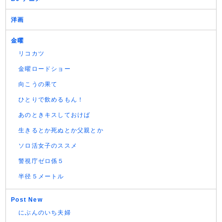
洋画
金曜
リコカツ
金曜ロードショー
向こうの果て
ひとりで飲めるもん！
あのときキスしておけば
生きるとか死ぬとか父親とか
ソロ活女子のススメ
警視庁ゼロ係５
半径５メートル
Post New
にぶんのいち夫婦