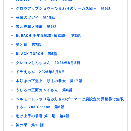
グロウアップショウ～ひまわりのサーカス団～ 第6話
黄泉のツガイ 第18話
岩元先輩ノ推薦 第6話
BLEACH 千年血戦篇-禍進譚- 第3話
猫と竜 第7話
BLACK TORCH 第6話
クレヨンしんちゃん 2026年8月8日
ドラえもん 2026年8月8日
本好きの下剋上 領主の養女 第17話
うしろの正面カムイさん 第6話
ヘルモード～やり込み好きのゲーマーは廃設定の異世界で無双
する～ 2nd Season 第6話
逃げ上手の若君 第二期 第4話
神の雫 第18話