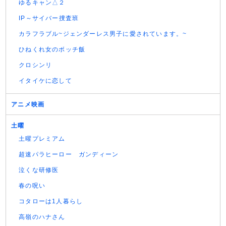
ゆるキャン△２
IP～サイバー捜査班
カラフラブル~ジェンダーレス男子に愛されています。~
ひねくれ女のボッチ飯
クロシンリ
イタイケに恋して
アニメ映画
土曜
土曜プレミアム
超速パラヒーロー ガンディーン
泣くな研修医
春の呪い
コタローは1人暮らし
高嶺のハナさん