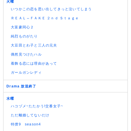
火曜
いつかこの恋を思い出してきっと泣いてしまう
ＲＥＡＬ⇔ＦＡＫＥ ２ｎｄ Ｓｔａｇｅ
大富豪同心２
純烈ものがたり
大豆田とわ子と三人の元夫
偶然見つけたハル
着飾る恋には理由があって
ガールガンレディ
Drama 放送終了
水曜
ハコヅメ~たたかう!交番女子~
ただ離婚してないだけ
特捜9 season4