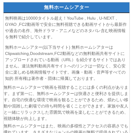
(08/08)
猫と竜 第7話
無料ホームシアター
(08/08)
告白ー25年目の秘密ー 第5話
(08/08)
クレヨンしんちゃん 2026年8月8日
無料映画は10000タイトル超え！YouTube , Hulu , U-NEXT ,
(08/08)
ドラえもん 2026年8月8日
GYAO ,FC2動画等で安全に無料視聴できる動画サイトから最新作
や過去の名作、海外ドラマ・アニメなどのネタバレ含む映画情報
(08/08)
本好きの下剋上 領主の養女 第17話
を無料で紹介しています。
(08/08)
うしろの正面カムイさん 第6話
(08/08)
ヘルモード～やり込み好きのゲーマーは廃設定の異世界で
無料ホームシアター(以下当サイト) 無料ホームシアターは
無双する～ 2nd Season 第6話
Clipwatching,Doodstream,FC2動画などの無料動画共有サイトに
(08/08)
アップロードされている動画（URL）を紹介するサイトではあり
晩酌の流儀５ 〜夏編〜 第6話
ません。違法無料動画共有サイトへのリンクは一切なく、安心安
(07/08)
探偵のままでいて 第4話
全に楽しめる映画情報サイトです。画像・動画・音声等すべての
(07/08)
ストレンジ-伊藤潤二の夜も眠れぬ奇妙な話- 第6話
知的 所有権は著作者・団体に帰属しております。
(07/08)
逃げ上手の若君 第二期 第4話
無料ホームシアターで映画を視聴することには多くの利点がありま
(07/08)
神の雫 第18話
す。まず第一に、無料ホームシアターは快適さと便利さを提供しま
(07/08)
うちの弟どもがすみません 第6話
す。自宅の快適な環境で映画を観ることができるため、煩わしい移
(07/08)
これ描いて死ね 第6話
動や混雑した劇場での待ち時間を省くことができます。家族や友人
(07/08)
ここは俺に任せて先に行けと言ってから10年がたったら伝
と一緒にリラックスした雰囲気で映画を楽しむことができるため、
説になっていた。 第6話
視聴体験が向上します。
(07/08)
領民0人スタートの辺境領主様 第6話
無料ホームシアターはまた、映画の多様性とアクセスの容易さでも
優れています。さまざまなジャンルの映画が無料で提供されている
(07/08)
しもべの王子様 第6話