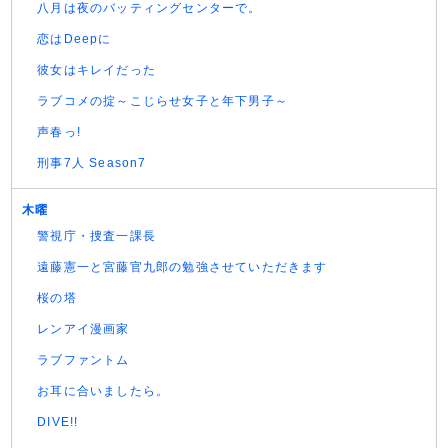
八月は夜のバッティングセンターで。
恋はDeepに
彼女はキレイだった
ラブコメの掟～こじらせ女子と年下男子～
声春っ!
刑事7人 Season7
木曜
警視庁・捜査一課長
遠藤憲一と宮藤官九郎の勉強させていただきます
桜の塔
レンアイ漫画家
ラブファントム
お耳に合いましたら。
DIVE!!