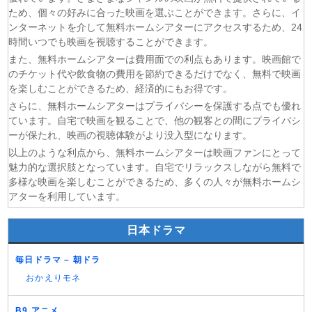
ため、個々の好みに合った映画を選ぶことができます。さらに、イ
(07/08)
転生したらスライムだった件 第4期 第17話
ンターネットを介して無料ホームシアターにアクセスするため、24
(07/08)
金曜ロードショー 動画 2026年8月7日
時間いつでも映画を視聴することができます。
(07/08)
Tシャツが乾くまで 第5話
また、無料ホームシアターは費用面での利点もあります。映画館で
のチケット代や飲食物の費用を節約できるだけでなく、無料で映画
を楽しむことができるため、経済的にもお得です。
さらに、無料ホームシアターはプライバシーを保護する点でも優れ
ています。自宅で映画を観ることで、他の観客との間にプライバシ
ーが保たれ、映画の視聴体験がより没入型になります。
以上のような利点から、無料ホームシアターは映画ファンにとって
魅力的な選択肢となっています。自宅でリラックスしながら無料で
多様な映画を楽しむことができるため、多くの人々が無料ホームシ
アターを利用しています。
日本ドラマ
毎日ドラマ – 朝ドラ
おかえりモネ
B9 アニメ