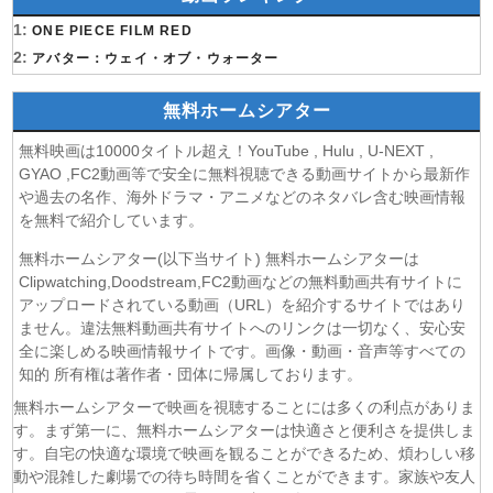
(07/08)
うちの弟どもがすみません 第6話
(07/08)
1:
これ描いて死ね 第6話
ONE PIECE FILM RED
(07/08)
2:
ここは俺に任せて先に行けと言ってから10年がたったら伝
アバター：ウェイ・オブ・ウォーター
説になっていた。 第6話
(07/08)
領民0人スタートの辺境領主様 第6話
無料ホームシアター
(07/08)
しもべの王子様 第6話
無料映画は10000タイトル超え！YouTube , Hulu , U-NEXT ,
(07/08)
転生したらスライムだった件 第4期 第17話
GYAO ,FC2動画等で安全に無料視聴できる動画サイトから最新作
(07/08)
金曜ロードショー 動画 2026年8月7日
や過去の名作、海外ドラマ・アニメなどのネタバレ含む映画情報
(07/08)
Tシャツが乾くまで 第5話
を無料で紹介しています。
(07/08)
リーガルビート ー逆転の法廷ー 第3話
無料ホームシアター(以下当サイト) 無料ホームシアターは
(07/08)
乙女怪獣キャラメリゼ 第6話
Clipwatching,Doodstream,FC2動画などの無料動画共有サイトに
(07/08)
チョッちゃん 第87話
アップロードされている動画（URL）を紹介するサイトではあり
(07/08)
ません。違法無料動画共有サイトへのリンクは一切なく、安心安
ひまわり 第95話
全に楽しめる映画情報サイトです。画像・動画・音声等すべての
(07/08)
マッサン 第19話
知的 所有権は著作者・団体に帰属しております。
(07/08)
風、薫る 第95話
無料ホームシアターで映画を視聴することには多くの利点がありま
(07/08)
夫婦と16歳〜狂気の隣人〜 第6話
す。まず第一に、無料ホームシアターは快適さと便利さを提供しま
(07/08)
今から、親友やめようか。 第7話
す。自宅の快適な環境で映画を観ることができるため、煩わしい移
(07/08)
未婚詐欺 私の知らない彼の顔 第4話
動や混雑した劇場での待ち時間を省くことができます。家族や友人
(07/08)
ヤニねこ 第6話