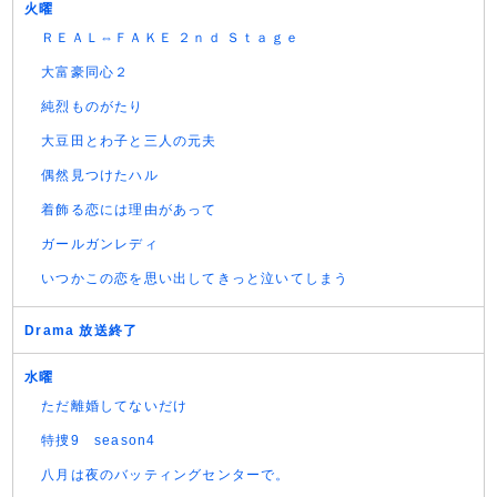
火曜
ＲＥＡＬ⇔ＦＡＫＥ ２ｎｄ Ｓｔａｇｅ
大富豪同心２
純烈ものがたり
大豆田とわ子と三人の元夫
偶然見つけたハル
着飾る恋には理由があって
ガールガンレディ
いつかこの恋を思い出してきっと泣いてしまう
Drama 放送終了
水曜
ただ離婚してないだけ
特捜9 season4
八月は夜のバッティングセンターで。