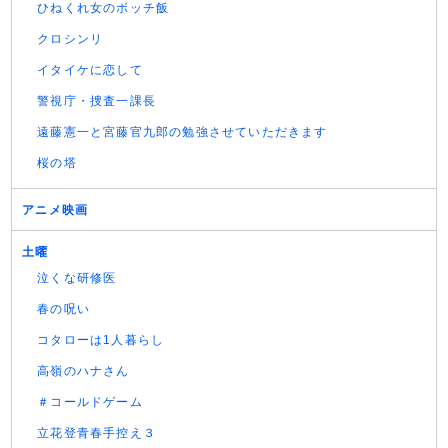
ひねくれ女のボッチ飯
クロシンリ
イタイケに恋して
警視庁・捜査一課長
遠藤憲一と宮藤官九郎の勉強させていただきます
桜の塔
アニメ映画
土曜
泣くな研修医
春の呪い
コタローは1人暮らし
高嶺のハナさん
＃コールドゲーム
立花登青春手控え３