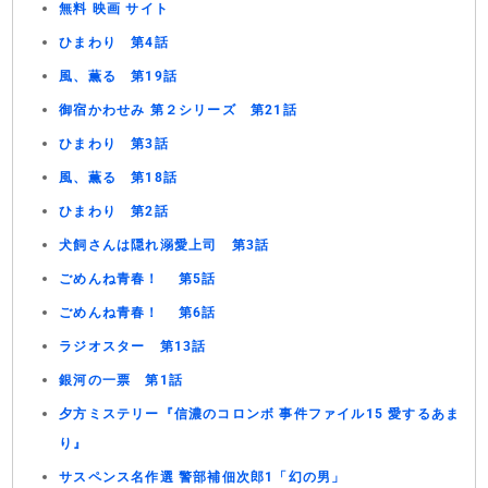
無料 映画 サイト
ひまわり 第4話
風、薫る 第19話
御宿かわせみ 第２シリーズ 第21話
ひまわり 第3話
風、薫る 第18話
ひまわり 第2話
犬飼さんは隠れ溺愛上司 第3話
ごめんね青春！ 第5話
ごめんね青春！ 第6話
ラジオスター 第13話
銀河の一票 第1話
夕方ミステリー『信濃のコロンボ 事件ファイル15 愛するあま
り』
サスペンス名作選 警部補佃次郎1「幻の男」