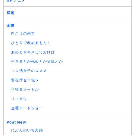
B9 アニメ
洋画
金曜
向こうの果て
ひとりで飲めるもん！
あのときキスしておけば
生きるとか死ぬとか父親とか
ソロ活女子のススメ
警視庁ゼロ係５
半径５メートル
リコカツ
金曜ロードショー
Post New
にぶんのいち夫婦