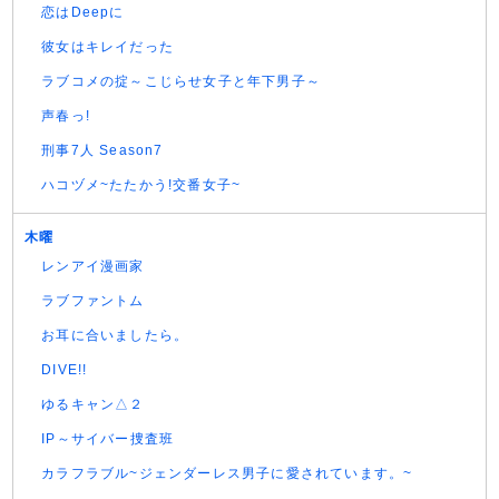
恋はDeepに
彼女はキレイだった
ラブコメの掟～こじらせ女子と年下男子～
声春っ!
刑事7人 Season7
ハコヅメ~たたかう!交番女子~
木曜
レンアイ漫画家
ラブファントム
お耳に合いましたら。
DIVE!!
ゆるキャン△２
IP～サイバー捜査班
カラフラブル~ジェンダーレス男子に愛されています。~