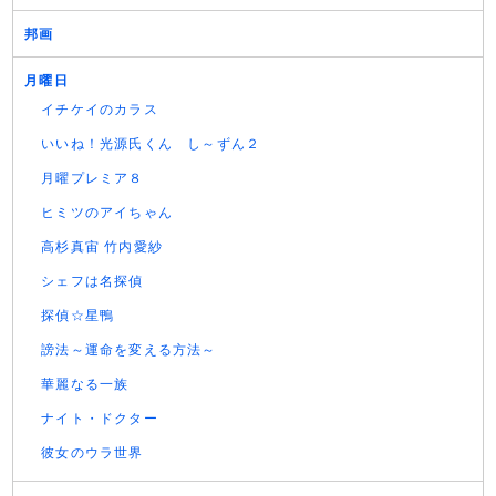
邦画
月曜日
イチケイのカラス
いいね！光源氏くん し～ずん２
月曜プレミア８
ヒミツのアイちゃん
高杉真宙 竹内愛紗
シェフは名探偵
探偵☆星鴨
謗法～運命を変える方法～
華麗なる一族
ナイト・ドクター
彼女のウラ世界