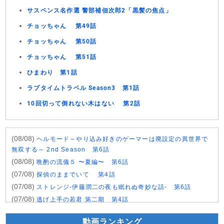
サスペンス名作選 警部補佃次郎2「黒髪の焦点」
チョッちゃん 第49話
チョッちゃん 第50話
チョッちゃん 第51話
ひまわり 第1話
ラブタイムトラベル Season3 第1話
10回切って倒れない木はない 第2話
(08/08)
ヘルモード～やり込み好きのゲーマーは廃設定の異世界で
無双する～ 2nd Season 第6話
(08/08)
晩酌の流儀５ 〜夏編〜 第6話
(07/08)
探偵のままでいて 第4話
(07/08)
ストレンジ-伊藤潤二の夜も眠れぬ奇妙な話- 第6話
(07/08)
逃げ上手の若君 第二期 第4話
(07/08)
神の雫 第18話
動画ランキング