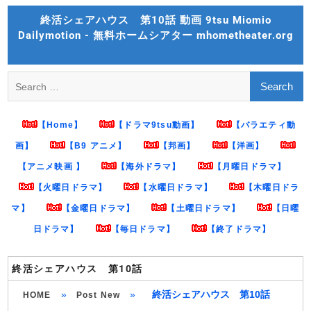
Skip
終活シェアハウス 第10話 動画 9tsu Miomio
to
Dailymotion - 無料ホームシアター mhometheater.org
content
Search
for:
【Home】
【ドラマ9tsu動画】
【バラエティ動
画】
【B9 アニメ】
【邦画】
【洋画】
【アニメ映画 】
【海外ドラマ】
【月曜日ドラマ】
【火曜日ドラマ】
【水曜日ドラマ】
【木曜日ドラ
マ】
【金曜日ドラマ】
【土曜日ドラマ】
【日曜
日ドラマ】
【毎日ドラマ】
【終了ドラマ】
終活シェアハウス 第10話
»
»
終活シェアハウス 第10話
HOME
Post New