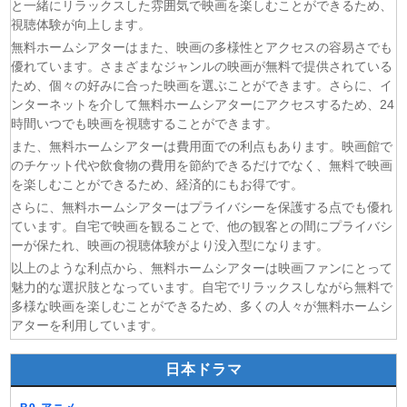
と一緒にリラックスした雰囲気で映画を楽しむことができるため、
(07/08)
追放された転生重騎士はゲーム知識で無双する 第6話
視聴体験が向上します。
(06/08)
一緒にごはんをたべるだけ 第6話
無料ホームシアターはまた、映画の多様性とアクセスの容易さでも
優れています。さまざまなジャンルの映画が無料で提供されている
(06/08)
夫に不倫をお願いされました 第5話
ため、個々の好みに合った映画を選ぶことができます。さらに、イ
(06/08)
親愛なる夫へ〜完璧な妻の嘘〜 第6話
ンターネットを介して無料ホームシアターにアクセスするため、24
(06/08)
落第賢者の学院無双〜二度目の転生、Sランクチート魔術
時間いつでも映画を視聴することができます。
師冒険録〜 第7話
また、無料ホームシアターは費用面での利点もあります。映画館で
(06/08)
メビウス・ダスト 第5話
のチケット代や飲食物の費用を節約できるだけでなく、無料で映画
を楽しむことができるため、経済的にもお得です。
さらに、無料ホームシアターはプライバシーを保護する点でも優れ
ています。自宅で映画を観ることで、他の観客との間にプライバシ
ーが保たれ、映画の視聴体験がより没入型になります。
以上のような利点から、無料ホームシアターは映画ファンにとって
魅力的な選択肢となっています。自宅でリラックスしながら無料で
多様な映画を楽しむことができるため、多くの人々が無料ホームシ
アターを利用しています。
日本ドラマ