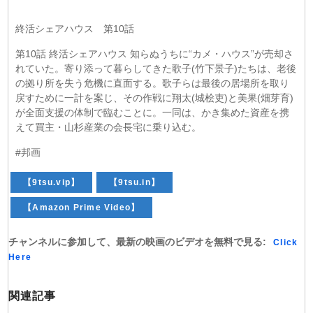
終活シェアハウス 第10話
第10話 終活シェアハウス 知らぬうちに“カメ・ハウス”が売却さ
れていた。寄り添って暮らしてきた歌子(竹下景子)たちは、老後
の拠り所を失う危機に直面する。歌子らは最後の居場所を取り
戻すために一計を案じ、その作戦に翔太(城桧吏)と美果(畑芽育)
が全面支援の体制で臨むことに。一同は、かき集めた資産を携
えて買主・山杉産業の会長宅に乗り込む。
#邦画
【9tsu.vip】
【9tsu.in】
【Amazon Prime Video】
チャンネルに参加して、最新の映画のビデオを無料で見る:
Click
Here
関連記事