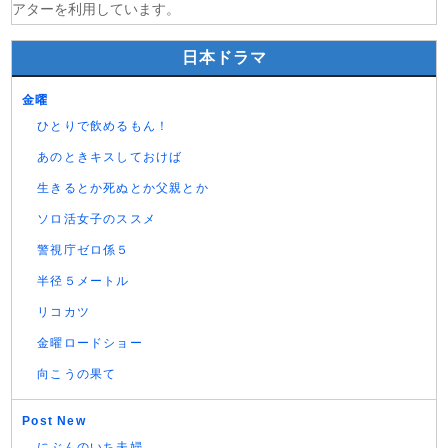
アターを利用しています。
日本ドラマ
金曜
ひとりで飲めるもん！
あのときキスしておけば
生きるとか死ぬとか父親とか
ソロ活女子のススメ
警視庁ゼロ係５
半径５メートル
リコカツ
金曜ロードショー
向こうの果て
Post New
にぶんのいち夫婦