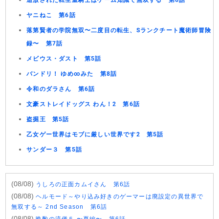
追放された転生重騎士はゲーム知識で無双する 第6話
ヤニねこ 第6話
落第賢者の学院無双〜二度目の転生、Sランクチート魔術師冒険
録〜 第7話
メビウス・ダスト 第5話
バンドリ！ ゆめ∞みた 第8話
令和のダラさん 第6話
文豪ストレイドッグス わん！2 第6話
盗掘王 第5話
乙女ゲー世界はモブに厳しい世界です2 第5話
サンダー３ 第5話
(08/08)
うしろの正面カムイさん 第6話
(08/08)
ヘルモード～やり込み好きのゲーマーは廃設定の異世界で
無双する～ 2nd Season 第6話
(08/08)