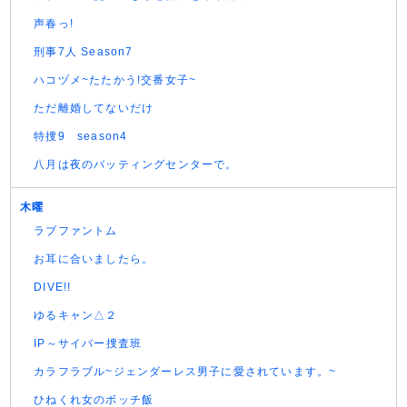
声春っ!
刑事7人 Season7
ハコヅメ~たたかう!交番女子~
ただ離婚してないだけ
特捜9 season4
八月は夜のバッティングセンターで。
木曜
ラブファントム
お耳に合いましたら。
DIVE!!
ゆるキャン△２
IP～サイバー捜査班
カラフラブル~ジェンダーレス男子に愛されています。~
ひねくれ女のボッチ飯