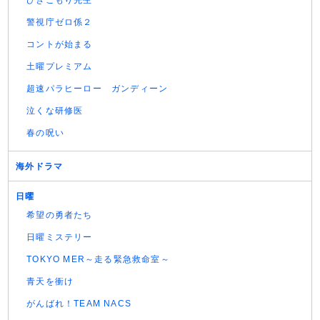
ひきこもり先生
警視庁ゼロ係２
コントが始まる
土曜プレミアム
超速パラヒーロー ガンディーン
泣くな研修医
春の呪い
海外ドラマ
日曜
希望の勇者たち
日曜ミステリー
TOKYO MER～走る緊急救命室～
青天を衝け
がんばれ！TEAM NACS