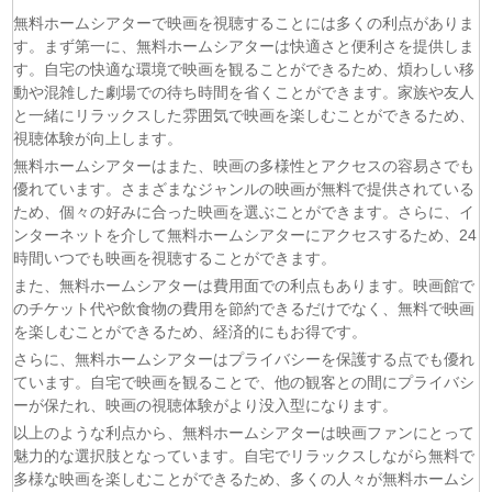
無料ホームシアターで映画を視聴することには多くの利点がありま
(07/08)
風、薫る 第95話
す。まず第一に、無料ホームシアターは快適さと便利さを提供しま
(07/08)
夫婦と16歳〜狂気の隣人〜 第6話
す。自宅の快適な環境で映画を観ることができるため、煩わしい移
(07/08)
今から、親友やめようか。 第7話
動や混雑した劇場での待ち時間を省くことができます。家族や友人
(07/08)
未婚詐欺 私の知らない彼の顔 第4話
と一緒にリラックスした雰囲気で映画を楽しむことができるため、
(07/08)
ヤニねこ 第6話
視聴体験が向上します。
(07/08)
追放された転生重騎士はゲーム知識で無双する 第6話
無料ホームシアターはまた、映画の多様性とアクセスの容易さでも
優れています。さまざまなジャンルの映画が無料で提供されている
(06/08)
一緒にごはんをたべるだけ 第6話
ため、個々の好みに合った映画を選ぶことができます。さらに、イ
(06/08)
夫に不倫をお願いされました 第5話
ンターネットを介して無料ホームシアターにアクセスするため、24
(06/08)
親愛なる夫へ〜完璧な妻の嘘〜 第6話
時間いつでも映画を視聴することができます。
(06/08)
落第賢者の学院無双〜二度目の転生、Sランクチート魔術
また、無料ホームシアターは費用面での利点もあります。映画館で
師冒険録〜 第7話
のチケット代や飲食物の費用を節約できるだけでなく、無料で映画
を楽しむことができるため、経済的にもお得です。
さらに、無料ホームシアターはプライバシーを保護する点でも優れ
ています。自宅で映画を観ることで、他の観客との間にプライバシ
ーが保たれ、映画の視聴体験がより没入型になります。
以上のような利点から、無料ホームシアターは映画ファンにとって
魅力的な選択肢となっています。自宅でリラックスしながら無料で
多様な映画を楽しむことができるため、多くの人々が無料ホームシ