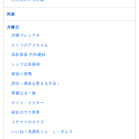
邦画
月曜日
月曜プレミア８
ヒミツのアイちゃん
高杉真宙 竹内愛紗
シェフは名探偵
探偵☆星鴨
謗法～運命を変える方法～
華麗なる一族
ナイト・ドクター
彼女のウラ世界
イチケイのカラス
いいね！光源氏くん し～ずん２