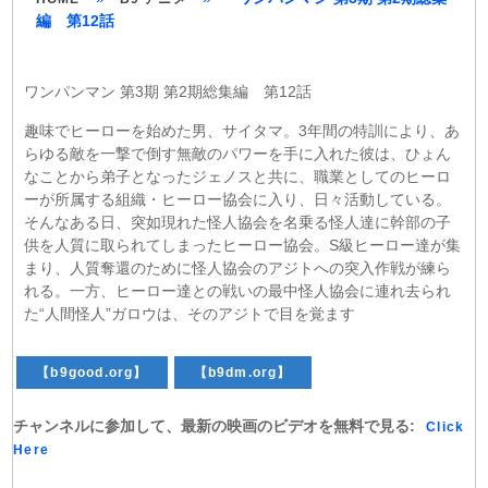
編 第12話
ワンパンマン 第3期 第2期総集編 第12話
趣味でヒーローを始めた男、サイタマ。3年間の特訓により、あ
らゆる敵を一撃で倒す無敵のパワーを手に入れた彼は、ひょん
なことから弟子となったジェノスと共に、職業としてのヒーロ
ーが所属する組織・ヒーロー協会に入り、日々活動している。
そんなある日、突如現れた怪人協会を名乗る怪人達に幹部の子
供を人質に取られてしまったヒーロー協会。S級ヒーロー達が集
まり、人質奪還のために怪人協会のアジトへの突入作戦が練ら
れる。一方、ヒーロー達との戦いの最中怪人協会に連れ去られ
た“人間怪人”ガロウは、そのアジトで目を覚ます
【b9good.org】
【b9dm.org】
チャンネルに参加して、最新の映画のビデオを無料で見る:
Click
Here