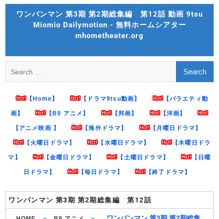
Skip
ワンパンマン 第3期 第2期総集編 第12話 動画 9tsu
to
Miomio Dailymotion - 無料ホームシアター
content
mhometheater.org
Search
for:
【Home】
【ドラマ9tsu動画】
【バラエティ動
画】
【B9 アニメ】
【邦画】
【洋画】
【アニメ映画 】
【海外ドラマ】
【月曜日ドラマ】
【火曜日ドラマ】
【水曜日ドラマ】
【木曜日ドラ
マ】
【金曜日ドラマ】
【土曜日ドラマ】
【日曜
日ドラマ】
【毎日ドラマ】
【終了ドラマ】
ワンパンマン 第3期 第2期総集編 第12話
»
»
ワンパンマン 第3期 第2期総集
HOME
B9 アニメ