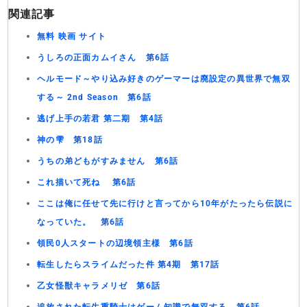
関連記事
無料 映画 サイト
うしろの正面カムイさん 第6話
ヘルモード～やり込み好きのゲーマーは廃設定の異世界で無双
する～ 2nd Season 第6話
逃げ上手の若君 第二期 第4話
神の雫 第18話
うちの弟どもがすみません 第6話
これ描いて死ね 第6話
ここは俺に任せて先に行けと言ってから10年がたったら伝説に
なっていた。 第6話
領民0人スタートの辺境領主様 第6話
転生したらスライムだった件 第4期 第17話
乙女怪獣キャラメリゼ 第6話