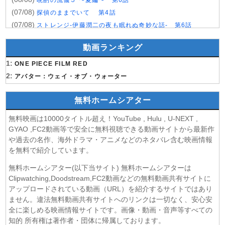
晩酌の流儀５ 〜夏編〜 第6話
(07/08)
探偵のままでいて 第4話
(07/08)
ストレンジ-伊藤潤二の夜も眠れぬ奇妙な話- 第6話
(07/08)
逃げ上手の若君 第二期 第4話
動画ランキング
(07/08)
神の雫 第18話
(07/08)
1:
うちの弟どもがすみません 第6話
ONE PIECE FILM RED
(07/08)
2:
これ描いて死ね 第6話
アバター：ウェイ・オブ・ウォーター
(07/08)
ここは俺に任せて先に行けと言ってから10年がたったら伝
説になっていた。 第6話
無料ホームシアター
(07/08)
領民0人スタートの辺境領主様 第6話
無料映画は10000タイトル超え！YouTube , Hulu , U-NEXT ,
(07/08)
しもべの王子様 第6話
GYAO ,FC2動画等で安全に無料視聴できる動画サイトから最新作
(07/08)
転生したらスライムだった件 第4期 第17話
や過去の名作、海外ドラマ・アニメなどのネタバレ含む映画情報
(07/08)
金曜ロードショー 動画 2026年8月7日
を無料で紹介しています。
(07/08)
Tシャツが乾くまで 第5話
無料ホームシアター(以下当サイト) 無料ホームシアターは
(07/08)
リーガルビート ー逆転の法廷ー 第3話
Clipwatching,Doodstream,FC2動画などの無料動画共有サイトに
(07/08)
乙女怪獣キャラメリゼ 第6話
アップロードされている動画（URL）を紹介するサイトではあり
(07/08)
ません。違法無料動画共有サイトへのリンクは一切なく、安心安
チョッちゃん 第87話
全に楽しめる映画情報サイトです。画像・動画・音声等すべての
(07/08)
ひまわり 第95話
知的 所有権は著作者・団体に帰属しております。
(07/08)
マッサン 第19話