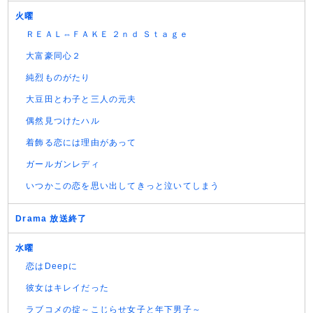
火曜
ＲＥＡＬ⇔ＦＡＫＥ ２ｎｄ Ｓｔａｇｅ
大富豪同心２
純烈ものがたり
大豆田とわ子と三人の元夫
偶然見つけたハル
着飾る恋には理由があって
ガールガンレディ
いつかこの恋を思い出してきっと泣いてしまう
Drama 放送終了
水曜
恋はDeepに
彼女はキレイだった
ラブコメの掟～こじらせ女子と年下男子～