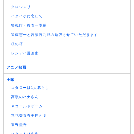
クロシンリ
イタイケに恋して
警視庁・捜査一課長
遠藤憲一と宮藤官九郎の勉強させていただきます
桜の塔
レンアイ漫画家
アニメ映画
土曜
コタローは1人暮らし
高嶺のハナさん
＃コールドゲーム
立花登青春手控え３
東野圭吾