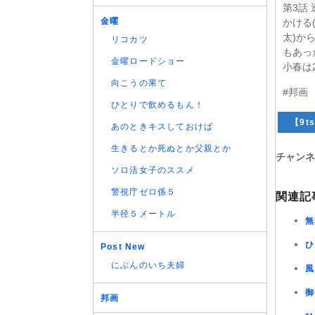
第3話
金曜
かける
太)か
リコカツ
もあっ
金曜ロードショー
小春は
向こうの果て
#邦画
ひとりで飲めるもん！
【9ts
あのときキスしておけば
生きるとか死ぬとか父親とか
チャンネ
ソロ活女子のススメ
警視庁ゼロ係５
関連記
半径５メートル
無
ひ
Post New
にぶんのいち夫婦
風
御
邦画