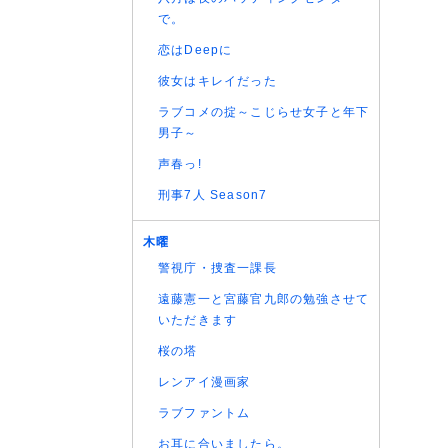
(07/08
で。
(07/08
恋はDeepに
(07/08
彼女はキレイだった
(07/08
ラブコメの掟～こじらせ女子と年下
(07/08
男子～
(07/08
(07/08
声春っ!
(07/08
刑事7人 Season7
(07/08
(07/08
木曜
(07/08
警視庁・捜査一課長
(07/08
遠藤憲一と宮藤官九郎の勉強させて
(07/08
いただきます
(07/08
桜の塔
(07/08
レンアイ漫画家
(07/08
(06/08
ラブファントム
(06/08
お耳に合いましたら。