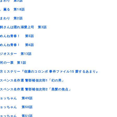
まわり 第3話
、薫る 第18話
まわり 第2話
飼さんは隠れ溺愛上司 第3話
めんね青春！ 第5話
めんね青春！ 第6話
ジオスター 第13話
河の一票 第1話
方ミステリー『信濃のコロンボ 事件ファイル15 愛するあまり』
スペンス名作選 警部補佃次郎1「幻の男」
スペンス名作選 警部補佃次郎2「黒髪の焦点」
ョッちゃん 第49話
ョッちゃん 第50話
ョッちゃん 第51話