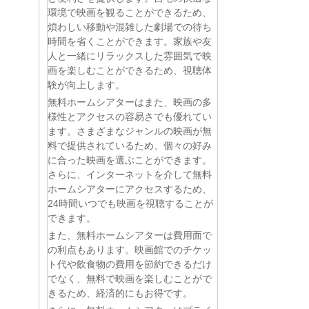
環境で映画を観ることができるため、
煩わしい移動や混雑した劇場での待ち
時間を省くことができます。家族や友
人と一緒にリラックスした雰囲気で映
画を楽しむことができるため、視聴体
験が向上します。
無料ホームシアターはまた、映画の多
様性とアクセスの容易さでも優れてい
ます。さまざまなジャンルの映画が無
料で提供されているため、個々の好み
に合った映画を選ぶことができます。
さらに、インターネットを介して無料
ホームシアターにアクセスするため、
24時間いつでも映画を視聴することが
できます。
また、無料ホームシアターは費用面で
の利点もあります。映画館でのチケッ
ト代や飲食物の費用を節約できるだけ
でなく、無料で映画を楽しむことがで
きるため、経済的にもお得です。