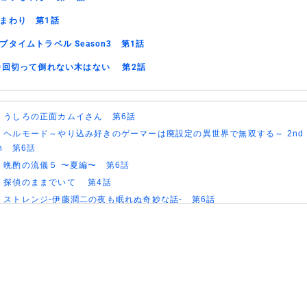
まわり 第1話
ブタイムトラベル Season3 第1話
0回切って倒れない木はない 第2話
)
うしろの正面カムイさん 第6話
)
ヘルモード～やり込み好きのゲーマーは廃設定の異世界で無双する～ 2nd
on 第6話
)
晩酌の流儀５ 〜夏編〜 第6話
)
探偵のままでいて 第4話
)
ストレンジ-伊藤潤二の夜も眠れぬ奇妙な話- 第6話
)
逃げ上手の若君 第二期 第4話
)
神の雫 第18話
)
うちの弟どもがすみません 第6話
)
これ描いて死ね 第6話
)
ここは俺に任せて先に行けと言ってから10年がたったら伝説になっていた