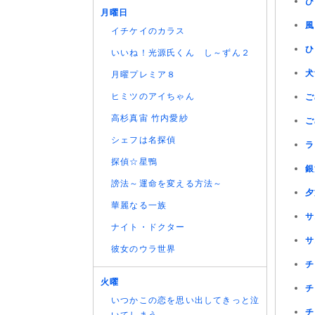
ひ
月曜日
風
イチケイのカラス
ひ
いいね！光源氏くん し～ずん２
犬
月曜プレミア８
ヒミツのアイちゃん
ご
高杉真宙 竹内愛紗
ご
シェフは名探偵
ラ
探偵☆星鴨
銀
謗法～運命を変える方法～
夕
華麗なる一族
サ
ナイト・ドクター
サ
彼女のウラ世界
チ
火曜
チ
いつかこの恋を思い出してきっと泣
チ