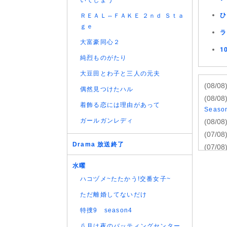
いてしまう
ひ
ＲＥＡＬ⇔ＦＡＫＥ ２ｎｄ Ｓｔａ
ｇｅ
ラ
大富豪同心２
1
純烈ものがたり
大豆田とわ子と三人の元夫
(08/08
偶然見つけたハル
(08/08
着飾る恋には理由があって
Seas
ガールガンレディ
(08/08
(07/08
Drama 放送終了
(07/08
(07/08
水曜
(07/08
ハコヅメ~たたかう!交番女子~
(07/08
ただ離婚してないだけ
(07/08
(07/08
特捜9 season4
話
八月は夜のバッティングセンター