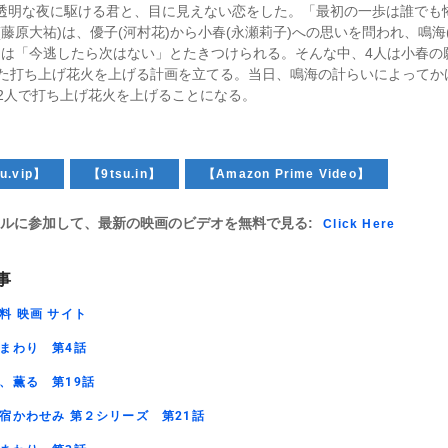
 透明な夜に駆ける君と、目に見えない恋をした。「最初の一歩は誰でも
(藤原大祐)は、優子(河村花)から小春(永瀬莉子)への思いを問われ、鳴海
らは「今逃したら次はない」とたきつけられる。そんな中、4人は小春の
た打ち上げ花火を上げる計画を立てる。当日、鳴海の計らいによってか
2人で打ち上げ花火を上げることになる。
u.vip】
【9tsu.in】
【Amazon Prime Video】
ルに参加して、最新の映画のビデオを無料で見る:
Click Here
事
料 映画 サイト
まわり 第4話
、薫る 第19話
宿かわせみ 第２シリーズ 第21話