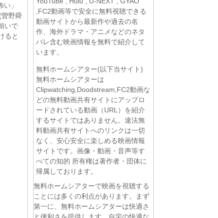
YouTube , Hulu , U-NEXT , GYAO
怖い」
,FC2動画等で安全に無料視聴できる
(曽野舜
動画サイトから最新作や過去の名
願いで
作、海外ドラマ・アニメなどのネタ
けると
バレ含む映画情報を無料で紹介して
います。
無料ホームシアター(以下当サイト)
無料ホームシアターは
Clipwatching,Doodstream,FC2動画な
どの無料動画共有サイトにアップロ
ードされている動画（URL）を紹介
するサイトではありません。違法無
料動画共有サイトへのリンクは一切
なく、安心安全に楽しめる映画情報
サイトです。画像・動画・音声等す
べての知的 所有権は著作者・団体に
帰属しております。
無料ホームシアターで映画を視聴する
ことには多くの利点があります。まず
第一に、無料ホームシアターは快適さ
と便利さを提供します。自宅の快適な