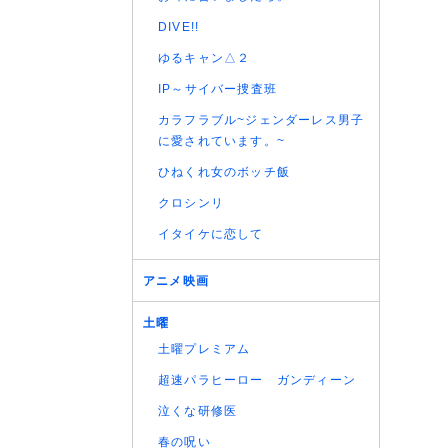
(06/08
DIVE!!
(06/08
ゆるキャン△２
IP～サイバー捜査班
カラフラブル~ジェンダーレス男子
に愛されています。~
ひねくれ女のボッチ飯
クロシンリ
イタイケに恋して
アニメ映画
土曜
土曜プレミアム
超速パラヒーロー ガンディーン
泣くな研修医
春の呪い