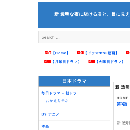
Skip
to
新 透明な夜に駆ける君と、目に見えない恋をし
content
Search
for:
【Home】
【ドラマ9tsu動画】
【月曜日ドラマ】
【火曜日ドラマ】
日本ドラマ
新 透
毎日ドラマ – 朝ドラ
HOME
おかえりモネ
第3話
B9 アニメ
新 透
洋画