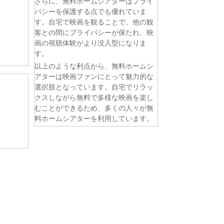
さらに、無料ホームシアターはプライ
バシーを保護する点でも優れていま
す。自宅で映画を観ることで、他の観
客との間にプライバシーが保たれ、映
画の視聴体験がより没入型になりま
す。
以上のような利点から、無料ホームシ
アターは映画ファンにとって魅力的な
選択肢となっています。自宅でリラッ
クスしながら無料で多様な映画を楽し
むことができるため、多くの人々が無
料ホームシアターを利用しています。
。 第6