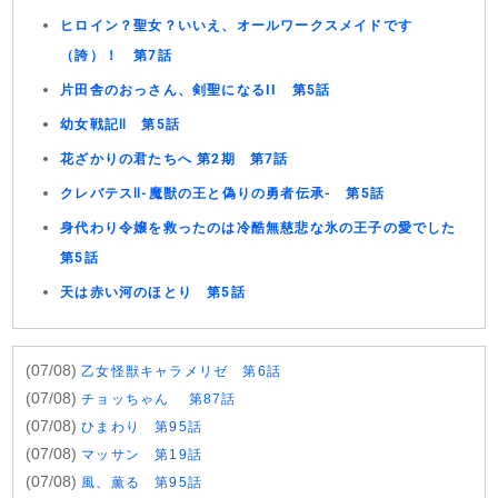
ヒロイン？聖女？いいえ、オールワークスメイドです
（誇）！ 第7話
片田舎のおっさん、剣聖になるII 第5話
幼女戦記Ⅱ 第5話
花ざかりの君たちへ 第2期 第7話
クレバテスⅡ-魔獣の王と偽りの勇者伝承- 第5話
身代わり令嬢を救ったのは冷酷無慈悲な氷の王子の愛でした
第5話
天は赤い河のほとり 第5話
(07/08)
乙女怪獣キャラメリゼ 第6話
(07/08)
チョッちゃん 第87話
(07/08)
ひまわり 第95話
(07/08)
マッサン 第19話
(07/08)
風、薫る 第95話