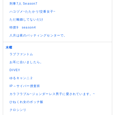
刑事7人 Season7
ハコヅメ~たたかう!交番女子~
ただ離婚してないだけ
特捜9 season4
八月は夜のバッティングセンターで。
木曜
ラブファントム
お耳に合いましたら。
DIVE!!
ゆるキャン△２
IP～サイバー捜査班
カラフラブル~ジェンダーレス男子に愛されています。~
ひねくれ女のボッチ飯
クロシンリ