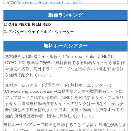
(07/08)
夫婦と16歳〜狂気の隣人〜 第6話
(07/08)
今から、親友やめようか。 第7話
動画ランキング
(07/08)
未婚詐欺 私の知らない彼の顔 第4話
1:
(07/08)
ONE PIECE FILM RED
ヤニねこ 第6話
2:
(07/08)
アバター：ウェイ・オブ・ウォーター
追放された転生重騎士はゲーム知識で無双する 第6話
(06/08)
一緒にごはんをたべるだけ 第6話
無料ホームシアター
(06/08)
夫に不倫をお願いされました 第5話
(06/08)
親愛なる夫へ〜完璧な妻の嘘〜 第6話
無料映画は10000タイトル超え！YouTube , Hulu , U-NEXT ,
(06/08)
落第賢者の学院無双〜二度目の転生、Sランクチート魔術
GYAO ,FC2動画等で安全に無料視聴できる動画サイトから最新作
師冒険録〜 第7話
や過去の名作、海外ドラマ・アニメなどのネタバレ含む映画情報
を無料で紹介しています。
(06/08)
メビウス・ダスト 第5話
(06/08)
バンドリ！ ゆめ∞みた 第8話
無料ホームシアター(以下当サイト) 無料ホームシアターは
(06/08)
心配無用ノ介 天下御免 第4話
Clipwatching,Doodstream,FC2動画などの無料動画共有サイトに
(06/08)
アップロードされている動画（URL）を紹介するサイトではあり
ラストノート 第5話
ません。違法無料動画共有サイトへのリンクは一切なく、安心安
(06/08)
令和のダラさん 第6話
全に楽しめる映画情報サイトです。画像・動画・音声等すべての
(06/08)
文豪ストレイドッグス わん！2 第6話
知的 所有権は著作者・団体に帰属しております。
(06/08)
大空港〜GATE24〜 第3話
無料ホームシアターで映画を視聴することには多くの利点がありま
(06/08)
盗掘王 第5話
す。まず第一に、無料ホームシアターは快適さと便利さを提供しま