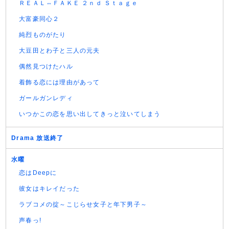
ＲＥＡＬ⇔ＦＡＫＥ ２ｎｄ Ｓｔａｇｅ
大富豪同心２
純烈ものがたり
大豆田とわ子と三人の元夫
偶然見つけたハル
着飾る恋には理由があって
ガールガンレディ
いつかこの恋を思い出してきっと泣いてしまう
Drama 放送終了
水曜
恋はDeepに
彼女はキレイだった
ラブコメの掟～こじらせ女子と年下男子～
声春っ!