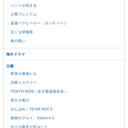
コントが始まる
土曜プレミアム
超速パラヒーロー ガンディーン
泣くな研修医
春の呪い
海外ドラマ
日曜
希望の勇者たち
日曜ミステリー
TOKYO MER～走る緊急救命室～
青天を衝け
がんばれ！TEAM NACS
孤独のグルメ Season３
ボクの殺意が恋をした