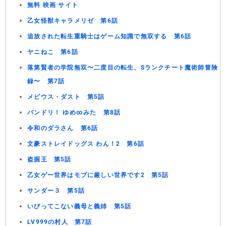
無料 映画 サイト
乙女怪獣キャラメリゼ 第6話
追放された転生重騎士はゲーム知識で無双する 第6話
ヤニねこ 第6話
落第賢者の学院無双〜二度目の転生、Sランクチート魔術師冒険
録〜 第7話
メビウス・ダスト 第5話
バンドリ！ ゆめ∞みた 第8話
令和のダラさん 第6話
文豪ストレイドッグス わん！2 第6話
盗掘王 第5話
乙女ゲー世界はモブに厳しい世界です2 第5話
サンダー３ 第5話
いびってこない義母と義姉 第5話
LV999の村人 第7話