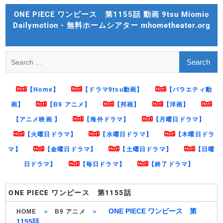
Skip
ONE PIECE ワンピース 第1155話 動画 9tsu Miomio
to
Dailymotion - 無料ホームシアター mhometheater.org
content
Search
for:
【Home】
【ドラマ9tsu動画】
【バラエティ動
画】
【B9 アニメ】
【邦画】
【洋画】
【アニメ映画 】
【海外ドラマ】
【月曜日ドラマ】
【火曜日ドラマ】
【水曜日ドラマ】
【木曜日ドラ
マ】
【金曜日ドラマ】
【土曜日ドラマ】
【日曜
日ドラマ】
【毎日ドラマ】
【終了ドラマ】
ONE PIECE ワンピース 第1155話
»
»
ONE PIECE ワンピース 第
HOME
B9 アニメ
1155話