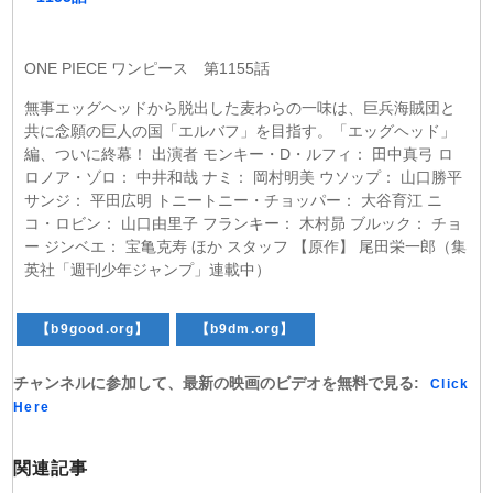
ONE PIECE ワンピース 第1155話
無事エッグヘッドから脱出した麦わらの一味は、巨兵海賊団と
共に念願の巨人の国「エルバフ」を目指す。「エッグヘッド」
編、ついに終幕！ 出演者 モンキー・D・ルフィ： 田中真弓 ロ
ロノア・ゾロ： 中井和哉 ナミ： 岡村明美 ウソップ： 山口勝平
サンジ： 平田広明 トニートニー・チョッパー： 大谷育江 ニ
コ・ロビン： 山口由里子 フランキー： 木村昴 ブルック： チョ
ー ジンベエ： 宝亀克寿 ほか スタッフ 【原作】 尾田栄一郎（集
英社「週刊少年ジャンプ」連載中）
【b9good.org】
【b9dm.org】
チャンネルに参加して、最新の映画のビデオを無料で見る:
Click
Here
関連記事