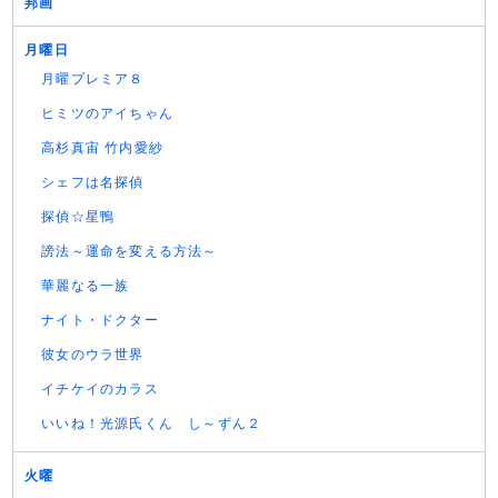
邦画
月曜日
月曜プレミア８
ヒミツのアイちゃん
高杉真宙 竹内愛紗
シェフは名探偵
探偵☆星鴨
謗法～運命を変える方法～
華麗なる一族
ナイト・ドクター
彼女のウラ世界
イチケイのカラス
いいね！光源氏くん し～ずん２
火曜