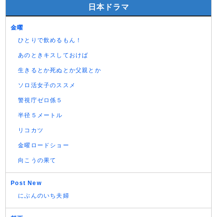
日本ドラマ
金曜
ひとりで飲めるもん！
あのときキスしておけば
生きるとか死ぬとか父親とか
ソロ活女子のススメ
警視庁ゼロ係５
半径５メートル
リコカツ
金曜ロードショー
向こうの果て
Post New
にぶんのいち夫婦