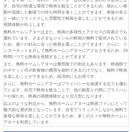
(06/08)
乙女ゲー世界はモブに厳しい世界です2 第5話
す。自宅の快適な環境で映画を観ることができるため、煩わしい移
(06/08)
チョッちゃん 第86話
動や混雑した劇場での待ち時間を省くことができます。家族や友人
(06/08)
ひまわり 第94話
と一緒にリラックスした雰囲気で映画を楽しむことができるため、
視聴体験が向上します。
(06/08)
マッサン 第18話
無料ホームシアターはまた、映画の多様性とアクセスの容易さでも
(06/08)
風、薫る 第94話
優れています。さまざまなジャンルの映画が無料で提供されている
(06/08)
君は夏のなか 第6話
ため、個々の好みに合った映画を選ぶことができます。さらに、イ
(06/08)
いびってこない義母と義姉 第5話
ンターネットを介して無料ホームシアターにアクセスするため、24
(06/08)
サンダー３ 第5話
時間いつでも映画を視聴することができます。
また、無料ホームシアターは費用面での利点もあります。映画館で
のチケット代や飲食物の費用を節約できるだけでなく、無料で映画
を楽しむことができるため、経済的にもお得です。
さらに、無料ホームシアターはプライバシーを保護する点でも優れ
ています。自宅で映画を観ることで、他の観客との間にプライバシ
ーが保たれ、映画の視聴体験がより没入型になります。
以上のような利点から、無料ホームシアターは映画ファンにとって
魅力的な選択肢となっています。自宅でリラックスしながら無料で
多様な映画を楽しむことができるため、多くの人々が無料ホームシ
アターを利用しています。