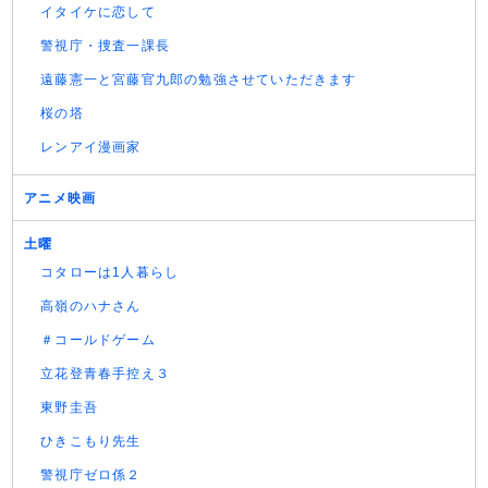
イタイケに恋して
警視庁・捜査一課長
遠藤憲一と宮藤官九郎の勉強させていただきます
桜の塔
レンアイ漫画家
アニメ映画
土曜
コタローは1人暮らし
高嶺のハナさん
＃コールドゲーム
立花登青春手控え３
東野圭吾
ひきこもり先生
警視庁ゼロ係２