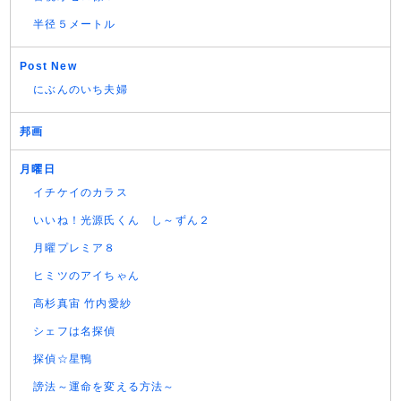
半径５メートル
Post New
にぶんのいち夫婦
邦画
月曜日
イチケイのカラス
いいね！光源氏くん し～ずん２
月曜プレミア８
ヒミツのアイちゃん
高杉真宙 竹内愛紗
シェフは名探偵
探偵☆星鴨
謗法～運命を変える方法～