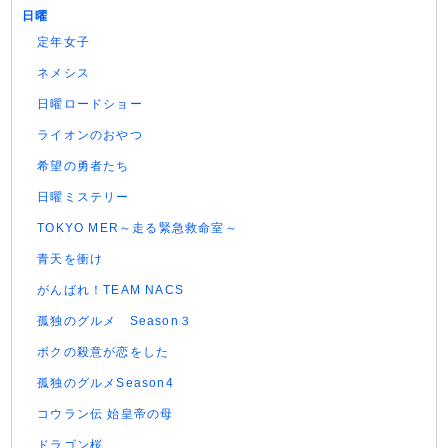
日曜
定年女子
ネメシス
日曜ロードショー
ライオンのおやつ
希望の勇者たち
日曜ミステリー
TOKYO MER～走る緊急救命室～
青天を衝け
がんばれ！TEAM NACS
孤独のグルメ Season３
ボクの殺意が恋をした
孤独のグルメSeason4
コウラン伝 始皇帝の母
ドラゴン桜