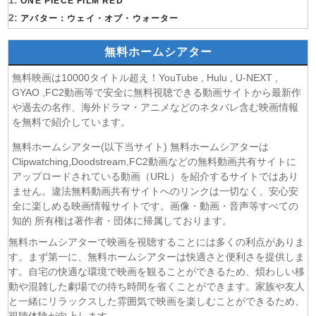
1:
ONE PIECE FILM RED
(09/08)
刃牙道 第6話
2:
アバター：ウェイ・オブ・ウォーター
(09/08)
無職転生Ⅲ～異世界行ったら本気だす～ 第7話
(09/08)
さよならララ 第6話
無料ホームシアター
(09/08)
アズールレーン びそくぜんしんっ！にっ！！ 第6話
無料映画は10000タイトル超え！YouTube , Hulu , U-NEXT ,
(09/08)
ONE PIECE ワンピース 第1173話
GYAO ,FC2動画等で安全に無料視聴できる動画サイトから最新作
(09/08)
マイ・フィクション 第6話
や過去の名作、海外ドラマ・アニメなどのネタバレ含む映画情報
(09/08)
一次元の挿し木 第6話
を無料で紹介しています。
(09/08)
君のことが大大大大大好きな100人の彼女 第3期 第6話
無料ホームシアター(以下当サイト) 無料ホームシアターは
(09/08)
二十世紀電氣目録-ユーレカ・エヴリカ- 第6話
Clipwatching,Doodstream,FC2動画などの無料動画共有サイトに
(09/08)
ALIUS -特定事象捜査ファイル- 第4話
アップロードされている動画（URL）を紹介するサイトではあり
(09/08)
ません。違法無料動画共有サイトへのリンクは一切なく、安心安
勿忘草の咲く町で 〜安曇野診療記〜 第7話
全に楽しめる映画情報サイトです。画像・動画・音声等すべての
(09/08)
世界最強の後衛〜迷宮国の新人探索者〜 第6話
知的 所有権は著作者・団体に帰属しております。
(09/08)
日曜劇場「VIVANT」 第13話
無料ホームシアターで映画を視聴することには多くの利点がありま
(09/08)
サザエさん 第2864話
す。まず第一に、無料ホームシアターは快適さと便利さを提供しま
(09/08)
豊臣兄弟！ 第30話
す。自宅の快適な環境で映画を観ることができるため、煩わしい移
(09/08)
鉄鍋のジャン！ 第6話
動や混雑した劇場での待ち時間を省くことができます。家族や友人
(09/08)
タイムトラベルダディ 第1話
と一緒にリラックスした雰囲気で映画を楽しむことができるため、
(09/08)
タイムトラベルダディ 第2話