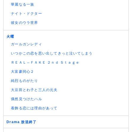
華麗なる一族
ナイト・ドクター
彼女のウラ世界
火曜
ガールガンレディ
いつかこの恋を思い出してきっと泣いてしまう
ＲＥＡＬ⇔ＦＡＫＥ ２ｎｄ Ｓｔａｇｅ
大富豪同心２
純烈ものがたり
大豆田とわ子と三人の元夫
偶然見つけたハル
着飾る恋には理由があって
Drama 放送終了