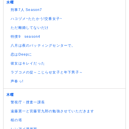
水曜
刑事7人 Season7
ハコヅメ~たたかう!交番女子~
ただ離婚してないだけ
特捜9 season4
八月は夜のバッティングセンターで。
恋はDeepに
彼女はキレイだった
ラブコメの掟～こじらせ女子と年下男子～
声春っ!
木曜
警視庁・捜査一課長
遠藤憲一と宮藤官九郎の勉強させていただきます
桜の塔