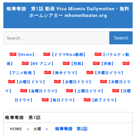
Skip
略奪奪婚 第1話 動画 9tsu Miomio Dailymotion - 無料
to
ホームシアター mhometheater.org
content
Search
for:
【Home】
【ドラマ9tsu動画】
【バラエティ動
画】
【B9 アニメ】
【邦画】
【洋画】
【アニメ映画 】
【海外ドラマ】
【月曜日ドラマ】
【火曜日ドラマ】
【水曜日ドラマ】
【木曜日ドラ
マ】
【金曜日ドラマ】
【土曜日ドラマ】
【日曜
日ドラマ】
【毎日ドラマ】
【終了ドラマ】
略奪奪婚 第1話
»
»
略奪奪婚 第1話
HOME
火曜