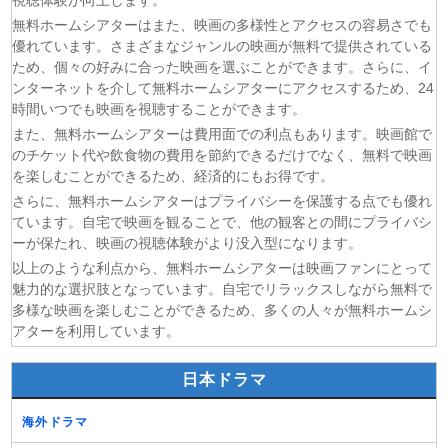
視聴体験が向上します。
(09/08)
正反対な君と僕 第2期 第6話
無料ホームシアターはまた、映画の多様性とアクセスの容易さでも
優れています。さまざまなジャンルの映画が無料で提供されている
(09/08)
レッツゴー怪奇組 第6話
ため、個々の好みに合った映画を選ぶことができます。さらに、イ
(09/08)
名探偵プリキュア！ 第28話
ンターネットを介して無料ホームシアターにアクセスするため、24
(09/08)
仮面ライダーゼッツ 第47話
時間いつでも映画を視聴することができます。
(09/08)
DIGIMON BEATBREAK 第42話
また、無料ホームシアターは費用面での利点もあります。映画館で
のチケット代や飲食物の費用を節約できるだけでなく、無料で映画
を楽しむことができるため、経済的にもお得です。
さらに、無料ホームシアターはプライバシーを保護する点でも優れ
ています。自宅で映画を観ることで、他の観客との間にプライバシ
ーが保たれ、映画の視聴体験がより没入型になります。
以上のような利点から、無料ホームシアターは映画ファンにとって
魅力的な選択肢となっています。自宅でリラックスしながら無料で
多様な映画を楽しむことができるため、多くの人々が無料ホームシ
アターを利用しています。
日本ドラマ
海外ドラマ