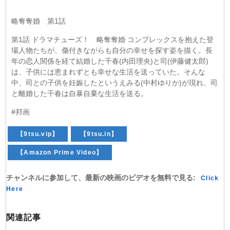
略奪奪婚 第1話
第1話 ドラマチューズ！ 略奪奪婚 コンプレックスを抱えた登
場人物たちが、傷付きながらも自分の幸せを探す姿を描く。長
年の恋人関係を経て結婚した千春(内田理央)と司(伊藤健太郎)
は、子供には恵まれずとも幸せな生活を送っていた。そんな
中、司との子供を妊娠したというえみる(中村ゆりか)が現れ、司
と離婚した千春は自暴自棄な生活を送る。
#邦画
【9tsu.vip】
【9tsu.in】
【Amazon Prime Video】
チャンネルに参加して、最新の映画のビデオを無料で見る:
Click
Here
関連記事