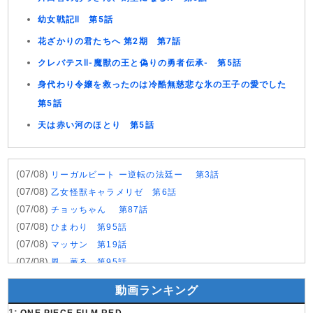
幼女戦記Ⅱ 第5話
花ざかりの君たちへ 第2期 第7話
クレバテスⅡ-魔獣の王と偽りの勇者伝承- 第5話
身代わり令嬢を救ったのは冷酷無慈悲な氷の王子の愛でした
第5話
天は赤い河のほとり 第5話
(07/08)
リーガルビート ー逆転の法廷ー 第3話
(07/08)
乙女怪獣キャラメリゼ 第6話
(07/08)
チョッちゃん 第87話
(07/08)
ひまわり 第95話
(07/08)
マッサン 第19話
(07/08)
風、薫る 第95話
(07/08)
夫婦と16歳〜狂気の隣人〜 第6話
動画ランキング
(07/08)
今から、親友やめようか。 第7話
1: