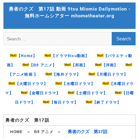
Skip
勇者のクズ 第17話 動画 9tsu Miomio Dailymotion -
to
無料ホームシアター mhometheater.org
content
Search
for:
【Home】
【ドラマ9tsu動画】
【バラエティ動
画】
【B9 アニメ】
【邦画】
【洋画】
【アニメ映画 】
【海外ドラマ】
【月曜日ドラマ】
【火曜日ドラマ】
【水曜日ドラマ】
【木曜日ドラ
マ】
【金曜日ドラマ】
【土曜日ドラマ】
【日曜
日ドラマ】
【毎日ドラマ】
【終了ドラマ】
勇者のクズ 第17話
»
»
勇者のクズ 第17話
HOME
B9 アニメ