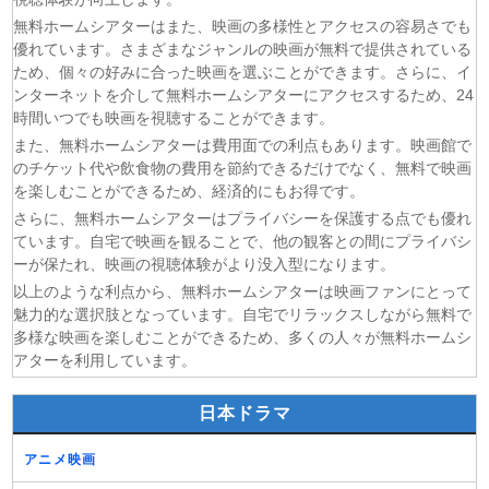
ひまわり 第94話
無料ホームシアターはまた、映画の多様性とアクセスの容易さでも
(06/08)
マッサン 第18話
優れています。さまざまなジャンルの映画が無料で提供されている
(06/08)
風、薫る 第94話
ため、個々の好みに合った映画を選ぶことができます。さらに、イ
(06/08)
君は夏のなか 第6話
ンターネットを介して無料ホームシアターにアクセスするため、24
(06/08)
いびってこない義母と義姉 第5話
時間いつでも映画を視聴することができます。
また、無料ホームシアターは費用面での利点もあります。映画館で
のチケット代や飲食物の費用を節約できるだけでなく、無料で映画
を楽しむことができるため、経済的にもお得です。
さらに、無料ホームシアターはプライバシーを保護する点でも優れ
ています。自宅で映画を観ることで、他の観客との間にプライバシ
ーが保たれ、映画の視聴体験がより没入型になります。
以上のような利点から、無料ホームシアターは映画ファンにとって
魅力的な選択肢となっています。自宅でリラックスしながら無料で
多様な映画を楽しむことができるため、多くの人々が無料ホームシ
アターを利用しています。
日本ドラマ
アニメ映画