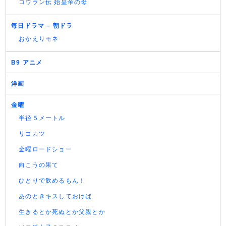
コウラン伝 始皇帝の母
毎日ドラマ – 朝ドラ
おかえりモネ
B9 アニメ
洋画
金曜
半径５メートル
リコカツ
金曜ロードショー
向こうの果て
ひとりで飲めるもん！
あのときキスしておけば
生きるとか死ぬとか父親とか