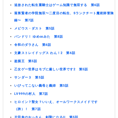
追放された転生重騎士はゲーム知識で無双する 第6話
落第賢者の学院無双〜二度目の転生、Sランクチート魔術師冒険
録〜 第7話
メビウス・ダスト 第5話
バンドリ！ ゆめ∞みた 第8話
令和のダラさん 第6話
文豪ストレイドッグス わん！2 第6話
盗掘王 第5話
乙女ゲー世界はモブに厳しい世界です2 第5話
サンダー３ 第5話
いびってこない義母と義姉 第5話
LV999の村人 第7話
ヒロイン？聖女？いいえ、オールワークスメイドです
（誇）！ 第7話
片田舎のおっさん、剣聖になるII 第5話