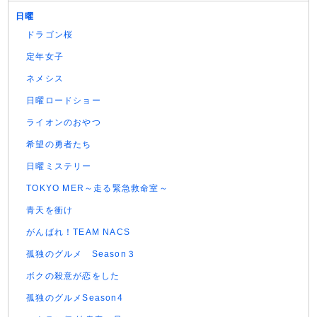
日曜
ドラゴン桜
定年女子
ネメシス
日曜ロードショー
ライオンのおやつ
希望の勇者たち
日曜ミステリー
TOKYO MER～走る緊急救命室～
青天を衝け
がんばれ！TEAM NACS
孤独のグルメ Season３
ボクの殺意が恋をした
孤独のグルメSeason4