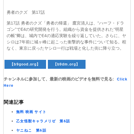
勇者のクズ 第17話
第17話 勇者のクズ「勇者の帰還」 鷹宮清人は、“ハーフ・ドラ
ゴン”でE4の研究開発を行う。組織から資金を提供された“明星
の帳”卿は、城内でE4の適応実験を繰り返していた。さらに、ヤ
シロは7年前に城ヶ峰に起こった衝撃的な事件について知る。程
なく、東京に戻ったヤシロ一行は戦場と化した街に降り立つ。
【b9good.org】
【b9dm.org】
チャンネルに参加して、最新の映画のビデオを無料で見る:
Click
Here
関連記事
無料 映画 サイト
乙女怪獣キャラメリゼ 第6話
ヤニねこ 第6話