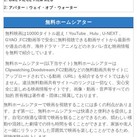
(07/08)
ONE PIECE FILM RED
未婚詐欺 私の知らない彼の顔 第4話
2:
(07/08)
アバター：ウェイ・オブ・ウォーター
ヤニねこ 第6話
(07/08)
追放された転生重騎士はゲーム知識で無双する 第6話
無料ホームシアター
(06/08)
一緒にごはんをたべるだけ 第6話
(06/08)
夫に不倫をお願いされました 第5話
無料映画は10000タイトル超え！YouTube , Hulu , U-NEXT ,
(06/08)
親愛なる夫へ〜完璧な妻の嘘〜 第6話
GYAO ,FC2動画等で安全に無料視聴できる動画サイトから最新作
や過去の名作、海外ドラマ・アニメなどのネタバレ含む映画情報
(06/08)
落第賢者の学院無双〜二度目の転生、Sランクチート魔術
を無料で紹介しています。
師冒険録〜 第7話
(06/08)
メビウス・ダスト 第5話
無料ホームシアター(以下当サイト) 無料ホームシアターは
(06/08)
バンドリ！ ゆめ∞みた 第8話
Clipwatching,Doodstream,FC2動画などの無料動画共有サイトに
(06/08)
アップロードされている動画（URL）を紹介するサイトではあり
心配無用ノ介 天下御免 第4話
ません。違法無料動画共有サイトへのリンクは一切なく、安心安
(06/08)
ラストノート 第5話
全に楽しめる映画情報サイトです。画像・動画・音声等すべての
(06/08)
令和のダラさん 第6話
知的 所有権は著作者・団体に帰属しております。
(06/08)
文豪ストレイドッグス わん！2 第6話
無料ホームシアターで映画を視聴することには多くの利点がありま
(06/08)
大空港〜GATE24〜 第3話
す。まず第一に、無料ホームシアターは快適さと便利さを提供しま
(06/08)
盗掘王 第5話
す。自宅の快適な環境で映画を観ることができるため、煩わしい移
(06/08)
乙女ゲー世界はモブに厳しい世界です2 第5話
動や混雑した劇場での待ち時間を省くことができます。家族や友人
(06/08)
チョッちゃん 第86話
と一緒にリラックスした雰囲気で映画を楽しむことができるため、
視聴体験が向上します。
(06/08)