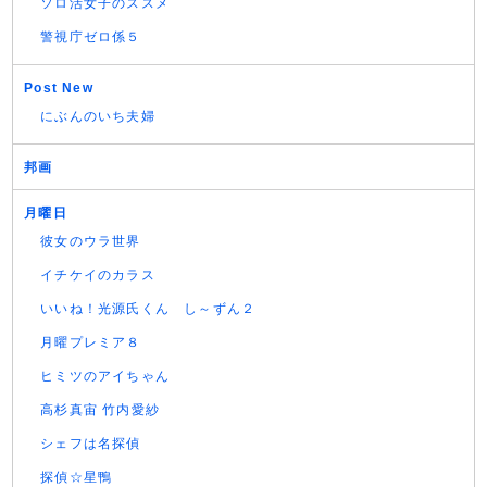
ソロ活女子のススメ
警視庁ゼロ係５
Post New
にぶんのいち夫婦
邦画
月曜日
彼女のウラ世界
イチケイのカラス
いいね！光源氏くん し～ずん２
月曜プレミア８
ヒミツのアイちゃん
高杉真宙 竹内愛紗
シェフは名探偵
探偵☆星鴨