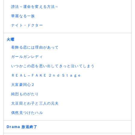
謗法～運命を変える方法～
華麗なる一族
ナイト・ドクター
火曜
着飾る恋には理由があって
ガールガンレディ
いつかこの恋を思い出してきっと泣いてしまう
ＲＥＡＬ⇔ＦＡＫＥ ２ｎｄ Ｓｔａｇｅ
大富豪同心２
純烈ものがたり
大豆田とわ子と三人の元夫
偶然見つけたハル
Drama 放送終了