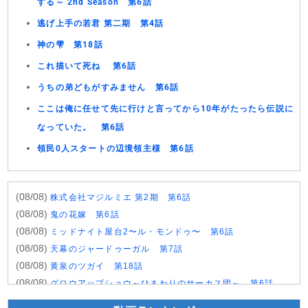
する～ 2nd Season 第6話
逃げ上手の若君 第二期 第4話
神の雫 第18話
これ描いて死ね 第6話
うちの弟どもがすみません 第6話
ここは俺に任せて先に行けと言ってから10年がたったら伝説に
なっていた。 第6話
領民0人スタートの辺境領主様 第6話
(08/08)
株式会社マジルミエ 第2期 第6話
(08/08)
鬼の花嫁 第6話
(08/08)
ミッドナイト屋台2〜ル・モンドゥ〜 第6話
(08/08)
天幕のジャードゥーガル 第7話
(08/08)
黄泉のツガイ 第18話
(08/08)
グロウアップショウ～ひまわりのサーカス団～ 第6話
(08/08)
夏色の雲が恋と嵐をまきおこす 第5話