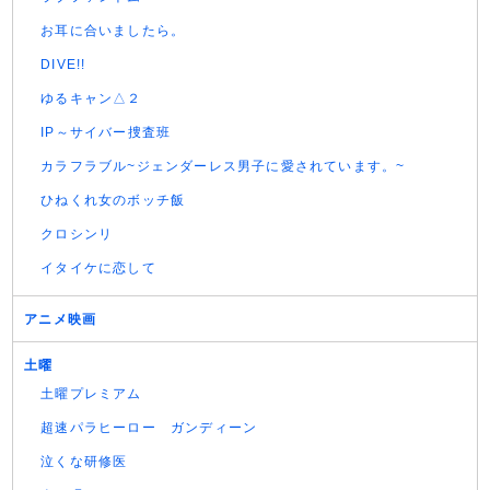
お耳に合いましたら。
DIVE!!
ゆるキャン△２
IP～サイバー捜査班
カラフラブル~ジェンダーレス男子に愛されています。~
ひねくれ女のボッチ飯
クロシンリ
イタイケに恋して
アニメ映画
土曜
土曜プレミアム
超速パラヒーロー ガンディーン
泣くな研修医