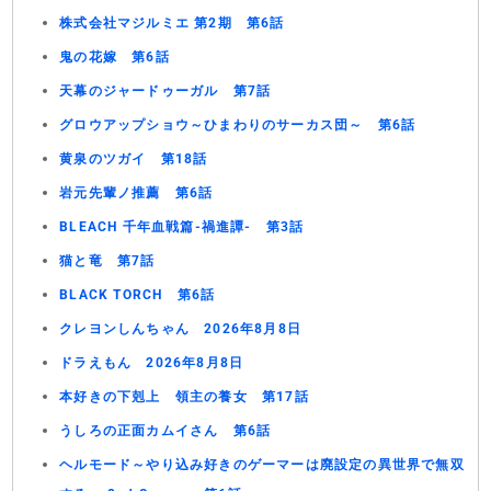
株式会社マジルミエ 第2期 第6話
鬼の花嫁 第6話
天幕のジャードゥーガル 第7話
グロウアップショウ～ひまわりのサーカス団～ 第6話
黄泉のツガイ 第18話
岩元先輩ノ推薦 第6話
BLEACH 千年血戦篇-禍進譚- 第3話
猫と竜 第7話
BLACK TORCH 第6話
クレヨンしんちゃん 2026年8月8日
ドラえもん 2026年8月8日
本好きの下剋上 領主の養女 第17話
うしろの正面カムイさん 第6話
ヘルモード～やり込み好きのゲーマーは廃設定の異世界で無双