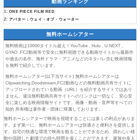
動画ランキング
(08/08)
岩元先輩ノ推薦 第6話
1:
(08/08)
ONE PIECE FILM RED
BLEACH 千年血戦篇-禍進譚- 第3話
2:
(08/08)
アバター：ウェイ・オブ・ウォーター
BLACK TORCH 第6話
(08/08)
猫と竜 第7話
無料ホームシアター
(08/08)
告白ー25年目の秘密ー 第5話
(08/08)
クレヨンしんちゃん 2026年8月8日
無料映画は10000タイトル超え！YouTube , Hulu , U-NEXT ,
(08/08)
ドラえもん 2026年8月8日
GYAO ,FC2動画等で安全に無料視聴できる動画サイトから最新作
や過去の名作、海外ドラマ・アニメなどのネタバレ含む映画情報
(08/08)
本好きの下剋上 領主の養女 第17話
を無料で紹介しています。
(08/08)
うしろの正面カムイさん 第6話
(08/08)
ヘルモード～やり込み好きのゲーマーは廃設定の異世界で
無料ホームシアター(以下当サイト) 無料ホームシアターは
無双する～ 2nd Season 第6話
Clipwatching,Doodstream,FC2動画などの無料動画共有サイトに
(08/08)
アップロードされている動画（URL）を紹介するサイトではあり
晩酌の流儀５ 〜夏編〜 第6話
ません。違法無料動画共有サイトへのリンクは一切なく、安心安
(07/08)
探偵のままでいて 第4話
全に楽しめる映画情報サイトです。画像・動画・音声等すべての
(07/08)
ストレンジ-伊藤潤二の夜も眠れぬ奇妙な話- 第6話
知的 所有権は著作者・団体に帰属しております。
(07/08)
逃げ上手の若君 第二期 第4話
無料ホームシアターで映画を視聴することには多くの利点がありま
(07/08)
神の雫 第18話
す。まず第一に、無料ホームシアターは快適さと便利さを提供しま
(07/08)
うちの弟どもがすみません 第6話
す。自宅の快適な環境で映画を観ることができるため、煩わしい移
(07/08)
これ描いて死ね 第6話
動や混雑した劇場での待ち時間を省くことができます。家族や友人