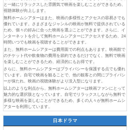
(07/08)
ここは俺に任せて先に行けと言ってから10年がたったら伝
と一緒にリラックスした雰囲気で映画を楽しむことができるため、
説になっていた。 第6話
視聴体験が向上します。
(07/08)
領民0人スタートの辺境領主様 第6話
無料ホームシアターはまた、映画の多様性とアクセスの容易さでも
優れています。さまざまなジャンルの映画が無料で提供されている
(07/08)
しもべの王子様 第6話
ため、個々の好みに合った映画を選ぶことができます。さらに、イ
(07/08)
転生したらスライムだった件 第4期 第17話
ンターネットを介して無料ホームシアターにアクセスするため、24
(07/08)
金曜ロードショー 動画 2026年8月7日
時間いつでも映画を視聴することができます。
(07/08)
Tシャツが乾くまで 第5話
また、無料ホームシアターは費用面での利点もあります。映画館で
のチケット代や飲食物の費用を節約できるだけでなく、無料で映画
を楽しむことができるため、経済的にもお得です。
さらに、無料ホームシアターはプライバシーを保護する点でも優れ
ています。自宅で映画を観ることで、他の観客との間にプライバシ
ーが保たれ、映画の視聴体験がより没入型になります。
以上のような利点から、無料ホームシアターは映画ファンにとって
魅力的な選択肢となっています。自宅でリラックスしながら無料で
多様な映画を楽しむことができるため、多くの人々が無料ホームシ
アターを利用しています。
日本ドラマ