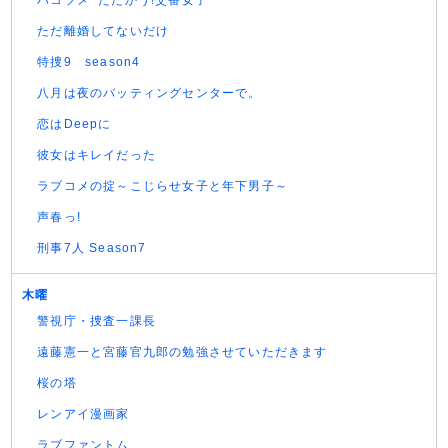
ハコヅメ~たたかう!交番女子~
ただ離婚してないだけ
特捜9 season4
八月は夜のバッティングセンターで。
恋はDeepに
彼女はキレイだった
ラブコメの掟～こじらせ女子と年下男子～
声春っ!
刑事7人 Season7
木曜
警視庁・捜査一課長
遠藤憲一と宮藤官九郎の勉強させていただきます
桜の塔
レンアイ漫画家
ラブファントム