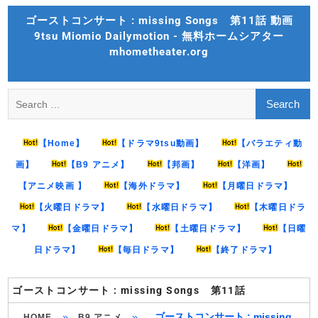
Skip
ゴーストコンサート : missing Songs 第11話 動画
to
9tsu Miomio Dailymotion - 無料ホームシアター
content
mhometheater.org
Search
for:
【Home】
【ドラマ9tsu動画】
【バラエティ動
画】
【B9 アニメ】
【邦画】
【洋画】
【アニメ映画 】
【海外ドラマ】
【月曜日ドラマ】
【火曜日ドラマ】
【水曜日ドラマ】
【木曜日ドラ
マ】
【金曜日ドラマ】
【土曜日ドラマ】
【日曜
日ドラマ】
【毎日ドラマ】
【終了ドラマ】
ゴーストコンサート : missing Songs 第11話
»
»
ゴーストコンサート : missing
HOME
B9 アニメ