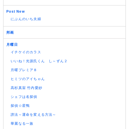
Post New
にぶんのいち夫婦
邦画
月曜日
イチケイのカラス
いいね！光源氏くん し～ずん２
月曜プレミア８
ヒミツのアイちゃん
高杉真宙 竹内愛紗
シェフは名探偵
探偵☆星鴨
謗法～運命を変える方法～
華麗なる一族