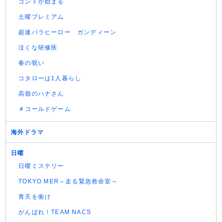
コントが始まる
土曜プレミアム
超速パラヒーロー ガンディーン
泣くな研修医
春の呪い
コタローは1人暮らし
高嶺のハナさん
＃コールドゲーム
海外ドラマ
日曜
日曜ミステリー
TOKYO MER～走る緊急救命室～
青天を衝け
がんばれ！TEAM NACS