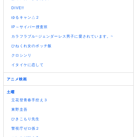
DIVE!!
ゆるキャン△２
IP～サイバー捜査班
カラフラブル~ジェンダーレス男子に愛されています。~
ひねくれ女のボッチ飯
クロシンリ
イタイケに恋して
アニメ映画
土曜
立花登青春手控え３
東野圭吾
ひきこもり先生
警視庁ゼロ係２