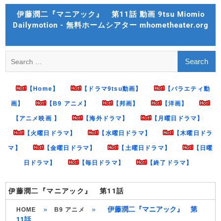
Skip
伊藤潤二『マニアック』 第11話 動画 9tsu Miomio
to
Dailymotion - 無料ホームシアター mhometheater.org
content
Search
for:
【Home】
【ドラマ9tsu動画】
【バラエティ動
画】
【B9 アニメ】
【邦画】
【洋画】
【アニメ映画 】
【海外ドラマ】
【月曜日ドラマ】
【火曜日ドラマ】
【水曜日ドラマ】
【木曜日ドラ
マ】
【金曜日ドラマ】
【土曜日ドラマ】
【日曜
日ドラマ】
【毎日ドラマ】
【終了ドラマ】
伊藤潤二『マニアック』 第11話
»
»
伊藤潤二『マニアック』 第
HOME
B9 アニメ
11話