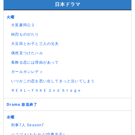
日本ドラマ
火曜
大富豪同心２
純烈ものがたり
大豆田とわ子と三人の元夫
偶然見つけたハル
着飾る恋には理由があって
ガールガンレディ
いつかこの恋を思い出してきっと泣いてしまう
ＲＥＡＬ⇔ＦＡＫＥ ２ｎｄ Ｓｔａｇｅ
Drama 放送終了
水曜
刑事7人 Season7
ハコヅメ~たたかう!交番女子~