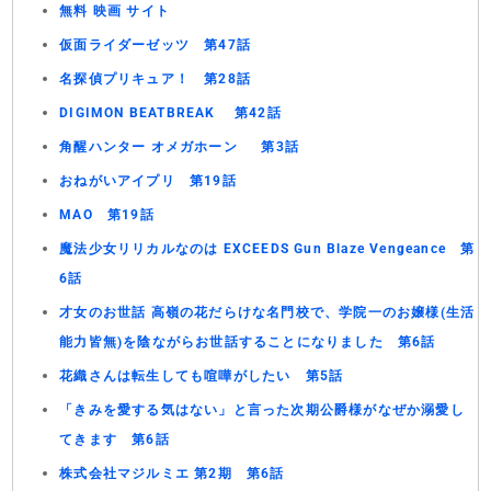
無料 映画 サイト
仮面ライダーゼッツ 第47話
名探偵プリキュア！ 第28話
DIGIMON BEATBREAK 第42話
角醒ハンター オメガホーン 第3話
おねがいアイプリ 第19話
MAO 第19話
魔法少女リリカルなのは EXCEEDS Gun Blaze Vengeance 第
6話
才女のお世話 高嶺の花だらけな名門校で、学院一のお嬢様(生活
能力皆無)を陰ながらお世話することになりました 第6話
花織さんは転生しても喧嘩がしたい 第5話
「きみを愛する気はない」と言った次期公爵様がなぜか溺愛し
てきます 第6話
株式会社マジルミエ 第2期 第6話