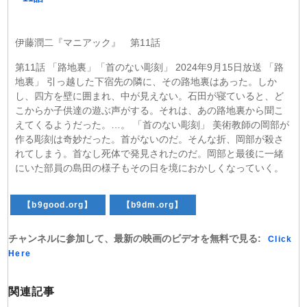
伊藤潤二『マニアック』 第11話
第11話 「路地裏」「首のない彫刻」 2024年9月15日放送 「路
地裏」 引っ越した下宿先の隣に、その路地裏はあった。しか
し、四方を壁に囲まれ、中が見えない。石田が寝ていると、ど
こからか子供達の遊ぶ声がする。それは、あの路地裏から聞こ
えてくるようだった。…。 「首のない彫刻」 美術教師の岡部が
作る彫刻は奇妙だった。首がないのだ。そんな折、岡部が殺さ
れてしまう。首なし死体で発見されたのだ。岡部と最後に一緒
にいた部員の島田の様子もその日を境におかしくなっていく。
【b9good.org】
【b9dm.org】
チャンネルに参加して、最新の映画のビデオを無料で見る:
Click
Here
関連記事