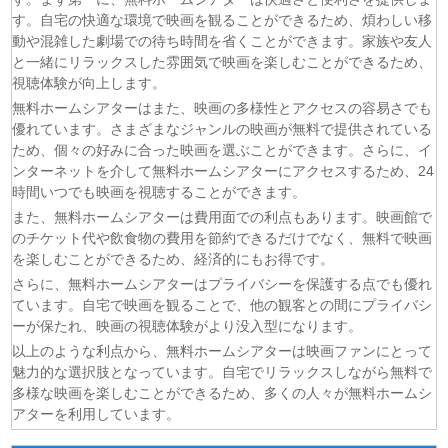
(08/08)
猫と竜 第7話
す。自宅の快適な環境で映画を観ることができるため、煩わしい移
(08/08)
告白ー25年目の秘密ー 第5話
動や混雑した劇場での待ち時間を省くことができます。家族や友人
(08/08)
クレヨンしんちゃん 2026年8月8日
と一緒にリラックスした雰囲気で映画を楽しむことができるため、
(08/08)
ドラえもん 2026年8月8日
視聴体験が向上します。
(08/08)
本好きの下剋上 領主の養女 第17話
無料ホームシアターはまた、映画の多様性とアクセスの容易さでも
(08/08)
うしろの正面カムイさん 第6話
優れています。さまざまなジャンルの映画が無料で提供されている
ため、個々の好みに合った映画を選ぶことができます。さらに、イ
(08/08)
ヘルモード～やり込み好きのゲーマーは廃設定の異世界で
ンターネットを介して無料ホームシアターにアクセスするため、24
無双する～ 2nd Season 第6話
時間いつでも映画を視聴することができます。
(08/08)
晩酌の流儀５ 〜夏編〜 第6話
また、無料ホームシアターは費用面での利点もあります。映画館で
(07/08)
探偵のままでいて 第4話
のチケット代や飲食物の費用を節約できるだけでなく、無料で映画
(07/08)
ストレンジ-伊藤潤二の夜も眠れぬ奇妙な話- 第6話
を楽しむことができるため、経済的にもお得です。
さらに、無料ホームシアターはプライバシーを保護する点でも優れ
ています。自宅で映画を観ることで、他の観客との間にプライバシ
ーが保たれ、映画の視聴体験がより没入型になります。
以上のような利点から、無料ホームシアターは映画ファンにとって
魅力的な選択肢となっています。自宅でリラックスしながら無料で
多様な映画を楽しむことができるため、多くの人々が無料ホームシ
アターを利用しています。