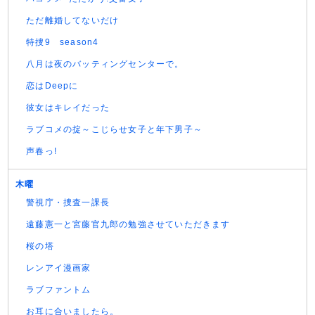
ただ離婚してないだけ
特捜9 season4
八月は夜のバッティングセンターで。
恋はDeepに
彼女はキレイだった
ラブコメの掟～こじらせ女子と年下男子～
声春っ!
木曜
警視庁・捜査一課長
遠藤憲一と宮藤官九郎の勉強させていただきます
桜の塔
レンアイ漫画家
ラブファントム
お耳に合いましたら。