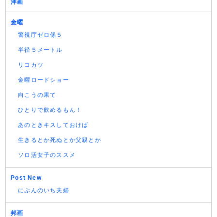
洋画
金曜
警視庁ゼロ係５
半径５メートル
リコカツ
金曜ロードショー
向こうの果て
ひとりで飲めるもん！
あのときキスしておけば
生きるとか死ぬとか父親とか
ソロ活女子のススメ
Post New
にぶんのいち夫婦
邦画