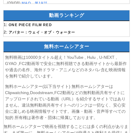
(09/08)
MAO 第19話
(09/08)
才女のお世話 高嶺の花だらけな名門校で、学院一のお嬢様
動画ランキング
(生活能力皆無)を陰ながらお世話することになりました 第6話
(09/08)
1:
魔法少女リリカルなのは EXCEEDS Gun Blaze
ONE PIECE FILM RED
Vengeance 第6話
2:
アバター：ウェイ・オブ・ウォーター
(09/08)
「きみを愛する気はない」と言った次期公爵様がなぜか溺
愛してきます 第6話
無料ホームシアター
(09/08)
花織さんは転生しても喧嘩がしたい 第5話
無料映画は10000タイトル超え！YouTube , Hulu , U-NEXT ,
(08/08)
株式会社マジルミエ 第2期 第6話
GYAO ,FC2動画等で安全に無料視聴できる動画サイトから最新作
(08/08)
鬼の花嫁 第6話
や過去の名作、海外ドラマ・アニメなどのネタバレ含む映画情報
(08/08)
ミッドナイト屋台2〜ル・モンドゥ〜 第6話
を無料で紹介しています。
(08/08)
天幕のジャードゥーガル 第7話
無料ホームシアター(以下当サイト) 無料ホームシアターは
(08/08)
黄泉のツガイ 第18話
Clipwatching,Doodstream,FC2動画などの無料動画共有サイトに
(08/08)
グロウアップショウ～ひまわりのサーカス団～ 第6話
アップロードされている動画（URL）を紹介するサイトではあり
(08/08)
夏色の雲が恋と嵐をまきおこす 第5話
ません。違法無料動画共有サイトへのリンクは一切なく、安心安
(08/08)
全に楽しめる映画情報サイトです。画像・動画・音声等すべての
岩元先輩ノ推薦 第6話
知的 所有権は著作者・団体に帰属しております。
(08/08)
BLEACH 千年血戦篇-禍進譚- 第3話
(08/08)
BLACK TORCH 第6話
無料ホームシアターで映画を視聴することには多くの利点がありま
す。まず第一に、無料ホームシアターは快適さと便利さを提供しま