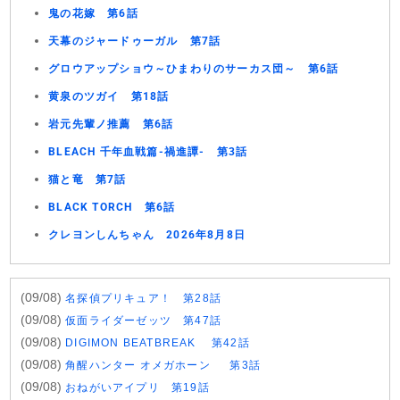
鬼の花嫁 第6話
天幕のジャードゥーガル 第7話
グロウアップショウ～ひまわりのサーカス団～ 第6話
黄泉のツガイ 第18話
岩元先輩ノ推薦 第6話
BLEACH 千年血戦篇-禍進譚- 第3話
猫と竜 第7話
BLACK TORCH 第6話
クレヨンしんちゃん 2026年8月8日
(09/08)
名探偵プリキュア！ 第28話
(09/08)
仮面ライダーゼッツ 第47話
(09/08)
DIGIMON BEATBREAK 第42話
(09/08)
角醒ハンター オメガホーン 第3話
(09/08)
おねがいアイプリ 第19話