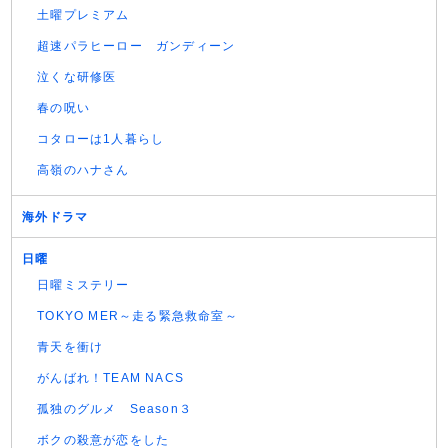
土曜プレミアム
超速パラヒーロー ガンディーン
泣くな研修医
春の呪い
コタローは1人暮らし
高嶺のハナさん
海外ドラマ
日曜
日曜ミステリー
TOKYO MER～走る緊急救命室～
青天を衝け
がんばれ！TEAM NACS
孤独のグルメ Season３
ボクの殺意が恋をした