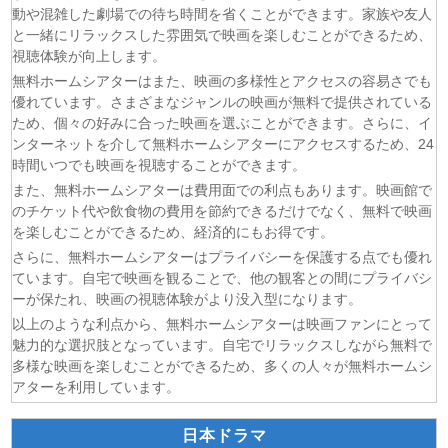
(09/08)
鉄鍋のジャン！ 第6話
動や混雑した劇場での待ち時間を省くことができます。家族や友人
(09/08)
タイムトラベルダディ 第1話
と一緒にリラックスした雰囲気で映画を楽しむことができるため、
(09/08)
タイムトラベルダディ 第2話
視聴体験が向上します。
(09/08)
正反対な君と僕 第2期 第6話
無料ホームシアターはまた、映画の多様性とアクセスの容易さでも
優れています。さまざまなジャンルの映画が無料で提供されている
(09/08)
レッツゴー怪奇組 第6話
ため、個々の好みに合った映画を選ぶことができます。さらに、イ
(09/08)
名探偵プリキュア！ 第28話
ンターネットを介して無料ホームシアターにアクセスするため、24
(09/08)
仮面ライダーゼッツ 第47話
時間いつでも映画を視聴することができます。
(09/08)
DIGIMON BEATBREAK 第42話
また、無料ホームシアターは費用面での利点もあります。映画館で
のチケット代や飲食物の費用を節約できるだけでなく、無料で映画
を楽しむことができるため、経済的にもお得です。
さらに、無料ホームシアターはプライバシーを保護する点でも優れ
ています。自宅で映画を観ることで、他の観客との間にプライバシ
ーが保たれ、映画の視聴体験がより没入型になります。
以上のような利点から、無料ホームシアターは映画ファンにとって
魅力的な選択肢となっています。自宅でリラックスしながら無料で
多様な映画を楽しむことができるため、多くの人々が無料ホームシ
アターを利用しています。
日本ドラマ