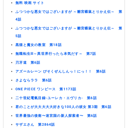
無料 映画 サイト
ふつつかな悪女ではございますが ～雛宮蝶鼠とりかえ伝～ 第
4話
ふつつかな悪女ではございますが ～雛宮蝶鼠とりかえ伝～ 第
5話
黒猫と魔女の教室 第18話
無職転生Ⅲ～異世界行ったら本気だす～ 第7話
刃牙道 第6話
アズールレーン びそくぜんしんっ！にっ！！ 第6話
さよならララ 第6話
ONE PIECE ワンピース 第1173話
二十世紀電氣目録-ユーレカ・エヴリカ- 第6話
君のことが大大大大大好きな100人の彼女 第3期 第6話
世界最強の後衛〜迷宮国の新人探索者〜 第6話
サザエさん 第2864話