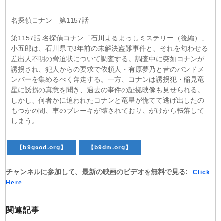
名探偵コナン 第1157話
第1157話 名探偵コナン「石川よるまっしミステリー（後編）」
小五郎は、石川県で3年前の未解決盗難事件と、それを匂わせる
差出人不明の脅迫状について調査する。調査中に突如コナンが
誘拐され、犯人からの要求で依頼人・有原夢乃と昔のバンドメ
ンバーを集めるべく奔走する。一方、コナンは誘拐犯・稲見竜
星に誘拐の真意を聞き、過去の事件の証拠映像も見せられる。
しかし、何者かに追われたコナンと竜星が慌てて逃げ出したの
もつかの間、車のブレーキが壊されており、がけから転落して
しまう。
【b9good.org】
【b9dm.org】
チャンネルに参加して、最新の映画のビデオを無料で見る:
Click
Here
関連記事