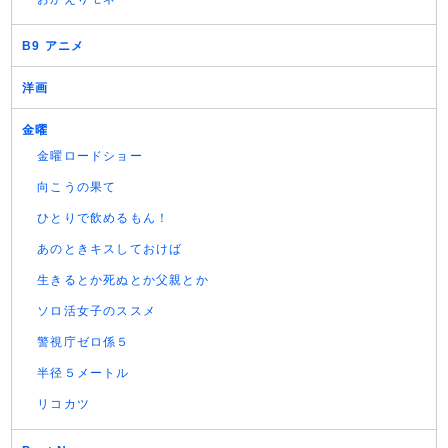
B9 アニメ
洋画
金曜
金曜ロードショー
向こうの果て
ひとりで飲めるもん！
あのときキスしておけば
生きるとか死ぬとか父親とか
ソロ活女子のススメ
警視庁ゼロ係５
半径５メートル
リコカツ