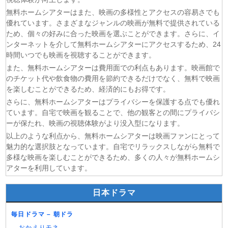
(08/08)
BLEACH 千年血戦篇-禍進譚- 第3話
無料ホームシアターはまた、映画の多様性とアクセスの容易さでも
(08/08)
BLACK TORCH 第6話
優れています。さまざまなジャンルの映画が無料で提供されている
ため、個々の好みに合った映画を選ぶことができます。さらに、イ
(08/08)
猫と竜 第7話
ンターネットを介して無料ホームシアターにアクセスするため、24
(08/08)
告白ー25年目の秘密ー 第5話
時間いつでも映画を視聴することができます。
(08/08)
クレヨンしんちゃん 2026年8月8日
また、無料ホームシアターは費用面での利点もあります。映画館で
(08/08)
ドラえもん 2026年8月8日
のチケット代や飲食物の費用を節約できるだけでなく、無料で映画
を楽しむことができるため、経済的にもお得です。
さらに、無料ホームシアターはプライバシーを保護する点でも優れ
ています。自宅で映画を観ることで、他の観客との間にプライバシ
ーが保たれ、映画の視聴体験がより没入型になります。
以上のような利点から、無料ホームシアターは映画ファンにとって
魅力的な選択肢となっています。自宅でリラックスしながら無料で
多様な映画を楽しむことができるため、多くの人々が無料ホームシ
アターを利用しています。
日本ドラマ
毎日ドラマ – 朝ドラ
おかえりモネ