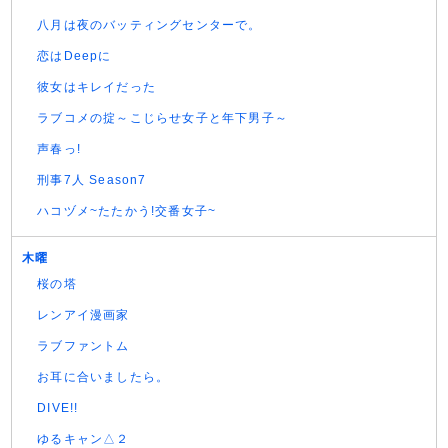
八月は夜のバッティングセンターで。
恋はDeepに
彼女はキレイだった
ラブコメの掟～こじらせ女子と年下男子～
声春っ!
刑事7人 Season7
ハコヅメ~たたかう!交番女子~
木曜
桜の塔
レンアイ漫画家
ラブファントム
お耳に合いましたら。
DIVE!!
ゆるキャン△２