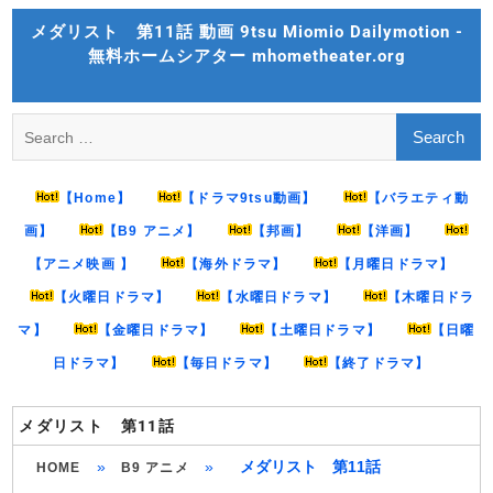
Skip
メダリスト 第11話 動画 9tsu Miomio Dailymotion -
to
無料ホームシアター mhometheater.org
content
Search
for:
【Home】
【ドラマ9tsu動画】
【バラエティ動
画】
【B9 アニメ】
【邦画】
【洋画】
【アニメ映画 】
【海外ドラマ】
【月曜日ドラマ】
【火曜日ドラマ】
【水曜日ドラマ】
【木曜日ドラ
マ】
【金曜日ドラマ】
【土曜日ドラマ】
【日曜
日ドラマ】
【毎日ドラマ】
【終了ドラマ】
メダリスト 第11話
»
»
メダリスト 第11話
HOME
B9 アニメ