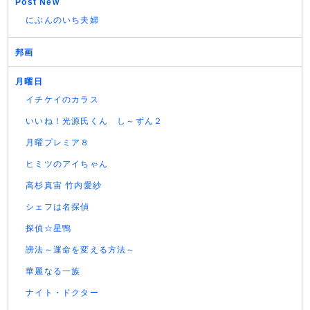
Post New
にぶんのいち夫婦
邦画
月曜日
イチケイのカラス
いいね！光源氏くん し～ずん２
月曜プレミア８
ヒミツのアイちゃん
高杉真宙 竹内愛紗
シェフは名探偵
探偵☆星鴨
謗法～運命を変える方法～
華麗なる一族
ナイト・ドクター