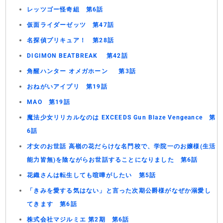
レッツゴー怪奇組 第6話
仮面ライダーゼッツ 第47話
名探偵プリキュア！ 第28話
DIGIMON BEATBREAK 第42話
角醒ハンター オメガホーン 第3話
おねがいアイプリ 第19話
MAO 第19話
魔法少女リリカルなのは EXCEEDS Gun Blaze Vengeance 第
6話
才女のお世話 高嶺の花だらけな名門校で、学院一のお嬢様(生活
能力皆無)を陰ながらお世話することになりました 第6話
花織さんは転生しても喧嘩がしたい 第5話
「きみを愛する気はない」と言った次期公爵様がなぜか溺愛し
てきます 第6話
株式会社マジルミエ 第2期 第6話