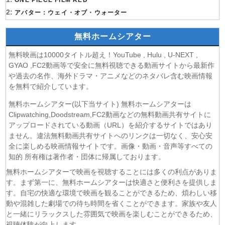
(09/08)
ONE PIECE FILM RED
DIGIMON BEATBREAK 第42話
2:
(09/08)
アバター：ウェイ・オブ・ウォーター
角醒ハンター オメガホーン 第3話
(09/08)
おねがいアイプリ 第19話
無料ホームシアター
(09/08)
MAO 第19話
(09/08)
才女のお世話 高嶺の花だらけな名門校で、学院一のお嬢様
無料映画は10000タイトル超え！YouTube , Hulu , U-NEXT ,
(生活能力皆無)を陰ながらお世話することになりました 第6話
GYAO ,FC2動画等で安全に無料視聴できる動画サイトから最新作
(09/08)
魔法少女リリカルなのは EXCEEDS Gun Blaze
や過去の名作、海外ドラマ・アニメなどのネタバレ含む映画情報
Vengeance 第6話
を無料で紹介しています。
(09/08)
「きみを愛する気はない」と言った次期公爵様がなぜか溺
無料ホームシアター(以下当サイト) 無料ホームシアターは
愛してきます 第6話
Clipwatching,Doodstream,FC2動画などの無料動画共有サイトに
(09/08)
花織さんは転生しても喧嘩がしたい 第5話
アップロードされている動画（URL）を紹介するサイトではあり
(08/08)
株式会社マジルミエ 第2期 第6話
ません。違法無料動画共有サイトへのリンクは一切なく、安心安
(08/08)
全に楽しめる映画情報サイトです。画像・動画・音声等すべての
鬼の花嫁 第6話
知的 所有権は著作者・団体に帰属しております。
(08/08)
ミッドナイト屋台2〜ル・モンドゥ〜 第6話
(08/08)
天幕のジャードゥーガル 第7話
無料ホームシアターで映画を視聴することには多くの利点がありま
す。まず第一に、無料ホームシアターは快適さと便利さを提供しま
(08/08)
黄泉のツガイ 第18話
す。自宅の快適な環境で映画を観ることができるため、煩わしい移
(08/08)
グロウアップショウ～ひまわりのサーカス団～ 第6話
動や混雑した劇場での待ち時間を省くことができます。家族や友人
(08/08)
夏色の雲が恋と嵐をまきおこす 第5話
と一緒にリラックスした雰囲気で映画を楽しむことができるため、
(08/08)
岩元先輩ノ推薦 第6話
視聴体験が向上します。