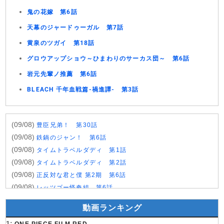
鬼の花嫁 第6話
天幕のジャードゥーガル 第7話
黄泉のツガイ 第18話
グロウアップショウ～ひまわりのサーカス団～ 第6話
岩元先輩ノ推薦 第6話
BLEACH 千年血戦篇-禍進譚- 第3話
(09/08)
豊臣兄弟！ 第30話
(09/08)
鉄鍋のジャン！ 第6話
(09/08)
タイムトラベルダディ 第1話
(09/08)
タイムトラベルダディ 第2話
(09/08)
正反対な君と僕 第2期 第6話
(09/08)
レッツゴー怪奇組 第6話
(09/08)
名探偵プリキュア！ 第28話
動画ランキング
(09/08)
仮面ライダーゼッツ 第47話
1: