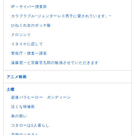
IP～サイバー捜査班
カラフラブル~ジェンダーレス男子に愛されています。~
ひねくれ女のボッチ飯
クロシンリ
イタイケに恋して
警視庁・捜査一課長
遠藤憲一と宮藤官九郎の勉強させていただきます
アニメ映画
土曜
超速パラヒーロー ガンディーン
泣くな研修医
春の呪い
コタローは1人暮らし
高嶺のハナさん