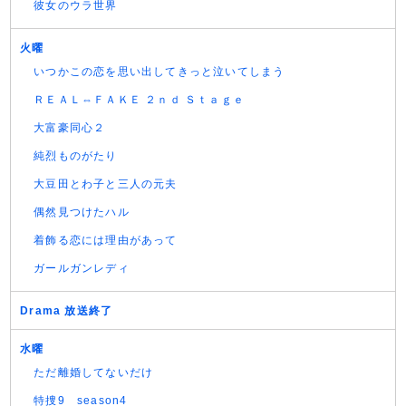
彼女のウラ世界
火曜
いつかこの恋を思い出してきっと泣いてしまう
ＲＥＡＬ⇔ＦＡＫＥ ２ｎｄ Ｓｔａｇｅ
大富豪同心２
純烈ものがたり
大豆田とわ子と三人の元夫
偶然見つけたハル
着飾る恋には理由があって
ガールガンレディ
Drama 放送終了
水曜
ただ離婚してないだけ
特捜9 season4