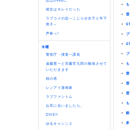
恋はDeepに
も
彼女はキレイだった
普
ラブコメの掟～こじらせ女子と年下
G
男子～
声春っ!
ブ
G
木曜
ブ
警視庁・捜査一課長
遠藤憲一と宮藤官九郎の勉強させて
も
いただきます
普
桜の塔
普
レンアイ漫画家
普
ラブファントム
も
お耳に合いましたら。
銀
DIVE!!
多
ゆるキャン△２