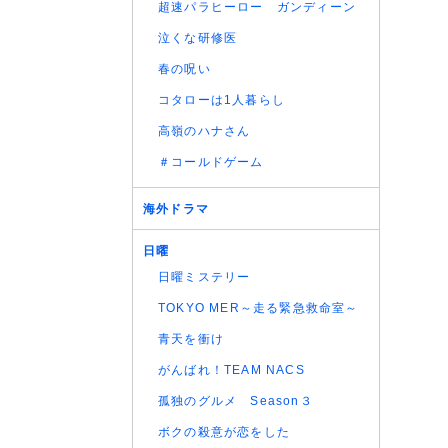
超速パラヒーロー ガンディーン
(07/08
泣くな研修医
(07/08
春の呪い
(07/08
(07/08
コタローは1人暮らし
(07/08
高嶺のハナさん
(07/08
＃コールドゲーム
(07/08
(07/08
海外ドラマ
(07/08
(07/08
日曜
(07/08
日曜ミステリー
(06/08
TOKYO MER～走る緊急救命室～
(06/08
青天を衝け
(06/08
がんばれ！TEAM NACS
(06/08
(06/08
孤独のグルメ Season３
(06/08
ボクの殺意が恋をした
(06/08