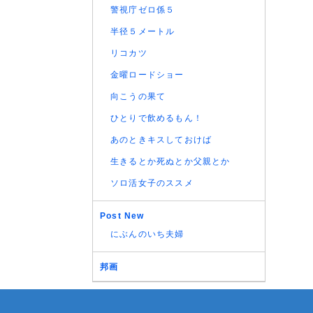
警視庁ゼロ係５
半径５メートル
リコカツ
金曜ロードショー
向こうの果て
ひとりで飲めるもん！
あのときキスしておけば
生きるとか死ぬとか父親とか
ソロ活女子のススメ
Post New
にぶんのいち夫婦
邦画