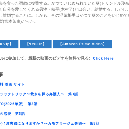
夫を奪った宿敵に復讐する。かつていじめられていた葵(トリンドル玲奈
く自分を愛してくれる男性・桔平(木村了)と出会い、結婚する。しかし
し離婚することに。しかも、その浮気相手はかつて葵のことをいじめて
梨(宮本茉由)だった。
u.vip】
【9tsu.in】
【Amazon Prime Video】
ルに参加して、最新の映画のビデオを無料で見る:
Click Here
事
料 映画 サイト
ラックトリック〜裁きを操る弁護人〜 第3話
TO(2026年版) 第3話
の恋愛 第5話
う1度夫婦になりますか？〜カモフラージュ夫婦〜 第5話