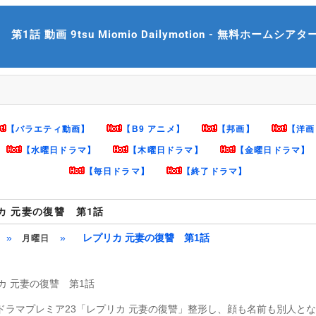
話 動画 9tsu Miomio Dailymotion - 無料ホームシアター mh
【バラエティ動画】
【B9 アニメ】
【邦画】
【洋画
【水曜日ドラマ】
【木曜日ドラマ】
【金曜日ドラマ】
【毎日ドラマ】
【終了ドラマ】
カ 元妻の復讐 第1話
»
»
レプリカ 元妻の復讐 第1話
月曜日
カ 元妻の復讐 第1話
 ドラマプレミア23「レプリカ 元妻の復讐」整形し、顔も名前も別人と