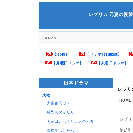
Skip
to
レプリカ 元妻の復讐 第1
content
Search
for:
【Home】
【ドラマ9tsu動画】
【月曜日ドラマ】
【火曜日ドラマ】
日本ドラマ
レプリ
火曜
HOME
大富豪同心２
純烈ものがたり
レプリ
大豆田とわ子と三人の元夫
第1話
偶然見つけたハル