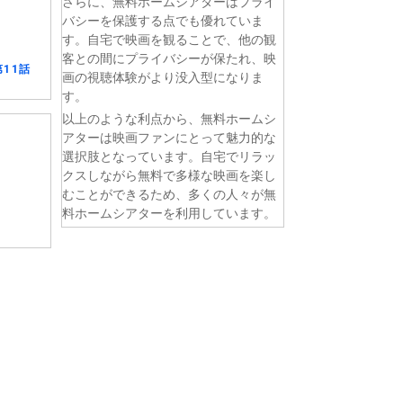
さらに、無料ホームシアターはプライ
バシーを保護する点でも優れていま
す。自宅で映画を観ることで、他の観
客との間にプライバシーが保たれ、映
11話
画の視聴体験がより没入型になりま
す。
以上のような利点から、無料ホームシ
アターは映画ファンにとって魅力的な
選択肢となっています。自宅でリラッ
クスしながら無料で多様な映画を楽し
むことができるため、多くの人々が無
料ホームシアターを利用しています。
。 第6