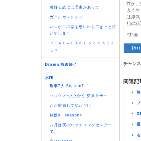
性が、
着飾る恋には理由があって
ようや
は浮気
ガールガンレディ
犯の花
いつかこの恋を思い出してきっと泣
いてしまう
#邦画
ＲＥＡＬ⇔ＦＡＫＥ ２ｎｄ Ｓｔａ
【9ts
ｇｅ
チャンネ
Drama 放送終了
水曜
関連記
刑事7人 Season7
無
ハコヅメ~たたかう!交番女子~
ブ
ただ離婚してないだけ
G
特捜9 season4
通
八月は夜のバッティングセンター
で。
も