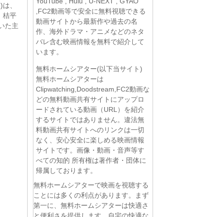
YouTube , Hulu , U-NEXT , GYAO
)は、
,FC2動画等で安全に無料視聴できる
、桔平
動画サイトから最新作や過去の名
いた主
作、海外ドラマ・アニメなどのネタ
バレ含む映画情報を無料で紹介して
います。
無料ホームシアター(以下当サイト)
無料ホームシアターは
Clipwatching,Doodstream,FC2動画な
どの無料動画共有サイトにアップロ
ードされている動画（URL）を紹介
するサイトではありません。違法無
料動画共有サイトへのリンクは一切
なく、安心安全に楽しめる映画情報
サイトです。画像・動画・音声等す
べての知的 所有権は著作者・団体に
帰属しております。
無料ホームシアターで映画を視聴する
ことには多くの利点があります。まず
第一に、無料ホームシアターは快適さ
と便利さを提供します。自宅の快適な