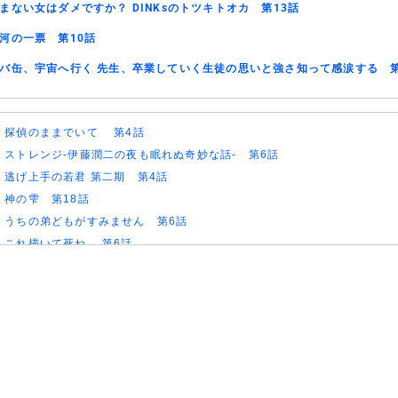
まない女はダメですか？ DINKsのトツキトオカ 第13話
河の一票 第10話
バ缶、宇宙へ行く 先生、卒業していく生徒の思いと強さ知って感涙する 第
)
探偵のままでいて 第4話
)
ストレンジ-伊藤潤二の夜も眠れぬ奇妙な話- 第6話
)
逃げ上手の若君 第二期 第4話
)
神の雫 第18話
)
うちの弟どもがすみません 第6話
)
これ描いて死ね 第6話
)
ここは俺に任せて先に行けと言ってから10年がたったら伝説になっていた
)
領民0人スタートの辺境領主様 第6話
)
しもべの王子様 第6話
)
転生したらスライムだった件 第4期 第17話
)
金曜ロードショー 動画 2026年8月7日
)
Tシャツが乾くまで 第5話