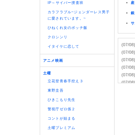
IP～サイバー捜査班
産
カラフラブル~ジェンダーレス男子
銀
に愛されています。~
サ
ひねくれ女のボッチ飯
クロシンリ
(07/08
イタイケに恋して
(07/08
(07/08
アニメ映画
(07/08
土曜
(07/08
立花登青春手控え３
(07/08
(07/08
東野圭吾
話
ひきこもり先生
(07/08
警視庁ゼロ係２
(07/08
コントが始まる
(07/08
(07/08
土曜プレミアム
(07/08