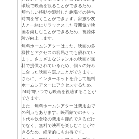
環境で映画を観ることができるため、
煩わしい移動や混雑した劇場での待ち
時間を省くことができます。家族や友
人と一緒にリラックスした雰囲気で映
画を楽しむことができるため、視聴体
験が向上します。
無料ホームシアターはまた、映画の多
様性とアクセスの容易さでも優れてい
ます。さまざまなジャンルの映画が無
料で提供されているため、個々の好み
に合った映画を選ぶことができます。
さらに、インターネットを介して無料
ホームシアターにアクセスするため、
24時間いつでも映画を視聴することが
できます。
また、無料ホームシアターは費用面で
の利点もあります。映画館でのチケッ
ト代や飲食物の費用を節約できるだけ
でなく、無料で映画を楽しむことがで
きるため、経済的にもお得です。