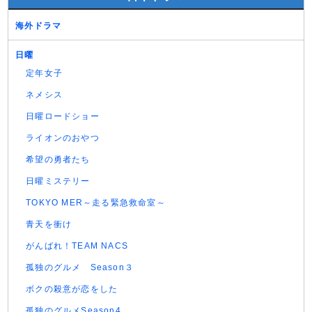
海外ドラマ
日曜
定年女子
ネメシス
日曜ロードショー
ライオンのおやつ
希望の勇者たち
日曜ミステリー
TOKYO MER～走る緊急救命室～
青天を衝け
がんばれ！TEAM NACS
孤独のグルメ Season３
ボクの殺意が恋をした
孤独のグルメSeason4