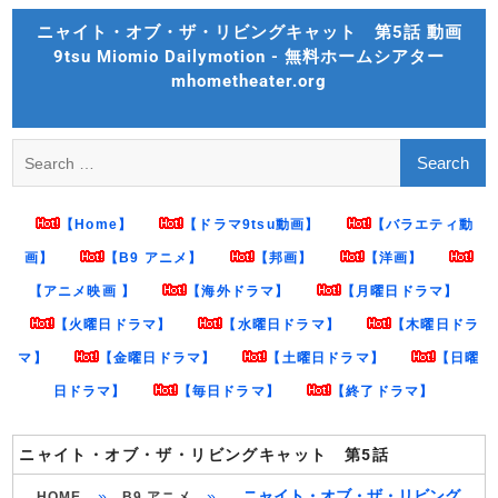
Skip
ニャイト・オブ・ザ・リビングキャット 第5話 動画
to
9tsu Miomio Dailymotion - 無料ホームシアター
content
mhometheater.org
Search
for:
【Home】
【ドラマ9tsu動画】
【バラエティ動
画】
【B9 アニメ】
【邦画】
【洋画】
【アニメ映画 】
【海外ドラマ】
【月曜日ドラマ】
【火曜日ドラマ】
【水曜日ドラマ】
【木曜日ドラ
マ】
【金曜日ドラマ】
【土曜日ドラマ】
【日曜
日ドラマ】
【毎日ドラマ】
【終了ドラマ】
ニャイト・オブ・ザ・リビングキャット 第5話
»
»
ニャイト・オブ・ザ・リビング
HOME
B9 アニメ