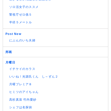
ソロ活女子のススメ
警視庁ゼロ係５
半径５メートル
Post New
にぶんのいち夫婦
邦画
月曜日
イチケイのカラス
いいね！光源氏くん し～ずん２
月曜プレミア８
ヒミツのアイちゃん
高杉真宙 竹内愛紗
シェフは名探偵