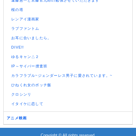
遠藤憲一と宮藤官九郎の勉強させていただきます
桜の塔
レンアイ漫画家
ラブファントム
お耳に合いましたら。
DIVE!!
ゆるキャン△２
IP～サイバー捜査班
カラフラブル~ジェンダーレス男子に愛されています。~
ひねくれ女のボッチ飯
クロシンリ
イタイケに恋して
アニメ映画
Copyright © All rights reserved.