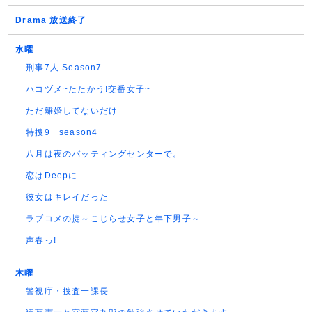
Drama 放送終了
水曜
刑事7人 Season7
ハコヅメ~たたかう!交番女子~
ただ離婚してないだけ
特捜9 season4
八月は夜のバッティングセンターで。
恋はDeepに
彼女はキレイだった
ラブコメの掟～こじらせ女子と年下男子～
声春っ!
木曜
警視庁・捜査一課長