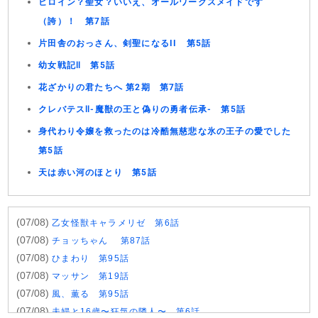
ヒロイン？聖女？いいえ、オールワークスメイドです
（誇）！ 第7話
片田舎のおっさん、剣聖になるII 第5話
幼女戦記Ⅱ 第5話
花ざかりの君たちへ 第2期 第7話
クレバテスⅡ-魔獣の王と偽りの勇者伝承- 第5話
身代わり令嬢を救ったのは冷酷無慈悲な氷の王子の愛でした
第5話
天は赤い河のほとり 第5話
(07/08)
乙女怪獣キャラメリゼ 第6話
(07/08)
チョッちゃん 第87話
(07/08)
ひまわり 第95話
(07/08)
マッサン 第19話
(07/08)
風、薫る 第95話
(07/08)
夫婦と16歳〜狂気の隣人〜 第6話