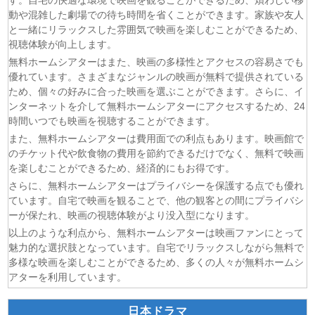
す。自宅の快適な環境で映画を観ることができるため、煩わしい移
(06/08)
チョッちゃん 第86話
動や混雑した劇場での待ち時間を省くことができます。家族や友人
(06/08)
ひまわり 第94話
と一緒にリラックスした雰囲気で映画を楽しむことができるため、
視聴体験が向上します。
(06/08)
マッサン 第18話
無料ホームシアターはまた、映画の多様性とアクセスの容易さでも
(06/08)
風、薫る 第94話
優れています。さまざまなジャンルの映画が無料で提供されている
(06/08)
君は夏のなか 第6話
ため、個々の好みに合った映画を選ぶことができます。さらに、イ
(06/08)
いびってこない義母と義姉 第5話
ンターネットを介して無料ホームシアターにアクセスするため、24
(06/08)
サンダー３ 第5話
時間いつでも映画を視聴することができます。
また、無料ホームシアターは費用面での利点もあります。映画館で
のチケット代や飲食物の費用を節約できるだけでなく、無料で映画
を楽しむことができるため、経済的にもお得です。
さらに、無料ホームシアターはプライバシーを保護する点でも優れ
ています。自宅で映画を観ることで、他の観客との間にプライバシ
ーが保たれ、映画の視聴体験がより没入型になります。
以上のような利点から、無料ホームシアターは映画ファンにとって
魅力的な選択肢となっています。自宅でリラックスしながら無料で
多様な映画を楽しむことができるため、多くの人々が無料ホームシ
アターを利用しています。
日本ドラマ