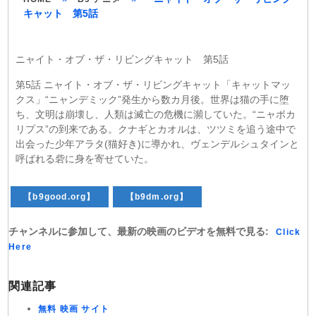
キャット 第5話
ニャイト・オブ・ザ・リビングキャット 第5話
第5話 ニャイト・オブ・ザ・リビングキャット「キャットマッ
クス」“ニャンデミック”発生から数カ月後。世界は猫の手に堕
ち、文明は崩壊し、人類は滅亡の危機に瀕していた。“ニャポカ
リプス”の到来である。クナギとカオルは、ツツミを追う途中で
出会った少年アラタ(猫好き)に導かれ、ヴェンデルシュタインと
呼ばれる砦に身を寄せていた。
【b9good.org】
【b9dm.org】
チャンネルに参加して、最新の映画のビデオを無料で見る:
Click
Here
関連記事
無料 映画 サイト