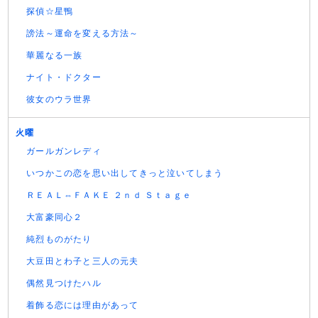
探偵☆星鴨
謗法～運命を変える方法～
華麗なる一族
ナイト・ドクター
彼女のウラ世界
火曜
ガールガンレディ
いつかこの恋を思い出してきっと泣いてしまう
ＲＥＡＬ⇔ＦＡＫＥ ２ｎｄ Ｓｔａｇｅ
大富豪同心２
純烈ものがたり
大豆田とわ子と三人の元夫
偶然見つけたハル
着飾る恋には理由があって