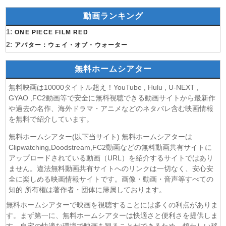
(07/08)
今から、親友やめようか。 第7話
動画ランキング
(07/08)
未婚詐欺 私の知らない彼の顔 第4話
1:
(07/08)
ONE PIECE FILM RED
ヤニねこ 第6話
2:
(07/08)
アバター：ウェイ・オブ・ウォーター
追放された転生重騎士はゲーム知識で無双する 第6話
(06/08)
一緒にごはんをたべるだけ 第6話
無料ホームシアター
(06/08)
夫に不倫をお願いされました 第5話
(06/08)
親愛なる夫へ〜完璧な妻の嘘〜 第6話
無料映画は10000タイトル超え！YouTube , Hulu , U-NEXT ,
(06/08)
落第賢者の学院無双〜二度目の転生、Sランクチート魔術
GYAO ,FC2動画等で安全に無料視聴できる動画サイトから最新作
師冒険録〜 第7話
や過去の名作、海外ドラマ・アニメなどのネタバレ含む映画情報
を無料で紹介しています。
(06/08)
メビウス・ダスト 第5話
(06/08)
バンドリ！ ゆめ∞みた 第8話
無料ホームシアター(以下当サイト) 無料ホームシアターは
(06/08)
心配無用ノ介 天下御免 第4話
Clipwatching,Doodstream,FC2動画などの無料動画共有サイトに
(06/08)
アップロードされている動画（URL）を紹介するサイトではあり
ラストノート 第5話
ません。違法無料動画共有サイトへのリンクは一切なく、安心安
(06/08)
令和のダラさん 第6話
全に楽しめる映画情報サイトです。画像・動画・音声等すべての
(06/08)
文豪ストレイドッグス わん！2 第6話
知的 所有権は著作者・団体に帰属しております。
(06/08)
大空港〜GATE24〜 第3話
無料ホームシアターで映画を視聴することには多くの利点がありま
(06/08)
盗掘王 第5話
す。まず第一に、無料ホームシアターは快適さと便利さを提供しま
(06/08)
乙女ゲー世界はモブに厳しい世界です2 第5話