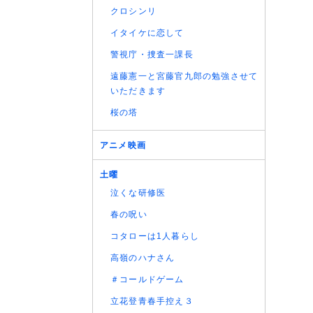
クロシンリ
イタイケに恋して
警視庁・捜査一課長
遠藤憲一と宮藤官九郎の勉強させて
いただきます
桜の塔
アニメ映画
土曜
泣くな研修医
春の呪い
コタローは1人暮らし
高嶺のハナさん
＃コールドゲーム
立花登青春手控え３