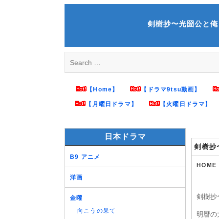
Skip
to
剣樹抄〜光圀公と俺 第2話
content
Search
for:
【Home】
【ドラマ9tsu動画】
【月曜日ドラマ】
【火曜日ドラマ】
日本ドラマ
剣樹抄
B9 アニメ
HOME
洋画
剣樹抄
金曜
向こうの果て
明暦の