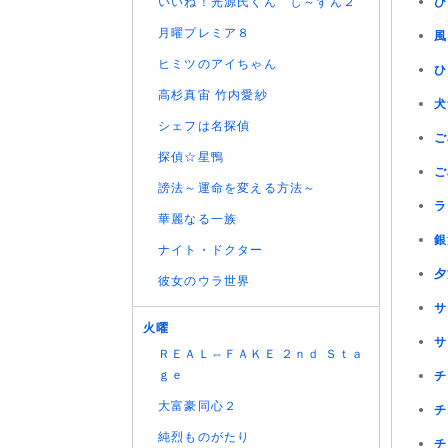
いいね！光源氏くん し～ずん２
ひ
月曜プレミア８
風
ヒミツのアイちゃん
ひ
高杉真宙 竹内愛紗
犬
シェフは名探偵
ご
探偵☆星鴨
ご
謗法～運命を変える方法～
ラ
華麗なる一族
銀
ナイト・ドクター
夕
彼女のウラ世界
サ
火曜
サ
ＲＥＡＬ⇔ＦＡＫＥ ２ｎｄ Ｓｔａ
ｇｅ
チ
大富豪同心２
チ
純烈ものがたり
チ