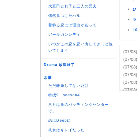
大豆田とわ子と三人の元夫
ひ
偶然見つけたハル
ラ
着飾る恋には理由があって
1
ガールガンレディ
いつかこの恋を思い出してきっと泣
いてしまう
(07/08
(07/08
Drama 放送終了
(07/08
(07/08
水曜
(07/08
ただ離婚してないだけ
(07/08
特捜9 season4
(07/08
八月は夜のバッティングセンター
(07/08
で。
(07/08
(07/08
恋はDeepに
(06/08
彼女はキレイだった
(06/08