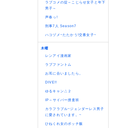
ラブコメの掟～こじらせ女子と年下
(06/08
男子～
(06/08
声春っ!
(06/08
刑事7人 Season7
(06/08
(06/08
ハコヅメ~たたかう!交番女子~
(06/08
木曜
(06/08
レンアイ漫画家
(06/08
(06/08
ラブファントム
(06/08
お耳に合いましたら。
(06/08
DIVE!!
(06/08
ゆるキャン△２
(06/08
(06/08
IP～サイバー捜査班
(06/08
カラフラブル~ジェンダーレス男子
(06/08
に愛されています。~
(06/08
ひねくれ女のボッチ飯
(06/08