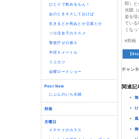
郎）と
ひとりで飲めるもん！
光圀（
あのときキスしておけば
姿を現
ている
生きるとか死ぬとか父親とか
くなっ
ソロ活女子のススメ
#邦画
警視庁ゼロ係５
半径５メートル
【9ts
リコカツ
チャンネ
金曜ロードショー
関連記
Post New
にぶんのいち夫婦
無
ひ
邦画
風
月曜日
御
イチケイのカラス