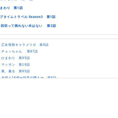
まわり 第1話
ブタイムトラベル Season3 第1話
0回切って倒れない木はない 第2話
)
乙女怪獣キャラメリゼ 第6話
)
チョッちゃん 第87話
)
ひまわり 第95話
)
マッサン 第19話
)
風、薫る 第95話
)
夫婦と16歳〜狂気の隣人〜 第6話
)
今から、親友やめようか。 第7話
)
未婚詐欺 私の知らない彼の顔 第4話
)
ヤニねこ 第6話
)
追放された転生重騎士はゲーム知識で無双する 第6話
)
一緒にごはんをたべるだけ 第6話
)
夫に不倫をお願いされました 第5話