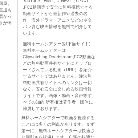
YouTube , Hulu , U-NEXT , GYAO
国屋。
,FC2動画等で安全に無料視聴できる
渡辺も
動画サイトから最新作や過去の名
繋がっ
作、海外ドラマ・アニメなどのネタ
さが怖
バレ含む映画情報を無料で紹介して
います。
無料ホームシアター(以下当サイト)
無料ホームシアターは
Clipwatching,Doodstream,FC2動画な
どの無料動画共有サイトにアップロ
ードされている動画（URL）を紹介
するサイトではありません。違法無
料動画共有サイトへのリンクは一切
なく、安心安全に楽しめる映画情報
サイトです。画像・動画・音声等す
べての知的 所有権は著作者・団体に
帰属しております。
無料ホームシアターで映画を視聴する
ことには多くの利点があります。まず
第一に、無料ホームシアターは快適さ
と便利さを提供します。自宅の快適な