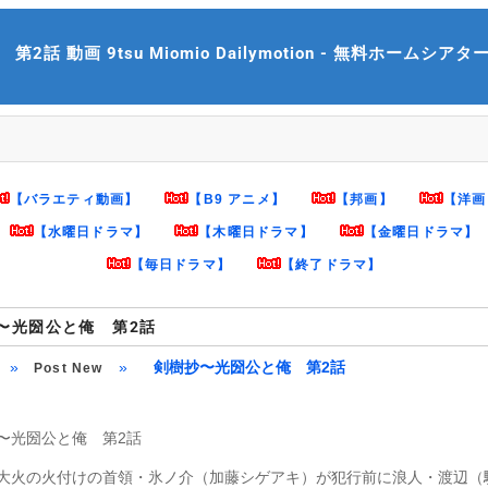
 動画 9tsu Miomio Dailymotion - 無料ホームシアター mh
【バラエティ動画】
【B9 アニメ】
【邦画】
【洋画
【水曜日ドラマ】
【木曜日ドラマ】
【金曜日ドラマ】
【毎日ドラマ】
【終了ドラマ】
〜光圀公と俺 第2話
»
»
剣樹抄〜光圀公と俺 第2話
Post New
〜光圀公と俺 第2話
大火の火付けの首領・氷ノ介（加藤シゲアキ）が犯行前に浪人・渡辺（