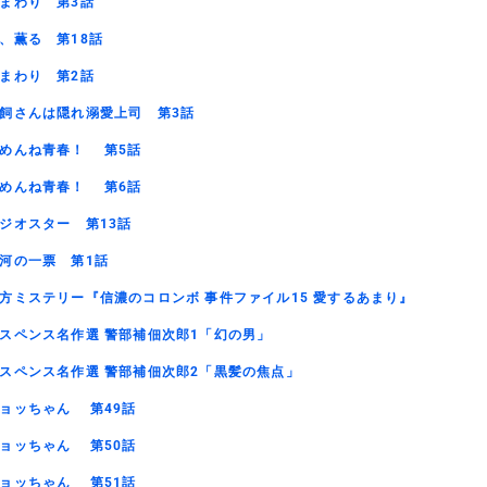
まわり 第3話
、薫る 第18話
まわり 第2話
飼さんは隠れ溺愛上司 第3話
めんね青春！ 第5話
めんね青春！ 第6話
ジオスター 第13話
河の一票 第1話
方ミステリー『信濃のコロンボ 事件ファイル15 愛するあまり』
スペンス名作選 警部補佃次郎1「幻の男」
スペンス名作選 警部補佃次郎2「黒髪の焦点」
ョッちゃん 第49話
ョッちゃん 第50話
ョッちゃん 第51話