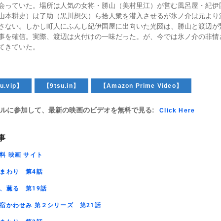
会っていた。場所は人気の女将・勝山（美村里江）が営む風呂屋・紀伊
山本耕史）は了助（黒川想矢）ら拾人衆を潜入させるが氷ノ介は元より
さない。しかし町人にふんし紀伊国屋に出向いた光圀は、勝山と渡辺が
事を確信。実際、渡辺は火付けの一味だった。が、今では氷ノ介の非情
てきていた。
u.vip】
【9tsu.in】
【Amazon Prime Video】
ルに参加して、最新の映画のビデオを無料で見る:
Click Here
事
料 映画 サイト
まわり 第4話
、薫る 第19話
宿かわせみ 第２シリーズ 第21話