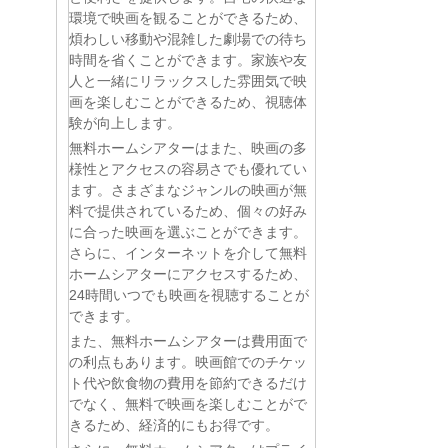
環境で映画を観ることができるため、
煩わしい移動や混雑した劇場での待ち
時間を省くことができます。家族や友
人と一緒にリラックスした雰囲気で映
画を楽しむことができるため、視聴体
験が向上します。
無料ホームシアターはまた、映画の多
様性とアクセスの容易さでも優れてい
ます。さまざまなジャンルの映画が無
料で提供されているため、個々の好み
に合った映画を選ぶことができます。
さらに、インターネットを介して無料
ホームシアターにアクセスするため、
24時間いつでも映画を視聴することが
できます。
また、無料ホームシアターは費用面で
の利点もあります。映画館でのチケッ
ト代や飲食物の費用を節約できるだけ
でなく、無料で映画を楽しむことがで
きるため、経済的にもお得です。