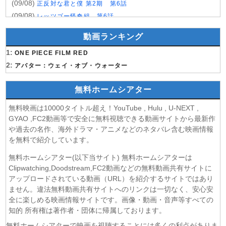
(09/08)
正反対な君と僕 第2期 第6話
(09/08)
レッツゴー怪奇組 第6話
(09/08)
名探偵プリキュア！ 第28話
動画ランキング
(09/08)
仮面ライダーゼッツ 第47話
1:
(09/08)
ONE PIECE FILM RED
DIGIMON BEATBREAK 第42話
2:
(09/08)
アバター：ウェイ・オブ・ウォーター
角醒ハンター オメガホーン 第3話
(09/08)
おねがいアイプリ 第19話
無料ホームシアター
(09/08)
MAO 第19話
(09/08)
才女のお世話 高嶺の花だらけな名門校で、学院一のお嬢様
無料映画は10000タイトル超え！YouTube , Hulu , U-NEXT ,
(生活能力皆無)を陰ながらお世話することになりました 第6話
GYAO ,FC2動画等で安全に無料視聴できる動画サイトから最新作
(09/08)
魔法少女リリカルなのは EXCEEDS Gun Blaze
や過去の名作、海外ドラマ・アニメなどのネタバレ含む映画情報
Vengeance 第6話
を無料で紹介しています。
(09/08)
「きみを愛する気はない」と言った次期公爵様がなぜか溺
無料ホームシアター(以下当サイト) 無料ホームシアターは
愛してきます 第6話
Clipwatching,Doodstream,FC2動画などの無料動画共有サイトに
(09/08)
花織さんは転生しても喧嘩がしたい 第5話
アップロードされている動画（URL）を紹介するサイトではあり
(08/08)
株式会社マジルミエ 第2期 第6話
ません。違法無料動画共有サイトへのリンクは一切なく、安心安
(08/08)
全に楽しめる映画情報サイトです。画像・動画・音声等すべての
鬼の花嫁 第6話
知的 所有権は著作者・団体に帰属しております。
(08/08)
ミッドナイト屋台2〜ル・モンドゥ〜 第6話
(08/08)
天幕のジャードゥーガル 第7話
無料ホームシアターで映画を視聴することには多くの利点がありま