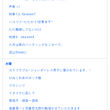
声春っ!
刑事7人 Season7
ハコヅメ~たたかう!交番女子~
ただ離婚してないだけ
特捜9 season4
八月は夜のバッティングセンターで。
恋はDeepに
木曜
カラフラブル~ジェンダーレス男子に愛されています。~
ひねくれ女のボッチ飯
クロシンリ
イタイケに恋して
警視庁・捜査一課長
遠藤憲一と宮藤官九郎の勉強させていただきます