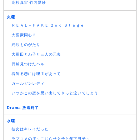
高杉真宙 竹内愛紗
火曜
ＲＥＡＬ⇔ＦＡＫＥ ２ｎｄ Ｓｔａｇｅ
大富豪同心２
純烈ものがたり
大豆田とわ子と三人の元夫
偶然見つけたハル
着飾る恋には理由があって
ガールガンレディ
いつかこの恋を思い出してきっと泣いてしまう
Drama 放送終了
水曜
彼女はキレイだった
ラブコメの掟～こじらせ女子と年下男子～