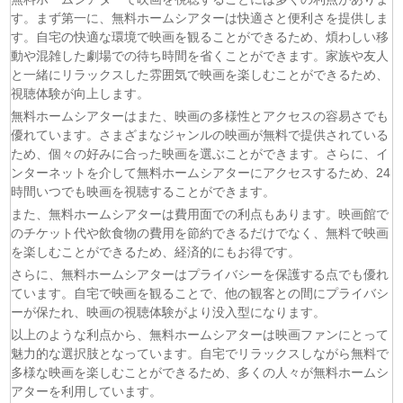
す。まず第一に、無料ホームシアターは快適さと便利さを提供しま
(08/08)
黄泉のツガイ 第18話
す。自宅の快適な環境で映画を観ることができるため、煩わしい移
(08/08)
グロウアップショウ～ひまわりのサーカス団～ 第6話
動や混雑した劇場での待ち時間を省くことができます。家族や友人
(08/08)
夏色の雲が恋と嵐をまきおこす 第5話
と一緒にリラックスした雰囲気で映画を楽しむことができるため、
(08/08)
岩元先輩ノ推薦 第6話
視聴体験が向上します。
(08/08)
BLEACH 千年血戦篇-禍進譚- 第3話
無料ホームシアターはまた、映画の多様性とアクセスの容易さでも
(08/08)
BLACK TORCH 第6話
優れています。さまざまなジャンルの映画が無料で提供されている
ため、個々の好みに合った映画を選ぶことができます。さらに、イ
(08/08)
猫と竜 第7話
ンターネットを介して無料ホームシアターにアクセスするため、24
(08/08)
告白ー25年目の秘密ー 第5話
時間いつでも映画を視聴することができます。
(08/08)
クレヨンしんちゃん 2026年8月8日
また、無料ホームシアターは費用面での利点もあります。映画館で
(08/08)
ドラえもん 2026年8月8日
のチケット代や飲食物の費用を節約できるだけでなく、無料で映画
を楽しむことができるため、経済的にもお得です。
さらに、無料ホームシアターはプライバシーを保護する点でも優れ
ています。自宅で映画を観ることで、他の観客との間にプライバシ
ーが保たれ、映画の視聴体験がより没入型になります。
以上のような利点から、無料ホームシアターは映画ファンにとって
魅力的な選択肢となっています。自宅でリラックスしながら無料で
多様な映画を楽しむことができるため、多くの人々が無料ホームシ
アターを利用しています。