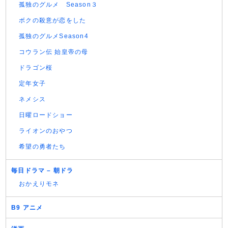
孤独のグルメ Season３
ボクの殺意が恋をした
孤独のグルメSeason4
コウラン伝 始皇帝の母
ドラゴン桜
定年女子
ネメシス
日曜ロードショー
ライオンのおやつ
希望の勇者たち
毎日ドラマ – 朝ドラ
おかえりモネ
B9 アニメ