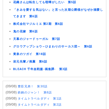
花織さんは転生しても喧嘩がしたい 第5話
「きみを愛する気はない」と言った次期公爵様がなぜか溺愛し
てきます 第6話
株式会社マジルミエ 第2期 第6話
鬼の花嫁 第6話
天幕のジャードゥーガル 第7話
グロウアップショウ～ひまわりのサーカス団～ 第6話
黄泉のツガイ 第18話
岩元先輩ノ推薦 第6話
BLEACH 千年血戦篇-禍進譚- 第3話
(09/08)
豊臣兄弟！ 第30話
(09/08)
鉄鍋のジャン！ 第6話
(09/08)
タイムトラベルダディ 第1話
(09/08)
タイムトラベルダディ 第2話