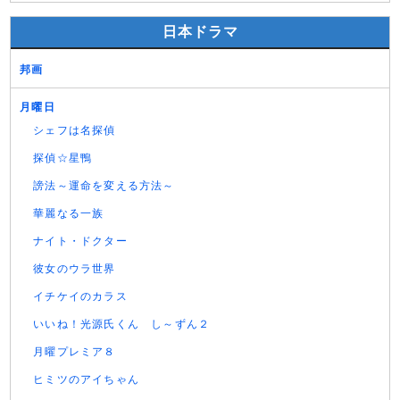
日本ドラマ
邦画
月曜日
シェフは名探偵
探偵☆星鴨
謗法～運命を変える方法～
華麗なる一族
ナイト・ドクター
彼女のウラ世界
イチケイのカラス
いいね！光源氏くん し～ずん２
月曜プレミア８
ヒミツのアイちゃん