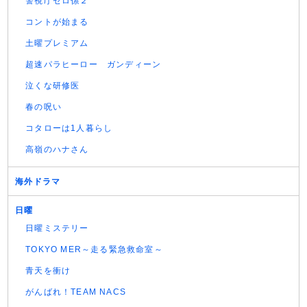
警視庁ゼロ係２
コントが始まる
土曜プレミアム
超速パラヒーロー ガンディーン
泣くな研修医
春の呪い
コタローは1人暮らし
高嶺のハナさん
海外ドラマ
日曜
日曜ミステリー
TOKYO MER～走る緊急救命室～
青天を衝け
がんばれ！TEAM NACS