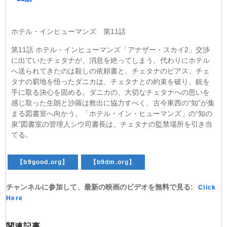
ホテル・インヒューマンズ 第11話
第11話 ホテル・インヒューマンズ「アナザー・スカイ2」交渉
に出ていたチェタナが、消息を絶ってしまう。代わりにホテル
へ送られてきたのは殺しの依頼書と、チェタナのピアス。チェ
タナの窮地を悟ったダニカは、チェタナとの約束を破り、銃を
手に取る決心を固める。ダニカの、大切なチェタナへの思いを
感じ取った生朗と沙羅は救出に協力すべく、古今東西の“知”が集
まる図書室へ向かう。「ホテル・イン・ヒューマンズ」の“知の
泉”図書室の管理人シウ司書長は、チェタナの監禁場所を引き当
てる。
【b9good.org】
【b9dm.org】
チャンネルに参加して、最新の映画のビデオを無料で見る:
Click
Here
関連記事