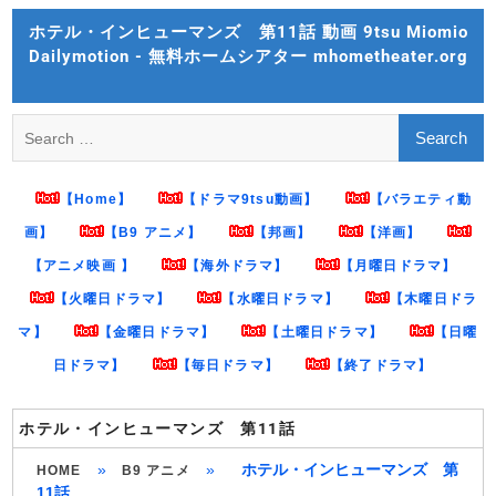
Skip
ホテル・インヒューマンズ 第11話 動画 9tsu Miomio
to
Dailymotion - 無料ホームシアター mhometheater.org
content
Search
for:
【Home】
【ドラマ9tsu動画】
【バラエティ動
画】
【B9 アニメ】
【邦画】
【洋画】
【アニメ映画 】
【海外ドラマ】
【月曜日ドラマ】
【火曜日ドラマ】
【水曜日ドラマ】
【木曜日ドラ
マ】
【金曜日ドラマ】
【土曜日ドラマ】
【日曜
日ドラマ】
【毎日ドラマ】
【終了ドラマ】
ホテル・インヒューマンズ 第11話
»
»
ホテル・インヒューマンズ 第
HOME
B9 アニメ
11話