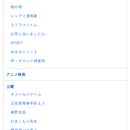
桜の塔
レンアイ漫画家
ラブファントム
お耳に合いましたら。
DIVE!!
ゆるキャン△２
IP～サイバー捜査班
アニメ映画
土曜
＃コールドゲーム
立花登青春手控え３
東野圭吾
ひきこもり先生