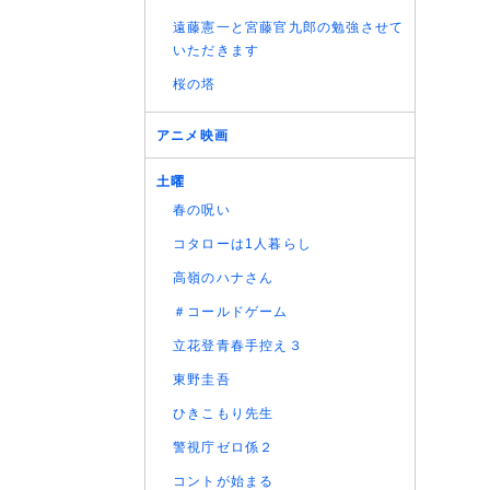
(05/08
遠藤憲一と宮藤官九郎の勉強させて
(05/08
いただきます
(05/08
桜の塔
アニメ映画
土曜
春の呪い
コタローは1人暮らし
高嶺のハナさん
＃コールドゲーム
立花登青春手控え３
東野圭吾
ひきこもり先生
警視庁ゼロ係２
コントが始まる