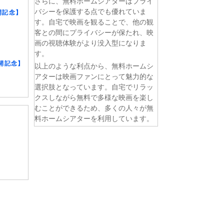
さらに、無料ホームシアターはプライ
バシーを保護する点でも優れていま
開記念】
す。自宅で映画を観ることで、他の観
客との間にプライバシーが保たれ、映
画の視聴体験がより没入型になりま
す。
開記念】
以上のような利点から、無料ホームシ
アターは映画ファンにとって魅力的な
選択肢となっています。自宅でリラッ
クスしながら無料で多様な映画を楽し
むことができるため、多くの人々が無
料ホームシアターを利用しています。
話