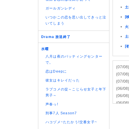
土
ガールガンレディ
[
いつかこの恋を思い出してきっと泣
いてしまう
火
土
Drama 放送終了
[
水曜
八月は夜のバッティングセンター
で。
(07/08
恋はDeepに
(07/08
彼女はキレイだった
(07/08
(06/08
ラブコメの掟～こじらせ女子と年下
男子～
(06/08
(06/08
声春っ!
(06/08
刑事7人 Season7
(06/08
ハコヅメ~たたかう!交番女子~
(06/08