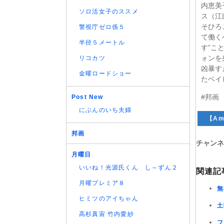
内恵美
ソロ活女子のススメ
ス（江
そひろ
警視庁ゼロ係５
て働く
半径５メートル
す”こ
ォンを
リコカツ
凶暴す
金曜ロードショー
たベイ
#邦画
Post New
にぶんのいち夫婦
【Ama
邦画
チャンネ
月曜日
いいね！光源氏くん し～ずん２
関連記
月曜プレミア８
無
ヒミツのアイちゃん
土
高杉真宙 竹内愛紗
フ