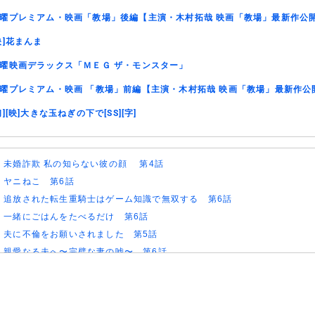
曜プレミアム・映画「教場」後編【主演・木村拓哉 映画「教場」最新作公
映]花まんま
曜映画デラックス「ＭＥＧ ザ・モンスター」
曜プレミアム・映画 「教場」前編【主演・木村拓哉 映画「教場」最新作公
初][映]大きな玉ねぎの下で[SS][字]
)
未婚詐欺 私の知らない彼の顔 第4話
)
ヤニねこ 第6話
)
追放された転生重騎士はゲーム知識で無双する 第6話
)
一緒にごはんをたべるだけ 第6話
)
夫に不倫をお願いされました 第5話
)
親愛なる夫へ〜完璧な妻の嘘〜 第6話
)
落第賢者の学院無双〜二度目の転生、Sランクチート魔術師冒険録〜 第7
)
メビウス・ダスト 第5話
)
バンドリ！ ゆめ∞みた 第8話