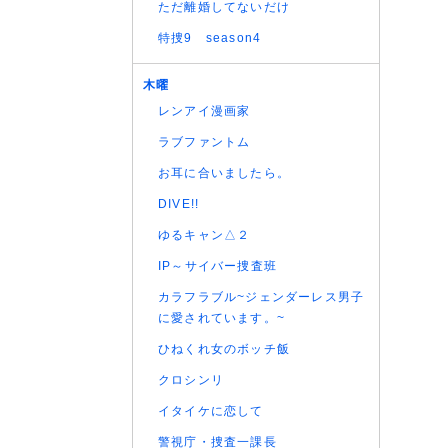
ただ離婚してないだけ
(06/08
(06/08
特捜9 season4
(06/08
(06/08
木曜
(06/08
レンアイ漫画家
(06/08
ラブファントム
(06/08
お耳に合いましたら。
(06/08
DIVE!!
(06/08
(06/08
ゆるキャン△２
(06/08
IP～サイバー捜査班
(06/08
カラフラブル~ジェンダーレス男子
(06/08
に愛されています。~
(06/08
ひねくれ女のボッチ飯
(06/08
クロシンリ
(06/08
(05/08
イタイケに恋して
(05/08
警視庁・捜査一課長