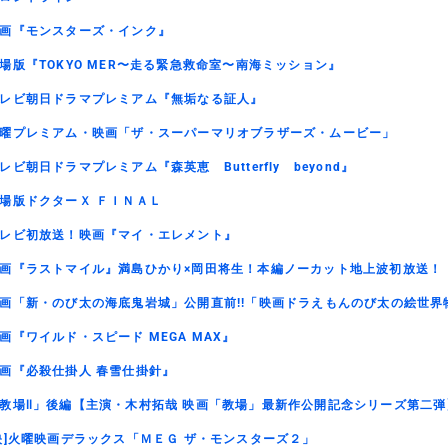
画『モンスターズ・インク』
場版『TOKYO MER〜走る緊急救命室〜南海ミッション』
レビ朝日ドラマプレミアム『無垢なる証人』
曜プレミアム・映画「ザ・スーパーマリオブラザーズ・ムービー」
レビ朝日ドラマプレミアム『森英恵 Butterfly beyond』
場版ドクターＸ ＦＩＮＡＬ
レビ初放送！映画『マイ・エレメント』
画『ラストマイル』満島ひかり×岡田将生！本編ノーカット地上波初放送！
画「新・のび太の海底鬼岩城」公開直前!!「映画ドラえもんのび太の絵世界
画『ワイルド・スピード MEGA MAX』
画『必殺仕掛人 春雪仕掛針』
教場Ⅱ」後編【主演・木村拓哉 映画「教場」最新作公開記念シリーズ第二弾
映]火曜映画デラックス「ＭＥＧ ザ・モンスターズ２」