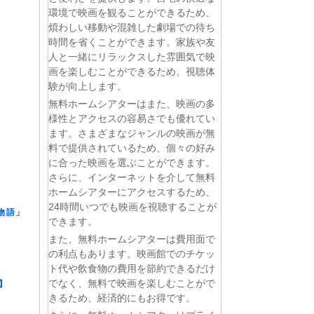
環境で映画を観ることができるため、
煩わしい移動や混雑した劇場での待ち
時間を省くことができます。家族や友
人と一緒にリラックスした雰囲気で映
画を楽しむことができるため、視聴体
験が向上します。
無料ホームシアターはまた、映画の多
様性とアクセスの容易さでも優れてい
ます。さまざまなジャンルの映画が無
料で提供されているため、個々の好み
に合った映画を選ぶことができます。
さらに、インターネットを介して無料
ホームシアターにアクセスするため、
24時間いつでも映画を視聴することが
物語」
できます。
また、無料ホームシアターは費用面で
の利点もあります。映画館でのチケッ
ト代や飲食物の費用を節約できるだけ
でなく、無料で映画を楽しむことがで
】
きるため、経済的にもお得です。