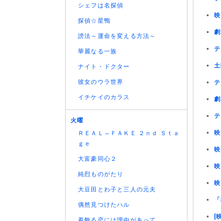
シェフは名探偵
映
探偵☆星鴨
劇
謗法～運命を変える方法～
テ
華麗なる一族
土
ナイト・ドクター
彼女のウラ世界
テ
イチケイのカラス
劇
テ
火曜
映
ＲＥＡＬ⇔ＦＡＫＥ ２ｎｄ Ｓｔａ
ｇｅ
映
大富豪同心２
映
純烈ものがたり
映
大豆田とわ子と三人の元夫
「
偶然見つけたハル
[
着飾る恋には理由があって