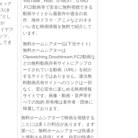
YouTube , Hulu , U-NEXT , GYAO
ォック
,FC2動画等で安全に無料視聴できる
ス(き
動画サイトから最新作や過去の名
”とし
作、海外ドラマ・アニメなどのネタ
逃が
バレ含む映画情報を無料で紹介して
中イヤフ
います。
ッツ、
してき
無料ホームシアター(以下当サイト)
無料ホームシアターは
Clipwatching,Doodstream,FC2動画な
どの無料動画共有サイトにアップロ
ードされている動画（URL）を紹介
するサイトではありません。違法無
料動画共有サイトへのリンクは一切
なく、安心安全に楽しめる映画情報
サイトです。画像・動画・音声等す
べての知的 所有権は著作者・団体に
帰属しております。
無料ホームシアターで映画を視聴する
ことには多くの利点があります。まず
」
第一に、無料ホームシアターは快適さ
と便利さを提供します。自宅の快適な