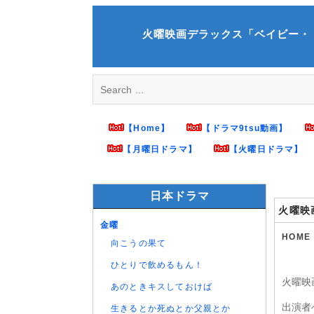
Skip
to
火曜映画デラックス「ベイビー・ドライバー」
content
Search
for:
【Home】
【ドラマ9tsu動画】
【月曜日ドラマ】
【火曜日ドラマ】
日本ドラマ
火曜映
金曜
HOME
向こうの果て
ひとりで飲めるもん！
火曜映
あのときキスしておけば
出演者
生きるとか死ぬとか父親とか