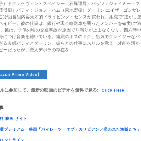
子）ドク：ケヴィン・スペイシー（石塚運昇）バッツ：ジェイミー・フ
藤博樹）バディ：ジョン・ハム（東地宏樹）ダーリン:エイザ・ゴンザレ
こ)(他)番組内容天才的ドライビング・センスが買われ、組織で“逃がし屋
ベイビー。彼の仕事は、銀行や現金輸送車を襲ったメンバーを確実に“
と。彼は、子供の頃の交通事故が原因で耳鳴りが止まなくなり、四六時
身につけ音楽を聴いている。組織のボスのドク、短気でクレイジーなバ
ぎる夫婦バディとダーリン。彼らとの仕事にスリルを覚え、才能を活か
ビーだったが、恋人デボラの存在を
zon Prime Video】
ルに参加して、最新の映画のビデオを無料で見る:
Click Here
事
料 映画 サイト
曜プレミアム・映画「パイレーツ・オブ・カリビアン／呪われた海賊たち
ロントライン