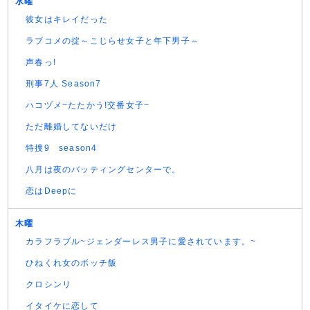
水曜
彼女はキレイだった
ラブコメの掟～こじらせ女子と年下男子～
声春っ!
刑事7人 Season7
ハコヅメ~たたかう!交番女子~
ただ離婚してないだけ
特捜9 season4
八月は夜のバッティングセンターで。
恋はDeepに
木曜
カラフラブル~ジェンダーレス男子に愛されています。~
ひねくれ女のボッチ飯
クロシンリ
イタイケに恋して