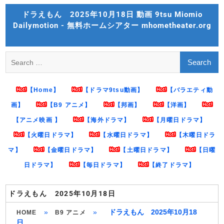
Skip
ドラえもん 2025年10月18日 動画 9tsu Miomio
to
Dailymotion - 無料ホームシアター mhometheater.org
content
Search
for:
【Home】
【ドラマ9tsu動画】
【バラエティ動
画】
【B9 アニメ】
【邦画】
【洋画】
【アニメ映画 】
【海外ドラマ】
【月曜日ドラマ】
【火曜日ドラマ】
【水曜日ドラマ】
【木曜日ドラ
マ】
【金曜日ドラマ】
【土曜日ドラマ】
【日曜
日ドラマ】
【毎日ドラマ】
【終了ドラマ】
ドラえもん 2025年10月18日
»
»
ドラえもん 2025年10月18
HOME
B9 アニメ
日