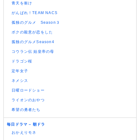
青天を衝け
がんばれ！TEAM NACS
孤独のグルメ Season３
ボクの殺意が恋をした
孤独のグルメSeason4
コウラン伝 始皇帝の母
ドラゴン桜
定年女子
ネメシス
日曜ロードショー
ライオンのおやつ
希望の勇者たち
毎日ドラマ – 朝ドラ
おかえりモネ