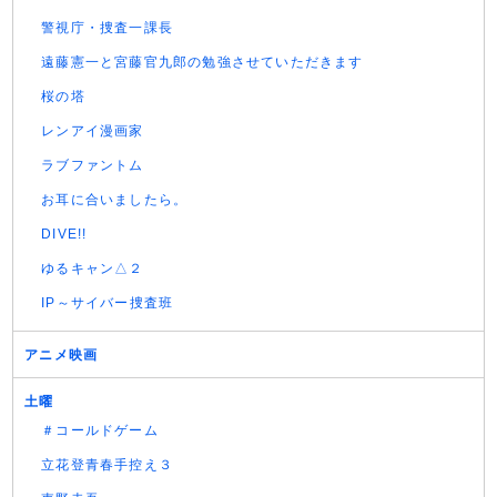
警視庁・捜査一課長
遠藤憲一と宮藤官九郎の勉強させていただきます
桜の塔
レンアイ漫画家
ラブファントム
お耳に合いましたら。
DIVE!!
ゆるキャン△２
IP～サイバー捜査班
アニメ映画
土曜
＃コールドゲーム
立花登青春手控え３