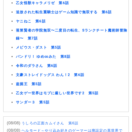
乙女怪獣キャラメリゼ 第6話
追放された転生重騎士はゲーム知識で無双する 第6話
ヤニねこ 第6話
落第賢者の学院無双〜二度目の転生、Sランクチート魔術師冒険
録〜 第7話
メビウス・ダスト 第5話
バンドリ！ ゆめ∞みた 第8話
令和のダラさん 第6話
文豪ストレイドッグス わん！2 第6話
盗掘王 第5話
乙女ゲー世界はモブに厳しい世界です2 第5話
サンダー３ 第5話
(08/08)
うしろの正面カムイさん 第6話
(08/08)
ヘルモード～やり込み好きのゲーマーは廃設定の異世界で