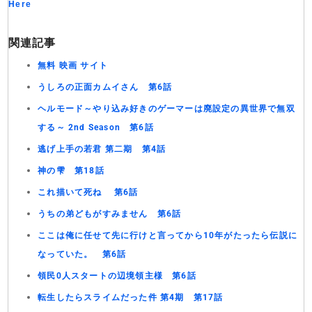
Here
関連記事
無料 映画 サイト
うしろの正面カムイさん 第6話
ヘルモード～やり込み好きのゲーマーは廃設定の異世界で無双
する～ 2nd Season 第6話
逃げ上手の若君 第二期 第4話
神の雫 第18話
これ描いて死ね 第6話
うちの弟どもがすみません 第6話
ここは俺に任せて先に行けと言ってから10年がたったら伝説に
なっていた。 第6話
領民0人スタートの辺境領主様 第6話
転生したらスライムだった件 第4期 第17話