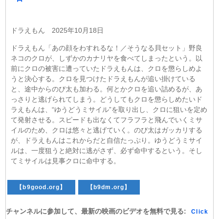
ドラえもん 2025年10月18日
ドラえもん「あの顔をわすれるな！／そうなる貝セット」野良
ネコのクロが、しずかのカナリヤを食べてしまったという。以
前にクロの被害に遭っていたドラえもんは、クロを懲らしめよ
うと決心する。クロを見つけたドラえもんが追い掛けている
と、途中からのび太も加わる。何とかクロを追い詰めるが、あ
っさりと逃げられてしまう。どうしてもクロを懲らしめたいド
ラえもんは、“ゆうどうミサイル”を取り出し、クロに狙いを定め
て発射させる。スピードも出なくてフラフラと飛んでいくミサ
イルのため、クロは悠々と逃げていく。のび太はガッカリする
が、ドラえもんはこれからだと自信たっぷり。ゆうどうミサイ
ルは、一度狙うと絶対に逃がさず、必ず命中するという。そし
てミサイルは見事クロに命中する。
【b9good.org】
【b9dm.org】
チャンネルに参加して、最新の映画のビデオを無料で見る:
Click