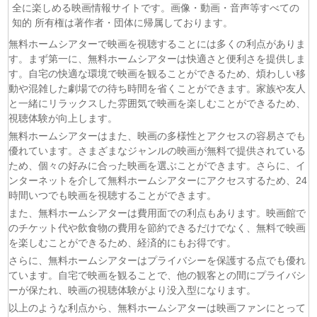
全に楽しめる映画情報サイトです。画像・動画・音声等すべての
(07/08)
ひまわり 第95話
知的 所有権は著作者・団体に帰属しております。
(07/08)
マッサン 第19話
無料ホームシアターで映画を視聴することには多くの利点がありま
(07/08)
風、薫る 第95話
す。まず第一に、無料ホームシアターは快適さと便利さを提供しま
(07/08)
夫婦と16歳〜狂気の隣人〜 第6話
す。自宅の快適な環境で映画を観ることができるため、煩わしい移
(07/08)
今から、親友やめようか。 第7話
動や混雑した劇場での待ち時間を省くことができます。家族や友人
(07/08)
未婚詐欺 私の知らない彼の顔 第4話
と一緒にリラックスした雰囲気で映画を楽しむことができるため、
(07/08)
ヤニねこ 第6話
視聴体験が向上します。
(07/08)
追放された転生重騎士はゲーム知識で無双する 第6話
無料ホームシアターはまた、映画の多様性とアクセスの容易さでも
優れています。さまざまなジャンルの映画が無料で提供されている
(06/08)
一緒にごはんをたべるだけ 第6話
ため、個々の好みに合った映画を選ぶことができます。さらに、イ
(06/08)
夫に不倫をお願いされました 第5話
ンターネットを介して無料ホームシアターにアクセスするため、24
(06/08)
親愛なる夫へ〜完璧な妻の嘘〜 第6話
時間いつでも映画を視聴することができます。
(06/08)
落第賢者の学院無双〜二度目の転生、Sランクチート魔術
また、無料ホームシアターは費用面での利点もあります。映画館で
師冒険録〜 第7話
のチケット代や飲食物の費用を節約できるだけでなく、無料で映画
を楽しむことができるため、経済的にもお得です。
さらに、無料ホームシアターはプライバシーを保護する点でも優れ
ています。自宅で映画を観ることで、他の観客との間にプライバシ
ーが保たれ、映画の視聴体験がより没入型になります。
以上のような利点から、無料ホームシアターは映画ファンにとって