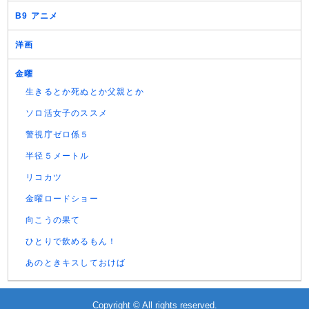
B9 アニメ
洋画
金曜
生きるとか死ぬとか父親とか
ソロ活女子のススメ
警視庁ゼロ係５
半径５メートル
リコカツ
金曜ロードショー
向こうの果て
ひとりで飲めるもん！
あのときキスしておけば
Copyright © All rights reserved.