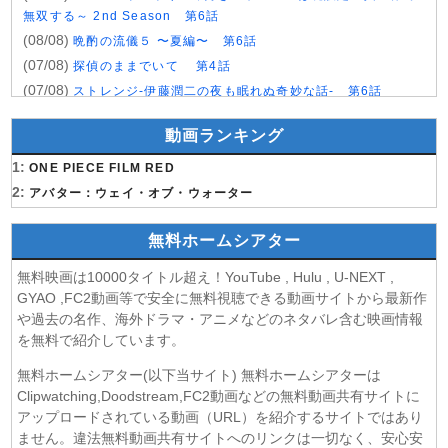
無双する～ 2nd Season 第6話
(08/08)
晩酌の流儀５ 〜夏編〜 第6話
(07/08)
探偵のままでいて 第4話
(07/08)
ストレンジ-伊藤潤二の夜も眠れぬ奇妙な話- 第6話
(07/08)
逃げ上手の若君 第二期 第4話
動画ランキング
(07/08)
神の雫 第18話
(07/08)
1:
うちの弟どもがすみません 第6話
ONE PIECE FILM RED
(07/08)
2:
これ描いて死ね 第6話
アバター：ウェイ・オブ・ウォーター
(07/08)
ここは俺に任せて先に行けと言ってから10年がたったら伝
説になっていた。 第6話
無料ホームシアター
(07/08)
領民0人スタートの辺境領主様 第6話
無料映画は10000タイトル超え！YouTube , Hulu , U-NEXT ,
(07/08)
しもべの王子様 第6話
GYAO ,FC2動画等で安全に無料視聴できる動画サイトから最新作
(07/08)
転生したらスライムだった件 第4期 第17話
や過去の名作、海外ドラマ・アニメなどのネタバレ含む映画情報
(07/08)
金曜ロードショー 動画 2026年8月7日
を無料で紹介しています。
(07/08)
Tシャツが乾くまで 第5話
無料ホームシアター(以下当サイト) 無料ホームシアターは
(07/08)
リーガルビート ー逆転の法廷ー 第3話
Clipwatching,Doodstream,FC2動画などの無料動画共有サイトに
(07/08)
乙女怪獣キャラメリゼ 第6話
アップロードされている動画（URL）を紹介するサイトではあり
(07/08)
ません。違法無料動画共有サイトへのリンクは一切なく、安心安
チョッちゃん 第87話