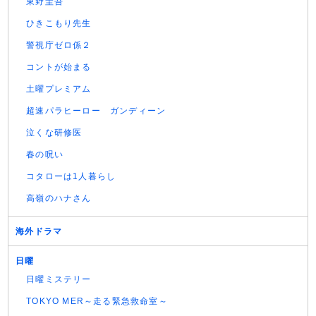
東野圭吾
ひきこもり先生
警視庁ゼロ係２
コントが始まる
土曜プレミアム
超速パラヒーロー ガンディーン
泣くな研修医
春の呪い
コタローは1人暮らし
高嶺のハナさん
海外ドラマ
日曜
日曜ミステリー
TOKYO MER～走る緊急救命室～