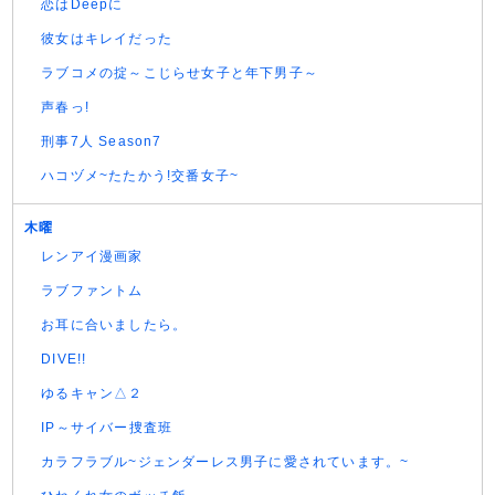
恋はDeepに
彼女はキレイだった
ラブコメの掟～こじらせ女子と年下男子～
声春っ!
刑事7人 Season7
ハコヅメ~たたかう!交番女子~
木曜
レンアイ漫画家
ラブファントム
お耳に合いましたら。
DIVE!!
ゆるキャン△２
IP～サイバー捜査班
カラフラブル~ジェンダーレス男子に愛されています。~