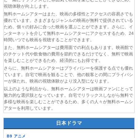
(07/08)
ヤニねこ 第6話
視聴体験が向上します。
(07/08)
追放された転生重騎士はゲーム知識で無双する 第6話
無料ホームシアターはまた、映画の多様性とアクセスの容易さでも
優れています。さまざまなジャンルの映画が無料で提供されている
(06/08)
一緒にごはんをたべるだけ 第6話
ため、個々の好みに合った映画を選ぶことができます。さらに、イ
(06/08)
夫に不倫をお願いされました 第5話
ンターネットを介して無料ホームシアターにアクセスするため、24
(06/08)
親愛なる夫へ〜完璧な妻の嘘〜 第6話
時間いつでも映画を視聴することができます。
(06/08)
落第賢者の学院無双〜二度目の転生、Sランクチート魔術
また、無料ホームシアターは費用面での利点もあります。映画館で
師冒険録〜 第7話
のチケット代や飲食物の費用を節約できるだけでなく、無料で映画
を楽しむことができるため、経済的にもお得です。
さらに、無料ホームシアターはプライバシーを保護する点でも優れ
ています。自宅で映画を観ることで、他の観客との間にプライバシ
ーが保たれ、映画の視聴体験がより没入型になります。
以上のような利点から、無料ホームシアターは映画ファンにとって
魅力的な選択肢となっています。自宅でリラックスしながら無料で
多様な映画を楽しむことができるため、多くの人々が無料ホームシ
アターを利用しています。
日本ドラマ
B9 アニメ