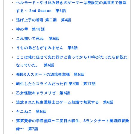
ヘルモード～やり込み好きのゲーマーは廃設定の異世界で無双
する～ 2nd Season 第6話
逃げ上手の若君 第二期 第4話
神の雫 第18話
これ描いて死ね 第6話
うちの弟どもがすみません 第6話
ここは俺に任せて先に行けと言ってから10年がたったら伝説に
なっていた。 第6話
領民0人スタートの辺境領主様 第6話
転生したらスライムだった件 第4期 第17話
乙女怪獣キャラメリゼ 第6話
追放された転生重騎士はゲーム知識で無双する 第6話
ヤニねこ 第6話
落第賢者の学院無双〜二度目の転生、Sランクチート魔術師冒険
録〜 第7話