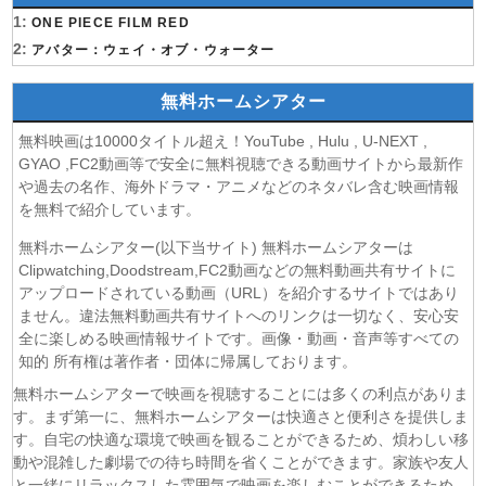
(07/08)
1:
うちの弟どもがすみません 第6話
ONE PIECE FILM RED
(07/08)
2:
これ描いて死ね 第6話
アバター：ウェイ・オブ・ウォーター
(07/08)
ここは俺に任せて先に行けと言ってから10年がたったら伝
説になっていた。 第6話
無料ホームシアター
(07/08)
領民0人スタートの辺境領主様 第6話
無料映画は10000タイトル超え！YouTube , Hulu , U-NEXT ,
(07/08)
しもべの王子様 第6話
GYAO ,FC2動画等で安全に無料視聴できる動画サイトから最新作
(07/08)
転生したらスライムだった件 第4期 第17話
や過去の名作、海外ドラマ・アニメなどのネタバレ含む映画情報
(07/08)
金曜ロードショー 動画 2026年8月7日
を無料で紹介しています。
(07/08)
Tシャツが乾くまで 第5話
無料ホームシアター(以下当サイト) 無料ホームシアターは
(07/08)
リーガルビート ー逆転の法廷ー 第3話
Clipwatching,Doodstream,FC2動画などの無料動画共有サイトに
(07/08)
乙女怪獣キャラメリゼ 第6話
アップロードされている動画（URL）を紹介するサイトではあり
(07/08)
ません。違法無料動画共有サイトへのリンクは一切なく、安心安
チョッちゃん 第87話
全に楽しめる映画情報サイトです。画像・動画・音声等すべての
(07/08)
ひまわり 第95話
知的 所有権は著作者・団体に帰属しております。
(07/08)
マッサン 第19話
無料ホームシアターで映画を視聴することには多くの利点がありま
(07/08)
風、薫る 第95話
す。まず第一に、無料ホームシアターは快適さと便利さを提供しま
(07/08)
夫婦と16歳〜狂気の隣人〜 第6話
す。自宅の快適な環境で映画を観ることができるため、煩わしい移
(07/08)
今から、親友やめようか。 第7話
動や混雑した劇場での待ち時間を省くことができます。家族や友人
(07/08)
未婚詐欺 私の知らない彼の顔 第4話
と一緒にリラックスした雰囲気で映画を楽しむことができるため、