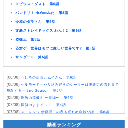
メビウス・ダスト 第5話
バンドリ！ ゆめ∞みた 第8話
令和のダラさん 第6話
文豪ストレイドッグス わん！2 第6話
盗掘王 第5話
乙女ゲー世界はモブに厳しい世界です2 第5話
サンダー３ 第5話
(08/08)
うしろの正面カムイさん 第6話
(08/08)
ヘルモード～やり込み好きのゲーマーは廃設定の異世界で
無双する～ 2nd Season 第6話
(08/08)
晩酌の流儀５ 〜夏編〜 第6話
(07/08)
探偵のままでいて 第4話
(07/08)
ストレンジ-伊藤潤二の夜も眠れぬ奇妙な話- 第6話
(07/08)
逃げ上手の若君 第二期 第4話
動画ランキング
(07/08)
神の雫 第18話