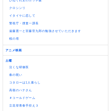
ひねくれ女のボッチ飯
クロシンリ
イタイケに恋して
警視庁・捜査一課長
遠藤憲一と宮藤官九郎の勉強させていただきます
桜の塔
アニメ映画
土曜
泣くな研修医
春の呪い
コタローは1人暮らし
高嶺のハナさん
＃コールドゲーム
立花登青春手控え３