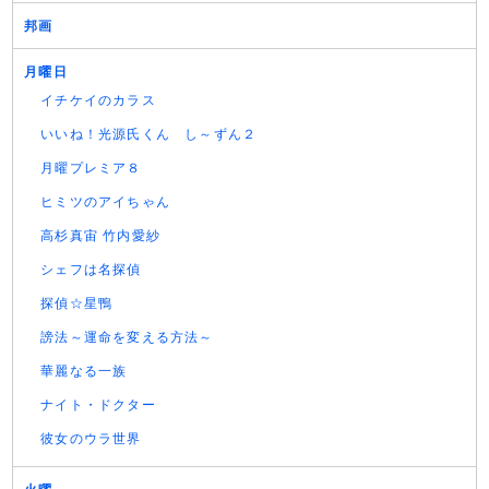
邦画
月曜日
イチケイのカラス
いいね！光源氏くん し～ずん２
月曜プレミア８
ヒミツのアイちゃん
高杉真宙 竹内愛紗
シェフは名探偵
探偵☆星鴨
謗法～運命を変える方法～
華麗なる一族
ナイト・ドクター
彼女のウラ世界