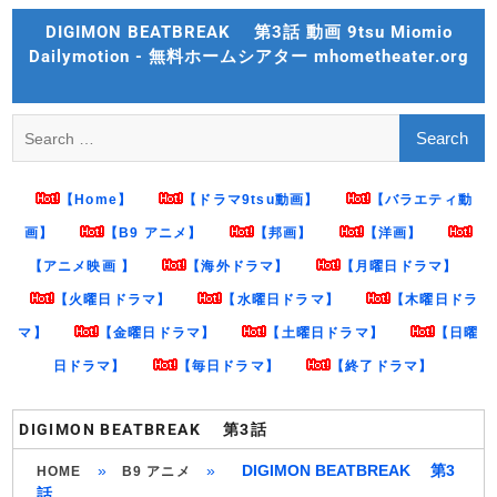
Skip
DIGIMON BEATBREAK 第3話 動画 9tsu Miomio
to
Dailymotion - 無料ホームシアター mhometheater.org
content
Search
for:
【Home】
【ドラマ9tsu動画】
【バラエティ動
画】
【B9 アニメ】
【邦画】
【洋画】
【アニメ映画 】
【海外ドラマ】
【月曜日ドラマ】
【火曜日ドラマ】
【水曜日ドラマ】
【木曜日ドラ
マ】
【金曜日ドラマ】
【土曜日ドラマ】
【日曜
日ドラマ】
【毎日ドラマ】
【終了ドラマ】
DIGIMON BEATBREAK 第3話
»
»
DIGIMON BEATBREAK 第3
HOME
B9 アニメ
話