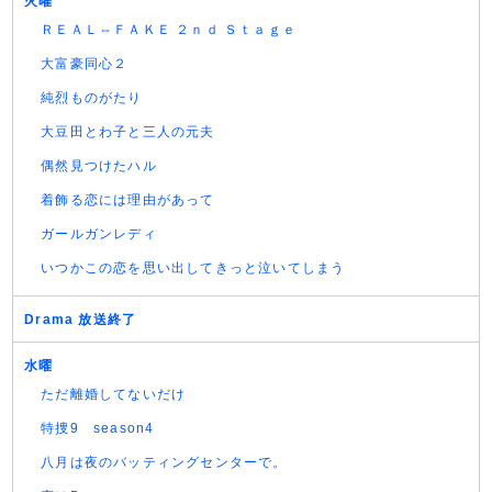
火曜
ＲＥＡＬ⇔ＦＡＫＥ ２ｎｄ Ｓｔａｇｅ
大富豪同心２
純烈ものがたり
大豆田とわ子と三人の元夫
偶然見つけたハル
着飾る恋には理由があって
ガールガンレディ
いつかこの恋を思い出してきっと泣いてしまう
Drama 放送終了
水曜
ただ離婚してないだけ
特捜9 season4
八月は夜のバッティングセンターで。