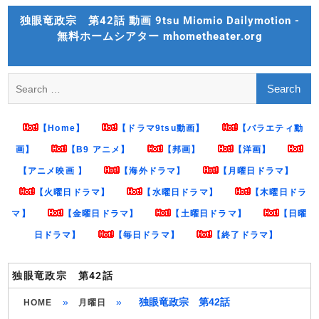
Skip
独眼竜政宗 第42話 動画 9tsu Miomio Dailymotion -
to
無料ホームシアター mhometheater.org
content
Search
for:
【Home】
【ドラマ9tsu動画】
【バラエティ動
画】
【B9 アニメ】
【邦画】
【洋画】
【アニメ映画 】
【海外ドラマ】
【月曜日ドラマ】
【火曜日ドラマ】
【水曜日ドラマ】
【木曜日ドラ
マ】
【金曜日ドラマ】
【土曜日ドラマ】
【日曜
日ドラマ】
【毎日ドラマ】
【終了ドラマ】
独眼竜政宗 第42話
»
»
独眼竜政宗 第42話
HOME
月曜日