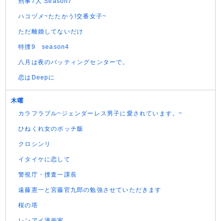
刑事7人 Season7
ハコヅメ~たたかう!交番女子~
ただ離婚してないだけ
特捜9 season4
八月は夜のバッティングセンターで。
恋はDeepに
木曜
カラフラブル~ジェンダーレス男子に愛されています。~
ひねくれ女のボッチ飯
クロシンリ
イタイケに恋して
警視庁・捜査一課長
遠藤憲一と宮藤官九郎の勉強させていただきます
桜の塔
レンアイ漫画家