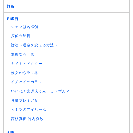
邦画
月曜日
シェフは名探偵
探偵☆星鴨
謗法～運命を変える方法～
華麗なる一族
ナイト・ドクター
彼女のウラ世界
イチケイのカラス
いいね！光源氏くん し～ずん２
月曜プレミア８
ヒミツのアイちゃん
高杉真宙 竹内愛紗
火曜