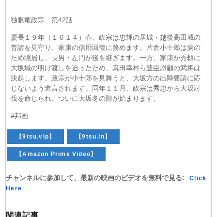
独眼竜政宗 第42話
慶長１９年（１６１４）春、政宗は忠輝の居城・越後高田城の
普請を見守り、家康の信用回復に務めます。片倉小十郎は病の
ため隠居し、長男・左門が後を継ぎます。一方、家康が秀頼に
大坂城の明け渡しを迫ったため、真田幸村ら豊臣恩顧の武将は
決起します。政宗が小十郎を見舞うと、大坂方の出陣要請に応
じないよう進言されます。同年１１月、政宗は秀忠から大坂討
伐を命じられ、ついに大坂冬の陣が始まります。
#邦画
【9tsu.vip】
【9tsu.in】
【Amazon Prime Video】
チャンネルに参加して、最新の映画のビデオを無料で見る:
Click
Here
関連記事