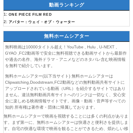
動画ランキング
(07/08)
探偵のままでいて 第4話
(07/08)
1:
ストレンジ-伊藤潤二の夜も眠れぬ奇妙な話- 第6話
ONE PIECE FILM RED
(07/08)
2:
逃げ上手の若君 第二期 第4話
アバター：ウェイ・オブ・ウォーター
(07/08)
神の雫 第18話
無料ホームシアター
(07/08)
うちの弟どもがすみません 第6話
(07/08)
これ描いて死ね 第6話
無料映画は10000タイトル超え！YouTube , Hulu , U-NEXT ,
(07/08)
ここは俺に任せて先に行けと言ってから10年がたったら伝
GYAO ,FC2動画等で安全に無料視聴できる動画サイトから最新作
説になっていた。 第6話
や過去の名作、海外ドラマ・アニメなどのネタバレ含む映画情報
(07/08)
領民0人スタートの辺境領主様 第6話
を無料で紹介しています。
(07/08)
しもべの王子様 第6話
無料ホームシアター(以下当サイト) 無料ホームシアターは
(07/08)
転生したらスライムだった件 第4期 第17話
Clipwatching,Doodstream,FC2動画などの無料動画共有サイトに
(07/08)
金曜ロードショー 動画 2026年8月7日
アップロードされている動画（URL）を紹介するサイトではあり
(07/08)
ません。違法無料動画共有サイトへのリンクは一切なく、安心安
Tシャツが乾くまで 第5話
全に楽しめる映画情報サイトです。画像・動画・音声等すべての
(07/08)
リーガルビート ー逆転の法廷ー 第3話
知的 所有権は著作者・団体に帰属しております。
(07/08)
乙女怪獣キャラメリゼ 第6話
無料ホームシアターで映画を視聴することには多くの利点がありま
(07/08)
チョッちゃん 第87話
す。まず第一に、無料ホームシアターは快適さと便利さを提供しま
(07/08)
ひまわり 第95話
す。自宅の快適な環境で映画を観ることができるため、煩わしい移
(07/08)
マッサン 第19話