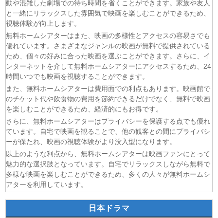
動や混雑した劇場での待ち時間を省くことができます。家族や友人
(07/08)
風、薫る 第95話
と一緒にリラックスした雰囲気で映画を楽しむことができるため、
(07/08)
夫婦と16歳〜狂気の隣人〜 第6話
視聴体験が向上します。
(07/08)
今から、親友やめようか。 第7話
無料ホームシアターはまた、映画の多様性とアクセスの容易さでも
優れています。さまざまなジャンルの映画が無料で提供されている
(07/08)
未婚詐欺 私の知らない彼の顔 第4話
ため、個々の好みに合った映画を選ぶことができます。さらに、イ
(07/08)
ヤニねこ 第6話
ンターネットを介して無料ホームシアターにアクセスするため、24
(07/08)
追放された転生重騎士はゲーム知識で無双する 第6話
時間いつでも映画を視聴することができます。
(06/08)
一緒にごはんをたべるだけ 第6話
また、無料ホームシアターは費用面での利点もあります。映画館で
のチケット代や飲食物の費用を節約できるだけでなく、無料で映画
を楽しむことができるため、経済的にもお得です。
さらに、無料ホームシアターはプライバシーを保護する点でも優れ
ています。自宅で映画を観ることで、他の観客との間にプライバシ
ーが保たれ、映画の視聴体験がより没入型になります。
以上のような利点から、無料ホームシアターは映画ファンにとって
魅力的な選択肢となっています。自宅でリラックスしながら無料で
多様な映画を楽しむことができるため、多くの人々が無料ホームシ
アターを利用しています。
日本ドラマ