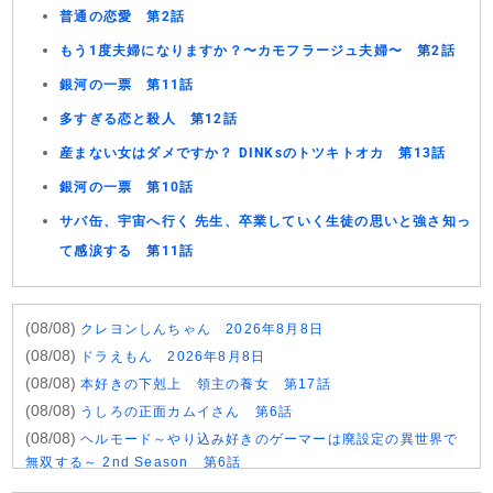
普通の恋愛 第2話
もう1度夫婦になりますか？〜カモフラージュ夫婦〜 第2話
銀河の一票 第11話
多すぎる恋と殺人 第12話
産まない女はダメですか？ DINKsのトツキトオカ 第13話
銀河の一票 第10話
サバ缶、宇宙へ行く 先生、卒業していく生徒の思いと強さ知っ
て感涙する 第11話
(08/08)
クレヨンしんちゃん 2026年8月8日
(08/08)
ドラえもん 2026年8月8日
(08/08)
本好きの下剋上 領主の養女 第17話
(08/08)
うしろの正面カムイさん 第6話
(08/08)
ヘルモード～やり込み好きのゲーマーは廃設定の異世界で
無双する～ 2nd Season 第6話
(08/08)
晩酌の流儀５ 〜夏編〜 第6話