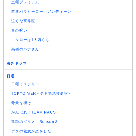
土曜プレミアム
超速パラヒーロー ガンディーン
泣くな研修医
春の呪い
コタローは1人暮らし
高嶺のハナさん
海外ドラマ
日曜
日曜ミステリー
TOKYO MER～走る緊急救命室～
青天を衝け
がんばれ！TEAM NACS
孤独のグルメ Season３
ボクの殺意が恋をした