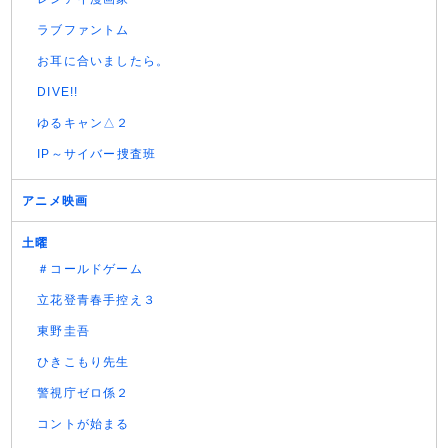
ラブファントム
お耳に合いましたら。
DIVE!!
ゆるキャン△２
IP～サイバー捜査班
アニメ映画
土曜
＃コールドゲーム
立花登青春手控え３
東野圭吾
ひきこもり先生
警視庁ゼロ係２
コントが始まる