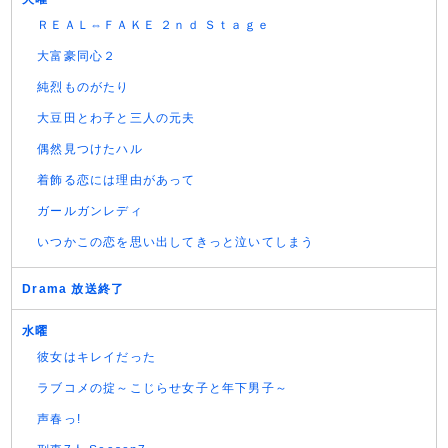
ＲＥＡＬ⇔ＦＡＫＥ ２ｎｄ Ｓｔａｇｅ
大富豪同心２
純烈ものがたり
大豆田とわ子と三人の元夫
偶然見つけたハル
着飾る恋には理由があって
ガールガンレディ
いつかこの恋を思い出してきっと泣いてしまう
Drama 放送終了
水曜
彼女はキレイだった
ラブコメの掟～こじらせ女子と年下男子～
声春っ!