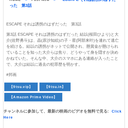
った 第3話
ESCAPE それは誘拐のはずだった 第3話
第3話 ESCAPE それは誘拐のはずだった 結以(桜田ひより)と大
介(佐野勇斗)は、晶(原沙知絵)の子・星(阿部来叶)を連れて逃亡
を続ける。結以の誘拐がネットで公開され、懸賞金が懸けられ
ていることを知った大介らは焦り、どうやって身を隠すか決め
かねていた。そんな中、大介のスマホにある連絡が入ったこと
で、大介は結以に過去の犯罪歴を明かす。
#邦画
【9tsu.vip】
【9tsu.in】
【Amazon Prime Video】
チャンネルに参加して、最新の映画のビデオを無料で見る:
Click
Here