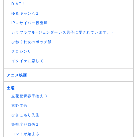
DIVE!!
ゆるキャン△２
IP～サイバー捜査班
カラフラブル~ジェンダーレス男子に愛されています。~
ひねくれ女のボッチ飯
クロシンリ
イタイケに恋して
アニメ映画
土曜
立花登青春手控え３
東野圭吾
ひきこもり先生
警視庁ゼロ係２
コントが始まる