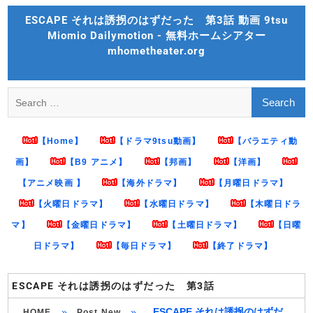
Skip
ESCAPE それは誘拐のはずだった 第3話 動画 9tsu
to
Miomio Dailymotion - 無料ホームシアター
content
mhometheater.org
Search
for:
【Home】
【ドラマ9tsu動画】
【バラエティ動
画】
【B9 アニメ】
【邦画】
【洋画】
【アニメ映画 】
【海外ドラマ】
【月曜日ドラマ】
【火曜日ドラマ】
【水曜日ドラマ】
【木曜日ドラ
マ】
【金曜日ドラマ】
【土曜日ドラマ】
【日曜
日ドラマ】
【毎日ドラマ】
【終了ドラマ】
ESCAPE それは誘拐のはずだった 第3話
»
»
ESCAPE それは誘拐のはずだ
HOME
Post New