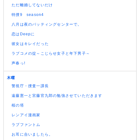
ただ離婚してないだけ
特捜9 season4
八月は夜のバッティングセンターで。
恋はDeepに
彼女はキレイだった
ラブコメの掟～こじらせ女子と年下男子～
声春っ!
木曜
警視庁・捜査一課長
遠藤憲一と宮藤官九郎の勉強させていただきます
桜の塔
レンアイ漫画家
ラブファントム
お耳に合いましたら。