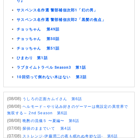
り』
サスペンス名作選 警部補佃次郎1「幻の男」
サスペンス名作選 警部補佃次郎2「黒髪の焦点」
チョッちゃん 第49話
チョッちゃん 第50話
チョッちゃん 第51話
ひまわり 第1話
ラブタイムトラベル Season3 第1話
10回切って倒れない木はない 第2話
(08/08)
うしろの正面カムイさん 第6話
(08/08)
ヘルモード～やり込み好きのゲーマーは廃設定の異世界で
無双する～ 2nd Season 第6話
(08/08)
晩酌の流儀５ 〜夏編〜 第6話
(07/08)
探偵のままでいて 第4話
(07/08)
ストレンジ-伊藤潤二の夜も眠れぬ奇妙な話- 第6話