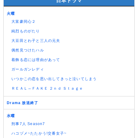
日本ドラマ
火曜
大富豪同心２
純烈ものがたり
大豆田とわ子と三人の元夫
偶然見つけたハル
着飾る恋には理由があって
ガールガンレディ
いつかこの恋を思い出してきっと泣いてしまう
ＲＥＡＬ⇔ＦＡＫＥ ２ｎｄ Ｓｔａｇｅ
Drama 放送終了
水曜
刑事7人 Season7
ハコヅメ~たたかう!交番女子~