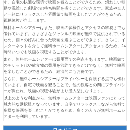
す。自宅の快適な環境で映画を観ることができるため、煩わしい移
(07/08)
今から、親友やめようか。 第7話
動や混雑した劇場での待ち時間を省くことができます。家族や友人
(07/08)
未婚詐欺 私の知らない彼の顔 第4話
と一緒にリラックスした雰囲気で映画を楽しむことができるため、
(07/08)
ヤニねこ 第6話
視聴体験が向上します。
(07/08)
追放された転生重騎士はゲーム知識で無双する 第6話
無料ホームシアターはまた、映画の多様性とアクセスの容易さでも
優れています。さまざまなジャンルの映画が無料で提供されている
(06/08)
一緒にごはんをたべるだけ 第6話
ため、個々の好みに合った映画を選ぶことができます。さらに、イ
(06/08)
夫に不倫をお願いされました 第5話
ンターネットを介して無料ホームシアターにアクセスするため、24
(06/08)
親愛なる夫へ〜完璧な妻の嘘〜 第6話
時間いつでも映画を視聴することができます。
(06/08)
落第賢者の学院無双〜二度目の転生、Sランクチート魔術
また、無料ホームシアターは費用面での利点もあります。映画館で
師冒険録〜 第7話
のチケット代や飲食物の費用を節約できるだけでなく、無料で映画
を楽しむことができるため、経済的にもお得です。
さらに、無料ホームシアターはプライバシーを保護する点でも優れ
ています。自宅で映画を観ることで、他の観客との間にプライバシ
ーが保たれ、映画の視聴体験がより没入型になります。
以上のような利点から、無料ホームシアターは映画ファンにとって
魅力的な選択肢となっています。自宅でリラックスしながら無料で
多様な映画を楽しむことができるため、多くの人々が無料ホームシ
アターを利用しています。