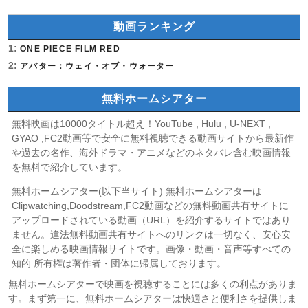
(07/08)
逃げ上手の若君 第二期 第4話
動画ランキング
(07/08)
神の雫 第18話
(07/08)
1:
うちの弟どもがすみません 第6話
ONE PIECE FILM RED
(07/08)
2:
これ描いて死ね 第6話
アバター：ウェイ・オブ・ウォーター
(07/08)
ここは俺に任せて先に行けと言ってから10年がたったら伝
説になっていた。 第6話
無料ホームシアター
(07/08)
領民0人スタートの辺境領主様 第6話
無料映画は10000タイトル超え！YouTube , Hulu , U-NEXT ,
(07/08)
しもべの王子様 第6話
GYAO ,FC2動画等で安全に無料視聴できる動画サイトから最新作
(07/08)
転生したらスライムだった件 第4期 第17話
や過去の名作、海外ドラマ・アニメなどのネタバレ含む映画情報
(07/08)
金曜ロードショー 動画 2026年8月7日
を無料で紹介しています。
(07/08)
Tシャツが乾くまで 第5話
無料ホームシアター(以下当サイト) 無料ホームシアターは
(07/08)
リーガルビート ー逆転の法廷ー 第3話
Clipwatching,Doodstream,FC2動画などの無料動画共有サイトに
(07/08)
乙女怪獣キャラメリゼ 第6話
アップロードされている動画（URL）を紹介するサイトではあり
(07/08)
ません。違法無料動画共有サイトへのリンクは一切なく、安心安
チョッちゃん 第87話
全に楽しめる映画情報サイトです。画像・動画・音声等すべての
(07/08)
ひまわり 第95話
知的 所有権は著作者・団体に帰属しております。
(07/08)
マッサン 第19話
無料ホームシアターで映画を視聴することには多くの利点がありま
(07/08)
風、薫る 第95話
す。まず第一に、無料ホームシアターは快適さと便利さを提供しま
(07/08)
夫婦と16歳〜狂気の隣人〜 第6話