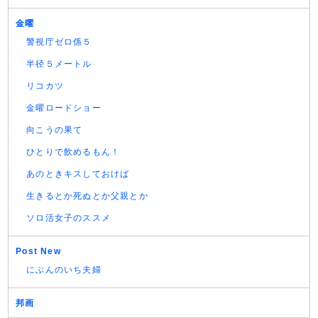
金曜
警視庁ゼロ係５
半径５メートル
リコカツ
金曜ロードショー
向こうの果て
ひとりで飲めるもん！
あのときキスしておけば
生きるとか死ぬとか父親とか
ソロ活女子のススメ
Post New
にぶんのいち夫婦
邦画