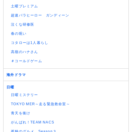
土曜プレミアム
超速パラヒーロー ガンディーン
泣くな研修医
春の呪い
コタローは1人暮らし
高嶺のハナさん
＃コールドゲーム
海外ドラマ
日曜
日曜ミステリー
TOKYO MER～走る緊急救命室～
青天を衝け
がんばれ！TEAM NACS
孤独のグルメ Season３