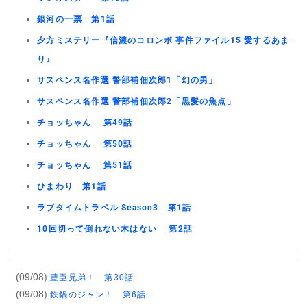
銀河の一票 第1話
夕方ミステリー『信濃のコロンボ 事件ファイル15 愛するあま
り』
サスペンス名作選 警部補佃次郎1「幻の男」
サスペンス名作選 警部補佃次郎2「黒髪の焦点」
チョッちゃん 第49話
チョッちゃん 第50話
チョッちゃん 第51話
ひまわり 第1話
ラブタイムトラベル Season3 第1話
10回切って倒れない木はない 第2話
(09/08)
豊臣兄弟！ 第30話
(09/08)
鉄鍋のジャン！ 第6話