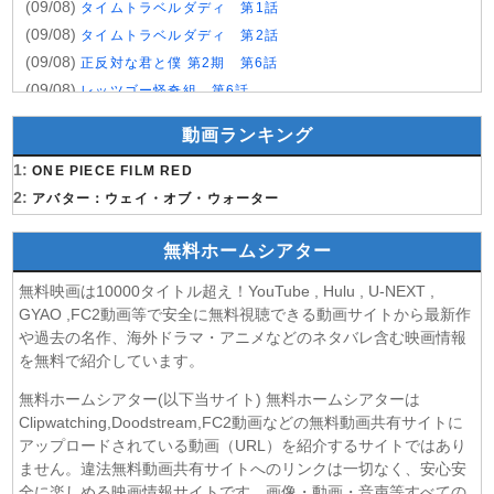
(09/08)
タイムトラベルダディ 第1話
(09/08)
タイムトラベルダディ 第2話
(09/08)
正反対な君と僕 第2期 第6話
(09/08)
レッツゴー怪奇組 第6話
(09/08)
名探偵プリキュア！ 第28話
動画ランキング
(09/08)
仮面ライダーゼッツ 第47話
1:
(09/08)
ONE PIECE FILM RED
DIGIMON BEATBREAK 第42話
2:
(09/08)
アバター：ウェイ・オブ・ウォーター
角醒ハンター オメガホーン 第3話
(09/08)
おねがいアイプリ 第19話
無料ホームシアター
(09/08)
MAO 第19話
(09/08)
才女のお世話 高嶺の花だらけな名門校で、学院一のお嬢様
無料映画は10000タイトル超え！YouTube , Hulu , U-NEXT ,
(生活能力皆無)を陰ながらお世話することになりました 第6話
GYAO ,FC2動画等で安全に無料視聴できる動画サイトから最新作
(09/08)
魔法少女リリカルなのは EXCEEDS Gun Blaze
や過去の名作、海外ドラマ・アニメなどのネタバレ含む映画情報
Vengeance 第6話
を無料で紹介しています。
(09/08)
「きみを愛する気はない」と言った次期公爵様がなぜか溺
無料ホームシアター(以下当サイト) 無料ホームシアターは
愛してきます 第6話
Clipwatching,Doodstream,FC2動画などの無料動画共有サイトに
(09/08)
花織さんは転生しても喧嘩がしたい 第5話
アップロードされている動画（URL）を紹介するサイトではあり
(08/08)
株式会社マジルミエ 第2期 第6話
ません。違法無料動画共有サイトへのリンクは一切なく、安心安
(08/08)
全に楽しめる映画情報サイトです。画像・動画・音声等すべての
鬼の花嫁 第6話