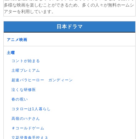
多様な映画を楽しむことができるため、多くの人々が無料ホームシ
アターを利用しています。
日本ドラマ
アニメ映画
土曜
コントが始まる
土曜プレミアム
超速パラヒーロー ガンディーン
泣くな研修医
春の呪い
コタローは1人暮らし
高嶺のハナさん
＃コールドゲーム
立花登青春手控え３