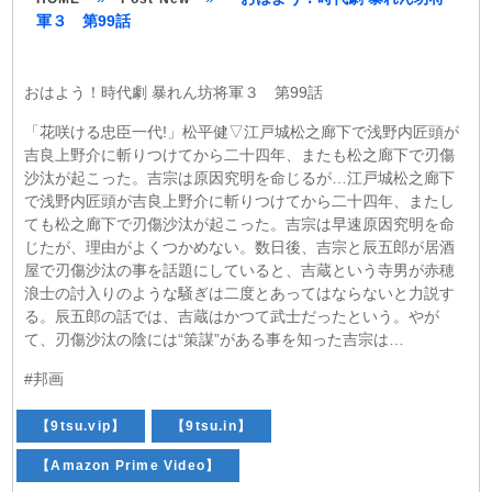
軍３ 第99話
おはよう！時代劇 暴れん坊将軍３ 第99話
「花咲ける忠臣一代!」松平健▽江戸城松之廊下で浅野内匠頭が
吉良上野介に斬りつけてから二十四年、またも松之廊下で刃傷
沙汰が起こった。吉宗は原因究明を命じるが…江戸城松之廊下
で浅野内匠頭が吉良上野介に斬りつけてから二十四年、またし
ても松之廊下で刃傷沙汰が起こった。吉宗は早速原因究明を命
じたが、理由がよくつかめない。数日後、吉宗と辰五郎が居酒
屋で刃傷沙汰の事を話題にしていると、吉蔵という寺男が赤穂
浪士の討入りのような騒ぎは二度とあってはならないと力説す
る。辰五郎の話では、吉蔵はかつて武士だったという。やが
て、刃傷沙汰の陰には“策謀”がある事を知った吉宗は…
#邦画
【9tsu.vip】
【9tsu.in】
【Amazon Prime Video】