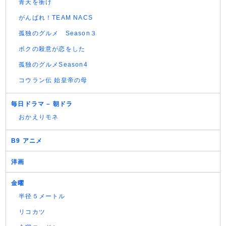
青天を衝け
がんばれ！TEAM NACS
孤独のグルメ Season３
ボクの殺意が恋をした
孤独のグルメSeason4
コウラン伝 始皇帝の母
毎日ドラマ – 朝ドラ
おかえりモネ
B9 アニメ
洋画
金曜
半径５メートル
リコカツ