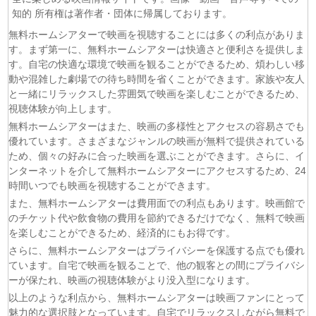
知的 所有権は著作者・団体に帰属しております。
(08/08)
ミッドナイト屋台2〜ル・モンドゥ〜 第6話
(08/08)
天幕のジャードゥーガル 第7話
無料ホームシアターで映画を視聴することには多くの利点がありま
す。まず第一に、無料ホームシアターは快適さと便利さを提供しま
(08/08)
黄泉のツガイ 第18話
す。自宅の快適な環境で映画を観ることができるため、煩わしい移
(08/08)
グロウアップショウ～ひまわりのサーカス団～ 第6話
動や混雑した劇場での待ち時間を省くことができます。家族や友人
(08/08)
夏色の雲が恋と嵐をまきおこす 第5話
と一緒にリラックスした雰囲気で映画を楽しむことができるため、
(08/08)
岩元先輩ノ推薦 第6話
視聴体験が向上します。
(08/08)
BLEACH 千年血戦篇-禍進譚- 第3話
無料ホームシアターはまた、映画の多様性とアクセスの容易さでも
(08/08)
BLACK TORCH 第6話
優れています。さまざまなジャンルの映画が無料で提供されている
ため、個々の好みに合った映画を選ぶことができます。さらに、イ
(08/08)
猫と竜 第7話
ンターネットを介して無料ホームシアターにアクセスするため、24
(08/08)
告白ー25年目の秘密ー 第5話
時間いつでも映画を視聴することができます。
(08/08)
クレヨンしんちゃん 2026年8月8日
また、無料ホームシアターは費用面での利点もあります。映画館で
(08/08)
ドラえもん 2026年8月8日
のチケット代や飲食物の費用を節約できるだけでなく、無料で映画
を楽しむことができるため、経済的にもお得です。
さらに、無料ホームシアターはプライバシーを保護する点でも優れ
ています。自宅で映画を観ることで、他の観客との間にプライバシ
ーが保たれ、映画の視聴体験がより没入型になります。
以上のような利点から、無料ホームシアターは映画ファンにとって
魅力的な選択肢となっています。自宅でリラックスしながら無料で