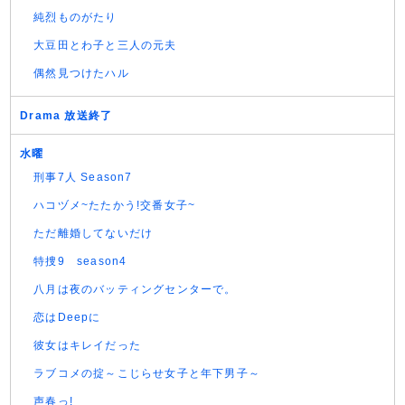
純烈ものがたり
大豆田とわ子と三人の元夫
偶然見つけたハル
Drama 放送終了
水曜
刑事7人 Season7
ハコヅメ~たたかう!交番女子~
ただ離婚してないだけ
特捜9 season4
八月は夜のバッティングセンターで。
恋はDeepに
彼女はキレイだった
ラブコメの掟～こじらせ女子と年下男子～
声春っ!