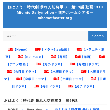
Skip
おはよう！時代劇 暴れん坊将軍３ 第99話 動画 9tsu
to
Miomio Dailymotion - 無料ホームシアター
content
mhometheater.org
Search
for:
【Home】
【ドラマ9tsu動画】
【バラエティ動
画】
【B9 アニメ】
【邦画】
【洋画】
【アニメ映画 】
【海外ドラマ】
【月曜日ドラマ】
【火曜日ドラマ】
【水曜日ドラマ】
【木曜日ドラ
マ】
【金曜日ドラマ】
【土曜日ドラマ】
【日曜
日ドラマ】
【毎日ドラマ】
【終了ドラマ】
おはよう！時代劇 暴れん坊将軍３ 第99話
»
»
おはよう！時代劇 暴れん坊将
HOME
Post New