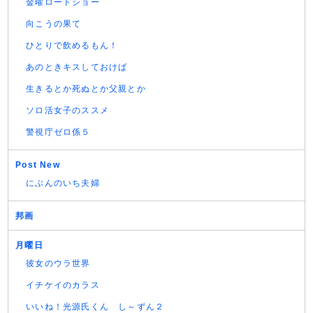
金曜ロードショー
向こうの果て
ひとりで飲めるもん！
あのときキスしておけば
生きるとか死ぬとか父親とか
ソロ活女子のススメ
警視庁ゼロ係５
Post New
にぶんのいち夫婦
邦画
月曜日
彼女のウラ世界
イチケイのカラス
いいね！光源氏くん し～ずん２