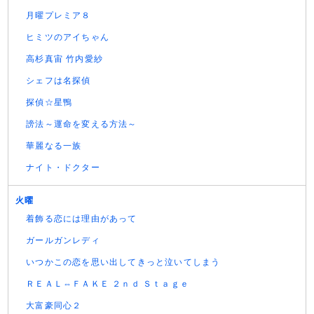
月曜プレミア８
ヒミツのアイちゃん
高杉真宙 竹内愛紗
シェフは名探偵
探偵☆星鴨
謗法～運命を変える方法～
華麗なる一族
ナイト・ドクター
火曜
着飾る恋には理由があって
ガールガンレディ
いつかこの恋を思い出してきっと泣いてしまう
ＲＥＡＬ⇔ＦＡＫＥ ２ｎｄ Ｓｔａｇｅ
大富豪同心２