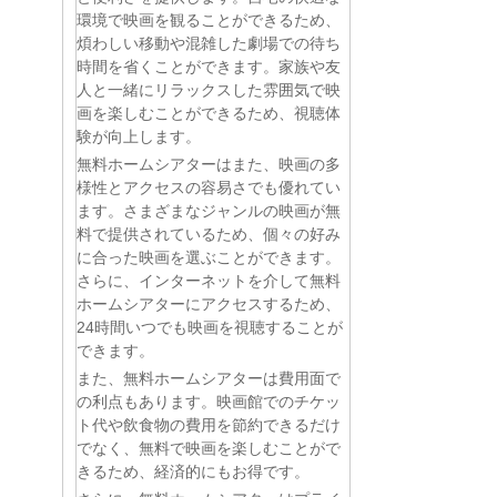
環境で映画を観ることができるため、
煩わしい移動や混雑した劇場での待ち
時間を省くことができます。家族や友
人と一緒にリラックスした雰囲気で映
画を楽しむことができるため、視聴体
験が向上します。
無料ホームシアターはまた、映画の多
様性とアクセスの容易さでも優れてい
ます。さまざまなジャンルの映画が無
料で提供されているため、個々の好み
に合った映画を選ぶことができます。
さらに、インターネットを介して無料
ホームシアターにアクセスするため、
24時間いつでも映画を視聴することが
できます。
また、無料ホームシアターは費用面で
の利点もあります。映画館でのチケッ
ト代や飲食物の費用を節約できるだけ
でなく、無料で映画を楽しむことがで
きるため、経済的にもお得です。