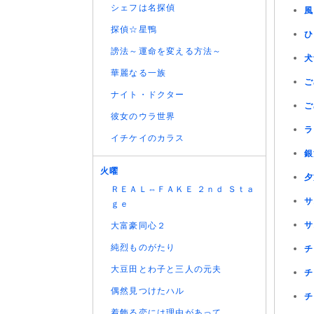
シェフは名探偵
風
探偵☆星鴨
ひ
謗法～運命を変える方法～
犬
華麗なる一族
ご
ナイト・ドクター
ご
彼女のウラ世界
ラ
イチケイのカラス
銀
火曜
夕
ＲＥＡＬ⇔ＦＡＫＥ ２ｎｄ Ｓｔａ
サ
ｇｅ
サ
大富豪同心２
純烈ものがたり
チ
大豆田とわ子と三人の元夫
チ
偶然見つけたハル
チ
着飾る恋には理由があって