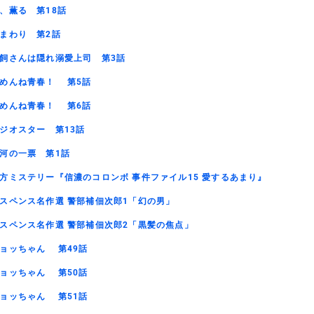
、薫る 第18話
まわり 第2話
飼さんは隠れ溺愛上司 第3話
めんね青春！ 第5話
めんね青春！ 第6話
ジオスター 第13話
河の一票 第1話
方ミステリー『信濃のコロンボ 事件ファイル15 愛するあまり』
スペンス名作選 警部補佃次郎1「幻の男」
スペンス名作選 警部補佃次郎2「黒髪の焦点」
ョッちゃん 第49話
ョッちゃん 第50話
ョッちゃん 第51話