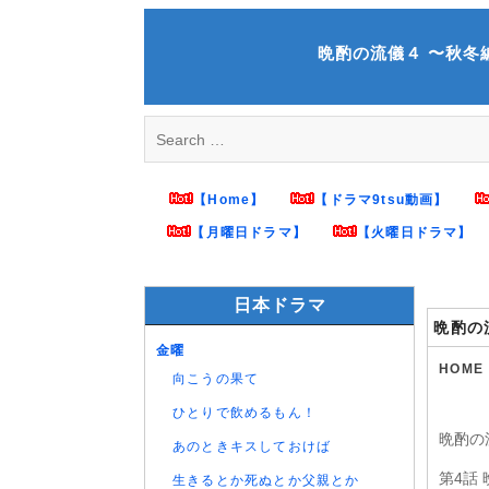
Skip
to
晩酌の流儀４ 〜秋冬編 第4
content
Search
for:
【Home】
【ドラマ9tsu動画】
【月曜日ドラマ】
【火曜日ドラマ】
日本ドラマ
晩酌の
金曜
HOME
向こうの果て
ひとりで飲めるもん！
晩酌の
あのときキスしておけば
第4話
生きるとか死ぬとか父親とか