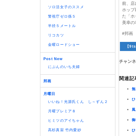
前、店
ソロ活女子のススメ
ホップ
た「ホ
警視庁ゼロ係５
美幸の
半径５メートル
#邦画
リコカツ
金曜ロードショー
【9ts
Post New
チャンネ
にぶんのいち夫婦
関連記
邦画
無
月曜日
ひ
いいね！光源氏くん し～ずん２
風
月曜プレミア８
御
ヒミツのアイちゃん
高杉真宙 竹内愛紗
ひ