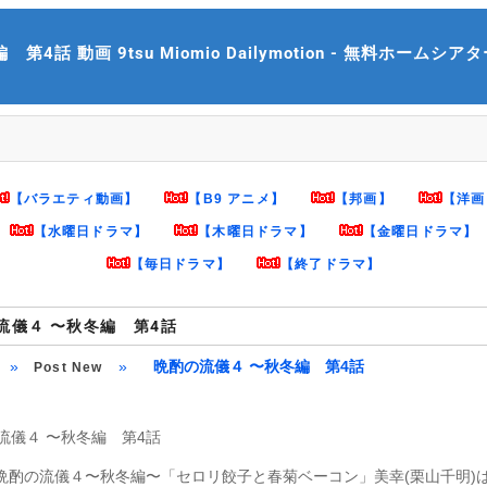
話 動画 9tsu Miomio Dailymotion - 無料ホームシアター m
【バラエティ動画】
【B9 アニメ】
【邦画】
【洋画
【水曜日ドラマ】
【木曜日ドラマ】
【金曜日ドラマ】
【毎日ドラマ】
【終了ドラマ】
流儀４ 〜秋冬編 第4話
»
»
晩酌の流儀４ 〜秋冬編 第4話
Post New
流儀４ 〜秋冬編 第4話
 晩酌の流儀４〜秋冬編〜「セロリ餃子と春菊ベーコン」美幸(栗山千明)