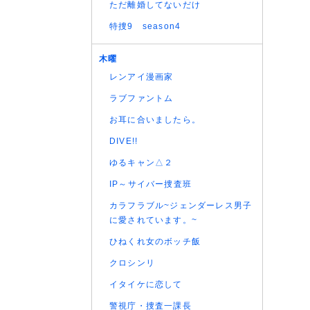
(05/08
ただ離婚してないだけ
(05/08
特捜9 season4
(05/08
(05/08
木曜
(05/08
レンアイ漫画家
(05/08
ラブファントム
(05/08
お耳に合いましたら。
(05/08
(05/08
DIVE!!
(05/08
ゆるキャン△２
(05/08
IP～サイバー捜査班
(05/08
カラフラブル~ジェンダーレス男子
(05/08
に愛されています。~
(04/08
ひねくれ女のボッチ飯
(04/08
(04/08
クロシンリ
(04/08
イタイケに恋して
(04/08
警視庁・捜査一課長