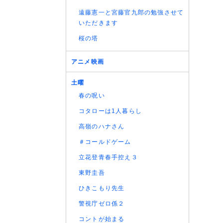
遠藤憲一と宮藤官九郎の勉強させて
いただきます
桜の塔
アニメ映画
土曜
春の呪い
コタローは1人暮らし
高嶺のハナさん
＃コールドゲーム
立花登青春手控え３
東野圭吾
ひきこもり先生
警視庁ゼロ係２
コントが始まる