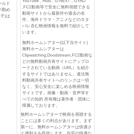
YouTube , Hulu , U-NEXT , GYAO
ールド
,FC2動画等で安全に無料視聴できる
年勤め
動画サイトから最新作や過去の名
子)は
作、海外ドラマ・アニメなどのネタ
バレ含む映画情報を無料で紹介して
います。
無料ホームシアター(以下当サイト)
無料ホームシアターは
Clipwatching,Doodstream,FC2動画な
どの無料動画共有サイトにアップロ
ードされている動画（URL）を紹介
するサイトではありません。違法無
料動画共有サイトへのリンクは一切
なく、安心安全に楽しめる映画情報
サイトです。画像・動画・音声等す
べての知的 所有権は著作者・団体に
帰属しております。
無料ホームシアターで映画を視聴する
ことには多くの利点があります。まず
第一に、無料ホームシアターは快適さ
と便利さを提供します。自宅の快適な