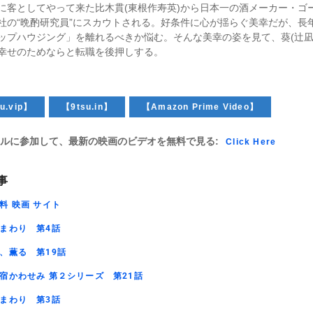
に客としてやって来た比木貫(東根作寿英)から日本一の酒メーカー・ゴ
社の“晩酌研究員”にスカウトされる。好条件に心が揺らぐ美幸だが、長
ップハウジング」を離れるべきか悩む。そんな美幸の姿を見て、葵(辻凪
幸せのためならと転職を後押しする。
u.vip】
【9tsu.in】
【Amazon Prime Video】
ルに参加して、最新の映画のビデオを無料で見る:
Click Here
事
料 映画 サイト
まわり 第4話
、薫る 第19話
宿かわせみ 第２シリーズ 第21話
まわり 第3話