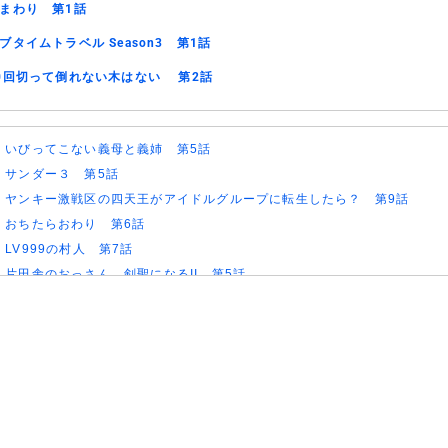
まわり 第1話
ブタイムトラベル Season3 第1話
0回切って倒れない木はない 第2話
)
いびってこない義母と義姉 第5話
)
サンダー３ 第5話
)
ヤンキー激戦区の四天王がアイドルグループに転生したら？ 第9話
)
おちたらおわり 第6話
)
LV999の村人 第7話
)
片田舎のおっさん、剣聖になるII 第5話
)
ヒロイン？聖女？いいえ、オールワークスメイドです（誇）！ 第7話
)
幼女戦記Ⅱ 第5話
)
花ざかりの君たちへ 第2期 第7話
)
ドライな同期の溺愛癖 第5話
)
今夜もシリアルキラーと待ち合わせ 第6話
)
Tokyo middle 30 第3話