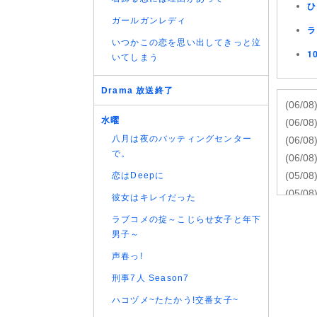
ひ
ガールガンレディ
ラ
いつかこの恋を思い出してきっと泣
1
いてしまう
Drama 放送終了
(06/08
水曜
(06/08
八月は夜のバッティングセンター
(06/08
で。
(06/08
(05/08
恋はDeepに
(05/08
彼女はキレイだった
(05/08
ラブコメの掟～こじらせ女子と年下
(05/08
男子～
(05/08
声春っ!
(05/08
刑事7人 Season7
(05/08
(05/08
ハコヅメ~たたかう!交番女子~