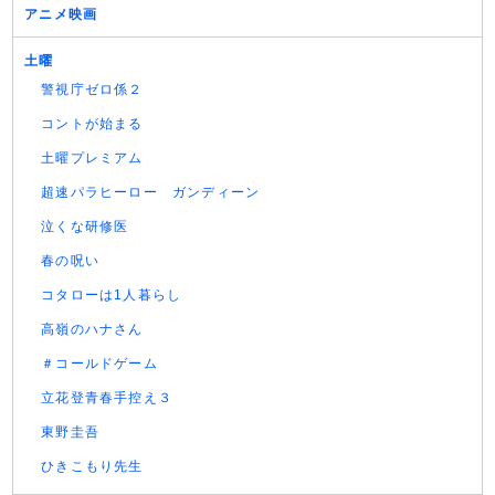
アニメ映画
土曜
警視庁ゼロ係２
コントが始まる
土曜プレミアム
超速パラヒーロー ガンディーン
泣くな研修医
春の呪い
コタローは1人暮らし
高嶺のハナさん
＃コールドゲーム
立花登青春手控え３
東野圭吾
ひきこもり先生