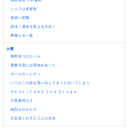
高杉真宙 竹内愛紗
シェフは名探偵
探偵☆星鴨
謗法～運命を変える方法～
華麗なる一族
火曜
偶然見つけたハル
着飾る恋には理由があって
ガールガンレディ
いつかこの恋を思い出してきっと泣いてしまう
ＲＥＡＬ⇔ＦＡＫＥ ２ｎｄ Ｓｔａｇｅ
大富豪同心２
純烈ものがたり
大豆田とわ子と三人の元夫