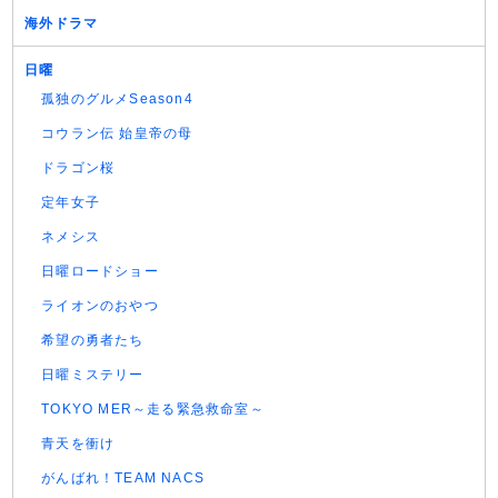
海外ドラマ
日曜
孤独のグルメSeason4
コウラン伝 始皇帝の母
ドラゴン桜
定年女子
ネメシス
日曜ロードショー
ライオンのおやつ
希望の勇者たち
日曜ミステリー
TOKYO MER～走る緊急救命室～
青天を衝け
がんばれ！TEAM NACS