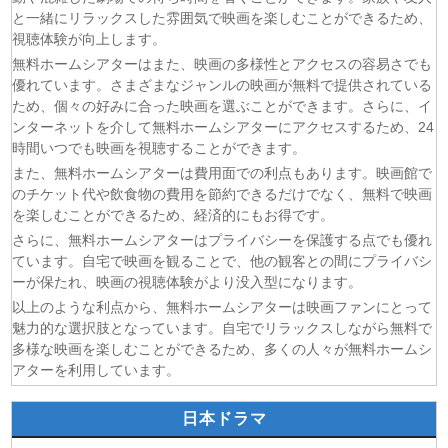
(07/08)
しもべの王子様 第6話
と一緒にリラックスした雰囲気で映画を楽しむことができるため、
(07/08)
転生したらスライムだった件 第4期 第17話
視聴体験が向上します。
(07/08)
金曜ロードショー 動画 2026年8月7日
無料ホームシアターはまた、映画の多様性とアクセスの容易さでも
優れています。さまざまなジャンルの映画が無料で提供されている
(07/08)
Tシャツが乾くまで 第5話
ため、個々の好みに合った映画を選ぶことができます。さらに、イ
(07/08)
リーガルビート ー逆転の法廷ー 第3話
ンターネットを介して無料ホームシアターにアクセスするため、24
(07/08)
乙女怪獣キャラメリゼ 第6話
時間いつでも映画を視聴することができます。
(07/08)
チョッちゃん 第87話
また、無料ホームシアターは費用面での利点もあります。映画館で
のチケット代や飲食物の費用を節約できるだけでなく、無料で映画
を楽しむことができるため、経済的にもお得です。
さらに、無料ホームシアターはプライバシーを保護する点でも優れ
ています。自宅で映画を観ることで、他の観客との間にプライバシ
ーが保たれ、映画の視聴体験がより没入型になります。
以上のような利点から、無料ホームシアターは映画ファンにとって
魅力的な選択肢となっています。自宅でリラックスしながら無料で
多様な映画を楽しむことができるため、多くの人々が無料ホームシ
アターを利用しています。
日本ドラマ