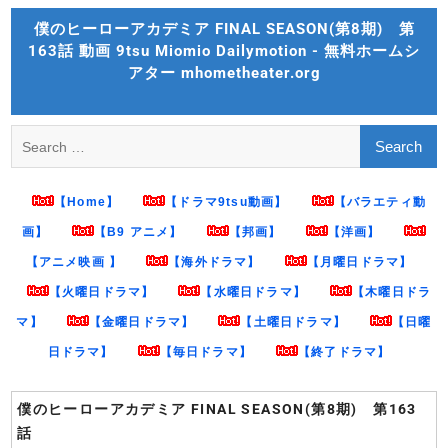
Skip
僕のヒーローアカデミア FINAL SEASON(第8期) 第
to
163話 動画 9tsu Miomio Dailymotion - 無料ホームシ
content
アター mhometheater.org
Search
for:
【Home】
【ドラマ9tsu動画】
【バラエティ動
画】
【B9 アニメ】
【邦画】
【洋画】
【アニメ映画 】
【海外ドラマ】
【月曜日ドラマ】
【火曜日ドラマ】
【水曜日ドラマ】
【木曜日ドラ
マ】
【金曜日ドラマ】
【土曜日ドラマ】
【日曜
日ドラマ】
【毎日ドラマ】
【終了ドラマ】
僕のヒーローアカデミア FINAL SEASON(第8期) 第163
話