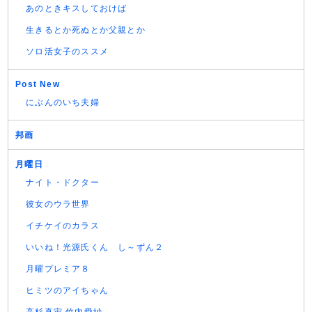
あのときキスしておけば
生きるとか死ぬとか父親とか
ソロ活女子のススメ
Post New
にぶんのいち夫婦
邦画
月曜日
ナイト・ドクター
彼女のウラ世界
イチケイのカラス
いいね！光源氏くん し～ずん２
月曜プレミア８
ヒミツのアイちゃん