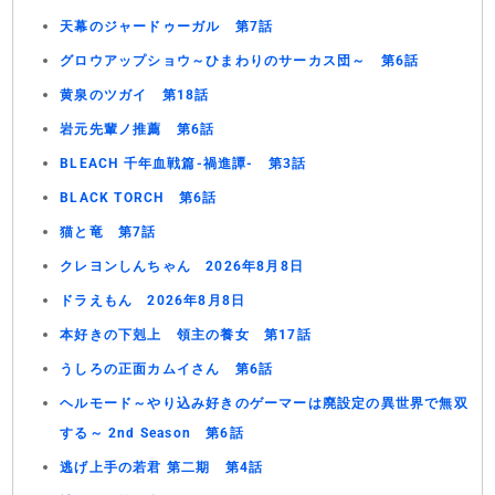
天幕のジャードゥーガル 第7話
グロウアップショウ～ひまわりのサーカス団～ 第6話
黄泉のツガイ 第18話
岩元先輩ノ推薦 第6話
BLEACH 千年血戦篇-禍進譚- 第3話
BLACK TORCH 第6話
猫と竜 第7話
クレヨンしんちゃん 2026年8月8日
ドラえもん 2026年8月8日
本好きの下剋上 領主の養女 第17話
うしろの正面カムイさん 第6話
ヘルモード～やり込み好きのゲーマーは廃設定の異世界で無双
する～ 2nd Season 第6話
逃げ上手の若君 第二期 第4話