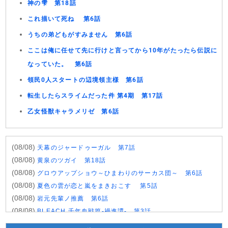
神の雫 第18話
これ描いて死ね 第6話
うちの弟どもがすみません 第6話
ここは俺に任せて先に行けと言ってから10年がたったら伝説に
なっていた。 第6話
領民0人スタートの辺境領主様 第6話
転生したらスライムだった件 第4期 第17話
乙女怪獣キャラメリゼ 第6話
(08/08)
天幕のジャードゥーガル 第7話
(08/08)
黄泉のツガイ 第18話
(08/08)
グロウアップショウ～ひまわりのサーカス団～ 第6話
(08/08)
夏色の雲が恋と嵐をまきおこす 第5話
(08/08)
岩元先輩ノ推薦 第6話
(08/08)
BLEACH 千年血戦篇-禍進譚- 第3話
(08/08)
BLACK TORCH 第6話