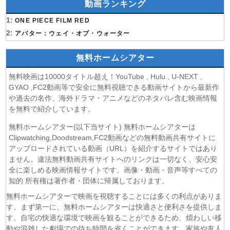
動画ランキング
(08/08)
猫と竜 第7話
1:
(08/08)
ONE PIECE FILM RED
告白ー25年目の秘密ー 第5話
2:
(08/08)
アバター：ウェイ・オブ・ウォーター
クレヨンしんちゃん 2026年8月8日
(08/08)
ドラえもん 2026年8月8日
無料ホームシアター
(08/08)
本好きの下剋上 領主の養女 第17話
(08/08)
うしろの正面カムイさん 第6話
無料映画は10000タイトル超え！YouTube , Hulu , U-NEXT ,
(08/08)
ヘルモード～やり込み好きのゲーマーは廃設定の異世界で
GYAO ,FC2動画等で安全に無料視聴できる動画サイトから最新作
無双する～ 2nd Season 第6話
や過去の名作、海外ドラマ・アニメなどのネタバレ含む映画情報
を無料で紹介しています。
(08/08)
晩酌の流儀５ 〜夏編〜 第6話
(07/08)
探偵のままでいて 第4話
無料ホームシアター(以下当サイト) 無料ホームシアターは
(07/08)
ストレンジ-伊藤潤二の夜も眠れぬ奇妙な話- 第6話
Clipwatching,Doodstream,FC2動画などの無料動画共有サイトに
(07/08)
アップロードされている動画（URL）を紹介するサイトではあり
逃げ上手の若君 第二期 第4話
ません。違法無料動画共有サイトへのリンクは一切なく、安心安
(07/08)
神の雫 第18話
全に楽しめる映画情報サイトです。画像・動画・音声等すべての
(07/08)
うちの弟どもがすみません 第6話
知的 所有権は著作者・団体に帰属しております。
(07/08)
これ描いて死ね 第6話
無料ホームシアターで映画を視聴することには多くの利点がありま
(07/08)
ここは俺に任せて先に行けと言ってから10年がたったら伝
す。まず第一に、無料ホームシアターは快適さと便利さを提供しま
説になっていた。 第6話
す。自宅の快適な環境で映画を観ることができるため、煩わしい移
(07/08)
領民0人スタートの辺境領主様 第6話
動や混雑した劇場での待ち時間を省くことができます。家族や友人