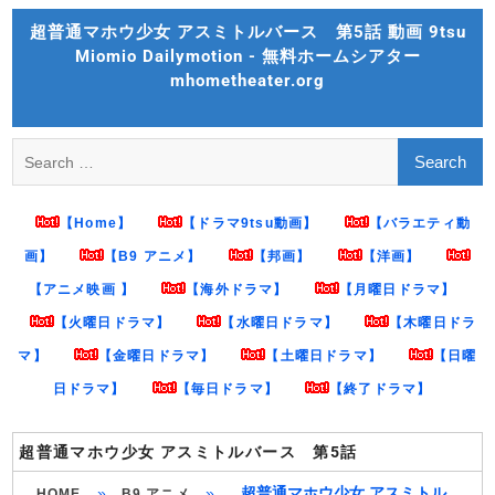
Skip
超普通マホウ少女 アスミトルバース 第5話 動画 9tsu
to
Miomio Dailymotion - 無料ホームシアター
content
mhometheater.org
Search
for:
【Home】
【ドラマ9tsu動画】
【バラエティ動
画】
【B9 アニメ】
【邦画】
【洋画】
【アニメ映画 】
【海外ドラマ】
【月曜日ドラマ】
【火曜日ドラマ】
【水曜日ドラマ】
【木曜日ドラ
マ】
【金曜日ドラマ】
【土曜日ドラマ】
【日曜
日ドラマ】
【毎日ドラマ】
【終了ドラマ】
超普通マホウ少女 アスミトルバース 第5話
»
»
超普通マホウ少女 アスミトル
HOME
B9 アニメ