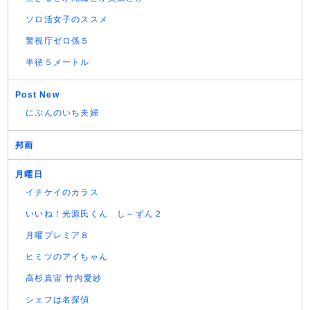
ソロ活女子のススメ
警視庁ゼロ係５
半径５メートル
Post New
にぶんのいち夫婦
邦画
月曜日
イチケイのカラス
いいね！光源氏くん し～ずん２
月曜プレミア８
ヒミツのアイちゃん
高杉真宙 竹内愛紗
シェフは名探偵