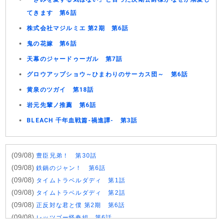
てきます 第6話
株式会社マジルミエ 第2期 第6話
鬼の花嫁 第6話
天幕のジャードゥーガル 第7話
グロウアップショウ～ひまわりのサーカス団～ 第6話
黄泉のツガイ 第18話
岩元先輩ノ推薦 第6話
BLEACH 千年血戦篇-禍進譚- 第3話
(09/08)
豊臣兄弟！ 第30話
(09/08)
鉄鍋のジャン！ 第6話
(09/08)
タイムトラベルダディ 第1話
(09/08)
タイムトラベルダディ 第2話
(09/08)
正反対な君と僕 第2期 第6話
(09/08)
レッツゴー怪奇組 第6話