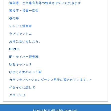
遠藤憲一と宮藤官九郎の勉強させていただきます
警視庁・捜査一課長
桜の塔
レンアイ漫画家
ラブファントム
お耳に合いましたら。
DIVE!!
IP～サイバー捜査班
ゆるキャン△２
ひねくれ女のボッチ飯
カラフラブル~ジェンダーレス男子に愛されています。~
イタイケに恋して
クロシンリ
Copyright © All rights reserved.