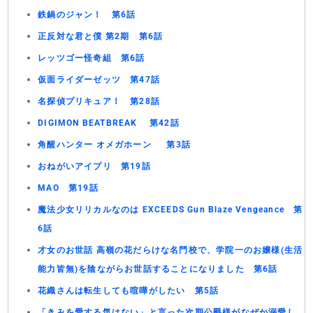
鉄鍋のジャン！ 第6話
正反対な君と僕 第2期 第6話
レッツゴー怪奇組 第6話
仮面ライダーゼッツ 第47話
名探偵プリキュア！ 第28話
DIGIMON BEATBREAK 第42話
角醒ハンター オメガホーン 第3話
おねがいアイプリ 第19話
MAO 第19話
魔法少女リリカルなのは EXCEEDS Gun Blaze Vengeance 第
6話
才女のお世話 高嶺の花だらけな名門校で、学院一のお嬢様(生活
能力皆無)を陰ながらお世話することになりました 第6話
花織さんは転生しても喧嘩がしたい 第5話
「きみを愛する気はない」と言った次期公爵様がなぜか溺愛し