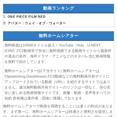
(09/08)
名探偵プリキュア！ 第28話
動画ランキング
(09/08)
仮面ライダーゼッツ 第47話
1:
(09/08)
ONE PIECE FILM RED
DIGIMON BEATBREAK 第42話
2:
(09/08)
アバター：ウェイ・オブ・ウォーター
角醒ハンター オメガホーン 第3話
(09/08)
おねがいアイプリ 第19話
無料ホームシアター
(09/08)
MAO 第19話
(09/08)
才女のお世話 高嶺の花だらけな名門校で、学院一のお嬢様
無料映画は10000タイトル超え！YouTube , Hulu , U-NEXT ,
(生活能力皆無)を陰ながらお世話することになりました 第6話
GYAO ,FC2動画等で安全に無料視聴できる動画サイトから最新作
(09/08)
魔法少女リリカルなのは EXCEEDS Gun Blaze
や過去の名作、海外ドラマ・アニメなどのネタバレ含む映画情報
Vengeance 第6話
を無料で紹介しています。
(09/08)
「きみを愛する気はない」と言った次期公爵様がなぜか溺
無料ホームシアター(以下当サイト) 無料ホームシアターは
愛してきます 第6話
Clipwatching,Doodstream,FC2動画などの無料動画共有サイトに
(09/08)
花織さんは転生しても喧嘩がしたい 第5話
アップロードされている動画（URL）を紹介するサイトではあり
(08/08)
株式会社マジルミエ 第2期 第6話
ません。違法無料動画共有サイトへのリンクは一切なく、安心安
(08/08)
全に楽しめる映画情報サイトです。画像・動画・音声等すべての
鬼の花嫁 第6話
知的 所有権は著作者・団体に帰属しております。
(08/08)
ミッドナイト屋台2〜ル・モンドゥ〜 第6話
(08/08)
天幕のジャードゥーガル 第7話
無料ホームシアターで映画を視聴することには多くの利点がありま
す。まず第一に、無料ホームシアターは快適さと便利さを提供しま
(08/08)
黄泉のツガイ 第18話