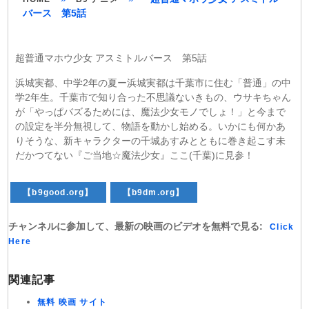
バース 第5話
超普通マホウ少女 アスミトルバース 第5話
浜城実都、中学2年の夏ー浜城実都は千葉市に住む「普通」の中
学2年生。千葉市で知り合った不思議ないきもの、ウサキちゃん
が「やっぱバズるためには、魔法少女モノでしょ！」と今まで
の設定を半分無視して、物語を動かし始める。いかにも何かあ
りそうな、新キャラクターの千城あすみとともに巻き起こす未
だかつてない『ご当地☆魔法少女』ここ(千葉)に見参！
【b9good.org】
【b9dm.org】
チャンネルに参加して、最新の映画のビデオを無料で見る:
Click
Here
関連記事
無料 映画 サイト