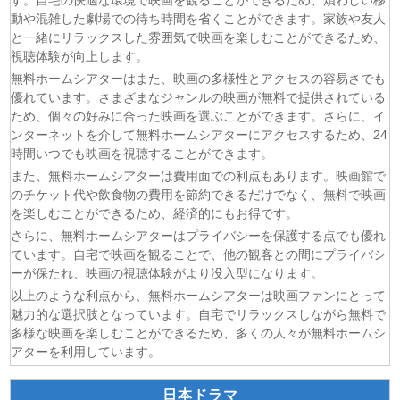
す。自宅の快適な環境で映画を観ることができるため、煩わしい移
(08/08)
グロウアップショウ～ひまわりのサーカス団～ 第6話
動や混雑した劇場での待ち時間を省くことができます。家族や友人
(08/08)
夏色の雲が恋と嵐をまきおこす 第5話
と一緒にリラックスした雰囲気で映画を楽しむことができるため、
(08/08)
岩元先輩ノ推薦 第6話
視聴体験が向上します。
(08/08)
BLEACH 千年血戦篇-禍進譚- 第3話
無料ホームシアターはまた、映画の多様性とアクセスの容易さでも
(08/08)
BLACK TORCH 第6話
優れています。さまざまなジャンルの映画が無料で提供されている
ため、個々の好みに合った映画を選ぶことができます。さらに、イ
(08/08)
猫と竜 第7話
ンターネットを介して無料ホームシアターにアクセスするため、24
(08/08)
告白ー25年目の秘密ー 第5話
時間いつでも映画を視聴することができます。
(08/08)
クレヨンしんちゃん 2026年8月8日
また、無料ホームシアターは費用面での利点もあります。映画館で
(08/08)
ドラえもん 2026年8月8日
のチケット代や飲食物の費用を節約できるだけでなく、無料で映画
を楽しむことができるため、経済的にもお得です。
さらに、無料ホームシアターはプライバシーを保護する点でも優れ
ています。自宅で映画を観ることで、他の観客との間にプライバシ
ーが保たれ、映画の視聴体験がより没入型になります。
以上のような利点から、無料ホームシアターは映画ファンにとって
魅力的な選択肢となっています。自宅でリラックスしながら無料で
多様な映画を楽しむことができるため、多くの人々が無料ホームシ
アターを利用しています。
日本ドラマ