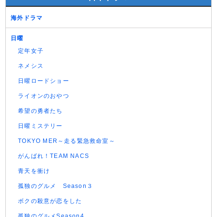
海外ドラマ
日曜
定年女子
ネメシス
日曜ロードショー
ライオンのおやつ
希望の勇者たち
日曜ミステリー
TOKYO MER～走る緊急救命室～
がんばれ！TEAM NACS
青天を衝け
孤独のグルメ Season３
ボクの殺意が恋をした
孤独のグルメSeason4