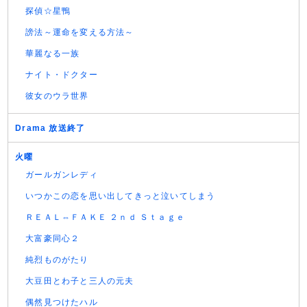
探偵☆星鴨
謗法～運命を変える方法～
華麗なる一族
ナイト・ドクター
彼女のウラ世界
Drama 放送終了
火曜
ガールガンレディ
いつかこの恋を思い出してきっと泣いてしまう
ＲＥＡＬ⇔ＦＡＫＥ ２ｎｄ Ｓｔａｇｅ
大富豪同心２
純烈ものがたり
大豆田とわ子と三人の元夫
偶然見つけたハル