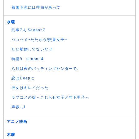
着飾る恋には理由があって
水曜
刑事7人 Season7
ハコヅメ~たたかう!交番女子~
ただ離婚してないだけ
特捜9 season4
八月は夜のバッティングセンターで。
恋はDeepに
彼女はキレイだった
ラブコメの掟～こじらせ女子と年下男子～
声春っ!
アニメ映画
木曜