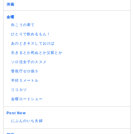
洋画
金曜
向こうの果て
ひとりで飲めるもん！
あのときキスしておけば
生きるとか死ぬとか父親とか
ソロ活女子のススメ
警視庁ゼロ係５
半径５メートル
リコカツ
金曜ロードショー
Post New
にぶんのいち夫婦