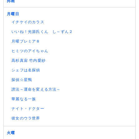
邦画
月曜日
イチケイのカラス
いいね！光源氏くん し～ずん２
月曜プレミア８
ヒミツのアイちゃん
高杉真宙 竹内愛紗
シェフは名探偵
探偵☆星鴨
謗法～運命を変える方法～
華麗なる一族
ナイト・ドクター
彼女のウラ世界
火曜