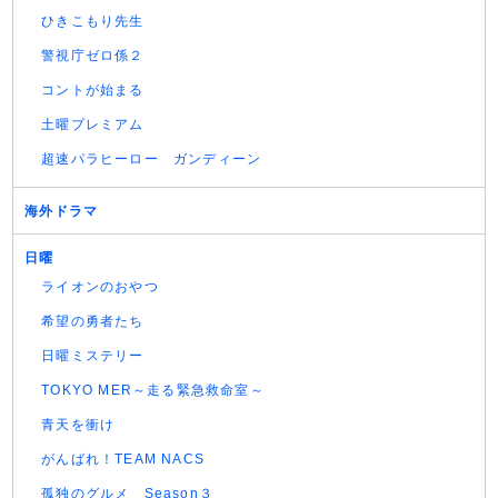
ひきこもり先生
警視庁ゼロ係２
コントが始まる
土曜プレミアム
超速パラヒーロー ガンディーン
海外ドラマ
日曜
ライオンのおやつ
希望の勇者たち
日曜ミステリー
TOKYO MER～走る緊急救命室～
青天を衝け
がんばれ！TEAM NACS
孤独のグルメ Season３