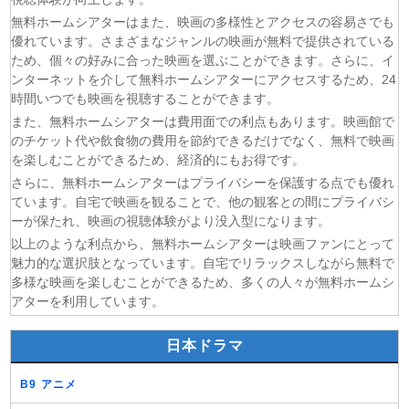
(07/08)
今から、親友やめようか。 第7話
無料ホームシアターはまた、映画の多様性とアクセスの容易さでも
優れています。さまざまなジャンルの映画が無料で提供されている
(07/08)
未婚詐欺 私の知らない彼の顔 第4話
ため、個々の好みに合った映画を選ぶことができます。さらに、イ
(07/08)
ヤニねこ 第6話
ンターネットを介して無料ホームシアターにアクセスするため、24
(07/08)
追放された転生重騎士はゲーム知識で無双する 第6話
時間いつでも映画を視聴することができます。
(06/08)
一緒にごはんをたべるだけ 第6話
また、無料ホームシアターは費用面での利点もあります。映画館で
のチケット代や飲食物の費用を節約できるだけでなく、無料で映画
を楽しむことができるため、経済的にもお得です。
さらに、無料ホームシアターはプライバシーを保護する点でも優れ
ています。自宅で映画を観ることで、他の観客との間にプライバシ
ーが保たれ、映画の視聴体験がより没入型になります。
以上のような利点から、無料ホームシアターは映画ファンにとって
魅力的な選択肢となっています。自宅でリラックスしながら無料で
多様な映画を楽しむことができるため、多くの人々が無料ホームシ
アターを利用しています。
日本ドラマ
B9 アニメ