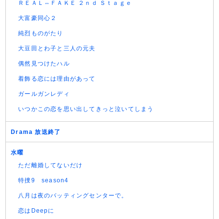
ＲＥＡＬ⇔ＦＡＫＥ ２ｎｄ Ｓｔａｇｅ
大富豪同心２
純烈ものがたり
大豆田とわ子と三人の元夫
偶然見つけたハル
着飾る恋には理由があって
ガールガンレディ
いつかこの恋を思い出してきっと泣いてしまう
Drama 放送終了
水曜
ただ離婚してないだけ
特捜9 season4
八月は夜のバッティングセンターで。
恋はDeepに