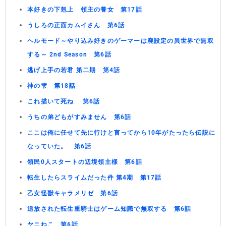
本好きの下剋上 領主の養女 第17話
うしろの正面カムイさん 第6話
ヘルモード～やり込み好きのゲーマーは廃設定の異世界で無双
する～ 2nd Season 第6話
逃げ上手の若君 第二期 第4話
神の雫 第18話
これ描いて死ね 第6話
うちの弟どもがすみません 第6話
ここは俺に任せて先に行けと言ってから10年がたったら伝説に
なっていた。 第6話
領民0人スタートの辺境領主様 第6話
転生したらスライムだった件 第4期 第17話
乙女怪獣キャラメリゼ 第6話
追放された転生重騎士はゲーム知識で無双する 第6話
ヤニねこ 第6話