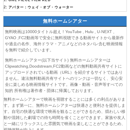
ONE PIECE FILM RED
(07/08)
2:
逃げ上手の若君 第二期 第4話
アバター：ウェイ・オブ・ウォーター
(07/08)
神の雫 第18話
無料ホームシアター
(07/08)
うちの弟どもがすみません 第6話
(07/08)
これ描いて死ね 第6話
無料映画は10000タイトル超え！YouTube , Hulu , U-NEXT ,
(07/08)
ここは俺に任せて先に行けと言ってから10年がたったら伝
GYAO ,FC2動画等で安全に無料視聴できる動画サイトから最新作
説になっていた。 第6話
や過去の名作、海外ドラマ・アニメなどのネタバレ含む映画情報
(07/08)
領民0人スタートの辺境領主様 第6話
を無料で紹介しています。
(07/08)
しもべの王子様 第6話
無料ホームシアター(以下当サイト) 無料ホームシアターは
(07/08)
転生したらスライムだった件 第4期 第17話
Clipwatching,Doodstream,FC2動画などの無料動画共有サイトに
(07/08)
金曜ロードショー 動画 2026年8月7日
アップロードされている動画（URL）を紹介するサイトではあり
(07/08)
ません。違法無料動画共有サイトへのリンクは一切なく、安心安
Tシャツが乾くまで 第5話
全に楽しめる映画情報サイトです。画像・動画・音声等すべての
(07/08)
リーガルビート ー逆転の法廷ー 第3話
知的 所有権は著作者・団体に帰属しております。
(07/08)
乙女怪獣キャラメリゼ 第6話
無料ホームシアターで映画を視聴することには多くの利点がありま
(07/08)
チョッちゃん 第87話
す。まず第一に、無料ホームシアターは快適さと便利さを提供しま
(07/08)
ひまわり 第95話
す。自宅の快適な環境で映画を観ることができるため、煩わしい移
(07/08)
マッサン 第19話
動や混雑した劇場での待ち時間を省くことができます。家族や友人
(07/08)
風、薫る 第95話
と一緒にリラックスした雰囲気で映画を楽しむことができるため、
(07/08)
夫婦と16歳〜狂気の隣人〜 第6話
視聴体験が向上します。