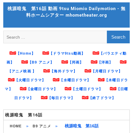
Skip
桃源暗鬼 第16話 動画 9tsu Miomio Dailymotion - 無
to
料ホームシアター mhometheater.org
content
Search
for:
【Home】
【ドラマ9tsu動画】
【バラエティ動
画】
【B9 アニメ】
【邦画】
【洋画】
【アニメ映画 】
【海外ドラマ】
【月曜日ドラマ】
【火曜日ドラマ】
【水曜日ドラマ】
【木曜日ドラ
マ】
【金曜日ドラマ】
【土曜日ドラマ】
【日曜
日ドラマ】
【毎日ドラマ】
【終了ドラマ】
桃源暗鬼 第16話
»
»
桃源暗鬼 第16話
HOME
B9 アニメ