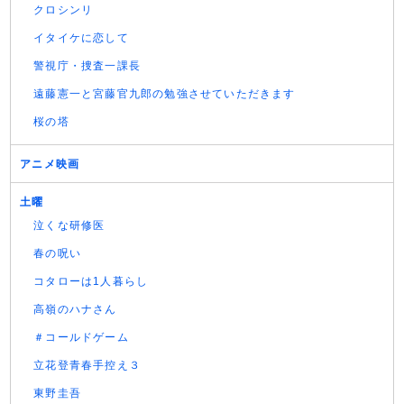
クロシンリ
イタイケに恋して
警視庁・捜査一課長
遠藤憲一と宮藤官九郎の勉強させていただきます
桜の塔
アニメ映画
土曜
泣くな研修医
春の呪い
コタローは1人暮らし
高嶺のハナさん
＃コールドゲーム
立花登青春手控え３
東野圭吾