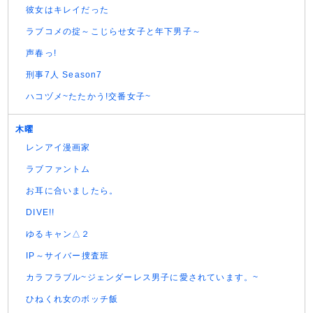
彼女はキレイだった
ラブコメの掟～こじらせ女子と年下男子～
声春っ!
刑事7人 Season7
ハコヅメ~たたかう!交番女子~
木曜
レンアイ漫画家
ラブファントム
お耳に合いましたら。
DIVE!!
ゆるキャン△２
IP～サイバー捜査班
カラフラブル~ジェンダーレス男子に愛されています。~
ひねくれ女のボッチ飯