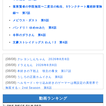
落第賢者の学院無双〜二度目の転生、Sランクチート魔術師冒険
録〜 第7話
メビウス・ダスト 第5話
バンドリ！ ゆめ∞みた 第8話
令和のダラさん 第6話
文豪ストレイドッグス わん！2 第6話
(08/08)
クレヨンしんちゃん 2026年8月8日
(08/08)
ドラえもん 2026年8月8日
(08/08)
本好きの下剋上 領主の養女 第17話
(08/08)
うしろの正面カムイさん 第6話
(08/08)
ヘルモード～やり込み好きのゲーマーは廃設定の異世界で
無双する～ 2nd Season 第6話
(08/08)
晩酌の流儀５ 〜夏編〜 第6話
動画ランキング
(07/08)
探偵のままでいて 第4話
(07/08)
1:
ストレンジ-伊藤潤二の夜も眠れぬ奇妙な話- 第6話