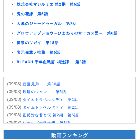
株式会社マジルミエ 第2期 第6話
鬼の花嫁 第6話
天幕のジャードゥーガル 第7話
グロウアップショウ～ひまわりのサーカス団～ 第6話
黄泉のツガイ 第18話
岩元先輩ノ推薦 第6話
BLEACH 千年血戦篇-禍進譚- 第3話
(09/08)
豊臣兄弟！ 第30話
(09/08)
鉄鍋のジャン！ 第6話
(09/08)
タイムトラベルダディ 第1話
(09/08)
タイムトラベルダディ 第2話
(09/08)
正反対な君と僕 第2期 第6話
(09/08)
レッツゴー怪奇組 第6話
(09/08)
名探偵プリキュア！ 第28話
動画ランキング
(09/08)
仮面ライダーゼッツ 第47話