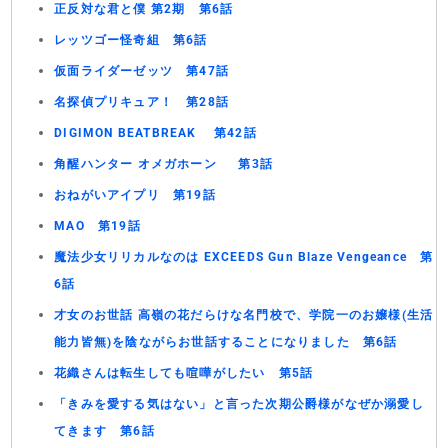
正反対な君と僕 第2期 第6話
レッツゴー怪奇組 第6話
仮面ライダーゼッツ 第47話
名探偵プリキュア！ 第28話
DIGIMON BEATBREAK 第42話
角醒ハンター オメガホーン 第3話
おねがいアイプリ 第19話
MAO 第19話
魔法少女リリカルなのは EXCEEDS Gun Blaze Vengeance 第
6話
才女のお世話 高嶺の花だらけな名門校で、学院一のお嬢様(生活
能力皆無)を陰ながらお世話することになりました 第6話
花織さんは転生しても喧嘩がしたい 第5話
「きみを愛する気はない」と言った次期公爵様がなぜか溺愛し
てきます 第6話