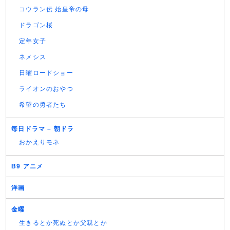
コウラン伝 始皇帝の母
ドラゴン桜
定年女子
ネメシス
日曜ロードショー
ライオンのおやつ
希望の勇者たち
毎日ドラマ – 朝ドラ
おかえりモネ
B9 アニメ
洋画
金曜
生きるとか死ぬとか父親とか