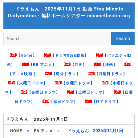
Skip
ドラえもん 2025年11月1日 動画 9tsu Miomio
to
Dailymotion - 無料ホームシアター mhometheater.org
content
Search
for:
【Home】
【ドラマ9tsu動画】
【バラエティ動
画】
【B9 アニメ】
【邦画】
【洋画】
【アニメ映画 】
【海外ドラマ】
【月曜日ドラマ】
【火曜日ドラマ】
【水曜日ドラマ】
【木曜日ドラ
マ】
【金曜日ドラマ】
【土曜日ドラマ】
【日曜
日ドラマ】
【毎日ドラマ】
【終了ドラマ】
ドラえもん 2025年11月1日
»
»
ドラえもん 2025年11月1日
HOME
B9 アニメ