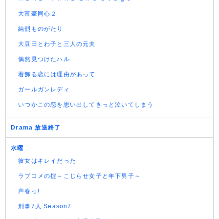
大富豪同心２
純烈ものがたり
大豆田とわ子と三人の元夫
偶然見つけたハル
着飾る恋には理由があって
ガールガンレディ
いつかこの恋を思い出してきっと泣いてしまう
Drama 放送終了
水曜
彼女はキレイだった
ラブコメの掟～こじらせ女子と年下男子～
声春っ!
刑事7人 Season7