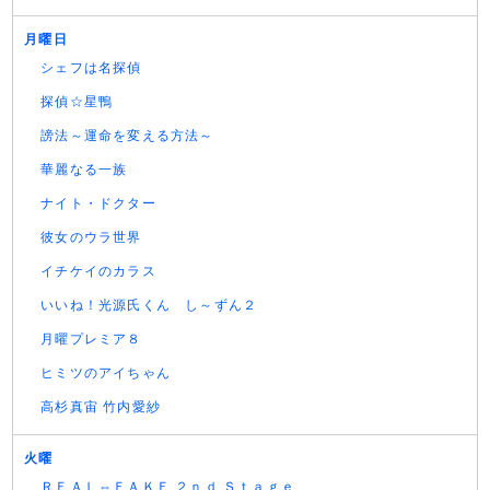
月曜日
シェフは名探偵
探偵☆星鴨
謗法～運命を変える方法～
華麗なる一族
ナイト・ドクター
彼女のウラ世界
イチケイのカラス
いいね！光源氏くん し～ずん２
月曜プレミア８
ヒミツのアイちゃん
高杉真宙 竹内愛紗
火曜
ＲＥＡＬ⇔ＦＡＫＥ ２ｎｄ Ｓｔａｇｅ