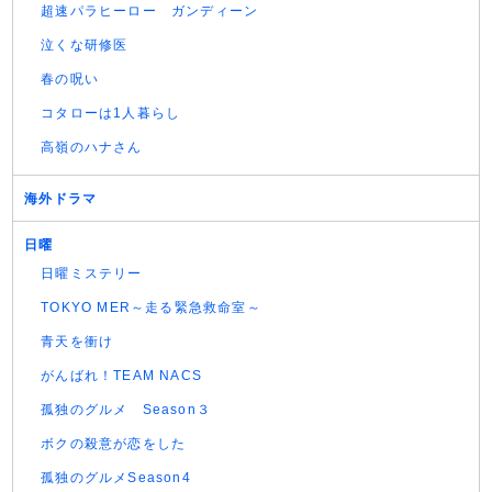
超速パラヒーロー ガンディーン
泣くな研修医
春の呪い
コタローは1人暮らし
高嶺のハナさん
海外ドラマ
日曜
日曜ミステリー
TOKYO MER～走る緊急救命室～
青天を衝け
がんばれ！TEAM NACS
孤独のグルメ Season３
ボクの殺意が恋をした
孤独のグルメSeason4