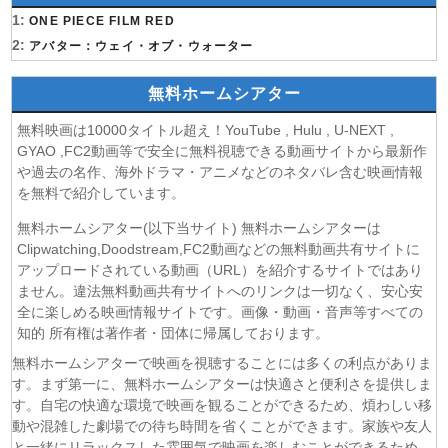
1:
(09/08)
ONE PIECE FILM RED
DIGIMON BEATBREAK 第42話
2:
(09/08)
アバター：ウェイ・オブ・ウォーター
角醒ハンター オメガホーン 第3話
(09/08)
おねがいアイプリ 第19話
無料ホームシアター
(09/08)
MAO 第19話
(09/08)
才女のお世話 高嶺の花だらけな名門校で、学院一のお嬢様
無料映画は10000タイトル超え！YouTube , Hulu , U-NEXT ,
(生活能力皆無)を陰ながらお世話することになりました 第6話
GYAO ,FC2動画等で安全に無料視聴できる動画サイトから最新作
(09/08)
魔法少女リリカルなのは EXCEEDS Gun Blaze
や過去の名作、海外ドラマ・アニメなどのネタバレ含む映画情報
Vengeance 第6話
を無料で紹介しています。
(09/08)
「きみを愛する気はない」と言った次期公爵様がなぜか溺
無料ホームシアター(以下当サイト) 無料ホームシアターは
愛してきます 第6話
Clipwatching,Doodstream,FC2動画などの無料動画共有サイトに
(09/08)
花織さんは転生しても喧嘩がしたい 第5話
アップロードされている動画（URL）を紹介するサイトではあり
(08/08)
株式会社マジルミエ 第2期 第6話
ません。違法無料動画共有サイトへのリンクは一切なく、安心安
(08/08)
全に楽しめる映画情報サイトです。画像・動画・音声等すべての
鬼の花嫁 第6話
知的 所有権は著作者・団体に帰属しております。
(08/08)
ミッドナイト屋台2〜ル・モンドゥ〜 第6話
(08/08)
天幕のジャードゥーガル 第7話
無料ホームシアターで映画を視聴することには多くの利点がありま
す。まず第一に、無料ホームシアターは快適さと便利さを提供しま
(08/08)
黄泉のツガイ 第18話
す。自宅の快適な環境で映画を観ることができるため、煩わしい移
(08/08)
グロウアップショウ～ひまわりのサーカス団～ 第6話
動や混雑した劇場での待ち時間を省くことができます。家族や友人
(08/08)
夏色の雲が恋と嵐をまきおこす 第5話
と一緒にリラックスした雰囲気で映画を楽しむことができるため、