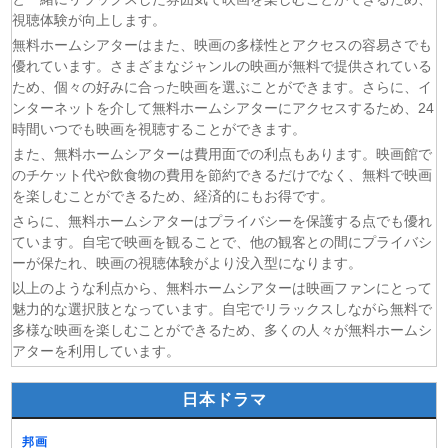
(08/08)
岩元先輩ノ推薦 第6話
視聴体験が向上します。
(08/08)
BLEACH 千年血戦篇-禍進譚- 第3話
無料ホームシアターはまた、映画の多様性とアクセスの容易さでも
(08/08)
BLACK TORCH 第6話
優れています。さまざまなジャンルの映画が無料で提供されている
ため、個々の好みに合った映画を選ぶことができます。さらに、イ
(08/08)
猫と竜 第7話
ンターネットを介して無料ホームシアターにアクセスするため、24
(08/08)
告白ー25年目の秘密ー 第5話
時間いつでも映画を視聴することができます。
(08/08)
クレヨンしんちゃん 2026年8月8日
また、無料ホームシアターは費用面での利点もあります。映画館で
(08/08)
ドラえもん 2026年8月8日
のチケット代や飲食物の費用を節約できるだけでなく、無料で映画
を楽しむことができるため、経済的にもお得です。
さらに、無料ホームシアターはプライバシーを保護する点でも優れ
ています。自宅で映画を観ることで、他の観客との間にプライバシ
ーが保たれ、映画の視聴体験がより没入型になります。
以上のような利点から、無料ホームシアターは映画ファンにとって
魅力的な選択肢となっています。自宅でリラックスしながら無料で
多様な映画を楽しむことができるため、多くの人々が無料ホームシ
アターを利用しています。
日本ドラマ
邦画