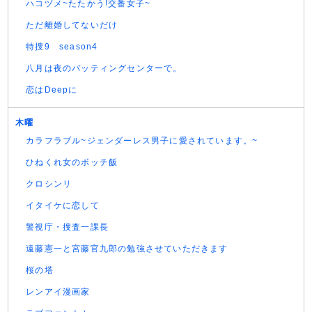
ハコヅメ~たたかう!交番女子~
ただ離婚してないだけ
特捜9 season4
八月は夜のバッティングセンターで。
恋はDeepに
木曜
カラフラブル~ジェンダーレス男子に愛されています。~
ひねくれ女のボッチ飯
クロシンリ
イタイケに恋して
警視庁・捜査一課長
遠藤憲一と宮藤官九郎の勉強させていただきます
桜の塔
レンアイ漫画家