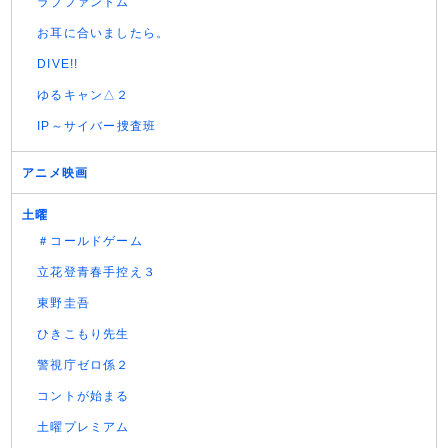
ラブファントム
お耳に合いましたら。
DIVE!!
ゆるキャン△２
IP～サイバー捜査班
アニメ映画
土曜
＃コールドゲーム
立花登青春手控え３
東野圭吾
ひきこもり先生
警視庁ゼロ係２
コントが始まる
土曜プレミアム