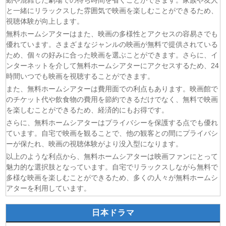
動や混雑した劇場での待ち時間を省くことができます。家族や友人
(05/08)
片田舎のおっさん、剣聖になるII 第5話
と一緒にリラックスした雰囲気で映画を楽しむことができるため、
(05/08)
ヒロイン？聖女？いいえ、オールワークスメイドです
視聴体験が向上します。
（誇）！ 第7話
無料ホームシアターはまた、映画の多様性とアクセスの容易さでも
(05/08)
幼女戦記Ⅱ 第5話
優れています。さまざまなジャンルの映画が無料で提供されている
ため、個々の好みに合った映画を選ぶことができます。さらに、イ
(05/08)
花ざかりの君たちへ 第2期 第7話
ンターネットを介して無料ホームシアターにアクセスするため、24
(05/08)
ドライな同期の溺愛癖 第5話
時間いつでも映画を視聴することができます。
(05/08)
今夜もシリアルキラーと待ち合わせ 第6話
また、無料ホームシアターは費用面での利点もあります。映画館で
(05/08)
Tokyo middle 30 第3話
のチケット代や飲食物の費用を節約できるだけでなく、無料で映画
を楽しむことができるため、経済的にもお得です。
さらに、無料ホームシアターはプライバシーを保護する点でも優れ
ています。自宅で映画を観ることで、他の観客との間にプライバシ
ーが保たれ、映画の視聴体験がより没入型になります。
以上のような利点から、無料ホームシアターは映画ファンにとって
魅力的な選択肢となっています。自宅でリラックスしながら無料で
多様な映画を楽しむことができるため、多くの人々が無料ホームシ
アターを利用しています。
日本ドラマ