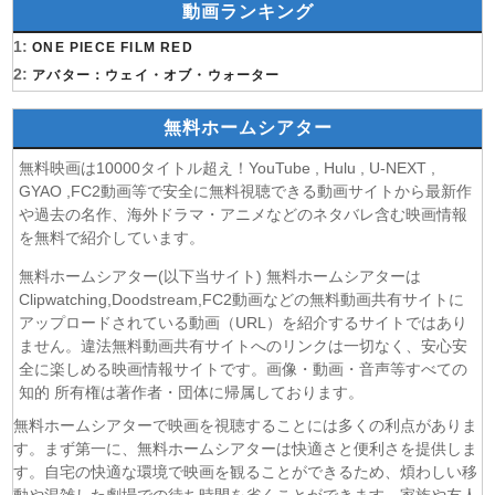
動画ランキング
(06/08)
心配無用ノ介 天下御免 第4話
(06/08)
1:
ラストノート 第5話
ONE PIECE FILM RED
(06/08)
2:
令和のダラさん 第6話
アバター：ウェイ・オブ・ウォーター
(06/08)
文豪ストレイドッグス わん！2 第6話
無料ホームシアター
(06/08)
大空港〜GATE24〜 第3話
(06/08)
盗掘王 第5話
無料映画は10000タイトル超え！YouTube , Hulu , U-NEXT ,
(06/08)
乙女ゲー世界はモブに厳しい世界です2 第5話
GYAO ,FC2動画等で安全に無料視聴できる動画サイトから最新作
(06/08)
チョッちゃん 第86話
や過去の名作、海外ドラマ・アニメなどのネタバレ含む映画情報
を無料で紹介しています。
(06/08)
ひまわり 第94話
(06/08)
マッサン 第18話
無料ホームシアター(以下当サイト) 無料ホームシアターは
(06/08)
風、薫る 第94話
Clipwatching,Doodstream,FC2動画などの無料動画共有サイトに
(06/08)
アップロードされている動画（URL）を紹介するサイトではあり
君は夏のなか 第6話
ません。違法無料動画共有サイトへのリンクは一切なく、安心安
(06/08)
いびってこない義母と義姉 第5話
全に楽しめる映画情報サイトです。画像・動画・音声等すべての
(06/08)
サンダー３ 第5話
知的 所有権は著作者・団体に帰属しております。
(06/08)
ヤンキー激戦区の四天王がアイドルグループに転生した
無料ホームシアターで映画を視聴することには多くの利点がありま
ら？ 第9話
す。まず第一に、無料ホームシアターは快適さと便利さを提供しま
(06/08)
おちたらおわり 第6話
す。自宅の快適な環境で映画を観ることができるため、煩わしい移
(05/08)
LV999の村人 第7話