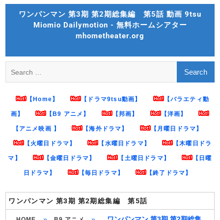
Skip
ワンパンマン 第3期 第2期総集編 第5話 動画 9tsu
to
Miomio Dailymotion - 無料ホームシアター
content
mhometheater.org
Search
for:
【Home】
【ドラマ9tsu動画】
【バラエティ動
画】
【B9 アニメ】
【邦画】
【洋画】
【アニメ映画 】
【海外ドラマ】
【月曜日ドラマ】
【火曜日ドラマ】
【水曜日ドラマ】
【木曜日ドラ
マ】
【金曜日ドラマ】
【土曜日ドラマ】
【日曜
日ドラマ】
【毎日ドラマ】
【終了ドラマ】
ワンパンマン 第3期 第2期総集編 第5話
»
»
ワンパンマン 第3期 第2期総集
HOME
B9 アニメ