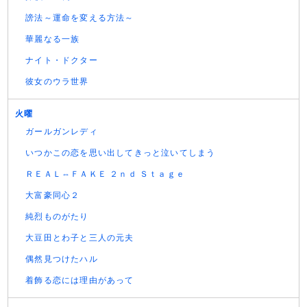
謗法～運命を変える方法～
華麗なる一族
ナイト・ドクター
彼女のウラ世界
火曜
ガールガンレディ
いつかこの恋を思い出してきっと泣いてしまう
ＲＥＡＬ⇔ＦＡＫＥ ２ｎｄ Ｓｔａｇｅ
大富豪同心２
純烈ものがたり
大豆田とわ子と三人の元夫
偶然見つけたハル
着飾る恋には理由があって