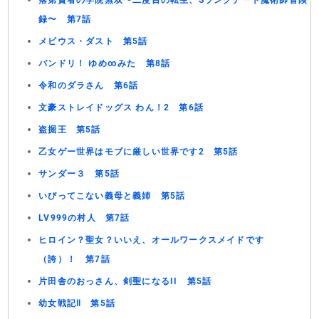
落第賢者の学院無双〜二度目の転生、Sランクチート魔術師冒険
録〜 第7話
メビウス・ダスト 第5話
バンドリ！ ゆめ∞みた 第8話
令和のダラさん 第6話
文豪ストレイドッグス わん！2 第6話
盗掘王 第5話
乙女ゲー世界はモブに厳しい世界です2 第5話
サンダー３ 第5話
いびってこない義母と義姉 第5話
LV999の村人 第7話
ヒロイン？聖女？いいえ、オールワークスメイドです
（誇）！ 第7話
片田舎のおっさん、剣聖になるII 第5話
幼女戦記Ⅱ 第5話