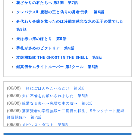
花ざかりの君たちへ 第2期 第7話
クレバテスⅡ-魔獣の王と偽りの勇者伝承- 第5話
身代わり令嬢を救ったのは冷酷無慈悲な氷の王子の愛でした
第5話
天は赤い河のほとり 第5話
手札が多めのビクトリア 第5話
攻殻機動隊 THE GHOST IN THE SHELL 第5話
鎧真伝サムライトルーパー 第2クール 第5話
(06/08)
一緒にごはんをたべるだけ 第6話
(06/08)
夫に不倫をお願いされました 第5話
(06/08)
親愛なる夫へ〜完璧な妻の嘘〜 第6話
(06/08)
落第賢者の学院無双〜二度目の転生、Sランクチート魔術
師冒険録〜 第7話
(06/08)
メビウス・ダスト 第5話
(06/08)
バンドリ！ ゆめ∞みた 第8話