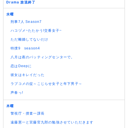
Drama 放送終了
水曜
刑事7人 Season7
ハコヅメ~たたかう!交番女子~
ただ離婚してないだけ
特捜9 season4
八月は夜のバッティングセンターで。
恋はDeepに
彼女はキレイだった
ラブコメの掟～こじらせ女子と年下男子～
声春っ!
木曜
警視庁・捜査一課長
遠藤憲一と宮藤官九郎の勉強させていただきます