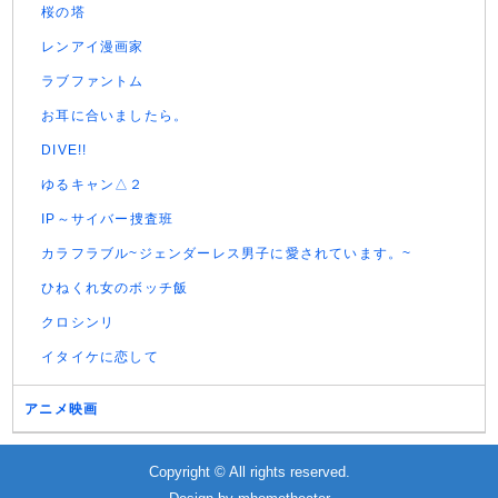
桜の塔
レンアイ漫画家
ラブファントム
お耳に合いましたら。
DIVE!!
ゆるキャン△２
IP～サイバー捜査班
カラフラブル~ジェンダーレス男子に愛されています。~
ひねくれ女のボッチ飯
クロシンリ
イタイケに恋して
アニメ映画
Copyright © All rights reserved.