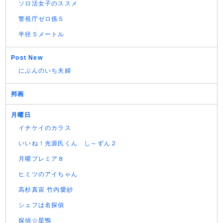
ソロ活女子のススメ
警視庁ゼロ係５
半径５メートル
Post New
にぶんのいち夫婦
邦画
月曜日
イチケイのカラス
いいね！光源氏くん し～ずん２
月曜プレミア８
ヒミツのアイちゃん
高杉真宙 竹内愛紗
シェフは名探偵
探偵☆星鴨