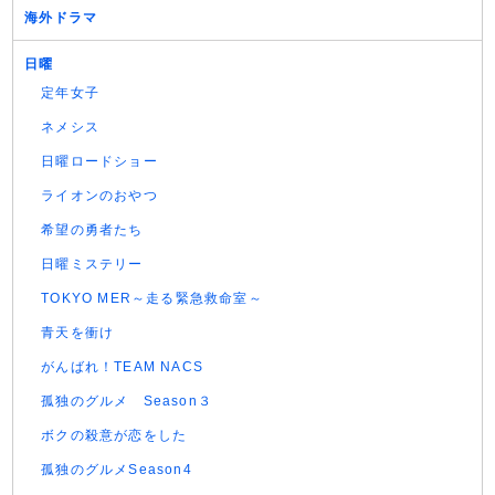
海外ドラマ
日曜
定年女子
ネメシス
日曜ロードショー
ライオンのおやつ
希望の勇者たち
日曜ミステリー
TOKYO MER～走る緊急救命室～
青天を衝け
がんばれ！TEAM NACS
孤独のグルメ Season３
ボクの殺意が恋をした
孤独のグルメSeason4